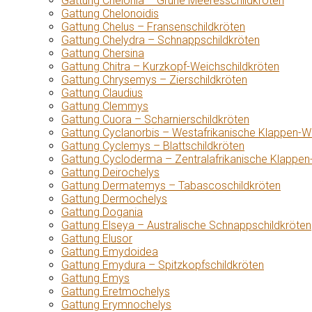
Gattung Chelonia – Grüne Meeresschildkröten
Gattung Chelonoidis
Gattung Chelus – Fransenschildkröten
Gattung Chelydra – Schnappschildkröten
Gattung Chersina
Gattung Chitra – Kurzkopf-Weichschildkröten
Gattung Chrysemys – Zierschildkröten
Gattung Claudius
Gattung Clemmys
Gattung Cuora – Scharnierschildkröten
Gattung Cyclanorbis – Westafrikanische Klappen-W
Gattung Cyclemys – Blattschildkröten
Gattung Cycloderma – Zentralafrikanische Klappen
Gattung Deirochelys
Gattung Dermatemys – Tabascoschildkröten
Gattung Dermochelys
Gattung Dogania
Gattung Elseya – Australische Schnappschildkröten
Gattung Elusor
Gattung Emydoidea
Gattung Emydura – Spitzkopfschildkröten
Gattung Emys
Gattung Eretmochelys
Gattung Erymnochelys