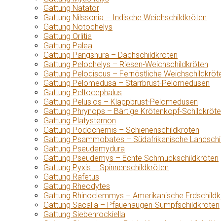
Gattung Natator
Gattung Nilssonia – Indische Weichschildkröten
Gattung Notochelys
Gattung Orlitia
Gattung Palea
Gattung Pangshura – Dachschildkröten
Gattung Pelochelys – Riesen-Weichschildkröten
Gattung Pelodiscus – Fernöstliche Weichschildkröt
Gattung Pelomedusa – Starrbrust-Pelomedusen
Gattung Peltocephalus
Gattung Pelusios – Klappbrust-Pelomedusen
Gattung Phrynops – Bärtige Krötenkopf-Schildkröt
Gattung Platysternon
Gattung Podocnemis – Schienenschildkröten
Gattung Psammobates – Südafrikanische Landschi
Gattung Pseudemydura
Gattung Pseudemys – Echte Schmuckschildkröten
Gattung Pyxis – Spinnenschildkröten
Gattung Rafetus
Gattung Rheodytes
Gattung Rhinoclemmys – Amerikanische Erdschildk
Gattung Sacalia – Pfauenaugen-Sumpfschildkröten
Gattung Siebenrockiella