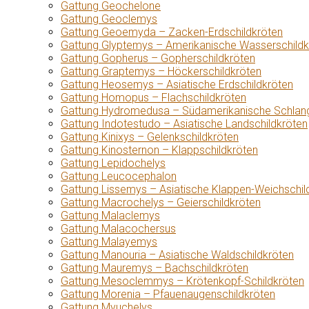
Gattung Geochelone
Gattung Geoclemys
Gattung Geoemyda – Zacken-Erdschildkröten
Gattung Glyptemys – Amerikanische Wasserschildk
Gattung Gopherus – Gopherschildkröten
Gattung Graptemys – Höckerschildkröten
Gattung Heosemys – Asiatische Erdschildkröten
Gattung Homopus – Flachschildkröten
Gattung Hydromedusa – Südamerikanische Schlang
Gattung Indotestudo – Asiatische Landschildkröten
Gattung Kinixys – Gelenkschildkröten
Gattung Kinosternon – Klappschildkröten
Gattung Lepidochelys
Gattung Leucocephalon
Gattung Lissemys – Asiatische Klappen-Weichschil
Gattung Macrochelys – Geierschildkröten
Gattung Malaclemys
Gattung Malacochersus
Gattung Malayemys
Gattung Manouria – Asiatische Waldschildkröten
Gattung Mauremys – Bachschildkröten
Gattung Mesoclemmys – Krötenkopf-Schildkröten
Gattung Morenia – Pfauenaugenschildkröten
Gattung Myuchelys