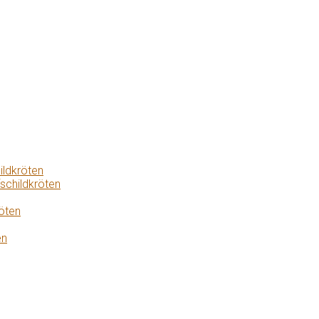
ildkröten
schildkröten
öten
en