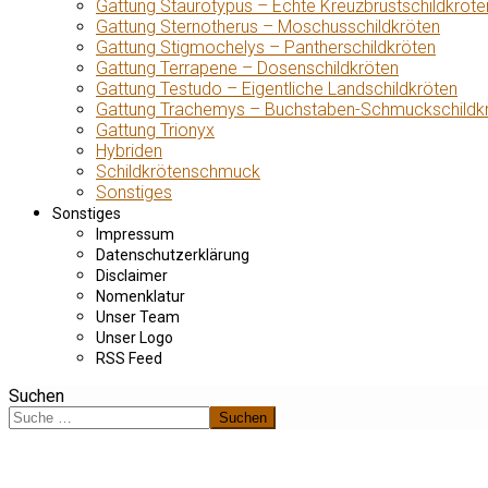
Gattung Staurotypus – Echte Kreuzbrustschildkröte
Gattung Sternotherus – Moschusschildkröten
Gattung Stigmochelys – Pantherschildkröten
Gattung Terrapene – Dosenschildkröten
Gattung Testudo – Eigentliche Landschildkröten
Gattung Trachemys – Buchstaben-Schmuckschildk
Gattung Trionyx
Hybriden
Schildkrötenschmuck
Sonstiges
Sonstiges
Impressum
Datenschutzerklärung
Disclaimer
Nomenklatur
Unser Team
Unser Logo
RSS Feed
Suchen
Suchen