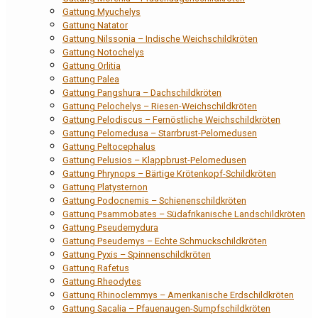
Gattung Myuchelys
Gattung Natator
Gattung Nilssonia – Indische Weichschildkröten
Gattung Notochelys
Gattung Orlitia
Gattung Palea
Gattung Pangshura – Dachschildkröten
Gattung Pelochelys – Riesen-Weichschildkröten
Gattung Pelodiscus – Fernöstliche Weichschildkröten
Gattung Pelomedusa – Starrbrust-Pelomedusen
Gattung Peltocephalus
Gattung Pelusios – Klappbrust-Pelomedusen
Gattung Phrynops – Bärtige Krötenkopf-Schildkröten
Gattung Platysternon
Gattung Podocnemis – Schienenschildkröten
Gattung Psammobates – Südafrikanische Landschildkröten
Gattung Pseudemydura
Gattung Pseudemys – Echte Schmuckschildkröten
Gattung Pyxis – Spinnenschildkröten
Gattung Rafetus
Gattung Rheodytes
Gattung Rhinoclemmys – Amerikanische Erdschildkröten
Gattung Sacalia – Pfauenaugen-Sumpfschildkröten