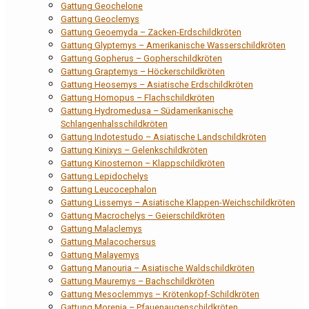
Gattung Geochelone
Gattung Geoclemys
Gattung Geoemyda – Zacken-Erdschildkröten
Gattung Glyptemys – Amerikanische Wasserschildkröten
Gattung Gopherus – Gopherschildkröten
Gattung Graptemys – Höckerschildkröten
Gattung Heosemys – Asiatische Erdschildkröten
Gattung Homopus – Flachschildkröten
Gattung Hydromedusa – Südamerikanische
Schlangenhalsschildkröten
Gattung Indotestudo – Asiatische Landschildkröten
Gattung Kinixys – Gelenkschildkröten
Gattung Kinosternon – Klappschildkröten
Gattung Lepidochelys
Gattung Leucocephalon
Gattung Lissemys – Asiatische Klappen-Weichschildkröten
Gattung Macrochelys – Geierschildkröten
Gattung Malaclemys
Gattung Malacochersus
Gattung Malayemys
Gattung Manouria – Asiatische Waldschildkröten
Gattung Mauremys – Bachschildkröten
Gattung Mesoclemmys – Krötenkopf-Schildkröten
Gattung Morenia – Pfauenaugenschildkröten