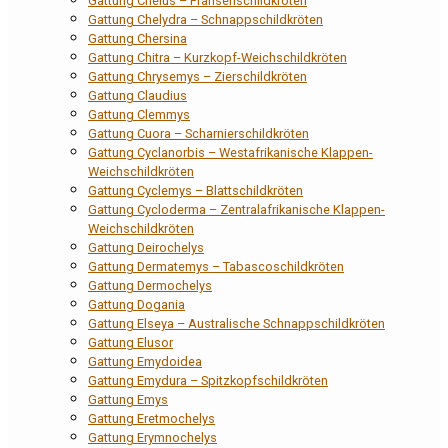
Gattung Chelus – Fransenschildkröten
Gattung Chelydra – Schnappschildkröten
Gattung Chersina
Gattung Chitra – Kurzkopf-Weichschildkröten
Gattung Chrysemys – Zierschildkröten
Gattung Claudius
Gattung Clemmys
Gattung Cuora – Scharnierschildkröten
Gattung Cyclanorbis – Westafrikanische Klappen-
Weichschildkröten
Gattung Cyclemys – Blattschildkröten
Gattung Cycloderma – Zentralafrikanische Klappen-
Weichschildkröten
Gattung Deirochelys
Gattung Dermatemys – Tabascoschildkröten
Gattung Dermochelys
Gattung Dogania
Gattung Elseya – Australische Schnappschildkröten
Gattung Elusor
Gattung Emydoidea
Gattung Emydura – Spitzkopfschildkröten
Gattung Emys
Gattung Eretmochelys
Gattung Erymnochelys