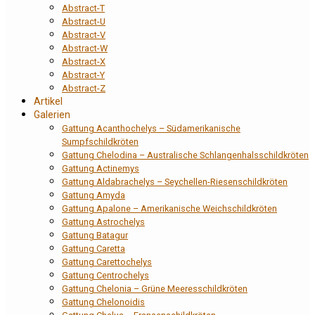
Abstract-T
Abstract-U
Abstract-V
Abstract-W
Abstract-X
Abstract-Y
Abstract-Z
Artikel
Galerien
Gattung Acanthochelys – Südamerikanische
Sumpfschildkröten
Gattung Chelodina – Australische Schlangenhalsschildkröten
Gattung Actinemys
Gattung Aldabrachelys – Seychellen-Riesenschildkröten
Gattung Amyda
Gattung Apalone – Amerikanische Weichschildkröten
Gattung Astrochelys
Gattung Batagur
Gattung Caretta
Gattung Carettochelys
Gattung Centrochelys
Gattung Chelonia – Grüne Meeresschildkröten
Gattung Chelonoidis