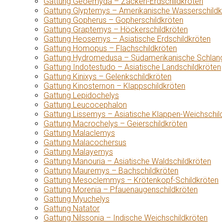
Gattung Geoemyda – Zacken-Erdschildkröten
Gattung Glyptemys – Amerikanische Wasserschildk
Gattung Gopherus – Gopherschildkröten
Gattung Graptemys – Höckerschildkröten
Gattung Heosemys – Asiatische Erdschildkröten
Gattung Homopus – Flachschildkröten
Gattung Hydromedusa – Südamerikanische Schlang
Gattung Indotestudo – Asiatische Landschildkröten
Gattung Kinixys – Gelenkschildkröten
Gattung Kinosternon – Klappschildkröten
Gattung Lepidochelys
Gattung Leucocephalon
Gattung Lissemys – Asiatische Klappen-Weichschil
Gattung Macrochelys – Geierschildkröten
Gattung Malaclemys
Gattung Malacochersus
Gattung Malayemys
Gattung Manouria – Asiatische Waldschildkröten
Gattung Mauremys – Bachschildkröten
Gattung Mesoclemmys – Krötenkopf-Schildkröten
Gattung Morenia – Pfauenaugenschildkröten
Gattung Myuchelys
Gattung Natator
Gattung Nilssonia – Indische Weichschildkröten