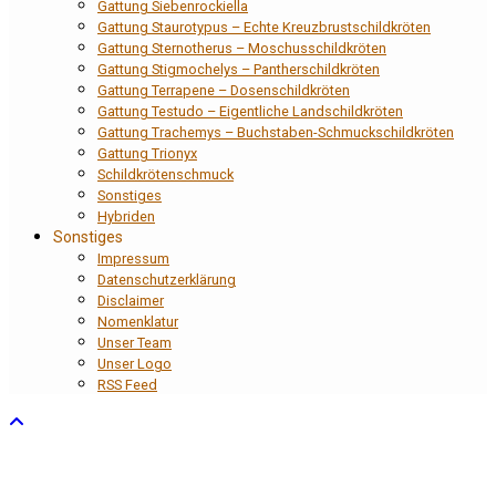
Gattung Siebenrockiella
Gattung Staurotypus – Echte Kreuzbrustschildkröten
Gattung Sternotherus – Moschusschildkröten
Gattung Stigmochelys – Pantherschildkröten
Gattung Terrapene – Dosenschildkröten
Gattung Testudo – Eigentliche Landschildkröten
Gattung Trachemys – Buchstaben-Schmuckschildkröten
Gattung Trionyx
Schildkrötenschmuck
Sonstiges
Hybriden
Sonstiges
Impressum
Datenschutzerklärung
Disclaimer
Nomenklatur
Unser Team
Unser Logo
RSS Feed