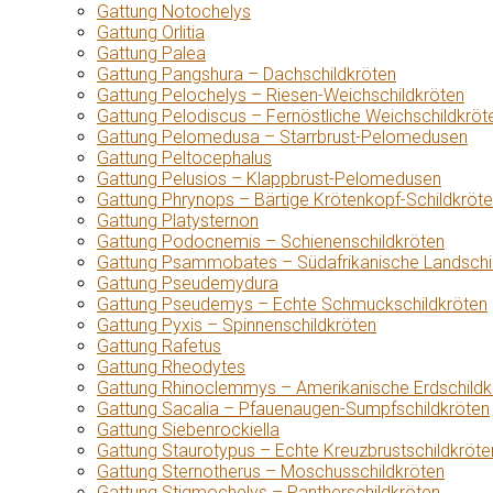
Gattung Notochelys
Gattung Orlitia
Gattung Palea
Gattung Pangshura – Dachschildkröten
Gattung Pelochelys – Riesen-Weichschildkröten
Gattung Pelodiscus – Fernöstliche Weichschildkröt
Gattung Pelomedusa – Starrbrust-Pelomedusen
Gattung Peltocephalus
Gattung Pelusios – Klappbrust-Pelomedusen
Gattung Phrynops – Bärtige Krötenkopf-Schildkröt
Gattung Platysternon
Gattung Podocnemis – Schienenschildkröten
Gattung Psammobates – Südafrikanische Landschi
Gattung Pseudemydura
Gattung Pseudemys – Echte Schmuckschildkröten
Gattung Pyxis – Spinnenschildkröten
Gattung Rafetus
Gattung Rheodytes
Gattung Rhinoclemmys – Amerikanische Erdschildk
Gattung Sacalia – Pfauenaugen-Sumpfschildkröten
Gattung Siebenrockiella
Gattung Staurotypus – Echte Kreuzbrustschildkröte
Gattung Sternotherus – Moschusschildkröten
Gattung Stigmochelys – Pantherschildkröten