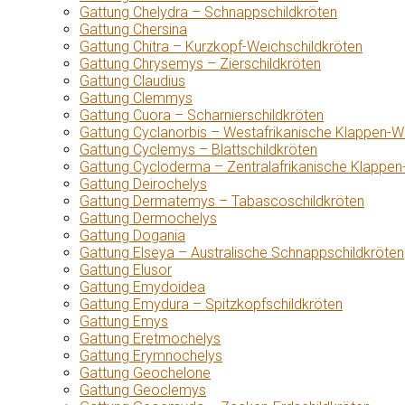
Gattung Chelydra – Schnappschildkröten
Gattung Chersina
Gattung Chitra – Kurzkopf-Weichschildkröten
Gattung Chrysemys – Zierschildkröten
Gattung Claudius
Gattung Clemmys
Gattung Cuora – Scharnierschildkröten
Gattung Cyclanorbis – Westafrikanische Klappen-W
Gattung Cyclemys – Blattschildkröten
Gattung Cycloderma – Zentralafrikanische Klappen
Gattung Deirochelys
Gattung Dermatemys – Tabascoschildkröten
Gattung Dermochelys
Gattung Dogania
Gattung Elseya – Australische Schnappschildkröten
Gattung Elusor
Gattung Emydoidea
Gattung Emydura – Spitzkopfschildkröten
Gattung Emys
Gattung Eretmochelys
Gattung Erymnochelys
Gattung Geochelone
Gattung Geoclemys