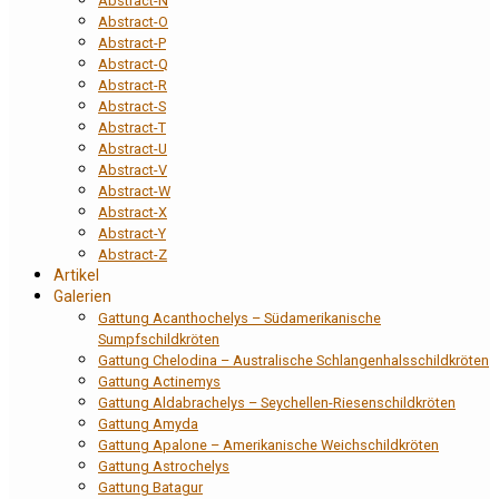
Abstract-N
Abstract-O
Abstract-P
Abstract-Q
Abstract-R
Abstract-S
Abstract-T
Abstract-U
Abstract-V
Abstract-W
Abstract-X
Abstract-Y
Abstract-Z
Artikel
Galerien
Gattung Acanthochelys – Südamerikanische
Sumpfschildkröten
Gattung Chelodina – Australische Schlangenhalsschildkröten
Gattung Actinemys
Gattung Aldabrachelys – Seychellen-Riesenschildkröten
Gattung Amyda
Gattung Apalone – Amerikanische Weichschildkröten
Gattung Astrochelys
Gattung Batagur