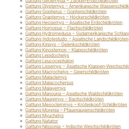
Gattung Geoemyda – Zacken-Erdschildkröten
Gattung Glyptemys – Amerikanische Wasserschildk
Gattung Gopherus – Gopherschildkröten
Gattung Graptemys – Höckerschildkröten
Gattung Heosemys – Asiatische Erdschildkröten
Gattung Homopus – Flachschildkröten
Gattung Hydromedusa – Südamerikanische Schlang
Gattung Indotestudo – Asiatische Landschildkröten
Gattung Kinixys – Gelenkschildkröten
Gattung Kinosternon – Klappschildkröten
Gattung Lepidochelys
Gattung Leucocephalon
Gattung Lissemys – Asiatische Klappen-Weichschil
Gattung Macrochelys – Geierschildkröten
Gattung Malaclemys
Gattung Malacochersus
Gattung Malayemys
Gattung Manouria – Asiatische Waldschildkröten
Gattung Mauremys – Bachschildkröten
Gattung Mesoclemmys – Krötenkopf-Schildkröten
Gattung Morenia – Pfauenaugenschildkröten
Gattung Myuchelys
Gattung Natator
Gattung Nilssonia – Indische Weichschildkröten