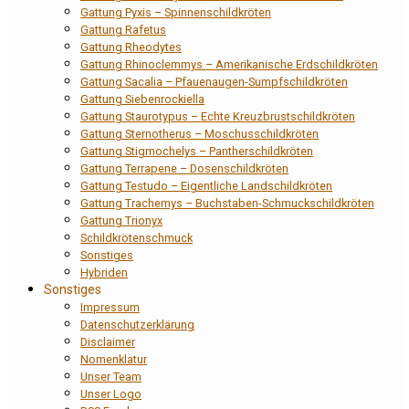
Gattung Pyxis – Spinnenschildkröten
Gattung Rafetus
Gattung Rheodytes
Gattung Rhinoclemmys – Amerikanische Erdschildkröten
Gattung Sacalia – Pfauenaugen-Sumpfschildkröten
Gattung Siebenrockiella
Gattung Staurotypus – Echte Kreuzbrustschildkröten
Gattung Sternotherus – Moschusschildkröten
Gattung Stigmochelys – Pantherschildkröten
Gattung Terrapene – Dosenschildkröten
Gattung Testudo – Eigentliche Landschildkröten
Gattung Trachemys – Buchstaben-Schmuckschildkröten
Gattung Trionyx
Schildkrötenschmuck
Sonstiges
Hybriden
Sonstiges
Impressum
Datenschutzerklärung
Disclaimer
Nomenklatur
Unser Team
Unser Logo