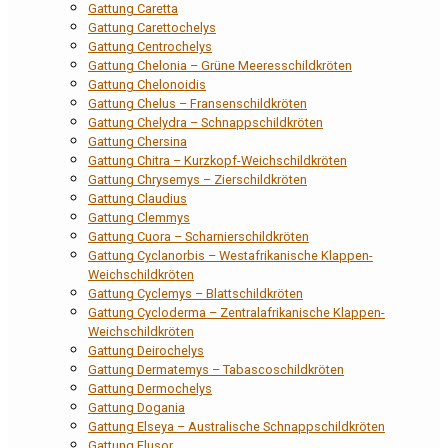
Gattung Caretta
Gattung Carettochelys
Gattung Centrochelys
Gattung Chelonia – Grüne Meeresschildkröten
Gattung Chelonoidis
Gattung Chelus – Fransenschildkröten
Gattung Chelydra – Schnappschildkröten
Gattung Chersina
Gattung Chitra – Kurzkopf-Weichschildkröten
Gattung Chrysemys – Zierschildkröten
Gattung Claudius
Gattung Clemmys
Gattung Cuora – Scharnierschildkröten
Gattung Cyclanorbis – Westafrikanische Klappen-
Weichschildkröten
Gattung Cyclemys – Blattschildkröten
Gattung Cycloderma – Zentralafrikanische Klappen-
Weichschildkröten
Gattung Deirochelys
Gattung Dermatemys – Tabascoschildkröten
Gattung Dermochelys
Gattung Dogania
Gattung Elseya – Australische Schnappschildkröten
Gattung Elusor