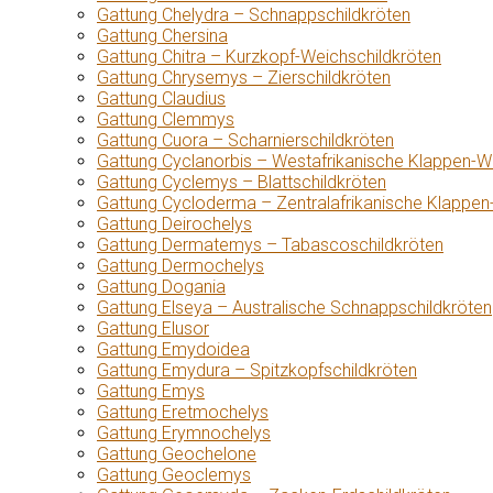
Gattung Chelydra – Schnappschildkröten
Gattung Chersina
Gattung Chitra – Kurzkopf-Weichschildkröten
Gattung Chrysemys – Zierschildkröten
Gattung Claudius
Gattung Clemmys
Gattung Cuora – Scharnierschildkröten
Gattung Cyclanorbis – Westafrikanische Klappen-W
Gattung Cyclemys – Blattschildkröten
Gattung Cycloderma – Zentralafrikanische Klappen
Gattung Deirochelys
Gattung Dermatemys – Tabascoschildkröten
Gattung Dermochelys
Gattung Dogania
Gattung Elseya – Australische Schnappschildkröten
Gattung Elusor
Gattung Emydoidea
Gattung Emydura – Spitzkopfschildkröten
Gattung Emys
Gattung Eretmochelys
Gattung Erymnochelys
Gattung Geochelone
Gattung Geoclemys