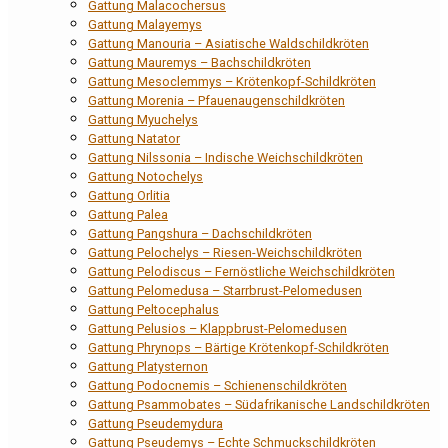
Gattung Malacochersus
Gattung Malayemys
Gattung Manouria – Asiatische Waldschildkröten
Gattung Mauremys – Bachschildkröten
Gattung Mesoclemmys – Krötenkopf-Schildkröten
Gattung Morenia – Pfauenaugenschildkröten
Gattung Myuchelys
Gattung Natator
Gattung Nilssonia – Indische Weichschildkröten
Gattung Notochelys
Gattung Orlitia
Gattung Palea
Gattung Pangshura – Dachschildkröten
Gattung Pelochelys – Riesen-Weichschildkröten
Gattung Pelodiscus – Fernöstliche Weichschildkröten
Gattung Pelomedusa – Starrbrust-Pelomedusen
Gattung Peltocephalus
Gattung Pelusios – Klappbrust-Pelomedusen
Gattung Phrynops – Bärtige Krötenkopf-Schildkröten
Gattung Platysternon
Gattung Podocnemis – Schienenschildkröten
Gattung Psammobates – Südafrikanische Landschildkröten
Gattung Pseudemydura
Gattung Pseudemys – Echte Schmuckschildkröten