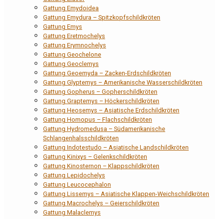
Gattung Emydoidea
Gattung Emydura – Spitzkopfschildkröten
Gattung Emys
Gattung Eretmochelys
Gattung Erymnochelys
Gattung Geochelone
Gattung Geoclemys
Gattung Geoemyda – Zacken-Erdschildkröten
Gattung Glyptemys – Amerikanische Wasserschildkröten
Gattung Gopherus – Gopherschildkröten
Gattung Graptemys – Höckerschildkröten
Gattung Heosemys – Asiatische Erdschildkröten
Gattung Homopus – Flachschildkröten
Gattung Hydromedusa – Südamerikanische
Schlangenhalsschildkröten
Gattung Indotestudo – Asiatische Landschildkröten
Gattung Kinixys – Gelenkschildkröten
Gattung Kinosternon – Klappschildkröten
Gattung Lepidochelys
Gattung Leucocephalon
Gattung Lissemys – Asiatische Klappen-Weichschildkröten
Gattung Macrochelys – Geierschildkröten
Gattung Malaclemys