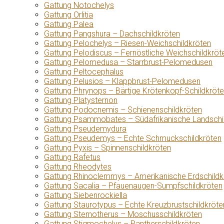
Gattung Notochelys
Gattung Orlitia
Gattung Palea
Gattung Pangshura – Dachschildkröten
Gattung Pelochelys – Riesen-Weichschildkröten
Gattung Pelodiscus – Fernöstliche Weichschildkröt
Gattung Pelomedusa – Starrbrust-Pelomedusen
Gattung Peltocephalus
Gattung Pelusios – Klappbrust-Pelomedusen
Gattung Phrynops – Bärtige Krötenkopf-Schildkröt
Gattung Platysternon
Gattung Podocnemis – Schienenschildkröten
Gattung Psammobates – Südafrikanische Landschi
Gattung Pseudemydura
Gattung Pseudemys – Echte Schmuckschildkröten
Gattung Pyxis – Spinnenschildkröten
Gattung Rafetus
Gattung Rheodytes
Gattung Rhinoclemmys – Amerikanische Erdschildk
Gattung Sacalia – Pfauenaugen-Sumpfschildkröten
Gattung Siebenrockiella
Gattung Staurotypus – Echte Kreuzbrustschildkröte
Gattung Sternotherus – Moschusschildkröten
Gattung Stigmochelys – Pantherschildkröten