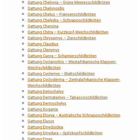
Gattung Chelonia – Grüne Meeresschildkröten
Gattung Chelonoidis
Gattung Chelus – Fransenschildkröten
Gattung Chelydra – Schnappschildkröten
Gattung Chersina
Gattung Chitra – Kurzkopf-Weichschildkröten
Gattung Chrysemys – Zierschildkröten
Gattung Claudius
Gattung Clemmys
Gattung Cuora – Scharnierschildkröten
Gattung Cyclanorbis – Westafrikanische Klappen-
Weichschildkröten
Gattung Cyclemys – Blattschildkröten
Gattung Cycloderma – Zentralafrikanische Klappen-
Weichschildkröten
Gattung Deirochelys
Gattung Dermatemys – Tabascoschildkröten
Gattung Dermochelys
Gattung Dogania
Gattung Elseya – Australische Schnappschildkröten
Gattung Elusor
Gattung Emydoidea
Gattung Emydura – Spitzkopfschildkröten
Gattung Emys