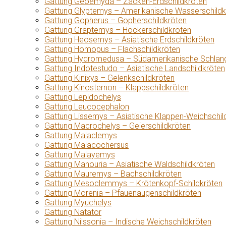
Gattung Geoemyda – Zacken-Erdschildkröten
Gattung Glyptemys – Amerikanische Wasserschildk
Gattung Gopherus – Gopherschildkröten
Gattung Graptemys – Höckerschildkröten
Gattung Heosemys – Asiatische Erdschildkröten
Gattung Homopus – Flachschildkröten
Gattung Hydromedusa – Südamerikanische Schlang
Gattung Indotestudo – Asiatische Landschildkröten
Gattung Kinixys – Gelenkschildkröten
Gattung Kinosternon – Klappschildkröten
Gattung Lepidochelys
Gattung Leucocephalon
Gattung Lissemys – Asiatische Klappen-Weichschil
Gattung Macrochelys – Geierschildkröten
Gattung Malaclemys
Gattung Malacochersus
Gattung Malayemys
Gattung Manouria – Asiatische Waldschildkröten
Gattung Mauremys – Bachschildkröten
Gattung Mesoclemmys – Krötenkopf-Schildkröten
Gattung Morenia – Pfauenaugenschildkröten
Gattung Myuchelys
Gattung Natator
Gattung Nilssonia – Indische Weichschildkröten