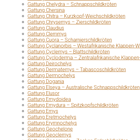
Gattung Chelydra – Schnappschildkröten
Gattung Chersina
Gattung Chitra – Kurzkopf-Weichschildkröten
Gattung Chrysemys – Zierschildkröten
Gattung Claudius
Gattung Clemmys
Gattung Cuora – Scharnierschildkröten
Gattung Cyclanorbis – Westafrikanische Klappen-W
Gattung Cyclemys – Blattschildkröten
Gattung Cycloderma – Zentralafrikanische Klappen
Gattung Deirochelys
Gattung Dermatemys – Tabascoschildkröten
Gattung Dermochelys
Gattung Dogania
Gattung Elseya – Australische Schnappschildkröten
Gattung Elusor
Gattung Emydoidea
Gattung Emydura – Spitzkopfschildkröten
Gattung Emys
Gattung Eretmochelys
Gattung Erymnochelys
Gattung Geochelone
Gattung Geoclemys