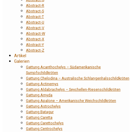
Abstract-R
Abstract-S
Abstract-T
Abstract-U
Abstract-V
Abstract-W
Abstract-X
Abstract-Y
Abstract-Z
Artikel
Galerien
Gattung Acanthochelys – Südamerikanische
Sumpfschildkröten
Gattung Chelodina – Australische Schlangenhalsschildkröten
Gattung Actinemys
Gattung Aldabrachelys – Seychellen-Riesenschildkröten
Gattung Amyda
Gattung Apalone – Amerikanische Weichschildkröten
Gattung Astrochelys
Gattung Batagur
Gattung Caretta
Gattung Carettochelys
Gattung Centrochelys