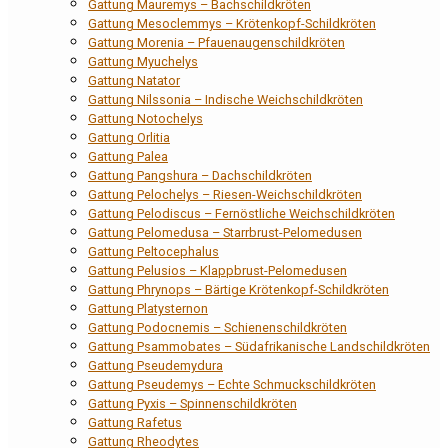
Gattung Mauremys – Bachschildkröten
Gattung Mesoclemmys – Krötenkopf-Schildkröten
Gattung Morenia – Pfauenaugenschildkröten
Gattung Myuchelys
Gattung Natator
Gattung Nilssonia – Indische Weichschildkröten
Gattung Notochelys
Gattung Orlitia
Gattung Palea
Gattung Pangshura – Dachschildkröten
Gattung Pelochelys – Riesen-Weichschildkröten
Gattung Pelodiscus – Fernöstliche Weichschildkröten
Gattung Pelomedusa – Starrbrust-Pelomedusen
Gattung Peltocephalus
Gattung Pelusios – Klappbrust-Pelomedusen
Gattung Phrynops – Bärtige Krötenkopf-Schildkröten
Gattung Platysternon
Gattung Podocnemis – Schienenschildkröten
Gattung Psammobates – Südafrikanische Landschildkröten
Gattung Pseudemydura
Gattung Pseudemys – Echte Schmuckschildkröten
Gattung Pyxis – Spinnenschildkröten
Gattung Rafetus
Gattung Rheodytes