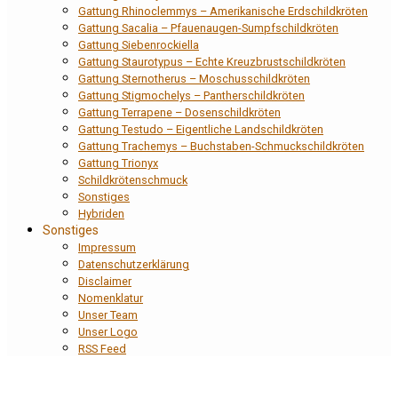
Gattung Rhinoclemmys – Amerikanische Erdschildkröten
Gattung Sacalia – Pfauenaugen-Sumpfschildkröten
Gattung Siebenrockiella
Gattung Staurotypus – Echte Kreuzbrustschildkröten
Gattung Sternotherus – Moschusschildkröten
Gattung Stigmochelys – Pantherschildkröten
Gattung Terrapene – Dosenschildkröten
Gattung Testudo – Eigentliche Landschildkröten
Gattung Trachemys – Buchstaben-Schmuckschildkröten
Gattung Trionyx
Schildkrötenschmuck
Sonstiges
Hybriden
Sonstiges
Impressum
Datenschutzerklärung
Disclaimer
Nomenklatur
Unser Team
Unser Logo
RSS Feed