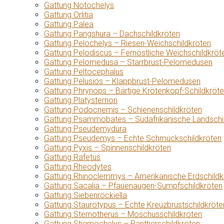
Gattung Notochelys
Gattung Orlitia
Gattung Palea
Gattung Pangshura – Dachschildkröten
Gattung Pelochelys – Riesen-Weichschildkröten
Gattung Pelodiscus – Fernöstliche Weichschildkröt
Gattung Pelomedusa – Starrbrust-Pelomedusen
Gattung Peltocephalus
Gattung Pelusios – Klappbrust-Pelomedusen
Gattung Phrynops – Bärtige Krötenkopf-Schildkröt
Gattung Platysternon
Gattung Podocnemis – Schienenschildkröten
Gattung Psammobates – Südafrikanische Landschi
Gattung Pseudemydura
Gattung Pseudemys – Echte Schmuckschildkröten
Gattung Pyxis – Spinnenschildkröten
Gattung Rafetus
Gattung Rheodytes
Gattung Rhinoclemmys – Amerikanische Erdschildk
Gattung Sacalia – Pfauenaugen-Sumpfschildkröten
Gattung Siebenrockiella
Gattung Staurotypus – Echte Kreuzbrustschildkröte
Gattung Sternotherus – Moschusschildkröten
Gattung Stigmochelys – Pantherschildkröten