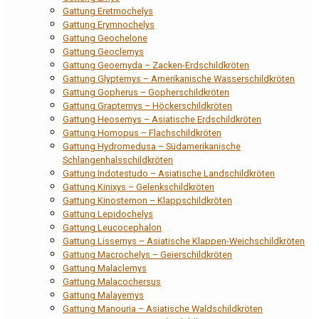
Gattung Eretmochelys
Gattung Erymnochelys
Gattung Geochelone
Gattung Geoclemys
Gattung Geoemyda – Zacken-Erdschildkröten
Gattung Glyptemys – Amerikanische Wasserschildkröten
Gattung Gopherus – Gopherschildkröten
Gattung Graptemys – Höckerschildkröten
Gattung Heosemys – Asiatische Erdschildkröten
Gattung Homopus – Flachschildkröten
Gattung Hydromedusa – Südamerikanische
Schlangenhalsschildkröten
Gattung Indotestudo – Asiatische Landschildkröten
Gattung Kinixys – Gelenkschildkröten
Gattung Kinosternon – Klappschildkröten
Gattung Lepidochelys
Gattung Leucocephalon
Gattung Lissemys – Asiatische Klappen-Weichschildkröten
Gattung Macrochelys – Geierschildkröten
Gattung Malaclemys
Gattung Malacochersus
Gattung Malayemys
Gattung Manouria – Asiatische Waldschildkröten