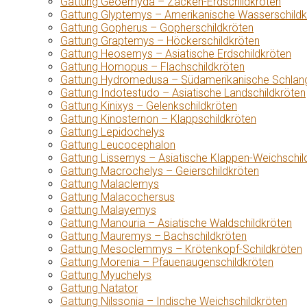
Gattung Geoemyda – Zacken-Erdschildkröten
Gattung Glyptemys – Amerikanische Wasserschildk
Gattung Gopherus – Gopherschildkröten
Gattung Graptemys – Höckerschildkröten
Gattung Heosemys – Asiatische Erdschildkröten
Gattung Homopus – Flachschildkröten
Gattung Hydromedusa – Südamerikanische Schlang
Gattung Indotestudo – Asiatische Landschildkröten
Gattung Kinixys – Gelenkschildkröten
Gattung Kinosternon – Klappschildkröten
Gattung Lepidochelys
Gattung Leucocephalon
Gattung Lissemys – Asiatische Klappen-Weichschil
Gattung Macrochelys – Geierschildkröten
Gattung Malaclemys
Gattung Malacochersus
Gattung Malayemys
Gattung Manouria – Asiatische Waldschildkröten
Gattung Mauremys – Bachschildkröten
Gattung Mesoclemmys – Krötenkopf-Schildkröten
Gattung Morenia – Pfauenaugenschildkröten
Gattung Myuchelys
Gattung Natator
Gattung Nilssonia – Indische Weichschildkröten