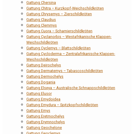
Gattung Chersina
Gattung Chitra – Kurzkopf-Weichschildkröten
Gattung Chrysemys – Zierschildkröten
Gattung Claudius
Gattung Clemmys
Gattung Cuora – Scharnierschildkröten
Gattung Cyclanorbis – Westafrikanische Klappen-
Weichschildkröten
Gattung Cyclemys – Blattschildkröten
Gattung Cycloderma – Zentralafrikanische Klappen-
Weichschildkröten
Gattung Deirochelys
Gattung Dermatemys – Tabascoschildkröten
Gattung Dermochelys
Gattung Dogania
Gattung Elseya – Australische Schnappschildkröten
Gattung Elusor
Gattung Emydoidea
Gattung Emydura – Spitzkopfschildkröten
Gattung Emys
Gattung Eretmochelys
Gattung Erymnochelys
Gattung Geochelone
Gattung Geoclemys