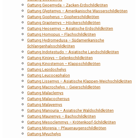
Gattung Geoemyda – Zacken-Erdschildkröten
Gattung Glyptemys – Amerikanische Wasserschildkröten
Gattung Gopherus – Gopherschildkröten
Gattung Graptemys – Höckerschildkröten
Gattung Heosemys – Asiatische Erdschildkröten
Gattung Homopus – Flachschildkröten
Gattung Hydromedusa – Südamerikanische
Schlangenhalsschildkröten
Gattung Indotestudo – Asiatische Landschildkröten
Gattung Kinixys – Gelenkschildkröten
Gattung Kinosternon – Klappschildkröten
Gattung Lepidochelys
Gattung Leucocephalon
Gattung Lissemys – Asiatische Klappen-Weichschildkröten
Gattung Macrochelys – Geierschildkröten
Gattung Malaclemys
Gattung Malacochersus
Gattung Malayemys
Gattung Manouria – Asiatische Waldschildkröten
Gattung Mauremys – Bachschildkröten
Gattung Mesoclemmys – Krötenkopf-Schildkröten
Gattung Morenia – Pfauenaugenschildkröten
Gattung Myuchelys