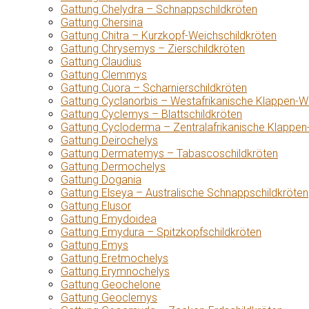
Gattung Chelydra – Schnappschildkröten
Gattung Chersina
Gattung Chitra – Kurzkopf-Weichschildkröten
Gattung Chrysemys – Zierschildkröten
Gattung Claudius
Gattung Clemmys
Gattung Cuora – Scharnierschildkröten
Gattung Cyclanorbis – Westafrikanische Klappen-W
Gattung Cyclemys – Blattschildkröten
Gattung Cycloderma – Zentralafrikanische Klappen
Gattung Deirochelys
Gattung Dermatemys – Tabascoschildkröten
Gattung Dermochelys
Gattung Dogania
Gattung Elseya – Australische Schnappschildkröten
Gattung Elusor
Gattung Emydoidea
Gattung Emydura – Spitzkopfschildkröten
Gattung Emys
Gattung Eretmochelys
Gattung Erymnochelys
Gattung Geochelone
Gattung Geoclemys