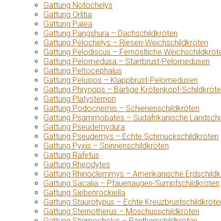
Gattung Notochelys
Gattung Orlitia
Gattung Palea
Gattung Pangshura – Dachschildkröten
Gattung Pelochelys – Riesen-Weichschildkröten
Gattung Pelodiscus – Fernöstliche Weichschildkröt
Gattung Pelomedusa – Starrbrust-Pelomedusen
Gattung Peltocephalus
Gattung Pelusios – Klappbrust-Pelomedusen
Gattung Phrynops – Bärtige Krötenkopf-Schildkröt
Gattung Platysternon
Gattung Podocnemis – Schienenschildkröten
Gattung Psammobates – Südafrikanische Landschi
Gattung Pseudemydura
Gattung Pseudemys – Echte Schmuckschildkröten
Gattung Pyxis – Spinnenschildkröten
Gattung Rafetus
Gattung Rheodytes
Gattung Rhinoclemmys – Amerikanische Erdschildk
Gattung Sacalia – Pfauenaugen-Sumpfschildkröten
Gattung Siebenrockiella
Gattung Staurotypus – Echte Kreuzbrustschildkröte
Gattung Sternotherus – Moschusschildkröten
Gattung Stigmochelys – Pantherschildkröten