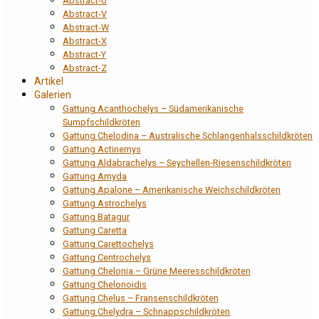
Abstract-U
Abstract-V
Abstract-W
Abstract-X
Abstract-Y
Abstract-Z
Artikel
Galerien
Gattung Acanthochelys – Südamerikanische
Sumpfschildkröten
Gattung Chelodina – Australische Schlangenhalsschildkröten
Gattung Actinemys
Gattung Aldabrachelys – Seychellen-Riesenschildkröten
Gattung Amyda
Gattung Apalone – Amerikanische Weichschildkröten
Gattung Astrochelys
Gattung Batagur
Gattung Caretta
Gattung Carettochelys
Gattung Centrochelys
Gattung Chelonia – Grüne Meeresschildkröten
Gattung Chelonoidis
Gattung Chelus – Fransenschildkröten
Gattung Chelydra – Schnappschildkröten