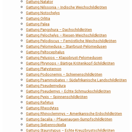
Gattung Natator
Gattung Nilssonia – Indische Weichschildkröten
Gattung Notochelys
Gattung Orlitia
Gattung Palea
Gattung Pangshura – Dachschildkröten
Gattung Pelochelys – Riesen-Weichschildkröten
Gattung Pelodiscus – Fernöstliche Weichschildkröten
Gattung Pelomedusa – Starrbrust-Pelomedusen
Gattung Peltocephalus
Gattung Pelusios – Klappbrust-Pelomedusen
Gattung Phrynops – Bärtige Krötenkopf-Schildkröten
Gattung Platysternon
Gattung Podocnemis – Schienenschildkröten
Gattung Psammobates – Südafrikanische Landschildkröten
Gattung Pseudemydura
Gattung Pseudemys – Echte Schmuckschildkröten
Gattung Pyxis – Spinnenschildkröten
Gattung Rafetus
Gattung Rheodytes
Gattung Rhinoclemmys – Amerikanische Erdschildkröten
Gattung Sacalia – Pfauenaugen-Sumpfschildkröten
Gattung Siebenrockiella
Gattung Staurotypus – Echte Kreuzbrustschildkröten