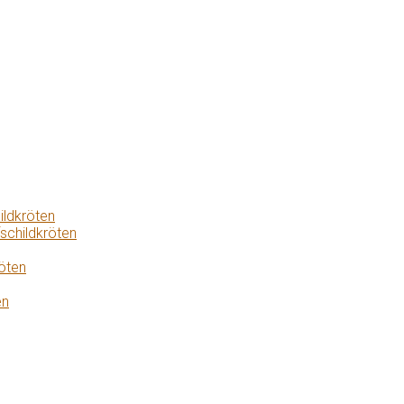
ildkröten
schildkröten
öten
en