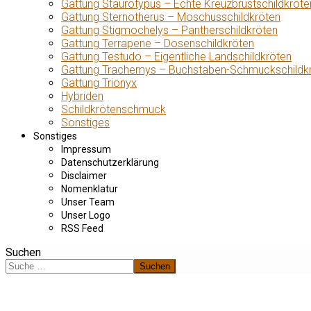
Gattung Staurotypus – Echte Kreuzbrustschildkröte
Gattung Sternotherus – Moschusschildkröten
Gattung Stigmochelys – Pantherschildkröten
Gattung Terrapene – Dosenschildkröten
Gattung Testudo – Eigentliche Landschildkröten
Gattung Trachemys – Buchstaben-Schmuckschildk
Gattung Trionyx
Hybriden
Schildkrötenschmuck
Sonstiges
Sonstiges
Impressum
Datenschutzerklärung
Disclaimer
Nomenklatur
Unser Team
Unser Logo
RSS Feed
Suchen
Suchen