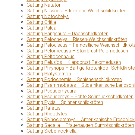
Gattung Natator
Gattung Nilssonia – Indische Weichschildkröten
Gattung Notochelys
Gattung Orlitia
Gattung Palea
Gattung Pangshura – Dachschildkröten
Gattung Pelochelys – Riesen-Weichschildkröten
Gattung Pelodiscus – Fernöstliche Weichschildkröt
Gattung Pelomedusa – Starrbrust-Pelomedusen
Gattung Peltocephalus
Gattung Pelusios – Klappbrust-Pelomedusen
Gattung Phrynops – Bärtige Krötenkopf-Schildkröt
Gattung Platysternon
Gattung Podocnemis – Schienenschildkröten
Gattung Psammobates – Südafrikanische Landschi
Gattung Pseudemydura
Gattung Pseudemys – Echte Schmuckschildkröten
Gattung Pyxis – Spinnenschildkröten
Gattung Rafetus
Gattung Rheodytes
Gattung Rhinoclemmys – Amerikanische Erdschildk
Gattung Sacalia – Pfauenaugen-Sumpfschildkröten
Gattung Siebenrockiella