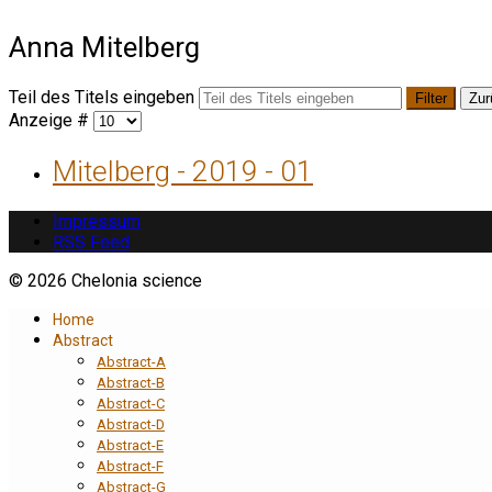
Anna Mitelberg
Teil des Titels eingeben
Filter
Zur
Anzeige #
Mitelberg - 2019 - 01
Impressum
RSS Feed
© 2026 Chelonia science
Home
Abstract
Abstract-A
Abstract-B
Abstract-C
Abstract-D
Abstract-E
Abstract-F
Abstract-G