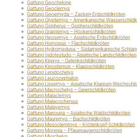
Gattung Geochelone
Gattung Geoclemys
Gattung Geoemyda – Zacken-Erdschildkröten
Gattung Glyptemys – Amerikanische Wasserschildk
Gattung Gopherus – Gopherschildkröten
Gattung Graptemys – Höckerschildkröten
Gattung Heosemys – Asiatische Erdschildkröten
Gattung Homopus – Flachschildkröten
Gattung Hydromedusa – Südamerikanische Schlang
Gattung Indotestudo – Asiatische Landschildkröten
Gattung Kinixys – Gelenkschildkröten
Gattung Kinosternon – Klappschildkröten
Gattung Lepidochelys
Gattung Leucocephalon
Gattung Lissemys – Asiatische Klappen-Weichschil
Gattung Macrochelys – Geierschildkröten
Gattung Malaclemys
Gattung Malacochersus
Gattung Malayemys
Gattung Manouria – Asiatische Waldschildkröten
Gattung Mauremys – Bachschildkröten
Gattung Mesoclemmys – Krötenkopf-Schildkröten
Gattung Morenia – Pfauenaugenschildkröten
Gattung Myuchelys