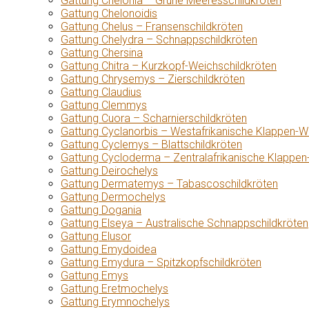
Gattung Chelonia – Grüne Meeresschildkröten
Gattung Chelonoidis
Gattung Chelus – Fransenschildkröten
Gattung Chelydra – Schnappschildkröten
Gattung Chersina
Gattung Chitra – Kurzkopf-Weichschildkröten
Gattung Chrysemys – Zierschildkröten
Gattung Claudius
Gattung Clemmys
Gattung Cuora – Scharnierschildkröten
Gattung Cyclanorbis – Westafrikanische Klappen-W
Gattung Cyclemys – Blattschildkröten
Gattung Cycloderma – Zentralafrikanische Klappen
Gattung Deirochelys
Gattung Dermatemys – Tabascoschildkröten
Gattung Dermochelys
Gattung Dogania
Gattung Elseya – Australische Schnappschildkröten
Gattung Elusor
Gattung Emydoidea
Gattung Emydura – Spitzkopfschildkröten
Gattung Emys
Gattung Eretmochelys
Gattung Erymnochelys