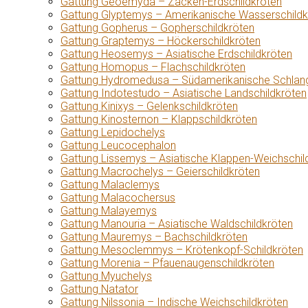
Gattung Geoemyda – Zacken-Erdschildkröten
Gattung Glyptemys – Amerikanische Wasserschildk
Gattung Gopherus – Gopherschildkröten
Gattung Graptemys – Höckerschildkröten
Gattung Heosemys – Asiatische Erdschildkröten
Gattung Homopus – Flachschildkröten
Gattung Hydromedusa – Südamerikanische Schlang
Gattung Indotestudo – Asiatische Landschildkröten
Gattung Kinixys – Gelenkschildkröten
Gattung Kinosternon – Klappschildkröten
Gattung Lepidochelys
Gattung Leucocephalon
Gattung Lissemys – Asiatische Klappen-Weichschil
Gattung Macrochelys – Geierschildkröten
Gattung Malaclemys
Gattung Malacochersus
Gattung Malayemys
Gattung Manouria – Asiatische Waldschildkröten
Gattung Mauremys – Bachschildkröten
Gattung Mesoclemmys – Krötenkopf-Schildkröten
Gattung Morenia – Pfauenaugenschildkröten
Gattung Myuchelys
Gattung Natator
Gattung Nilssonia – Indische Weichschildkröten