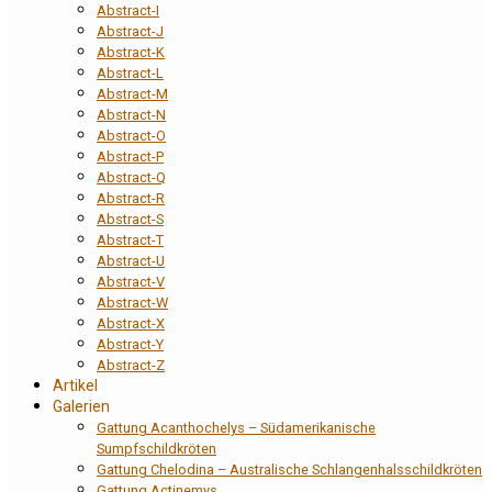
Abstract-I
Abstract-J
Abstract-K
Abstract-L
Abstract-M
Abstract-N
Abstract-O
Abstract-P
Abstract-Q
Abstract-R
Abstract-S
Abstract-T
Abstract-U
Abstract-V
Abstract-W
Abstract-X
Abstract-Y
Abstract-Z
Artikel
Galerien
Gattung Acanthochelys – Südamerikanische
Sumpfschildkröten
Gattung Chelodina – Australische Schlangenhalsschildkröten
Gattung Actinemys