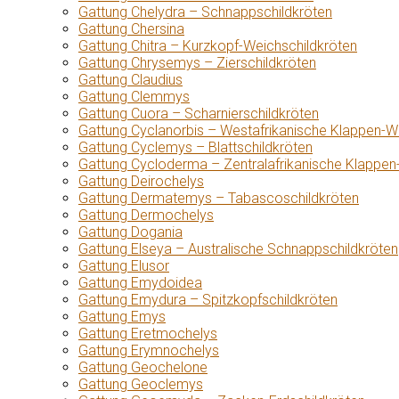
Gattung Chelydra – Schnappschildkröten
Gattung Chersina
Gattung Chitra – Kurzkopf-Weichschildkröten
Gattung Chrysemys – Zierschildkröten
Gattung Claudius
Gattung Clemmys
Gattung Cuora – Scharnierschildkröten
Gattung Cyclanorbis – Westafrikanische Klappen-W
Gattung Cyclemys – Blattschildkröten
Gattung Cycloderma – Zentralafrikanische Klappen
Gattung Deirochelys
Gattung Dermatemys – Tabascoschildkröten
Gattung Dermochelys
Gattung Dogania
Gattung Elseya – Australische Schnappschildkröten
Gattung Elusor
Gattung Emydoidea
Gattung Emydura – Spitzkopfschildkröten
Gattung Emys
Gattung Eretmochelys
Gattung Erymnochelys
Gattung Geochelone
Gattung Geoclemys