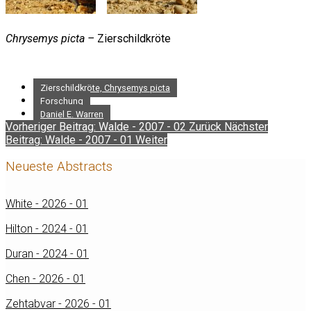
Chrysemys picta –
Zierschildkröte
Zierschildkröte, Chrysemys picta
Forschung
Daniel E. Warren
Vorheriger Beitrag: Walde - 2007 - 02
Zurück
Nächster
Beitrag: Walde - 2007 - 01
Weiter
Neueste Abstracts
White - 2026 - 01
Hilton - 2024 - 01
Duran - 2024 - 01
Chen - 2026 - 01
Zehtabvar - 2026 - 01