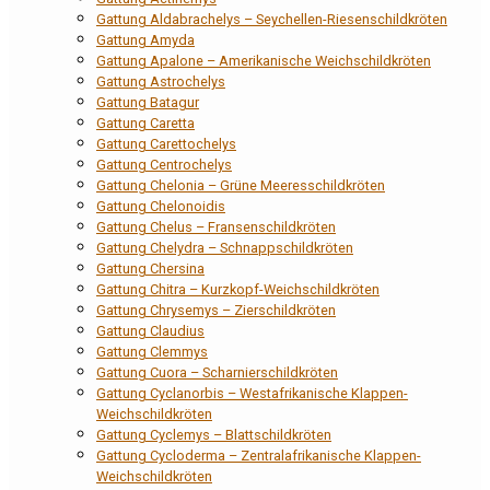
Gattung Aldabrachelys – Seychellen-Riesenschildkröten
Gattung Amyda
Gattung Apalone – Amerikanische Weichschildkröten
Gattung Astrochelys
Gattung Batagur
Gattung Caretta
Gattung Carettochelys
Gattung Centrochelys
Gattung Chelonia – Grüne Meeresschildkröten
Gattung Chelonoidis
Gattung Chelus – Fransenschildkröten
Gattung Chelydra – Schnappschildkröten
Gattung Chersina
Gattung Chitra – Kurzkopf-Weichschildkröten
Gattung Chrysemys – Zierschildkröten
Gattung Claudius
Gattung Clemmys
Gattung Cuora – Scharnierschildkröten
Gattung Cyclanorbis – Westafrikanische Klappen-
Weichschildkröten
Gattung Cyclemys – Blattschildkröten
Gattung Cycloderma – Zentralafrikanische Klappen-
Weichschildkröten