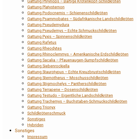
Gattung Phrynops – Bärtige Krötenkopf-Schildkröten
Gattung Platysternon
Gattung Podocnemis – Schienenschildkröten
Gattung Psammobates – Südafrikanische Landschildkröten
Gattung Pseudemydura
Gattung Pseudemys – Echte Schmuckschildkröten
Gattung Pyxis – Spinnenschildkröten
Gattung Rafetus
Gattung Rheodytes
Gattung Rhinoclemmys – Amerikanische Erdschildkröten
Gattung Sacalia – Pfauenaugen-Sumpfschildkröten
Gattung Siebenrockiella
Gattung Staurotypus – Echte Kreuzbrustschildkröten
Gattung Sternotherus – Moschusschildkröten
Gattung Stigmochelys – Pantherschildkröten
Gattung Terrapene – Dosenschildkröten
Gattung Testudo – Eigentliche Landschildkröten
Gattung Trachemys – Buchstaben-Schmuckschildkröten
Gattung Trionyx
Schildkrötenschmuck
Sonstiges
Hybriden
Sonstiges
Impressum