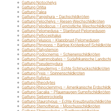
Gattung Notochelys
Gattung Orlitia
Gattung Palea
Gattung Pangshura – Dachschildkröten
Gattung Pelochelys – Riesen-Weichschildkröten
Gattung Pelodiscus – Fernöstliche Weichschildkröt
Gattung Pelomedusa – Starrbrust-Pelomedusen
Gattung Peltocephalus
Gattung Pelusios – Klappbrust-Pelomedusen
Gattung Phrynops – Bärtige Krötenkopf-Schildkröt
Gattung Platysternon
Gattung Podocnemis – Schienenschildkröten
Gattung Psammobates – Südafrikanische Landschi
Gattung Pseudemydura
Gattung Pseudemys – Echte Schmuckschildkröten
Gattung Pyxis – Spinnenschildkröten
Gattung Rafetus
Gattung Rheodytes
Gattung Rhinoclemmys – Amerikanische Erdschildk
Gattung Sacalia – Pfauenaugen-Sumpfschildkröten
Gattung Siebenrockiella
Gattung Staurotypus – Echte Kreuzbrustschildkröte
Gattung Sternotherus – Moschusschildkröten
Gattung Stigmochelys – Pantherschildkröten