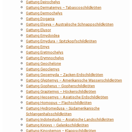
Gattung Deirochelys
Gattung Dermatemys – Tabascoschildkröten
Gattung Dermochelys
Gattung Dogania
Gattung Elseya – Australische Schnappschildkröten
Gattung Elusor
Gattung Emydoidea
Gattung Emydura – Spitzkopfschildkröten
Gattung Emys
Gattung Eretmochelys
Gattung Erymnochelys
Gattung Geochelone
Gattung Geoclemys
Gattung Geoemyda – Zacken-Erdschildkröten
Gattung Glyptemys – Amerikanische Wasserschildkröten
Gattung Gopherus – Gopherschildkröten
Gattung Graptemys – Höckerschildkröten
Gattung Heosemys – Asiatische Erdschildkröten
Gattung Homopus – Flachschildkröten
Gattung Hydromedusa – Südamerikanische
Schlangenhalsschildkröten
Gattung Indotestudo – Asiatische Landschildkröten
Gattung Kinixys – Gelenkschildkröten
Gattung Kinosternon – Klappschildkröten