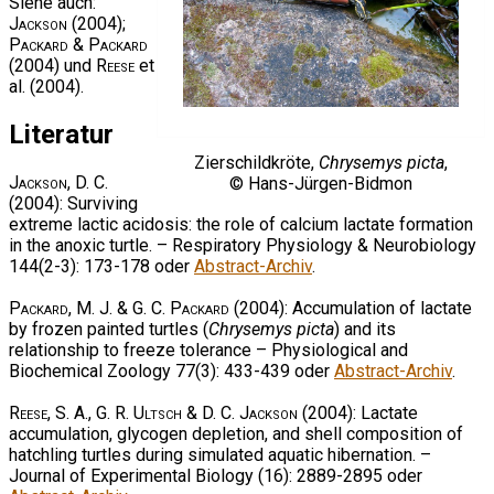
Siehe auch:
Jackson
(2004);
Packard & Packard
(2004) und
Reese
et
al. (2004).
Literatur
Zierschildkröte,
Chrysemys picta
,
Jackson
, D. C.
© Hans-Jürgen-Bidmon
(2004): Surviving
extreme lactic acidosis: the role of calcium lactate formation
in the anoxic turtle. – Respiratory Physiology & Neurobiology
144(2-3): 173-178 oder
Abstract-Archiv
.
Packard, M. J. & G. C. Packard
(2004): Accumulation of lactate
by frozen painted turtles (
Chrysemys picta
) and its
relationship to freeze tolerance – Physiological and
Biochemical Zoology 77(3): 433-439 oder
Abstract-Archiv
.
Reese, S. A., G. R. Ultsch & D. C. Jackson
(2004): Lactate
accumulation, glycogen depletion, and shell composition of
hatchling turtles during simulated aquatic hibernation. –
Journal of Experimental Biology (16): 2889-2895 oder