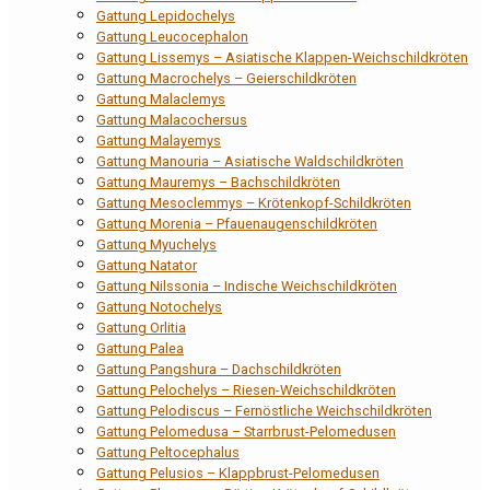
Gattung Lepidochelys
Gattung Leucocephalon
Gattung Lissemys – Asiatische Klappen-Weichschildkröten
Gattung Macrochelys – Geierschildkröten
Gattung Malaclemys
Gattung Malacochersus
Gattung Malayemys
Gattung Manouria – Asiatische Waldschildkröten
Gattung Mauremys – Bachschildkröten
Gattung Mesoclemmys – Krötenkopf-Schildkröten
Gattung Morenia – Pfauenaugenschildkröten
Gattung Myuchelys
Gattung Natator
Gattung Nilssonia – Indische Weichschildkröten
Gattung Notochelys
Gattung Orlitia
Gattung Palea
Gattung Pangshura – Dachschildkröten
Gattung Pelochelys – Riesen-Weichschildkröten
Gattung Pelodiscus – Fernöstliche Weichschildkröten
Gattung Pelomedusa – Starrbrust-Pelomedusen
Gattung Peltocephalus
Gattung Pelusios – Klappbrust-Pelomedusen