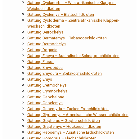
Gattung Cyclanorbis – Westafrikanische Klappen-
Weichschildkröten
Gattung Cyclemys – Blattschildkröten
Gattung Cycloderma – Zentralafrikanische Klappen-
Weichschildkröten
Gattung Deirochelys
Gattung Dermatemys – Tabascoschildkröten
Gattung Dermochelys
Gattung Dogania
Gattung Elseya – Australische Schnappschildkröten
Gattung Elusor
Gattung Emydoidea
Gattung Emydura – Spitzkopfschildkröten
Gattung Emys
Gattung Eretmochelys
Gattung Erymnochelys
Gattung Geochelone
Gattung Geoclemys
Gattung Geoemyda – Zacken-Erdschildkröten
Gattung Glyptemys – Amerikanische Wasserschildkröten
Gattung Gopherus – Gopherschildkröten
Gattung Graptemys – Höckerschildkröten
Gattung Heosemys – Asiatische Erdschildkröten
Gattung Homopus – Flachschildkröten