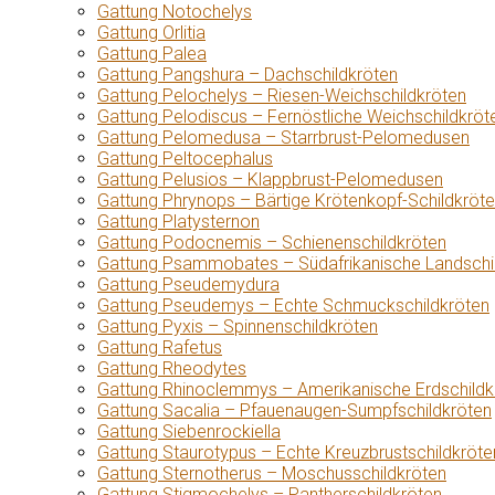
Gattung Notochelys
Gattung Orlitia
Gattung Palea
Gattung Pangshura – Dachschildkröten
Gattung Pelochelys – Riesen-Weichschildkröten
Gattung Pelodiscus – Fernöstliche Weichschildkröt
Gattung Pelomedusa – Starrbrust-Pelomedusen
Gattung Peltocephalus
Gattung Pelusios – Klappbrust-Pelomedusen
Gattung Phrynops – Bärtige Krötenkopf-Schildkröt
Gattung Platysternon
Gattung Podocnemis – Schienenschildkröten
Gattung Psammobates – Südafrikanische Landschi
Gattung Pseudemydura
Gattung Pseudemys – Echte Schmuckschildkröten
Gattung Pyxis – Spinnenschildkröten
Gattung Rafetus
Gattung Rheodytes
Gattung Rhinoclemmys – Amerikanische Erdschildk
Gattung Sacalia – Pfauenaugen-Sumpfschildkröten
Gattung Siebenrockiella
Gattung Staurotypus – Echte Kreuzbrustschildkröte
Gattung Sternotherus – Moschusschildkröten
Gattung Stigmochelys – Pantherschildkröten