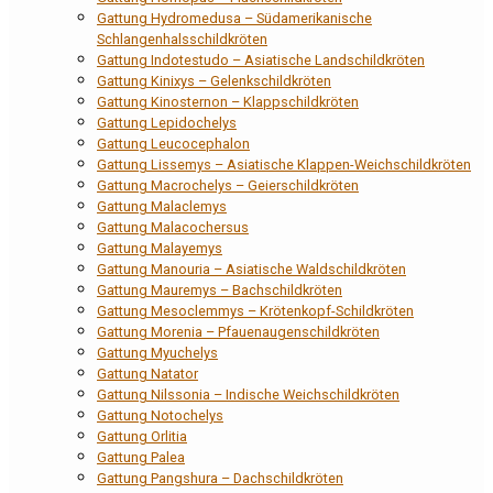
Gattung Hydromedusa – Südamerikanische
Schlangenhalsschildkröten
Gattung Indotestudo – Asiatische Landschildkröten
Gattung Kinixys – Gelenkschildkröten
Gattung Kinosternon – Klappschildkröten
Gattung Lepidochelys
Gattung Leucocephalon
Gattung Lissemys – Asiatische Klappen-Weichschildkröten
Gattung Macrochelys – Geierschildkröten
Gattung Malaclemys
Gattung Malacochersus
Gattung Malayemys
Gattung Manouria – Asiatische Waldschildkröten
Gattung Mauremys – Bachschildkröten
Gattung Mesoclemmys – Krötenkopf-Schildkröten
Gattung Morenia – Pfauenaugenschildkröten
Gattung Myuchelys
Gattung Natator
Gattung Nilssonia – Indische Weichschildkröten
Gattung Notochelys
Gattung Orlitia
Gattung Palea
Gattung Pangshura – Dachschildkröten