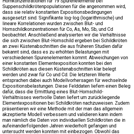
Hornkonzentrationen für 19 Spurenelemente bei
Suppenschildkrötenpopulationen für die angenommen wird,
dass sie relativ konstanten Expositionsbedingungen
ausgesetzt sind. Signifikante log-log (logarithmische) und
lineare Korrelationen wurden zwischen Blut- und
Hornschildkonzentrationen für Co, As, Mo, Sb, und Cd
beobachtet. Anschließend analysierten wir die Verhältnisse
die sich zwischen Blut-Hornschild ergeben bei Schildkröten
an zwei Küstenabschnitten die aus früheren Studien dafür
bekannt sind, dass es zu erhöhten Belastungen mit
verschiedenen Spurenelementen kommt. Abweichungen von
einer konstanten Elementexposition konnten bei den
Schildkröten aus diesen Küstenabschnitten klar belegt
werden und zwar für Co und Cd. Die letzteren Werte
entsprachen dabei auch Modellvorhersagen für wechselnde
Expositionsbelastungen. Diese Felddaten liefern einen Beleg
dafür, dass die Ermittlung eines Blut-Hornschild-
Verhältnisses wertvolle Daten liefert um zurückliegende
Elementexpositionen bei Schildkröten nachzuweisen. Zudem
präsentieren wir eine Methode mit der man das allgemein
akzeptierte Modell verbessern und validieren kann indem
man nämlich die Daten von individuellen Schildkröten die in
aufeinanderfolgenden Jahren wiederholt gefangen und
untersucht werden konnten mit einbezogen. Obwohl das