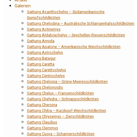
Artikel
Galerien
Gattung Acanthochelys – Südamerikanische
Sumpfschildkröten
Gattung Chelodina – Australische Schlangenhalsschildkröten
Gattung Actinemys
Gattung Aldabrachelys – Seychellen-Riesenschildkröten
Gattung Amyda
Gattung Apalone – Amerikanische Weichschildkröten
Gattung Astrochelys
Gattung Batagur
Gattung Caretta
Gattung Carettochelys
Gattung Centrochelys
Gattung Chelonia – Grüne Meeresschildkröten
Gattung Chelonoidis
Gattung Chelus – Fransenschildkröten
Gattung Chelydra – Schnappschildkröten
Gattung Chersina
Gattung Chitra – Kurzkopf-Weichschildkröten
Gattung Chrysemys – Zierschildkröten
Gattung Claudius
Gattung Clemmys
Gattung Cuora – Scharnierschildkröten