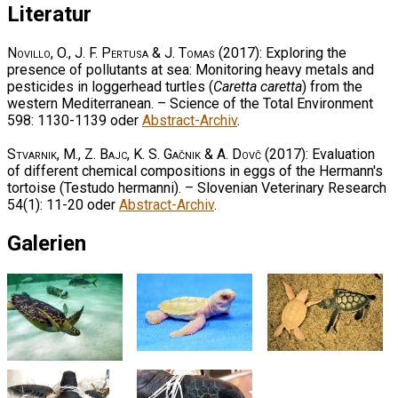
Literatur
Novillo, O., J. F. Pertusa & J. Tomas
(2017): Exploring the
presence of pollutants at sea: Monitoring heavy metals and
pesticides in loggerhead turtles (
Caretta caretta
) from the
western Mediterranean. – Science of the Total Environment
598: 1130-1139 oder
Abstract-Archiv
.
Stvarnik, M., Z. Bajc, K. S. Gačnik & A. Dovč
(2017): Evaluation
of different chemical compositions in eggs of the Hermann's
tortoise (Testudo hermanni). – Slovenian Veterinary Research
54(1): 11-20 oder
Abstract-Archiv
.
Galerien