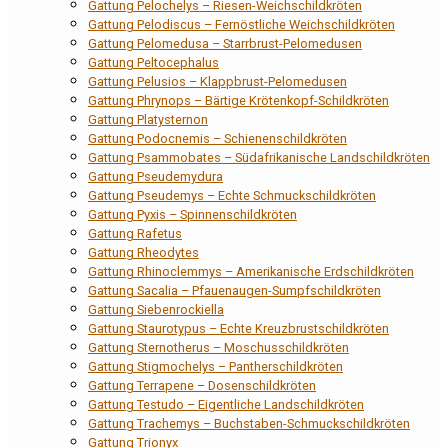
Gattung Pelochelys – Riesen-Weichschildkröten
Gattung Pelodiscus – Fernöstliche Weichschildkröten
Gattung Pelomedusa – Starrbrust-Pelomedusen
Gattung Peltocephalus
Gattung Pelusios – Klappbrust-Pelomedusen
Gattung Phrynops – Bärtige Krötenkopf-Schildkröten
Gattung Platysternon
Gattung Podocnemis – Schienenschildkröten
Gattung Psammobates – Südafrikanische Landschildkröten
Gattung Pseudemydura
Gattung Pseudemys – Echte Schmuckschildkröten
Gattung Pyxis – Spinnenschildkröten
Gattung Rafetus
Gattung Rheodytes
Gattung Rhinoclemmys – Amerikanische Erdschildkröten
Gattung Sacalia – Pfauenaugen-Sumpfschildkröten
Gattung Siebenrockiella
Gattung Staurotypus – Echte Kreuzbrustschildkröten
Gattung Sternotherus – Moschusschildkröten
Gattung Stigmochelys – Pantherschildkröten
Gattung Terrapene – Dosenschildkröten
Gattung Testudo – Eigentliche Landschildkröten
Gattung Trachemys – Buchstaben-Schmuckschildkröten
Gattung Trionyx