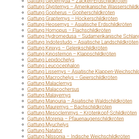
Gattung Geoemyda – Zacken-Erdschildkröten
Gattung Glyptemys – Amerikanische Wasserschildk
Gattung Gopherus – Gopherschildkröten
Gattung Graptemys – Höckerschildkröten
Gattung Heosemys – Asiatische Erdschildkröten
Gattung Homopus – Flachschildkröten
Gattung Hydromedusa – Südamerikanische Schlang
Gattung Indotestudo – Asiatische Landschildkröten
Gattung Kinixys – Gelenkschildkröten
Gattung Kinosternon – Klappschildkröten
Gattung Lepidochelys
Gattung Leucocephalon
Gattung Lissemys – Asiatische Klappen-Weichschil
Gattung Macrochelys – Geierschildkröten
Gattung Malaclemys
Gattung Malacochersus
Gattung Malayemys
Gattung Manouria – Asiatische Waldschildkröten
Gattung Mauremys – Bachschildkröten
Gattung Mesoclemmys – Krötenkopf-Schildkröten
Gattung Morenia – Pfauenaugenschildkröten
Gattung Myuchelys
Gattung Natator
Gattung Nilssonia – Indische Weichschildkröten