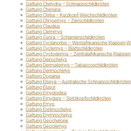
Gattung Chelydra – Schnappschildkröten
Gattung Chersina
Gattung Chitra – Kurzkopf-Weichschildkröten
Gattung Chrysemys – Zierschildkröten
Gattung Claudius
Gattung Clemmys
Gattung Cuora – Scharnierschildkröten
Gattung Cyclanorbis – Westafrikanische Klappen-W
Gattung Cyclemys – Blattschildkröten
Gattung Cycloderma – Zentralafrikanische Klappen
Gattung Deirochelys
Gattung Dermatemys – Tabascoschildkröten
Gattung Dermochelys
Gattung Dogania
Gattung Elseya – Australische Schnappschildkröten
Gattung Elusor
Gattung Emydoidea
Gattung Emydura – Spitzkopfschildkröten
Gattung Emys
Gattung Eretmochelys
Gattung Erymnochelys
Gattung Geochelone
Gattung Geoclemys