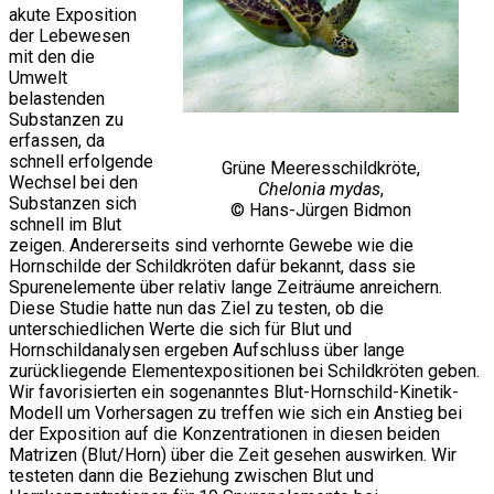
akute Exposition
der Lebewesen
mit den die
Umwelt
belastenden
Substanzen zu
erfassen, da
schnell erfolgende
Grüne Meeresschildkröte,
Wechsel bei den
Chelonia mydas
,
Substanzen sich
© Hans-Jürgen Bidmon
schnell im Blut
zeigen. Andererseits sind verhornte Gewebe wie die
Hornschilde der Schildkröten dafür bekannt, dass sie
Spurenelemente über relativ lange Zeiträume anreichern.
Diese Studie hatte nun das Ziel zu testen, ob die
unterschiedlichen Werte die sich für Blut und
Hornschildanalysen ergeben Aufschluss über lange
zurückliegende Elementexpositionen bei Schildkröten geben.
Wir favorisierten ein sogenanntes Blut-Hornschild-Kinetik-
Modell um Vorhersagen zu treffen wie sich ein Anstieg bei
der Exposition auf die Konzentrationen in diesen beiden
Matrizen (Blut/Horn) über die Zeit gesehen auswirken. Wir
testeten dann die Beziehung zwischen Blut und