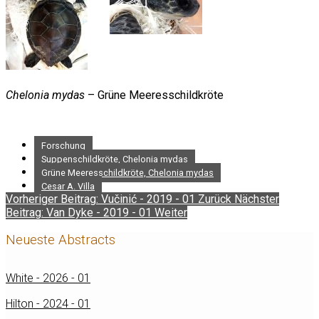
Chelonia mydas
– Grüne Meeresschildkröte
Forschung
Suppenschildkröte, Chelonia mydas
Grüne Meeresschildkröte, Chelonia mydas
Cesar A. Villa
Vorheriger Beitrag: Vučinić - 2019 - 01
Zurück
Nächster
Beitrag: Van Dyke - 2019 - 01
Weiter
Neueste Abstracts
White - 2026 - 01
Hilton - 2024 - 01