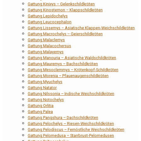
Gattung Kinixys – Gelenkschildkröten
Gattung Kinosternon – Klappschildkröten
Gattung Lepidochelys
Gattung Leucocephalon
Gattung Lissemys – Asiatische Klappen-Weichschildkröten
Gattung Macrochelys – Geierschildkröten
Gattung Malaclemys
Gattung Malacochersus
Gattung Malayemys
Gattung Manouria – Asiatische Waldschildkröten
Gattung Mauremys – Bachschildkröten
Gattung Mesoclemmys – Krötenkopf-Schildkröten
Gattung Morenia – Pfauenaugenschildkröten
Gattung Myuchelys
Gattung Natator
Gattung Nilssonia – Indische Weichschildkröten
Gattung Notochelys
Gattung Orlitia
Gattung Palea
Gattung Pangshura – Dachschildkröten
Gattung Pelochelys – Riesen-Weichschildkröten
Gattung Pelodiscus – Fernöstliche Weichschildkröten
Gattung Pelomedusa – Starrbrust-Pelomedusen