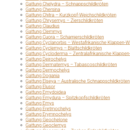
Gattung Chelydra – Schnappschildkröten
Gattung Chersina
Gattung Chitra – Kurzkopf-Weichschildkröten
Gattung Chrysemys – Zierschildkröten
Gattung Claudius
Gattung Clemmys
Gattung Cuora – Scharnierschildkröten
Gattung Cyclanorbis – Westafrikanische Klappen-W
Gattung Cyclemys – Blattschildkröten
Gattung Cycloderma – Zentralafrikanische Klappen
Gattung Deirochelys
Gattung Dermatemys – Tabascoschildkröten
Gattung Dermochelys
Gattung Dogania
Gattung Elseya – Australische Schnappschildkröten
Gattung Elusor
Gattung Emydoidea
Gattung Emydura – Spitzkopfschildkröten
Gattung Emys
Gattung Eretmochelys
Gattung Erymnochelys
Gattung Geochelone
Gattung Geoclemys