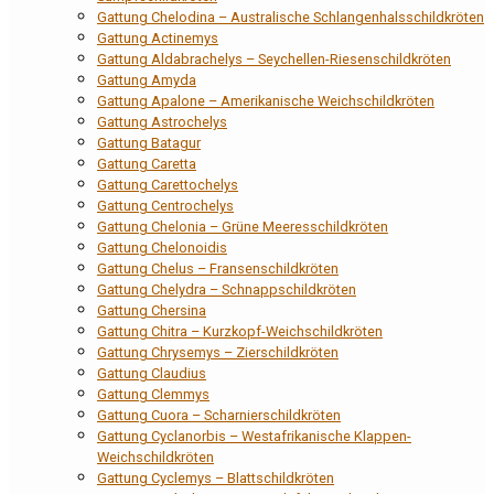
Gattung Chelodina – Australische Schlangenhalsschildkröten
Gattung Actinemys
Gattung Aldabrachelys – Seychellen-Riesenschildkröten
Gattung Amyda
Gattung Apalone – Amerikanische Weichschildkröten
Gattung Astrochelys
Gattung Batagur
Gattung Caretta
Gattung Carettochelys
Gattung Centrochelys
Gattung Chelonia – Grüne Meeresschildkröten
Gattung Chelonoidis
Gattung Chelus – Fransenschildkröten
Gattung Chelydra – Schnappschildkröten
Gattung Chersina
Gattung Chitra – Kurzkopf-Weichschildkröten
Gattung Chrysemys – Zierschildkröten
Gattung Claudius
Gattung Clemmys
Gattung Cuora – Scharnierschildkröten
Gattung Cyclanorbis – Westafrikanische Klappen-
Weichschildkröten
Gattung Cyclemys – Blattschildkröten