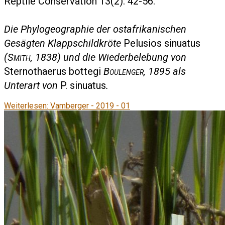
Reptile Conservation 13(2): 42-56.
Die Phylogeographie der ostafrikanischen
Gesägten Klappschildkröte
Pelusios sinuatus
(
Smith
, 1838) und die Wiederbelebung von
Sternothaerus bottegi
Boulenger
, 1895 als
Unterart von
P. sinuatus
.
Weiterlesen: Vamberger - 2019 - 01