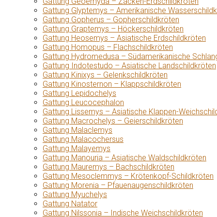
Gattung Geoemyda – Zacken-Erdschildkröten
Gattung Glyptemys – Amerikanische Wasserschildk
Gattung Gopherus – Gopherschildkröten
Gattung Graptemys – Höckerschildkröten
Gattung Heosemys – Asiatische Erdschildkröten
Gattung Homopus – Flachschildkröten
Gattung Hydromedusa – Südamerikanische Schlang
Gattung Indotestudo – Asiatische Landschildkröten
Gattung Kinixys – Gelenkschildkröten
Gattung Kinosternon – Klappschildkröten
Gattung Lepidochelys
Gattung Leucocephalon
Gattung Lissemys – Asiatische Klappen-Weichschil
Gattung Macrochelys – Geierschildkröten
Gattung Malaclemys
Gattung Malacochersus
Gattung Malayemys
Gattung Manouria – Asiatische Waldschildkröten
Gattung Mauremys – Bachschildkröten
Gattung Mesoclemmys – Krötenkopf-Schildkröten
Gattung Morenia – Pfauenaugenschildkröten
Gattung Myuchelys
Gattung Natator
Gattung Nilssonia – Indische Weichschildkröten