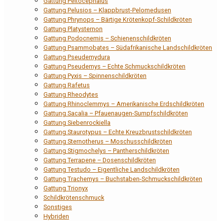
Gattung Peltocephalus
Gattung Pelusios – Klappbrust-Pelomedusen
Gattung Phrynops – Bärtige Krötenkopf-Schildkröten
Gattung Platysternon
Gattung Podocnemis – Schienenschildkröten
Gattung Psammobates – Südafrikanische Landschildkröten
Gattung Pseudemydura
Gattung Pseudemys – Echte Schmuckschildkröten
Gattung Pyxis – Spinnenschildkröten
Gattung Rafetus
Gattung Rheodytes
Gattung Rhinoclemmys – Amerikanische Erdschildkröten
Gattung Sacalia – Pfauenaugen-Sumpfschildkröten
Gattung Siebenrockiella
Gattung Staurotypus – Echte Kreuzbrustschildkröten
Gattung Sternotherus – Moschusschildkröten
Gattung Stigmochelys – Pantherschildkröten
Gattung Terrapene – Dosenschildkröten
Gattung Testudo – Eigentliche Landschildkröten
Gattung Trachemys – Buchstaben-Schmuckschildkröten
Gattung Trionyx
Schildkrötenschmuck
Sonstiges
Hybriden