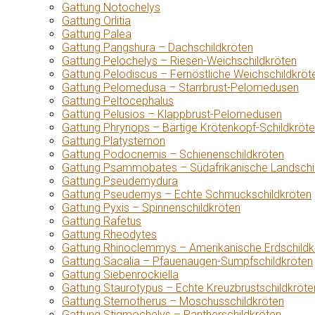
Gattung Notochelys
Gattung Orlitia
Gattung Palea
Gattung Pangshura – Dachschildkröten
Gattung Pelochelys – Riesen-Weichschildkröten
Gattung Pelodiscus – Fernöstliche Weichschildkröt
Gattung Pelomedusa – Starrbrust-Pelomedusen
Gattung Peltocephalus
Gattung Pelusios – Klappbrust-Pelomedusen
Gattung Phrynops – Bärtige Krötenkopf-Schildkröt
Gattung Platysternon
Gattung Podocnemis – Schienenschildkröten
Gattung Psammobates – Südafrikanische Landschi
Gattung Pseudemydura
Gattung Pseudemys – Echte Schmuckschildkröten
Gattung Pyxis – Spinnenschildkröten
Gattung Rafetus
Gattung Rheodytes
Gattung Rhinoclemmys – Amerikanische Erdschildk
Gattung Sacalia – Pfauenaugen-Sumpfschildkröten
Gattung Siebenrockiella
Gattung Staurotypus – Echte Kreuzbrustschildkröte
Gattung Sternotherus – Moschusschildkröten
Gattung Stigmochelys – Pantherschildkröten