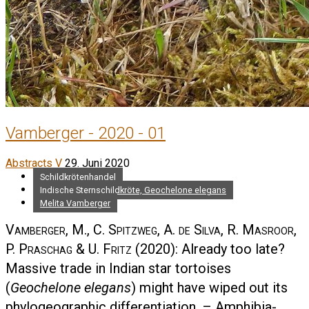
Vamberger - 2020 - 01
Abstracts V
29. Juni 2020
Schildkrötenhandel
Indische Sternschildkröte, Geochelone elegans
Melita Vamberger
Vamberger, M., C. Spitzweg, A. de Silva, R. Masroor,
P. Praschag & U. Fritz
(2020): Already too late?
Massive trade in Indian star tortoises
(
Geochelone elegans
) might have wiped out its
phylogeographic differentiation. – Amphibia-