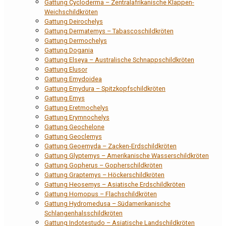
Gattung Cycloderma – Zentralafrikanische Klappen-
Weichschildkröten
Gattung Deirochelys
Gattung Dermatemys – Tabascoschildkröten
Gattung Dermochelys
Gattung Dogania
Gattung Elseya – Australische Schnappschildkröten
Gattung Elusor
Gattung Emydoidea
Gattung Emydura – Spitzkopfschildkröten
Gattung Emys
Gattung Eretmochelys
Gattung Erymnochelys
Gattung Geochelone
Gattung Geoclemys
Gattung Geoemyda – Zacken-Erdschildkröten
Gattung Glyptemys – Amerikanische Wasserschildkröten
Gattung Gopherus – Gopherschildkröten
Gattung Graptemys – Höckerschildkröten
Gattung Heosemys – Asiatische Erdschildkröten
Gattung Homopus – Flachschildkröten
Gattung Hydromedusa – Südamerikanische
Schlangenhalsschildkröten
Gattung Indotestudo – Asiatische Landschildkröten