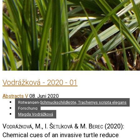
Vodrážková - 2020 - 01
Abstracts V
08. Juni 2020
Rotwangen-Schmuckschildkröte, Trachemys scripta elegans
Forschung
Magda Vodrážková
Vodrážková, M., I. Šetlíková & M. Berec
(2020):
Chemical cues of an invasive turtle reduce