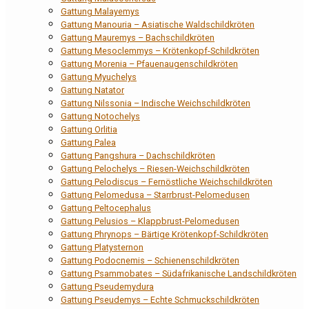
Gattung Malayemys
Gattung Manouria – Asiatische Waldschildkröten
Gattung Mauremys – Bachschildkröten
Gattung Mesoclemmys – Krötenkopf-Schildkröten
Gattung Morenia – Pfauenaugenschildkröten
Gattung Myuchelys
Gattung Natator
Gattung Nilssonia – Indische Weichschildkröten
Gattung Notochelys
Gattung Orlitia
Gattung Palea
Gattung Pangshura – Dachschildkröten
Gattung Pelochelys – Riesen-Weichschildkröten
Gattung Pelodiscus – Fernöstliche Weichschildkröten
Gattung Pelomedusa – Starrbrust-Pelomedusen
Gattung Peltocephalus
Gattung Pelusios – Klappbrust-Pelomedusen
Gattung Phrynops – Bärtige Krötenkopf-Schildkröten
Gattung Platysternon
Gattung Podocnemis – Schienenschildkröten
Gattung Psammobates – Südafrikanische Landschildkröten
Gattung Pseudemydura
Gattung Pseudemys – Echte Schmuckschildkröten