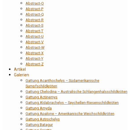
Abstract-O
Abstract-P
Abstract-Q
Abstract-R
Abstract-S
Abstract-T
Abstract-U
Abstract-V
Abstract-W
Abstract-X
Abstract-Y
Abstract-Z
Artikel
Galerien
Gattung Acanthochelys – Südamerikanische
Sumpfschildkröten
Gattung Chelodina – Australische Schlangenhalsschildkröten
Gattung Actinemys
Gattung Aldabrachelys – Seychellen-Riesenschildkröten
Gattung Amyda
Gattung Apalone – Amerikanische Weichschildkröten
Gattung Astrochelys
Gattung Batagur