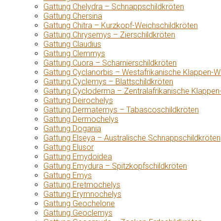
Gattung Chelydra – Schnappschildkröten
Gattung Chersina
Gattung Chitra – Kurzkopf-Weichschildkröten
Gattung Chrysemys – Zierschildkröten
Gattung Claudius
Gattung Clemmys
Gattung Cuora – Scharnierschildkröten
Gattung Cyclanorbis – Westafrikanische Klappen-W
Gattung Cyclemys – Blattschildkröten
Gattung Cycloderma – Zentralafrikanische Klappen
Gattung Deirochelys
Gattung Dermatemys – Tabascoschildkröten
Gattung Dermochelys
Gattung Dogania
Gattung Elseya – Australische Schnappschildkröten
Gattung Elusor
Gattung Emydoidea
Gattung Emydura – Spitzkopfschildkröten
Gattung Emys
Gattung Eretmochelys
Gattung Erymnochelys
Gattung Geochelone
Gattung Geoclemys