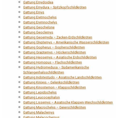
Gattung Emydoidea
Gattung Emydura – Spitzkopfschildkröten
Gattung Emys
Gattung Eretmochelys
Gattung Erymnochelys
Gattung Geochelone
Gattung Geoclemys
Gattung Geoemyda – Zacken-Erdschildkröten
Gattung Glyptemys – Amerikanische Wasserschildkröten
Gattung Gopherus – Gopherschildkröten
Gattung Graptemys – Höckerschildkröten
Gattung Heosemys – Asiatische Erdschildkröten
Gattung Homopus – Flachschildkröten
Gattung Hydromedusa – Südamerikanische
Schlangenhalsschildkröten
Gattung Indotestudo – Asiatische Landschildkröten
Gattung Kinixys – Gelenkschildkröten
Gattung Kinosternon – Klappschildkröten
Gattung Lepidochelys
Gattung Leucocephalon
Gattung Lissemys – Asiatische Klappen-Weichschildkröten
Gattung Macrochelys – Geierschildkröten
Gattung Malaclemys
Gattung Malacochersus