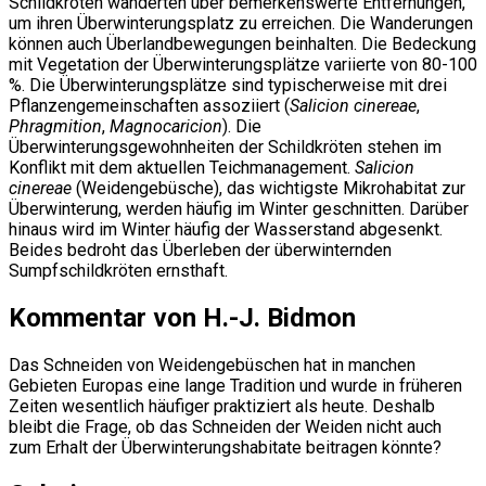
Schildkröten wanderten über bemerkenswerte Entfernungen,
um ihren Überwinterungsplatz zu erreichen. Die Wanderungen
können auch Überlandbewegungen beinhalten. Die Bedeckung
mit Vegetation der Überwinterungsplätze variierte von 80-100
%. Die Überwinterungsplätze sind typischerweise mit drei
Pflanzengemeinschaften assoziiert (
Salicion cinereae
,
Phragmition
,
Magnocaricion
). Die
Überwinterungsgewohnheiten der Schildkröten stehen im
Konflikt mit dem aktuellen Teichmanagement.
Salicion
cinereae
(Weidengebüsche), das wichtigste Mikrohabitat zur
Überwinterung, werden häufig im Winter geschnitten. Darüber
hinaus wird im Winter häufig der Wasserstand abgesenkt.
Beides bedroht das Überleben der überwinternden
Sumpfschildkröten ernsthaft.
Kommentar von H.-J. Bidmon
Das Schneiden von Weidengebüschen hat in manchen
Gebieten Europas eine lange Tradition und wurde in früheren
Zeiten wesentlich häufiger praktiziert als heute. Deshalb
bleibt die Frage, ob das Schneiden der Weiden nicht auch
zum Erhalt der Überwinterungshabitate beitragen könnte?