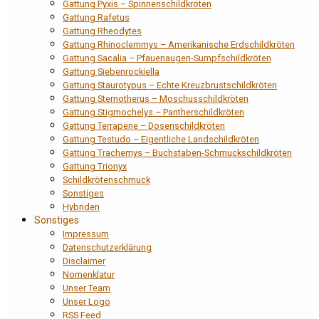
Gattung Pyxis – Spinnenschildkröten
Gattung Rafetus
Gattung Rheodytes
Gattung Rhinoclemmys – Amerikanische Erdschildkröten
Gattung Sacalia – Pfauenaugen-Sumpfschildkröten
Gattung Siebenrockiella
Gattung Staurotypus – Echte Kreuzbrustschildkröten
Gattung Sternotherus – Moschusschildkröten
Gattung Stigmochelys – Pantherschildkröten
Gattung Terrapene – Dosenschildkröten
Gattung Testudo – Eigentliche Landschildkröten
Gattung Trachemys – Buchstaben-Schmuckschildkröten
Gattung Trionyx
Schildkrötenschmuck
Sonstiges
Hybriden
Sonstiges
Impressum
Datenschutzerklärung
Disclaimer
Nomenklatur
Unser Team
Unser Logo
RSS Feed