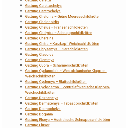
Gattung Caretta
Gattung Carettochelys
Gattung Centrochelys
Gattung Chelonia – Grüne Meeresschildkröten
Gattung Chelonoidis
Gattung Chelus – Fransenschildkröten
Gattung Chelydra – Schnappschildkröten
Gattung Chersina
Gattung Chitra – Kurzkopf-Weichschildkröten
Gattung Chrysemys – Zierschildkröten
Gattung Claudius
Gattung Clemmys
Gattung Cuora – Scharnierschildkröten
Gattung Cyclanorbis – Westafrikanische Klappen-
Weichschildkröten
Gattung Cyclemys – Blattschildkröten
Gattung Cycloderma – Zentralafrikanische Klappen-
Weichschildkröten
Gattung Deirochelys
Gattung Dermatemys – Tabascoschildkröten
Gattung Dermochelys
Gattung Dogania
Gattung Elseya – Australische Schnappschildkröten
Gattung Elusor