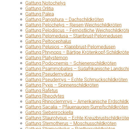
Gattung Notochelys
Gattung Orlitia
Gattung Palea
Gattung Pangshura – Dachschildkröten
Gattung Pelochelys – Riesen-Weichschildkröten
Gattung Pelodiscus – Fernöstliche Weichschildkröt
Gattung Pelomedusa – Starrbrust-Pelomedusen
Gattung Peltocephalus
Gattung Pelusios – Klappbrust-Pelomedusen
Gattung Phrynops – Bärtige Krötenkopf-Schildkröt
Gattung Platysternon
Gattung Podocnemis – Schienenschildkröten
Gattung Psammobates – Südafrikanische Landschi
Gattung Pseudemydura
Gattung Pseudemys – Echte Schmuckschildkröten
Gattung Pyxis – Spinnenschildkröten
Gattung Rafetus
Gattung Rheodytes
Gattung Rhinoclemmys – Amerikanische Erdschildk
Gattung Sacalia – Pfauenaugen-Sumpfschildkröten
Gattung Siebenrockiella
Gattung Staurotypus – Echte Kreuzbrustschildkröte
Gattung Sternotherus – Moschusschildkröten
Gattung Stigmochelys – Pantherschildkröten