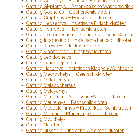
Gattung Geoemyda – Zacken-Erdschildkröten
Gattung Glyptemys – Amerikanische Wasserschildk
Gattung Gopherus – Gopherschildkröten
Gattung Graptemys – Höckerschildkröten
Gattung Heosemys – Asiatische Erdschildkröten
Gattung Homopus – Flachschildkröten
Gattung Hydromedusa – Südamerikanische Schlang
Gattung Indotestudo – Asiatische Landschildkröten
Gattung Kinixys – Gelenkschildkröten
Gattung Kinosternon – Klappschildkröten
Gattung Lepidochelys
Gattung Leucocephalon
Gattung Lissemys – Asiatische Klappen-Weichschil
Gattung Macrochelys – Geierschildkröten
Gattung Malaclemys
Gattung Malacochersus
Gattung Malayemys
Gattung Manouria – Asiatische Waldschildkröten
Gattung Mauremys – Bachschildkröten
Gattung Mesoclemmys – Krötenkopf-Schildkröten
Gattung Morenia – Pfauenaugenschildkröten
Gattung Myuchelys
Gattung Natator
Gattung Nilssonia – Indische Weichschildkröten