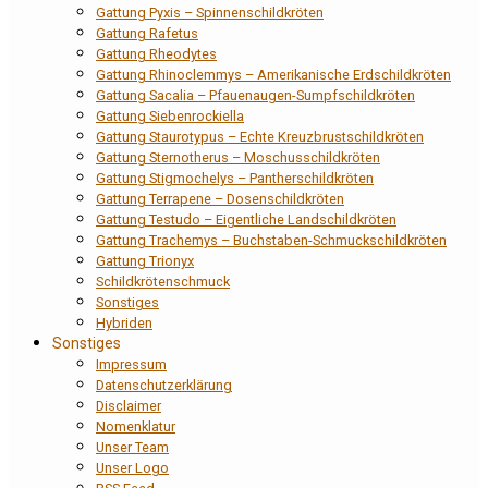
Gattung Pyxis – Spinnenschildkröten
Gattung Rafetus
Gattung Rheodytes
Gattung Rhinoclemmys – Amerikanische Erdschildkröten
Gattung Sacalia – Pfauenaugen-Sumpfschildkröten
Gattung Siebenrockiella
Gattung Staurotypus – Echte Kreuzbrustschildkröten
Gattung Sternotherus – Moschusschildkröten
Gattung Stigmochelys – Pantherschildkröten
Gattung Terrapene – Dosenschildkröten
Gattung Testudo – Eigentliche Landschildkröten
Gattung Trachemys – Buchstaben-Schmuckschildkröten
Gattung Trionyx
Schildkrötenschmuck
Sonstiges
Hybriden
Sonstiges
Impressum
Datenschutzerklärung
Disclaimer
Nomenklatur
Unser Team
Unser Logo