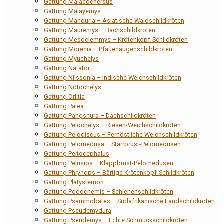
Gattung Malacochersus
Gattung Malayemys
Gattung Manouria – Asiatische Waldschildkröten
Gattung Mauremys – Bachschildkröten
Gattung Mesoclemmys – Krötenkopf-Schildkröten
Gattung Morenia – Pfauenaugenschildkröten
Gattung Myuchelys
Gattung Natator
Gattung Nilssonia – Indische Weichschildkröten
Gattung Notochelys
Gattung Orlitia
Gattung Palea
Gattung Pangshura – Dachschildkröten
Gattung Pelochelys – Riesen-Weichschildkröten
Gattung Pelodiscus – Fernöstliche Weichschildkröten
Gattung Pelomedusa – Starrbrust-Pelomedusen
Gattung Peltocephalus
Gattung Pelusios – Klappbrust-Pelomedusen
Gattung Phrynops – Bärtige Krötenkopf-Schildkröten
Gattung Platysternon
Gattung Podocnemis – Schienenschildkröten
Gattung Psammobates – Südafrikanische Landschildkröten
Gattung Pseudemydura
Gattung Pseudemys – Echte Schmuckschildkröten