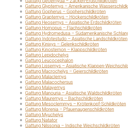
Gattung Geoemyda – Zacken-Erdschildkröten
Gattung Glyptemys – Amerikanische Wasserschildk
Gattung Gopherus – Gopherschildkröten
Gattung Graptemys – Höckerschildkröten
Gattung Heosemys – Asiatische Erdschildkröten
Gattung Homopus – Flachschildkröten
Gattung Hydromedusa – Südamerikanische Schlang
Gattung Indotestudo – Asiatische Landschildkröten
Gattung Kinixys – Gelenkschildkröten
Gattung Kinosternon – Klappschildkröten
Gattung Lepidochelys
Gattung Leucocephalon
Gattung Lissemys – Asiatische Klappen-Weichschil
Gattung Macrochelys – Geierschildkröten
Gattung Malaclemys
Gattung Malacochersus
Gattung Malayemys
Gattung Manouria – Asiatische Waldschildkröten
Gattung Mauremys – Bachschildkröten
Gattung Mesoclemmys – Krötenkopf-Schildkröten
Gattung Morenia – Pfauenaugenschildkröten
Gattung Myuchelys
Gattung Natator
Gattung Nilssonia – Indische Weichschildkröten