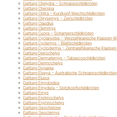
Gattung Chelydra – Schnappschildkröten
Gattung Chersina
Gattung Chitra – Kurzkopf-Weichschildkröten
Gattung Chrysemys – Zierschildkröten
Gattung Claudius
Gattung Clemmys
Gattung Cuora – Scharnierschildkröten
Gattung Cyclanorbis – Westafrikanische Klappen-W
Gattung Cyclemys – Blattschildkröten
Gattung Cycloderma – Zentralafrikanische Klappen
Gattung Deirochelys
Gattung Dermatemys – Tabascoschildkröten
Gattung Dermochelys
Gattung Dogania
Gattung Elseya – Australische Schnappschildkröten
Gattung Elusor
Gattung Emydoidea
Gattung Emydura – Spitzkopfschildkröten
Gattung Emys
Gattung Eretmochelys
Gattung Erymnochelys
Gattung Geochelone
Gattung Geoclemys