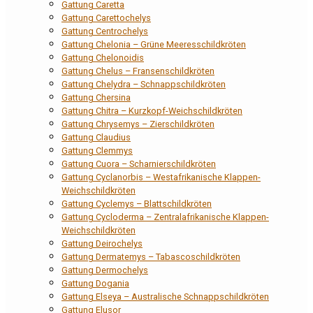
Gattung Caretta
Gattung Carettochelys
Gattung Centrochelys
Gattung Chelonia – Grüne Meeresschildkröten
Gattung Chelonoidis
Gattung Chelus – Fransenschildkröten
Gattung Chelydra – Schnappschildkröten
Gattung Chersina
Gattung Chitra – Kurzkopf-Weichschildkröten
Gattung Chrysemys – Zierschildkröten
Gattung Claudius
Gattung Clemmys
Gattung Cuora – Scharnierschildkröten
Gattung Cyclanorbis – Westafrikanische Klappen-
Weichschildkröten
Gattung Cyclemys – Blattschildkröten
Gattung Cycloderma – Zentralafrikanische Klappen-
Weichschildkröten
Gattung Deirochelys
Gattung Dermatemys – Tabascoschildkröten
Gattung Dermochelys
Gattung Dogania
Gattung Elseya – Australische Schnappschildkröten
Gattung Elusor