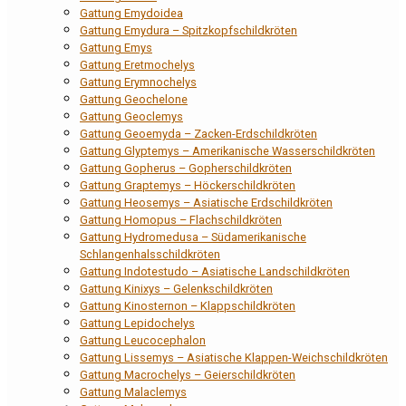
Gattung Emydoidea
Gattung Emydura – Spitzkopfschildkröten
Gattung Emys
Gattung Eretmochelys
Gattung Erymnochelys
Gattung Geochelone
Gattung Geoclemys
Gattung Geoemyda – Zacken-Erdschildkröten
Gattung Glyptemys – Amerikanische Wasserschildkröten
Gattung Gopherus – Gopherschildkröten
Gattung Graptemys – Höckerschildkröten
Gattung Heosemys – Asiatische Erdschildkröten
Gattung Homopus – Flachschildkröten
Gattung Hydromedusa – Südamerikanische
Schlangenhalsschildkröten
Gattung Indotestudo – Asiatische Landschildkröten
Gattung Kinixys – Gelenkschildkröten
Gattung Kinosternon – Klappschildkröten
Gattung Lepidochelys
Gattung Leucocephalon
Gattung Lissemys – Asiatische Klappen-Weichschildkröten
Gattung Macrochelys – Geierschildkröten
Gattung Malaclemys