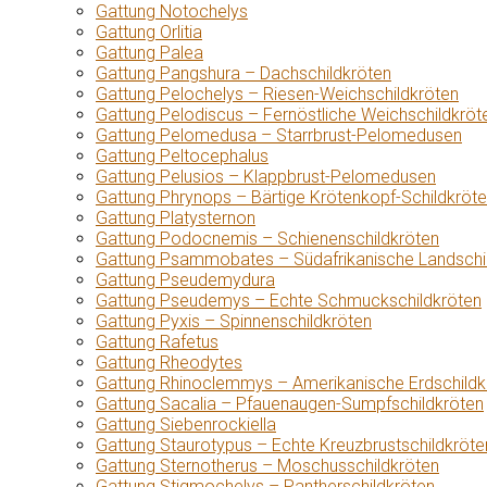
Gattung Notochelys
Gattung Orlitia
Gattung Palea
Gattung Pangshura – Dachschildkröten
Gattung Pelochelys – Riesen-Weichschildkröten
Gattung Pelodiscus – Fernöstliche Weichschildkröt
Gattung Pelomedusa – Starrbrust-Pelomedusen
Gattung Peltocephalus
Gattung Pelusios – Klappbrust-Pelomedusen
Gattung Phrynops – Bärtige Krötenkopf-Schildkröt
Gattung Platysternon
Gattung Podocnemis – Schienenschildkröten
Gattung Psammobates – Südafrikanische Landschi
Gattung Pseudemydura
Gattung Pseudemys – Echte Schmuckschildkröten
Gattung Pyxis – Spinnenschildkröten
Gattung Rafetus
Gattung Rheodytes
Gattung Rhinoclemmys – Amerikanische Erdschildk
Gattung Sacalia – Pfauenaugen-Sumpfschildkröten
Gattung Siebenrockiella
Gattung Staurotypus – Echte Kreuzbrustschildkröte
Gattung Sternotherus – Moschusschildkröten
Gattung Stigmochelys – Pantherschildkröten