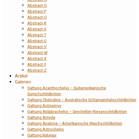
Abstract-O
Abstract-P
Abstract-Q
Abstract-R
Abstract-S
Abstract-T
Abstract-U
Abstract-V
Abstract-W
Abstract-X
Abstract-Y
Abstract-Z
Artikel
Galerien
Gattung Acanthochelys – Südamerikanische
Sumpfschildkröten
Gattung Chelodina – Australische Schlangenhalsschildkröten
Gattung Actinemys
Gattung Aldabrachelys – Seychellen-Riesenschildkröten
Gattung Amyda
Gattung Apalone – Amerikanische Weichschildkröten
Gattung Astrochelys
Gattung Batagur