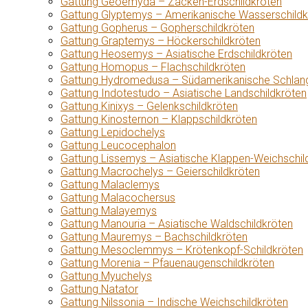
Gattung Geoemyda – Zacken-Erdschildkröten
Gattung Glyptemys – Amerikanische Wasserschildk
Gattung Gopherus – Gopherschildkröten
Gattung Graptemys – Höckerschildkröten
Gattung Heosemys – Asiatische Erdschildkröten
Gattung Homopus – Flachschildkröten
Gattung Hydromedusa – Südamerikanische Schlang
Gattung Indotestudo – Asiatische Landschildkröten
Gattung Kinixys – Gelenkschildkröten
Gattung Kinosternon – Klappschildkröten
Gattung Lepidochelys
Gattung Leucocephalon
Gattung Lissemys – Asiatische Klappen-Weichschil
Gattung Macrochelys – Geierschildkröten
Gattung Malaclemys
Gattung Malacochersus
Gattung Malayemys
Gattung Manouria – Asiatische Waldschildkröten
Gattung Mauremys – Bachschildkröten
Gattung Mesoclemmys – Krötenkopf-Schildkröten
Gattung Morenia – Pfauenaugenschildkröten
Gattung Myuchelys
Gattung Natator
Gattung Nilssonia – Indische Weichschildkröten