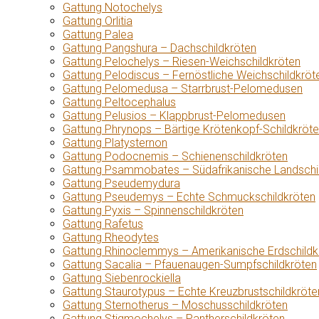
Gattung Notochelys
Gattung Orlitia
Gattung Palea
Gattung Pangshura – Dachschildkröten
Gattung Pelochelys – Riesen-Weichschildkröten
Gattung Pelodiscus – Fernöstliche Weichschildkröt
Gattung Pelomedusa – Starrbrust-Pelomedusen
Gattung Peltocephalus
Gattung Pelusios – Klappbrust-Pelomedusen
Gattung Phrynops – Bärtige Krötenkopf-Schildkröt
Gattung Platysternon
Gattung Podocnemis – Schienenschildkröten
Gattung Psammobates – Südafrikanische Landschi
Gattung Pseudemydura
Gattung Pseudemys – Echte Schmuckschildkröten
Gattung Pyxis – Spinnenschildkröten
Gattung Rafetus
Gattung Rheodytes
Gattung Rhinoclemmys – Amerikanische Erdschildk
Gattung Sacalia – Pfauenaugen-Sumpfschildkröten
Gattung Siebenrockiella
Gattung Staurotypus – Echte Kreuzbrustschildkröte
Gattung Sternotherus – Moschusschildkröten
Gattung Stigmochelys – Pantherschildkröten