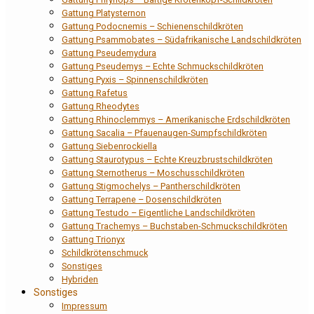
Gattung Platysternon
Gattung Podocnemis – Schienenschildkröten
Gattung Psammobates – Südafrikanische Landschildkröten
Gattung Pseudemydura
Gattung Pseudemys – Echte Schmuckschildkröten
Gattung Pyxis – Spinnenschildkröten
Gattung Rafetus
Gattung Rheodytes
Gattung Rhinoclemmys – Amerikanische Erdschildkröten
Gattung Sacalia – Pfauenaugen-Sumpfschildkröten
Gattung Siebenrockiella
Gattung Staurotypus – Echte Kreuzbrustschildkröten
Gattung Sternotherus – Moschusschildkröten
Gattung Stigmochelys – Pantherschildkröten
Gattung Terrapene – Dosenschildkröten
Gattung Testudo – Eigentliche Landschildkröten
Gattung Trachemys – Buchstaben-Schmuckschildkröten
Gattung Trionyx
Schildkrötenschmuck
Sonstiges
Hybriden
Sonstiges
Impressum