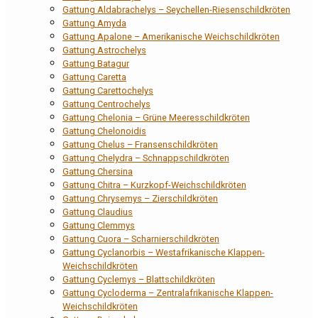
Gattung Aldabrachelys – Seychellen-Riesenschildkröten
Gattung Amyda
Gattung Apalone – Amerikanische Weichschildkröten
Gattung Astrochelys
Gattung Batagur
Gattung Caretta
Gattung Carettochelys
Gattung Centrochelys
Gattung Chelonia – Grüne Meeresschildkröten
Gattung Chelonoidis
Gattung Chelus – Fransenschildkröten
Gattung Chelydra – Schnappschildkröten
Gattung Chersina
Gattung Chitra – Kurzkopf-Weichschildkröten
Gattung Chrysemys – Zierschildkröten
Gattung Claudius
Gattung Clemmys
Gattung Cuora – Scharnierschildkröten
Gattung Cyclanorbis – Westafrikanische Klappen-
Weichschildkröten
Gattung Cyclemys – Blattschildkröten
Gattung Cycloderma – Zentralafrikanische Klappen-
Weichschildkröten