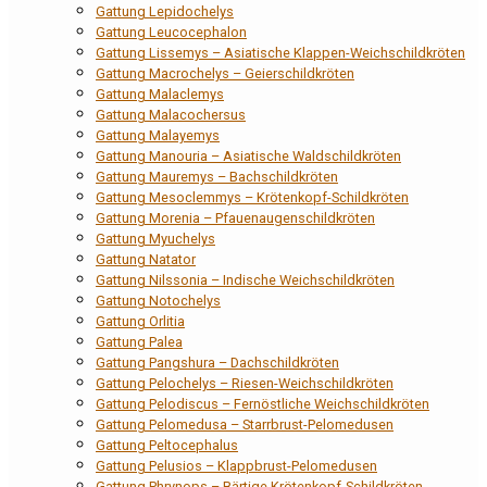
Gattung Lepidochelys
Gattung Leucocephalon
Gattung Lissemys – Asiatische Klappen-Weichschildkröten
Gattung Macrochelys – Geierschildkröten
Gattung Malaclemys
Gattung Malacochersus
Gattung Malayemys
Gattung Manouria – Asiatische Waldschildkröten
Gattung Mauremys – Bachschildkröten
Gattung Mesoclemmys – Krötenkopf-Schildkröten
Gattung Morenia – Pfauenaugenschildkröten
Gattung Myuchelys
Gattung Natator
Gattung Nilssonia – Indische Weichschildkröten
Gattung Notochelys
Gattung Orlitia
Gattung Palea
Gattung Pangshura – Dachschildkröten
Gattung Pelochelys – Riesen-Weichschildkröten
Gattung Pelodiscus – Fernöstliche Weichschildkröten
Gattung Pelomedusa – Starrbrust-Pelomedusen
Gattung Peltocephalus
Gattung Pelusios – Klappbrust-Pelomedusen
Gattung Phrynops – Bärtige Krötenkopf-Schildkröten