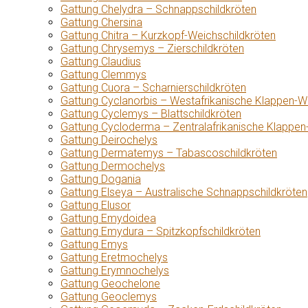
Gattung Chelydra – Schnappschildkröten
Gattung Chersina
Gattung Chitra – Kurzkopf-Weichschildkröten
Gattung Chrysemys – Zierschildkröten
Gattung Claudius
Gattung Clemmys
Gattung Cuora – Scharnierschildkröten
Gattung Cyclanorbis – Westafrikanische Klappen-W
Gattung Cyclemys – Blattschildkröten
Gattung Cycloderma – Zentralafrikanische Klappen
Gattung Deirochelys
Gattung Dermatemys – Tabascoschildkröten
Gattung Dermochelys
Gattung Dogania
Gattung Elseya – Australische Schnappschildkröten
Gattung Elusor
Gattung Emydoidea
Gattung Emydura – Spitzkopfschildkröten
Gattung Emys
Gattung Eretmochelys
Gattung Erymnochelys
Gattung Geochelone
Gattung Geoclemys