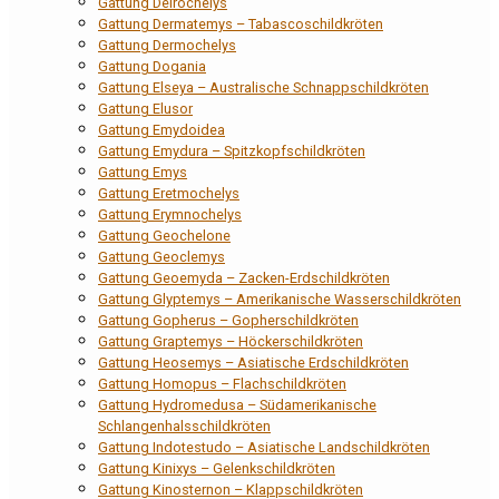
Gattung Deirochelys
Gattung Dermatemys – Tabascoschildkröten
Gattung Dermochelys
Gattung Dogania
Gattung Elseya – Australische Schnappschildkröten
Gattung Elusor
Gattung Emydoidea
Gattung Emydura – Spitzkopfschildkröten
Gattung Emys
Gattung Eretmochelys
Gattung Erymnochelys
Gattung Geochelone
Gattung Geoclemys
Gattung Geoemyda – Zacken-Erdschildkröten
Gattung Glyptemys – Amerikanische Wasserschildkröten
Gattung Gopherus – Gopherschildkröten
Gattung Graptemys – Höckerschildkröten
Gattung Heosemys – Asiatische Erdschildkröten
Gattung Homopus – Flachschildkröten
Gattung Hydromedusa – Südamerikanische
Schlangenhalsschildkröten
Gattung Indotestudo – Asiatische Landschildkröten
Gattung Kinixys – Gelenkschildkröten
Gattung Kinosternon – Klappschildkröten