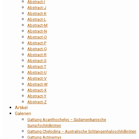
Abstract-I
Abstract-J
Abstract-K
Abstract-L
Abstract-M
Abstract-N
Abstract-O
Abstract-P
Abstract-Q
Abstract-R
Abstract-S
Abstract-T
Abstract-U
Abstract-V
Abstract-W
Abstract-X
Abstract-Y
Abstract-Z
Artikel
Galerien
Gattung Acanthochelys – Südamerikanische
Sumpfschildkröten
Gattung Chelodina – Australische Schlangenhalsschildkröten
Gattung Actinemys