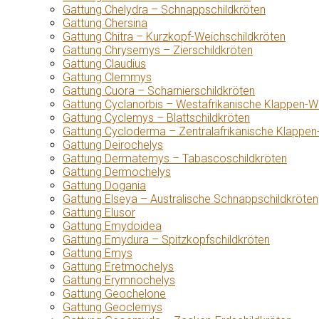
Gattung Chelydra – Schnappschildkröten
Gattung Chersina
Gattung Chitra – Kurzkopf-Weichschildkröten
Gattung Chrysemys – Zierschildkröten
Gattung Claudius
Gattung Clemmys
Gattung Cuora – Scharnierschildkröten
Gattung Cyclanorbis – Westafrikanische Klappen-W
Gattung Cyclemys – Blattschildkröten
Gattung Cycloderma – Zentralafrikanische Klappen
Gattung Deirochelys
Gattung Dermatemys – Tabascoschildkröten
Gattung Dermochelys
Gattung Dogania
Gattung Elseya – Australische Schnappschildkröten
Gattung Elusor
Gattung Emydoidea
Gattung Emydura – Spitzkopfschildkröten
Gattung Emys
Gattung Eretmochelys
Gattung Erymnochelys
Gattung Geochelone
Gattung Geoclemys