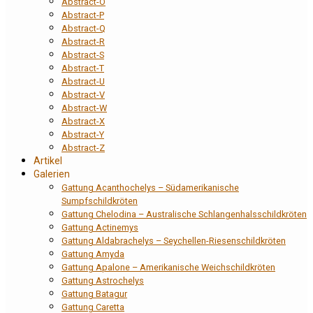
Abstract-O
Abstract-P
Abstract-Q
Abstract-R
Abstract-S
Abstract-T
Abstract-U
Abstract-V
Abstract-W
Abstract-X
Abstract-Y
Abstract-Z
Artikel
Galerien
Gattung Acanthochelys – Südamerikanische
Sumpfschildkröten
Gattung Chelodina – Australische Schlangenhalsschildkröten
Gattung Actinemys
Gattung Aldabrachelys – Seychellen-Riesenschildkröten
Gattung Amyda
Gattung Apalone – Amerikanische Weichschildkröten
Gattung Astrochelys
Gattung Batagur
Gattung Caretta