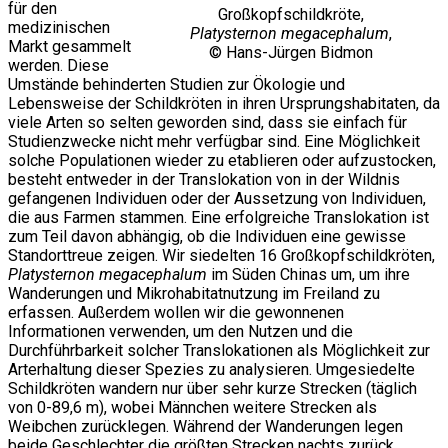
für den
Großkopfschildkröte,
medizinischen
Platysternon megacephalum
,
Markt gesammelt
© Hans-Jürgen Bidmon
werden. Diese
Umstände behinderten Studien zur Ökologie und
Lebensweise der Schildkröten in ihren Ursprungshabitaten, da
viele Arten so selten geworden sind, dass sie einfach für
Studienzwecke nicht mehr verfügbar sind. Eine Möglichkeit
solche Populationen wieder zu etablieren oder aufzustocken,
besteht entweder in der Translokation von in der Wildnis
gefangenen Individuen oder der Aussetzung von Individuen,
die aus Farmen stammen. Eine erfolgreiche Translokation ist
zum Teil davon abhängig, ob die Individuen eine gewisse
Standorttreue zeigen. Wir siedelten 16 Großkopfschildkröten,
Platysternon megacephalum
im Süden Chinas um, um ihre
Wanderungen und Mikrohabitatnutzung im Freiland zu
erfassen. Außerdem wollen wir die gewonnenen
Informationen verwenden, um den Nutzen und die
Durchführbarkeit solcher Translokationen als Möglichkeit zur
Arterhaltung dieser Spezies zu analysieren. Umgesiedelte
Schildkröten wandern nur über sehr kurze Strecken (täglich
von 0-89,6 m), wobei Männchen weitere Strecken als
Weibchen zurücklegen. Während der Wanderungen legen
beide Geschlechter die größten Strecken nachts zurück.