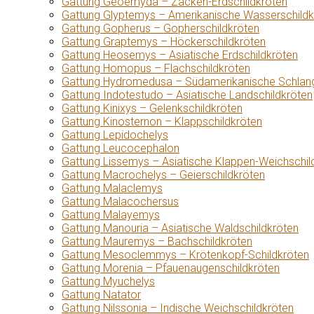
Gattung Geoemyda – Zacken-Erdschildkröten
Gattung Glyptemys – Amerikanische Wasserschildk
Gattung Gopherus – Gopherschildkröten
Gattung Graptemys – Höckerschildkröten
Gattung Heosemys – Asiatische Erdschildkröten
Gattung Homopus – Flachschildkröten
Gattung Hydromedusa – Südamerikanische Schlang
Gattung Indotestudo – Asiatische Landschildkröten
Gattung Kinixys – Gelenkschildkröten
Gattung Kinosternon – Klappschildkröten
Gattung Lepidochelys
Gattung Leucocephalon
Gattung Lissemys – Asiatische Klappen-Weichschil
Gattung Macrochelys – Geierschildkröten
Gattung Malaclemys
Gattung Malacochersus
Gattung Malayemys
Gattung Manouria – Asiatische Waldschildkröten
Gattung Mauremys – Bachschildkröten
Gattung Mesoclemmys – Krötenkopf-Schildkröten
Gattung Morenia – Pfauenaugenschildkröten
Gattung Myuchelys
Gattung Natator
Gattung Nilssonia – Indische Weichschildkröten