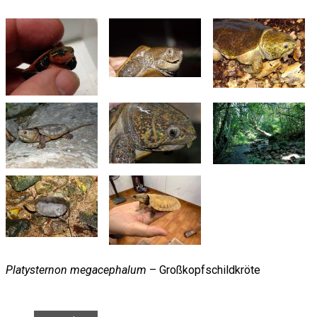
Platysternon megacephalum
– Großkopfschildkröte