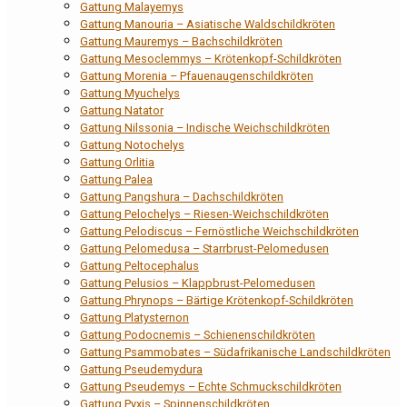
Gattung Malayemys
Gattung Manouria – Asiatische Waldschildkröten
Gattung Mauremys – Bachschildkröten
Gattung Mesoclemmys – Krötenkopf-Schildkröten
Gattung Morenia – Pfauenaugenschildkröten
Gattung Myuchelys
Gattung Natator
Gattung Nilssonia – Indische Weichschildkröten
Gattung Notochelys
Gattung Orlitia
Gattung Palea
Gattung Pangshura – Dachschildkröten
Gattung Pelochelys – Riesen-Weichschildkröten
Gattung Pelodiscus – Fernöstliche Weichschildkröten
Gattung Pelomedusa – Starrbrust-Pelomedusen
Gattung Peltocephalus
Gattung Pelusios – Klappbrust-Pelomedusen
Gattung Phrynops – Bärtige Krötenkopf-Schildkröten
Gattung Platysternon
Gattung Podocnemis – Schienenschildkröten
Gattung Psammobates – Südafrikanische Landschildkröten
Gattung Pseudemydura
Gattung Pseudemys – Echte Schmuckschildkröten
Gattung Pyxis – Spinnenschildkröten