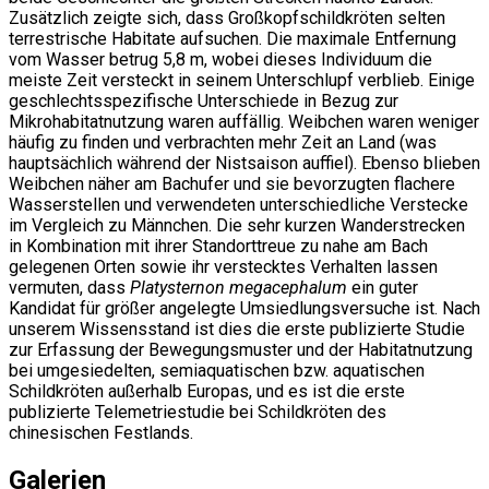
Zusätzlich zeigte sich, dass Großkopfschildkröten selten
terrestrische Habitate aufsuchen. Die maximale Entfernung
vom Wasser betrug 5,8 m, wobei dieses Individuum die
meiste Zeit versteckt in seinem Unterschlupf verblieb. Einige
geschlechtsspezifische Unterschiede in Bezug zur
Mikrohabitatnutzung waren auffällig. Weibchen waren weniger
häufig zu finden und verbrachten mehr Zeit an Land (was
hauptsächlich während der Nistsaison auffiel). Ebenso blieben
Weibchen näher am Bachufer und sie bevorzugten flachere
Wasserstellen und verwendeten unterschiedliche Verstecke
im Vergleich zu Männchen. Die sehr kurzen Wanderstrecken
in Kombination mit ihrer Standorttreue zu nahe am Bach
gelegenen Orten sowie ihr verstecktes Verhalten lassen
vermuten, dass
Platysternon megacephalum
ein guter
Kandidat für größer angelegte Umsiedlungsversuche ist. Nach
unserem Wissensstand ist dies die erste publizierte Studie
zur Erfassung der Bewegungsmuster und der Habitatnutzung
bei umgesiedelten, semiaquatischen bzw. aquatischen
Schildkröten außerhalb Europas, und es ist die erste
publizierte Telemetriestudie bei Schildkröten des
chinesischen Festlands.
Galerien