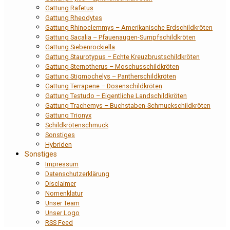
Gattung Rafetus
Gattung Rheodytes
Gattung Rhinoclemmys – Amerikanische Erdschildkröten
Gattung Sacalia – Pfauenaugen-Sumpfschildkröten
Gattung Siebenrockiella
Gattung Staurotypus – Echte Kreuzbrustschildkröten
Gattung Sternotherus – Moschusschildkröten
Gattung Stigmochelys – Pantherschildkröten
Gattung Terrapene – Dosenschildkröten
Gattung Testudo – Eigentliche Landschildkröten
Gattung Trachemys – Buchstaben-Schmuckschildkröten
Gattung Trionyx
Schildkrötenschmuck
Sonstiges
Hybriden
Sonstiges
Impressum
Datenschutzerklärung
Disclaimer
Nomenklatur
Unser Team
Unser Logo
RSS Feed