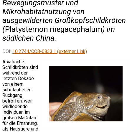
Bewegungsmuster und
Mikrohabitatnutzung von
ausgewilderten Großkopfschildkröten
(
Platysternon megacephalum
) im
südlichen China.
DOI:
10.2744/CCB-0833.1 (externer Link)
Asiatische
Schildkröten sind
während der
letzten Dekade
von einem
substantiellen
Rückgang
betroffen, weil
wildlebende
Individuen im
großen Maßstab
für die Ernährung,
als Haustiere und