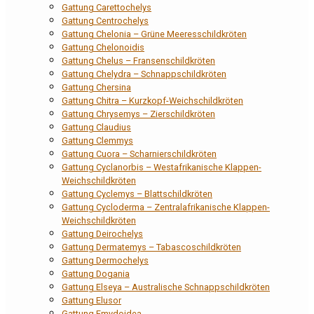
Gattung Carettochelys
Gattung Centrochelys
Gattung Chelonia – Grüne Meeresschildkröten
Gattung Chelonoidis
Gattung Chelus – Fransenschildkröten
Gattung Chelydra – Schnappschildkröten
Gattung Chersina
Gattung Chitra – Kurzkopf-Weichschildkröten
Gattung Chrysemys – Zierschildkröten
Gattung Claudius
Gattung Clemmys
Gattung Cuora – Scharnierschildkröten
Gattung Cyclanorbis – Westafrikanische Klappen-
Weichschildkröten
Gattung Cyclemys – Blattschildkröten
Gattung Cycloderma – Zentralafrikanische Klappen-
Weichschildkröten
Gattung Deirochelys
Gattung Dermatemys – Tabascoschildkröten
Gattung Dermochelys
Gattung Dogania
Gattung Elseya – Australische Schnappschildkröten
Gattung Elusor
Gattung Emydoidea