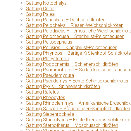
Gattung Notochelys
Gattung Orlitia
Gattung Palea
Gattung Pangshura – Dachschildkröten
Gattung Pelochelys – Riesen-Weichschildkröten
Gattung Pelodiscus – Fernöstliche Weichschildkröt
Gattung Pelomedusa – Starrbrust-Pelomedusen
Gattung Peltocephalus
Gattung Pelusios – Klappbrust-Pelomedusen
Gattung Phrynops – Bärtige Krötenkopf-Schildkröt
Gattung Platysternon
Gattung Podocnemis – Schienenschildkröten
Gattung Psammobates – Südafrikanische Landschi
Gattung Pseudemydura
Gattung Pseudemys – Echte Schmuckschildkröten
Gattung Pyxis – Spinnenschildkröten
Gattung Rafetus
Gattung Rheodytes
Gattung Rhinoclemmys – Amerikanische Erdschildk
Gattung Sacalia – Pfauenaugen-Sumpfschildkröten
Gattung Siebenrockiella
Gattung Staurotypus – Echte Kreuzbrustschildkröte
Gattung Sternotherus – Moschusschildkröten
Gattung Stigmochelys – Pantherschildkröten