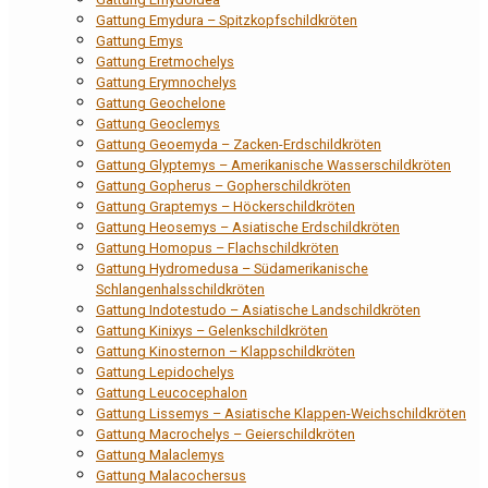
Gattung Emydura – Spitzkopfschildkröten
Gattung Emys
Gattung Eretmochelys
Gattung Erymnochelys
Gattung Geochelone
Gattung Geoclemys
Gattung Geoemyda – Zacken-Erdschildkröten
Gattung Glyptemys – Amerikanische Wasserschildkröten
Gattung Gopherus – Gopherschildkröten
Gattung Graptemys – Höckerschildkröten
Gattung Heosemys – Asiatische Erdschildkröten
Gattung Homopus – Flachschildkröten
Gattung Hydromedusa – Südamerikanische
Schlangenhalsschildkröten
Gattung Indotestudo – Asiatische Landschildkröten
Gattung Kinixys – Gelenkschildkröten
Gattung Kinosternon – Klappschildkröten
Gattung Lepidochelys
Gattung Leucocephalon
Gattung Lissemys – Asiatische Klappen-Weichschildkröten
Gattung Macrochelys – Geierschildkröten
Gattung Malaclemys
Gattung Malacochersus