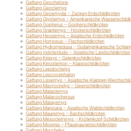
Gattung Geochelone
Gattung Geoclemys
Gattung Geoemyda – Zacken-Erdschildkröten
Gattung Glyptemys – Amerikanische Wasserschildk
Gattung Gopherus – Gopherschildkröten
Gattung Graptemys – Höckerschildkröten
Gattung Heosemys – Asiatische Erdschildkröten
Gattung Homopus – Flachschildkröten
Gattung Hydromedusa – Südamerikanische Schlang
Gattung Indotestudo – Asiatische Landschildkröten
Gattung Kinixys – Gelenkschildkröten
Gattung Kinosternon – Klappschildkröten
Gattung Lepidochelys
Gattung Leucocephalon
Gattung Lissemys – Asiatische Klappen-Weichschil
Gattung Macrochelys – Geierschildkröten
Gattung Malaclemys
Gattung Malacochersus
Gattung Malayemys
Gattung Manouria – Asiatische Waldschildkröten
Gattung Mauremys – Bachschildkröten
Gattung Mesoclemmys – Krötenkopf-Schildkröten
Gattung Morenia – Pfauenaugenschildkröten
Gattung Myuchelys