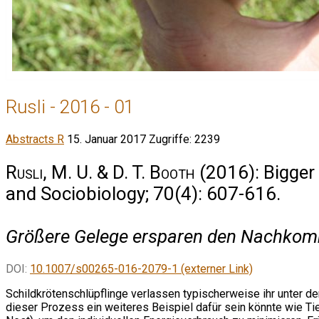
Rusli - 2016 - 01
Abstracts R
15. Januar 2017
Zugriffe: 2239
Rusli, M. U. & D. T. Booth
(2016): Bigger 
and Sociobiology; 70(4): 607-616.
Größere Gelege ersparen den Nachkomm
DOI:
10.1007/s00265-016-2079-1 (externer Link)
Schildkrötenschlüpflinge verlassen typischerweise ihr unter de
dieser Prozess ein weiteres Beispiel dafür sein könnte wie T