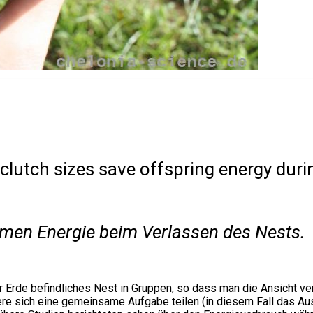
clutch sizes save offspring energy dur
en Energie beim Verlassen des Nests.
r Erde befindliches Nest in Gruppen, so dass man die Ansicht ve
iere sich eine gemeinsame Aufgabe teilen (in diesem Fall das 