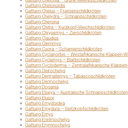
Gattung Chelonia – Grüne Meeresschildkröten
Gattung Chelonoidis
Gattung Chelus – Fransenschildkröten
Gattung Chelydra – Schnappschildkröten
Gattung Chersina
Gattung Chitra – Kurzkopf-Weichschildkröten
Gattung Chrysemys – Zierschildkröten
Gattung Claudius
Gattung Clemmys
Gattung Cuora – Scharnierschildkröten
Gattung Cyclanorbis – Westafrikanische Klappen-W
Gattung Cyclemys – Blattschildkröten
Gattung Cycloderma – Zentralafrikanische Klappen
Gattung Deirochelys
Gattung Dermatemys – Tabascoschildkröten
Gattung Dermochelys
Gattung Dogania
Gattung Elseya – Australische Schnappschildkröten
Gattung Elusor
Gattung Emydoidea
Gattung Emydura – Spitzkopfschildkröten
Gattung Emys
Gattung Eretmochelys
Gattung Erymnochelys