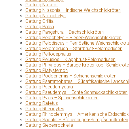
Gattung Natator
Gattung Nilssonia – Indische Weichschildkröten
Gattung Notochelys
Gattung Orlitia
Gattung Palea
Gattung Pangshura – Dachschildkröten
Gattung Pelochelys – Riesen-Weichschildkröten
Gattung Pelodiscus – Fernöstliche Weichschildkröt
Gattung Pelomedusa – Starrbrust-Pelomedusen
Gattung Peltocephalus
Gattung Pelusios – Klappbrust-Pelomedusen
Gattung Phrynops – Bärtige Krötenkopf-Schildkröt
Gattung Platysternon
Gattung Podocnemis – Schienenschildkröten
Gattung Psammobates – Südafrikanische Landschi
Gattung Pseudemydura
Gattung Pseudemys – Echte Schmuckschildkröten
Gattung Pyxis – Spinnenschildkröten
Gattung Rafetus
Gattung Rheodytes
Gattung Rhinoclemmys – Amerikanische Erdschildk
Gattung Sacalia – Pfauenaugen-Sumpfschildkröten
Gattung Siebenrockiella