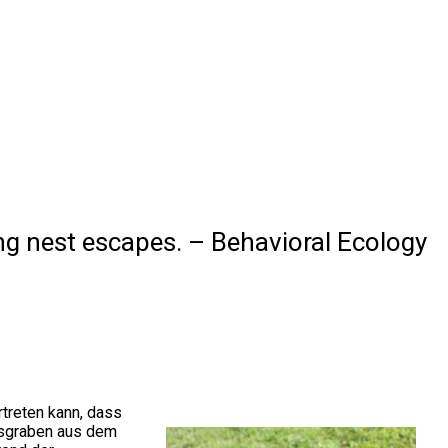
ing nest escapes. – Behavioral Ecology
rtreten kann, dass
Ausgraben aus dem