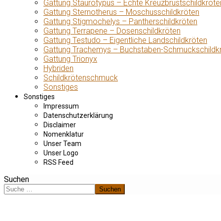
Gattung Staurotypus – Echte Kreuzbrustschildkröte
Gattung Sternotherus – Moschusschildkröten
Gattung Stigmochelys – Pantherschildkröten
Gattung Terrapene – Dosenschildkröten
Gattung Testudo – Eigentliche Landschildkröten
Gattung Trachemys – Buchstaben-Schmuckschildk
Gattung Trionyx
Hybriden
Schildkrötenschmuck
Sonstiges
Sonstiges
Impressum
Datenschutzerklärung
Disclaimer
Nomenklatur
Unser Team
Unser Logo
RSS Feed
Suchen
Suchen