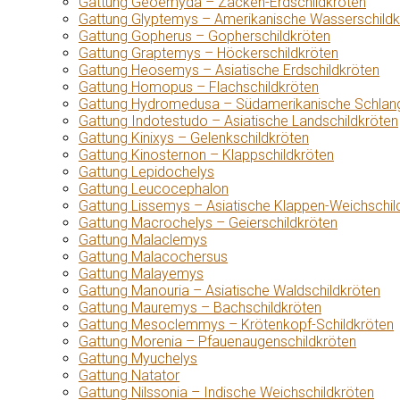
Gattung Geoemyda – Zacken-Erdschildkröten
Gattung Glyptemys – Amerikanische Wasserschildk
Gattung Gopherus – Gopherschildkröten
Gattung Graptemys – Höckerschildkröten
Gattung Heosemys – Asiatische Erdschildkröten
Gattung Homopus – Flachschildkröten
Gattung Hydromedusa – Südamerikanische Schlang
Gattung Indotestudo – Asiatische Landschildkröten
Gattung Kinixys – Gelenkschildkröten
Gattung Kinosternon – Klappschildkröten
Gattung Lepidochelys
Gattung Leucocephalon
Gattung Lissemys – Asiatische Klappen-Weichschil
Gattung Macrochelys – Geierschildkröten
Gattung Malaclemys
Gattung Malacochersus
Gattung Malayemys
Gattung Manouria – Asiatische Waldschildkröten
Gattung Mauremys – Bachschildkröten
Gattung Mesoclemmys – Krötenkopf-Schildkröten
Gattung Morenia – Pfauenaugenschildkröten
Gattung Myuchelys
Gattung Natator
Gattung Nilssonia – Indische Weichschildkröten