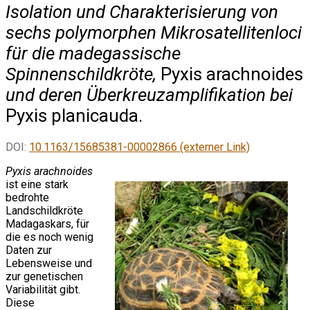
Isolation und Charakterisierung von
sechs polymorphen Mikrosatellitenloci
für die madegassische
Spinnenschildkröte,
Pyxis arachnoides
und deren Überkreuzamplifikation bei
Pyxis planicauda.
DOI:
10.1163/15685381-00002866 (externer Link)
Pyxis arachnoides
ist eine stark
bedrohte
Landschildkröte
Madagaskars, für
die es noch wenig
Daten zur
Lebensweise und
zur genetischen
Variabilität gibt.
Diese