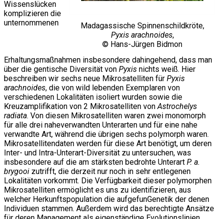
Wissenslücken
komplizieren die
unternommenen
Madagassische Spinnenschildkröte,
Pyxis arachnoides
,
© Hans-Jürgen Bidmon
Erhaltungsmaßnahmen insbesondere dahingehend, dass man
über die gentische Diversität von
Pyxis
nichts weiß. Hier
beschreiben wir sechs neue Mikrosatelliten für
Pyxis
arachnoides
, die von wild lebenden Exemplaren von
verschiedenen Lokalitäten isoliert wurden sowie die
Kreuzamplifikation von 2 Mikrosatelliten von
Astrochelys
radiata
. Von diesen Mikrosatelliten waren zwei monomorph
für alle drei naheverwandten Unterarten und für eine nahe
verwandte Art, während die übrigen sechs polymorph waren.
Mikrosatellitendaten werden für diese Art benötigt, um deren
Inter- und Intra-Unterart-Diversität zu untersuchen, was
insbesondere auf die am stärksten bedrohte Unterart
P. a.
brygooi
zutrifft, die derzeit nur noch in sehr entlegenen
Lokalitäten vorkommt. Die Verfügbarkeit dieser polymorphen
Mikrosatelliten ermöglicht es uns zu identifizieren, aus
welcher Herkunftspopulation die aufgefunGenetik der denen
Individuen stammen. Außerdem wird das berechtigte Ansätze
für deren Management als eigenständige Evolutionslinien