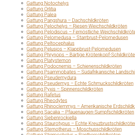
Gattung Notochelys
Gattung Orlitia
Gattung Palea
Gattung Pangshura – Dachschildkröten
Gattung Pelochelys – Riesen-Weichschildkröten
Gattung Pelodiscus – Fernöstliche Weichschildkröt
Gattung Pelomedusa – Starrbrust-Pelomedusen
Gattung Peltocephalus
Gattung Pelusios – Klappbrust-Pelomedusen
Gattung Phrynops – Bärtige Krötenkopf-Schildkröt
Gattung Platysternon
Gattung Podocnemis – Schienenschildkröten
Gattung Psammobates – Südafrikanische Landschi
Gattung Pseudemydura
Gattung Pseudemys – Echte Schmuckschildkröten
Gattung Pyxis – Spinnenschildkröten
Gattung Rafetus
Gattung Rheodytes
Gattung Rhinoclemmys – Amerikanische Erdschildk
Gattung Sacalia – Pfauenaugen-Sumpfschildkröten
Gattung Siebenrockiella
Gattung Staurotypus – Echte Kreuzbrustschildkröte
Gattung Sternotherus – Moschusschildkröten
Gattung Stigmochelys – Pantherschildkröten