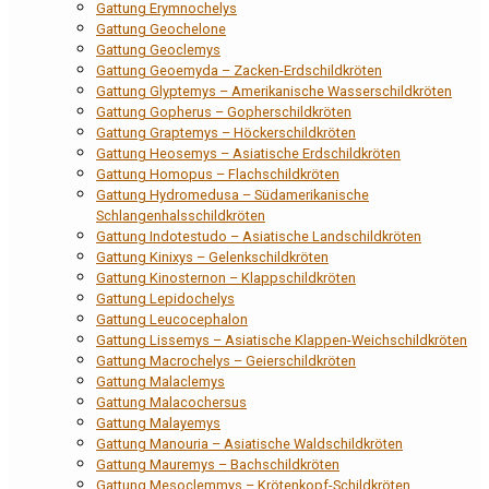
Gattung Erymnochelys
Gattung Geochelone
Gattung Geoclemys
Gattung Geoemyda – Zacken-Erdschildkröten
Gattung Glyptemys – Amerikanische Wasserschildkröten
Gattung Gopherus – Gopherschildkröten
Gattung Graptemys – Höckerschildkröten
Gattung Heosemys – Asiatische Erdschildkröten
Gattung Homopus – Flachschildkröten
Gattung Hydromedusa – Südamerikanische
Schlangenhalsschildkröten
Gattung Indotestudo – Asiatische Landschildkröten
Gattung Kinixys – Gelenkschildkröten
Gattung Kinosternon – Klappschildkröten
Gattung Lepidochelys
Gattung Leucocephalon
Gattung Lissemys – Asiatische Klappen-Weichschildkröten
Gattung Macrochelys – Geierschildkröten
Gattung Malaclemys
Gattung Malacochersus
Gattung Malayemys
Gattung Manouria – Asiatische Waldschildkröten
Gattung Mauremys – Bachschildkröten
Gattung Mesoclemmys – Krötenkopf-Schildkröten