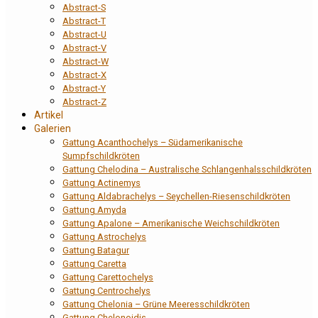
Abstract-S
Abstract-T
Abstract-U
Abstract-V
Abstract-W
Abstract-X
Abstract-Y
Abstract-Z
Artikel
Galerien
Gattung Acanthochelys – Südamerikanische
Sumpfschildkröten
Gattung Chelodina – Australische Schlangenhalsschildkröten
Gattung Actinemys
Gattung Aldabrachelys – Seychellen-Riesenschildkröten
Gattung Amyda
Gattung Apalone – Amerikanische Weichschildkröten
Gattung Astrochelys
Gattung Batagur
Gattung Caretta
Gattung Carettochelys
Gattung Centrochelys
Gattung Chelonia – Grüne Meeresschildkröten
Gattung Chelonoidis