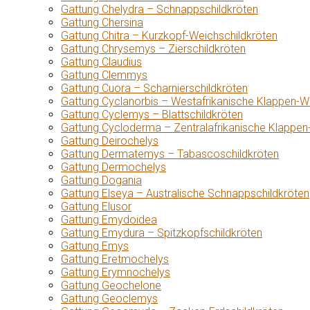
Gattung Chelydra – Schnappschildkröten
Gattung Chersina
Gattung Chitra – Kurzkopf-Weichschildkröten
Gattung Chrysemys – Zierschildkröten
Gattung Claudius
Gattung Clemmys
Gattung Cuora – Scharnierschildkröten
Gattung Cyclanorbis – Westafrikanische Klappen-W
Gattung Cyclemys – Blattschildkröten
Gattung Cycloderma – Zentralafrikanische Klappen
Gattung Deirochelys
Gattung Dermatemys – Tabascoschildkröten
Gattung Dermochelys
Gattung Dogania
Gattung Elseya – Australische Schnappschildkröten
Gattung Elusor
Gattung Emydoidea
Gattung Emydura – Spitzkopfschildkröten
Gattung Emys
Gattung Eretmochelys
Gattung Erymnochelys
Gattung Geochelone
Gattung Geoclemys