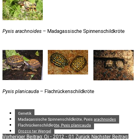
Pyxis arachnoides
– Madagassische Spinnenschildkröte
Pyxis planicauda
– Flachrückenschildkröte
Genetik
Madagassische Spinnenschildkröte, Pyxis arachnoides
Flachrückenschildkröte, Pyxis planicauda
Orozco ter Wengel
Vorheriger Beitrag: Oi - 2012 - 01
Zurück
Nächster Beitrag: