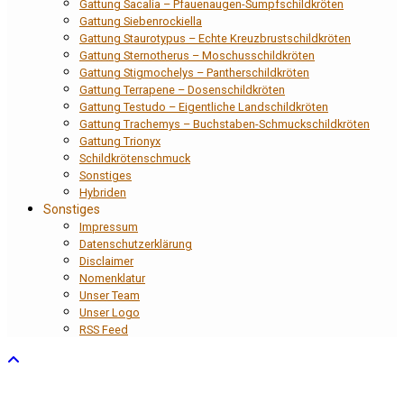
Gattung Sacalia – Pfauenaugen-Sumpfschildkröten
Gattung Siebenrockiella
Gattung Staurotypus – Echte Kreuzbrustschildkröten
Gattung Sternotherus – Moschusschildkröten
Gattung Stigmochelys – Pantherschildkröten
Gattung Terrapene – Dosenschildkröten
Gattung Testudo – Eigentliche Landschildkröten
Gattung Trachemys – Buchstaben-Schmuckschildkröten
Gattung Trionyx
Schildkrötenschmuck
Sonstiges
Hybriden
Sonstiges
Impressum
Datenschutzerklärung
Disclaimer
Nomenklatur
Unser Team
Unser Logo
RSS Feed