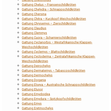
Gattung Chelus – Fransenschildkröten
Gattung Chelydra – Schnappschildkröten
Gattung Chersina
Gattung Chitra – Kurzkopf-Weichschildkröten
Gattung Chrysemys – Zierschildkröten
Gattung Claudius
Gattung Clemmys
Gattung Cuora – Scharnierschildkröten
Gattung Cyclanorbis – Westafrikanische Klappen-
Weichschildkröten
Gattung Cyclemys – Blattschildkröten
Gattung Cycloderma – Zentralafrikanische Klappen-
Weichschildkröten
Gattung Deirochelys
Gattung Dermatemys – Tabascoschildkröten
Gattung Dermochelys
Gattung Dogania
Gattung Elseya – Australische Schnappschildkröten
Gattung Elusor
Gattung Emydoidea
Gattung Emydura – Spitzkopfschildkröten
Gattung Emys
Gattung Eretmochelys