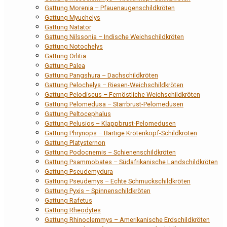
Gattung Morenia – Pfauenaugenschildkröten
Gattung Myuchelys
Gattung Natator
Gattung Nilssonia – Indische Weichschildkröten
Gattung Notochelys
Gattung Orlitia
Gattung Palea
Gattung Pangshura – Dachschildkröten
Gattung Pelochelys – Riesen-Weichschildkröten
Gattung Pelodiscus – Fernöstliche Weichschildkröten
Gattung Pelomedusa – Starrbrust-Pelomedusen
Gattung Peltocephalus
Gattung Pelusios – Klappbrust-Pelomedusen
Gattung Phrynops – Bärtige Krötenkopf-Schildkröten
Gattung Platysternon
Gattung Podocnemis – Schienenschildkröten
Gattung Psammobates – Südafrikanische Landschildkröten
Gattung Pseudemydura
Gattung Pseudemys – Echte Schmuckschildkröten
Gattung Pyxis – Spinnenschildkröten
Gattung Rafetus
Gattung Rheodytes
Gattung Rhinoclemmys – Amerikanische Erdschildkröten