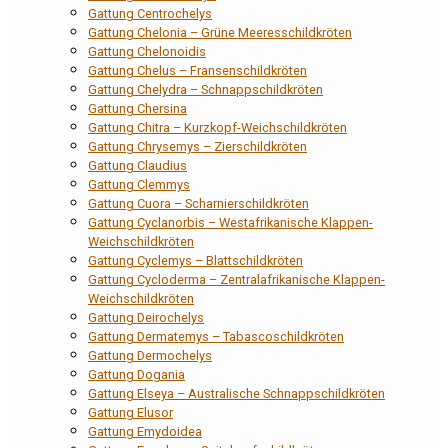
Gattung Centrochelys
Gattung Chelonia – Grüne Meeresschildkröten
Gattung Chelonoidis
Gattung Chelus – Fransenschildkröten
Gattung Chelydra – Schnappschildkröten
Gattung Chersina
Gattung Chitra – Kurzkopf-Weichschildkröten
Gattung Chrysemys – Zierschildkröten
Gattung Claudius
Gattung Clemmys
Gattung Cuora – Scharnierschildkröten
Gattung Cyclanorbis – Westafrikanische Klappen-
Weichschildkröten
Gattung Cyclemys – Blattschildkröten
Gattung Cycloderma – Zentralafrikanische Klappen-
Weichschildkröten
Gattung Deirochelys
Gattung Dermatemys – Tabascoschildkröten
Gattung Dermochelys
Gattung Dogania
Gattung Elseya – Australische Schnappschildkröten
Gattung Elusor
Gattung Emydoidea