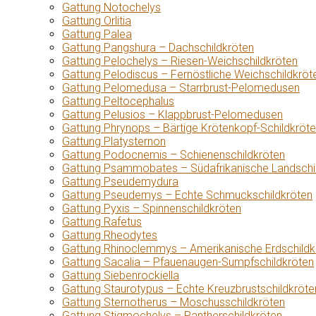
Gattung Notochelys
Gattung Orlitia
Gattung Palea
Gattung Pangshura – Dachschildkröten
Gattung Pelochelys – Riesen-Weichschildkröten
Gattung Pelodiscus – Fernöstliche Weichschildkröt
Gattung Pelomedusa – Starrbrust-Pelomedusen
Gattung Peltocephalus
Gattung Pelusios – Klappbrust-Pelomedusen
Gattung Phrynops – Bärtige Krötenkopf-Schildkröt
Gattung Platysternon
Gattung Podocnemis – Schienenschildkröten
Gattung Psammobates – Südafrikanische Landschi
Gattung Pseudemydura
Gattung Pseudemys – Echte Schmuckschildkröten
Gattung Pyxis – Spinnenschildkröten
Gattung Rafetus
Gattung Rheodytes
Gattung Rhinoclemmys – Amerikanische Erdschildk
Gattung Sacalia – Pfauenaugen-Sumpfschildkröten
Gattung Siebenrockiella
Gattung Staurotypus – Echte Kreuzbrustschildkröte
Gattung Sternotherus – Moschusschildkröten
Gattung Stigmochelys – Pantherschildkröten