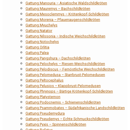
Gattung Manouria – Asiatische Waldschildkröten
Gattung Mauremys – Bachschildkröten
Gattung Mesoclemmys – Krötenkopf-Schildkröten
Gattung Morenia – Pfauenaugenschildkröten
Gattung Myuchelys
Gattung Natator
Gattung Nilssonia – Indische Weichschildkröten
Gattung Notochelys
Gattung Orlitia
Gattung Palea
Gattung Pangshura – Dachschildkröten
Gattung Pelochelys – Riesen-Weichschildkröten
Gattung Pelodiscus – Fernöstliche Weichschildkröten
Gattung Pelomedusa – Starrbrust-Pelomedusen
Gattung Peltocephalus
Gattung Pelusios – Klappbrust-Pelomedusen
Gattung Phrynops – Bärtige Krötenkopf-Schildkröten
Gattung Platysternon
Gattung Podocnemis – Schienenschildkröten
Gattung Psammobates – Südafrikanische Landschildkröten
Gattung Pseudemydura
Gattung Pseudemys – Echte Schmuckschildkröten
Gattung Pyxis – Spinnenschildkröten
Gattung Rafetus