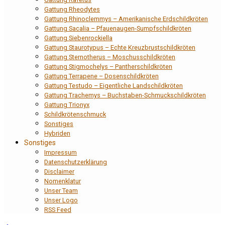
Gattung Rheodytes
Gattung Rhinoclemmys – Amerikanische Erdschildkröten
Gattung Sacalia – Pfauenaugen-Sumpfschildkröten
Gattung Siebenrockiella
Gattung Staurotypus – Echte Kreuzbrustschildkröten
Gattung Sternotherus – Moschusschildkröten
Gattung Stigmochelys – Pantherschildkröten
Gattung Terrapene – Dosenschildkröten
Gattung Testudo – Eigentliche Landschildkröten
Gattung Trachemys – Buchstaben-Schmuckschildkröten
Gattung Trionyx
Schildkrötenschmuck
Sonstiges
Hybriden
Sonstiges
Impressum
Datenschutzerklärung
Disclaimer
Nomenklatur
Unser Team
Unser Logo
RSS Feed