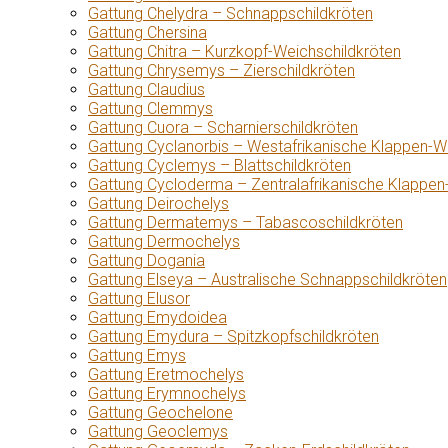
Gattung Chelydra – Schnappschildkröten
Gattung Chersina
Gattung Chitra – Kurzkopf-Weichschildkröten
Gattung Chrysemys – Zierschildkröten
Gattung Claudius
Gattung Clemmys
Gattung Cuora – Scharnierschildkröten
Gattung Cyclanorbis – Westafrikanische Klappen-W
Gattung Cyclemys – Blattschildkröten
Gattung Cycloderma – Zentralafrikanische Klappen
Gattung Deirochelys
Gattung Dermatemys – Tabascoschildkröten
Gattung Dermochelys
Gattung Dogania
Gattung Elseya – Australische Schnappschildkröten
Gattung Elusor
Gattung Emydoidea
Gattung Emydura – Spitzkopfschildkröten
Gattung Emys
Gattung Eretmochelys
Gattung Erymnochelys
Gattung Geochelone
Gattung Geoclemys