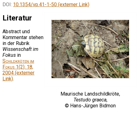
DOI:
10.1354/vp.41-1-50 (externer Link)
Literatur
Abstract und
Kommentar stehen
in der Rubrik
Wissenschaft im
Fokus
in
Schildkröten im
Fokus
1(2): 18,
2004 (externer
Link)
.
Maurische Landschildkröte,
Testudo graeca
,
© Hans-Jürgen Bidmon