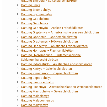
Gattung Emydura – Spitzkopfschildkröten
Gattung Emys
Gattung Eretmochelys
Gattung Erymnochelys
Gattung Geochelone
Gattung Geoclemys
Gattung Geoemyda – Zacken-Erdschildkröten
Gattung Glyptemys – Amerikanische Wasserschildkröten
Gattung Gopherus – Gopherschildkröten
Gattung Graptemys – Höckerschildkröten
Gattung Heosemys – Asiatische Erdschildkröten
Gattung Homopus – Flachschildkröten
Gattung Hydromedusa – Südamerikanische
Schlangenhalsschildkröten
Gattung Indotestudo – Asiatische Landschildkröten
Gattung Kinixys – Gelenkschildkröten
Gattung Kinosternon – Klappschildkröten
Gattung Lepidochelys
Gattung Leucocephalon
Gattung Lissemys – Asiatische Klappen-Weichschildkröten
Gattung Macrochelys – Geierschildkröten
Gattung Malaclemys
Gattung Malacochersus
Gattung Malayemys