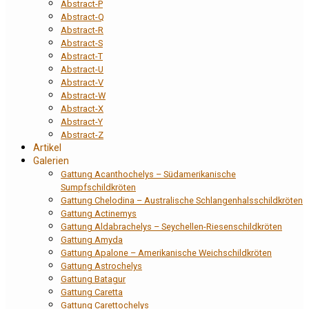
Abstract-P
Abstract-Q
Abstract-R
Abstract-S
Abstract-T
Abstract-U
Abstract-V
Abstract-W
Abstract-X
Abstract-Y
Abstract-Z
Artikel
Galerien
Gattung Acanthochelys – Südamerikanische
Sumpfschildkröten
Gattung Chelodina – Australische Schlangenhalsschildkröten
Gattung Actinemys
Gattung Aldabrachelys – Seychellen-Riesenschildkröten
Gattung Amyda
Gattung Apalone – Amerikanische Weichschildkröten
Gattung Astrochelys
Gattung Batagur
Gattung Caretta
Gattung Carettochelys