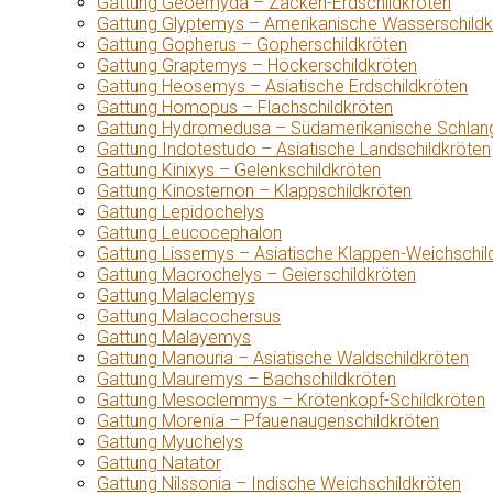
Gattung Geoemyda – Zacken-Erdschildkröten
Gattung Glyptemys – Amerikanische Wasserschildk
Gattung Gopherus – Gopherschildkröten
Gattung Graptemys – Höckerschildkröten
Gattung Heosemys – Asiatische Erdschildkröten
Gattung Homopus – Flachschildkröten
Gattung Hydromedusa – Südamerikanische Schlang
Gattung Indotestudo – Asiatische Landschildkröten
Gattung Kinixys – Gelenkschildkröten
Gattung Kinosternon – Klappschildkröten
Gattung Lepidochelys
Gattung Leucocephalon
Gattung Lissemys – Asiatische Klappen-Weichschil
Gattung Macrochelys – Geierschildkröten
Gattung Malaclemys
Gattung Malacochersus
Gattung Malayemys
Gattung Manouria – Asiatische Waldschildkröten
Gattung Mauremys – Bachschildkröten
Gattung Mesoclemmys – Krötenkopf-Schildkröten
Gattung Morenia – Pfauenaugenschildkröten
Gattung Myuchelys
Gattung Natator
Gattung Nilssonia – Indische Weichschildkröten