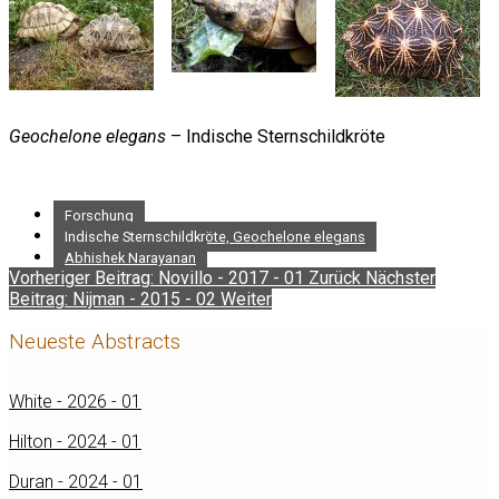
Geochelone elegans
– Indische Sternschildkröte
Forschung
Indische Sternschildkröte, Geochelone elegans
Abhishek Narayanan
Vorheriger Beitrag: Novillo - 2017 - 01
Zurück
Nächster
Beitrag: Nijman - 2015 - 02
Weiter
Neueste Abstracts
White - 2026 - 01
Hilton - 2024 - 01
Duran - 2024 - 01