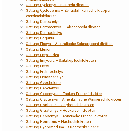
Gattung Cyclemys – Blattschildkröten
Gattung Cycloderma – Zentralafrikanische Klappen-
Weichschildkröten
Gattung Deirochelys
Gattung Dermatemys – Tabascoschildkröten
Gattung Dermochelys
Gattung Dogania
Gattung Elseya – Australische Schnappschildkröten
Gattung Elusor
Gattung Emydoidea
Gattung Emydura – Spitzkopfschildkröten
Gattung Emys
Gattung Eretmochelys
Gattung Erymnochelys
Gattung Geochelone
Gattung Geoclemys
Gattung Geoemyda – Zacken-Erdschildkröten
Gattung Glyptemys – Amerikanische Wasserschildkröten
Gattung Gopherus – Gopherschildkröten
Gattung Graptemys – Höckerschildkröten
Gattung Heosemys – Asiatische Erdschildkröten
Gattung Homopus – Flachschildkröten
Gattung Hydromedusa – Südamerikanische