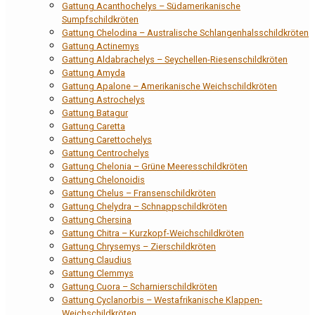
Gattung Acanthochelys – Südamerikanische
Sumpfschildkröten
Gattung Chelodina – Australische Schlangenhalsschildkröten
Gattung Actinemys
Gattung Aldabrachelys – Seychellen-Riesenschildkröten
Gattung Amyda
Gattung Apalone – Amerikanische Weichschildkröten
Gattung Astrochelys
Gattung Batagur
Gattung Caretta
Gattung Carettochelys
Gattung Centrochelys
Gattung Chelonia – Grüne Meeresschildkröten
Gattung Chelonoidis
Gattung Chelus – Fransenschildkröten
Gattung Chelydra – Schnappschildkröten
Gattung Chersina
Gattung Chitra – Kurzkopf-Weichschildkröten
Gattung Chrysemys – Zierschildkröten
Gattung Claudius
Gattung Clemmys
Gattung Cuora – Scharnierschildkröten
Gattung Cyclanorbis – Westafrikanische Klappen-
Weichschildkröten