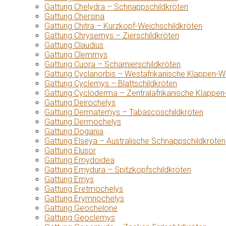
Gattung Chelydra – Schnappschildkröten
Gattung Chersina
Gattung Chitra – Kurzkopf-Weichschildkröten
Gattung Chrysemys – Zierschildkröten
Gattung Claudius
Gattung Clemmys
Gattung Cuora – Scharnierschildkröten
Gattung Cyclanorbis – Westafrikanische Klappen-W
Gattung Cyclemys – Blattschildkröten
Gattung Cycloderma – Zentralafrikanische Klappen
Gattung Deirochelys
Gattung Dermatemys – Tabascoschildkröten
Gattung Dermochelys
Gattung Dogania
Gattung Elseya – Australische Schnappschildkröten
Gattung Elusor
Gattung Emydoidea
Gattung Emydura – Spitzkopfschildkröten
Gattung Emys
Gattung Eretmochelys
Gattung Erymnochelys
Gattung Geochelone
Gattung Geoclemys