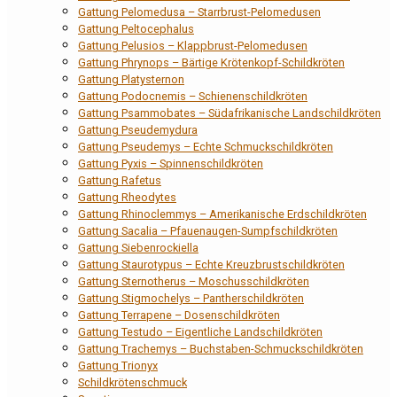
Gattung Pelomedusa – Starrbrust-Pelomedusen
Gattung Peltocephalus
Gattung Pelusios – Klappbrust-Pelomedusen
Gattung Phrynops – Bärtige Krötenkopf-Schildkröten
Gattung Platysternon
Gattung Podocnemis – Schienenschildkröten
Gattung Psammobates – Südafrikanische Landschildkröten
Gattung Pseudemydura
Gattung Pseudemys – Echte Schmuckschildkröten
Gattung Pyxis – Spinnenschildkröten
Gattung Rafetus
Gattung Rheodytes
Gattung Rhinoclemmys – Amerikanische Erdschildkröten
Gattung Sacalia – Pfauenaugen-Sumpfschildkröten
Gattung Siebenrockiella
Gattung Staurotypus – Echte Kreuzbrustschildkröten
Gattung Sternotherus – Moschusschildkröten
Gattung Stigmochelys – Pantherschildkröten
Gattung Terrapene – Dosenschildkröten
Gattung Testudo – Eigentliche Landschildkröten
Gattung Trachemys – Buchstaben-Schmuckschildkröten
Gattung Trionyx
Schildkrötenschmuck