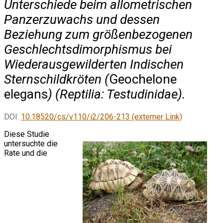
Unterschiede beim allometrischen
Panzerzuwachs und dessen
Beziehung zum größenbezogenen
Geschlechtsdimorphismus bei
Wiederausgewilderten Indischen
Sternschildkröten (
Geochelone
elegans
) (Reptilia: Testudinidae).
DOI:
10.18520/cs/v110/i2/206-213 (externer Link)
Diese Studie
untersuchte die
Rate und die