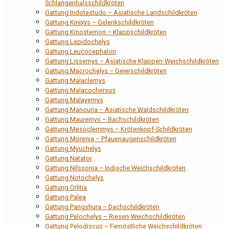
Schlangenhalsschildkröten
Gattung Indotestudo – Asiatische Landschildkröten
Gattung Kinixys – Gelenkschildkröten
Gattung Kinosternon – Klappschildkröten
Gattung Lepidochelys
Gattung Leucocephalon
Gattung Lissemys – Asiatische Klappen-Weichschildkröten
Gattung Macrochelys – Geierschildkröten
Gattung Malaclemys
Gattung Malacochersus
Gattung Malayemys
Gattung Manouria – Asiatische Waldschildkröten
Gattung Mauremys – Bachschildkröten
Gattung Mesoclemmys – Krötenkopf-Schildkröten
Gattung Morenia – Pfauenaugenschildkröten
Gattung Myuchelys
Gattung Natator
Gattung Nilssonia – Indische Weichschildkröten
Gattung Notochelys
Gattung Orlitia
Gattung Palea
Gattung Pangshura – Dachschildkröten
Gattung Pelochelys – Riesen-Weichschildkröten
Gattung Pelodiscus – Fernöstliche Weichschildkröten