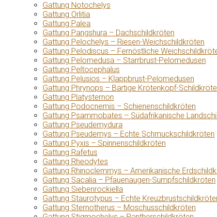
Gattung Notochelys
Gattung Orlitia
Gattung Palea
Gattung Pangshura – Dachschildkröten
Gattung Pelochelys – Riesen-Weichschildkröten
Gattung Pelodiscus – Fernöstliche Weichschildkröt
Gattung Pelomedusa – Starrbrust-Pelomedusen
Gattung Peltocephalus
Gattung Pelusios – Klappbrust-Pelomedusen
Gattung Phrynops – Bärtige Krötenkopf-Schildkröt
Gattung Platysternon
Gattung Podocnemis – Schienenschildkröten
Gattung Psammobates – Südafrikanische Landschi
Gattung Pseudemydura
Gattung Pseudemys – Echte Schmuckschildkröten
Gattung Pyxis – Spinnenschildkröten
Gattung Rafetus
Gattung Rheodytes
Gattung Rhinoclemmys – Amerikanische Erdschildk
Gattung Sacalia – Pfauenaugen-Sumpfschildkröten
Gattung Siebenrockiella
Gattung Staurotypus – Echte Kreuzbrustschildkröte
Gattung Sternotherus – Moschusschildkröten
Gattung Stigmochelys – Pantherschildkröten