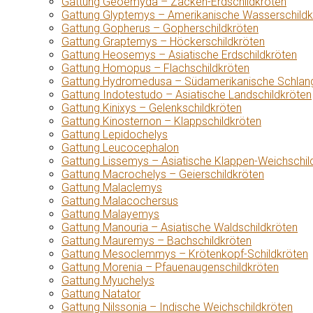
Gattung Geoemyda – Zacken-Erdschildkröten
Gattung Glyptemys – Amerikanische Wasserschildk
Gattung Gopherus – Gopherschildkröten
Gattung Graptemys – Höckerschildkröten
Gattung Heosemys – Asiatische Erdschildkröten
Gattung Homopus – Flachschildkröten
Gattung Hydromedusa – Südamerikanische Schlang
Gattung Indotestudo – Asiatische Landschildkröten
Gattung Kinixys – Gelenkschildkröten
Gattung Kinosternon – Klappschildkröten
Gattung Lepidochelys
Gattung Leucocephalon
Gattung Lissemys – Asiatische Klappen-Weichschil
Gattung Macrochelys – Geierschildkröten
Gattung Malaclemys
Gattung Malacochersus
Gattung Malayemys
Gattung Manouria – Asiatische Waldschildkröten
Gattung Mauremys – Bachschildkröten
Gattung Mesoclemmys – Krötenkopf-Schildkröten
Gattung Morenia – Pfauenaugenschildkröten
Gattung Myuchelys
Gattung Natator
Gattung Nilssonia – Indische Weichschildkröten