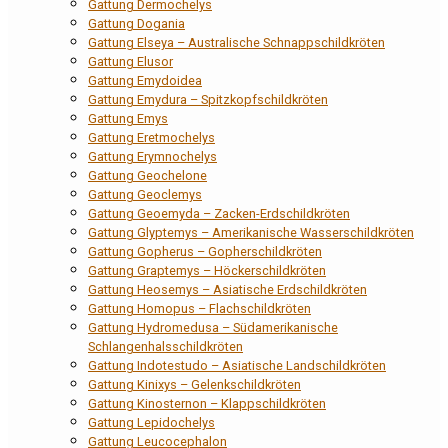
Gattung Dermochelys
Gattung Dogania
Gattung Elseya – Australische Schnappschildkröten
Gattung Elusor
Gattung Emydoidea
Gattung Emydura – Spitzkopfschildkröten
Gattung Emys
Gattung Eretmochelys
Gattung Erymnochelys
Gattung Geochelone
Gattung Geoclemys
Gattung Geoemyda – Zacken-Erdschildkröten
Gattung Glyptemys – Amerikanische Wasserschildkröten
Gattung Gopherus – Gopherschildkröten
Gattung Graptemys – Höckerschildkröten
Gattung Heosemys – Asiatische Erdschildkröten
Gattung Homopus – Flachschildkröten
Gattung Hydromedusa – Südamerikanische
Schlangenhalsschildkröten
Gattung Indotestudo – Asiatische Landschildkröten
Gattung Kinixys – Gelenkschildkröten
Gattung Kinosternon – Klappschildkröten
Gattung Lepidochelys
Gattung Leucocephalon