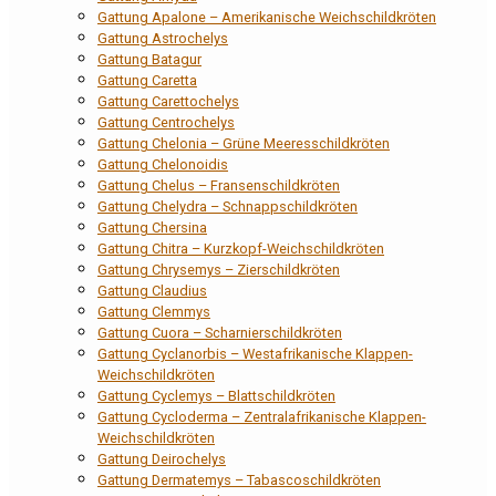
Gattung Apalone – Amerikanische Weichschildkröten
Gattung Astrochelys
Gattung Batagur
Gattung Caretta
Gattung Carettochelys
Gattung Centrochelys
Gattung Chelonia – Grüne Meeresschildkröten
Gattung Chelonoidis
Gattung Chelus – Fransenschildkröten
Gattung Chelydra – Schnappschildkröten
Gattung Chersina
Gattung Chitra – Kurzkopf-Weichschildkröten
Gattung Chrysemys – Zierschildkröten
Gattung Claudius
Gattung Clemmys
Gattung Cuora – Scharnierschildkröten
Gattung Cyclanorbis – Westafrikanische Klappen-
Weichschildkröten
Gattung Cyclemys – Blattschildkröten
Gattung Cycloderma – Zentralafrikanische Klappen-
Weichschildkröten
Gattung Deirochelys
Gattung Dermatemys – Tabascoschildkröten