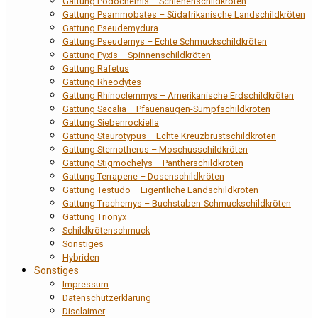
Gattung Podocnemis – Schienenschildkröten
Gattung Psammobates – Südafrikanische Landschildkröten
Gattung Pseudemydura
Gattung Pseudemys – Echte Schmuckschildkröten
Gattung Pyxis – Spinnenschildkröten
Gattung Rafetus
Gattung Rheodytes
Gattung Rhinoclemmys – Amerikanische Erdschildkröten
Gattung Sacalia – Pfauenaugen-Sumpfschildkröten
Gattung Siebenrockiella
Gattung Staurotypus – Echte Kreuzbrustschildkröten
Gattung Sternotherus – Moschusschildkröten
Gattung Stigmochelys – Pantherschildkröten
Gattung Terrapene – Dosenschildkröten
Gattung Testudo – Eigentliche Landschildkröten
Gattung Trachemys – Buchstaben-Schmuckschildkröten
Gattung Trionyx
Schildkrötenschmuck
Sonstiges
Hybriden
Sonstiges
Impressum
Datenschutzerklärung
Disclaimer