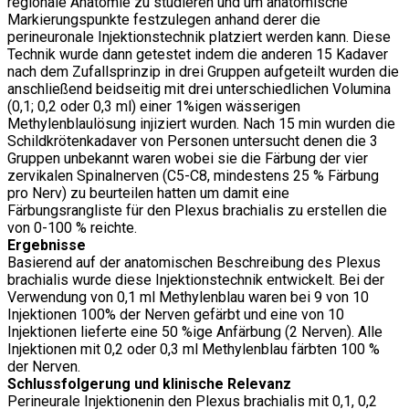
regionale Anatomie zu studieren und um anatomische
Markierungspunkte festzulegen anhand derer die
perineuronale Injektionstechnik platziert werden kann. Diese
Technik wurde dann getestet indem die anderen 15 Kadaver
nach dem Zufallsprinzip in drei Gruppen aufgeteilt wurden die
anschließend beidseitig mit drei unterschiedlichen Volumina
(0,1; 0,2 oder 0,3 ml) einer 1%igen wässerigen
Methylenblaulösung injiziert wurden. Nach 15 min wurden die
Schildkrötenkadaver von Personen untersucht denen die 3
Gruppen unbekannt waren wobei sie die Färbung der vier
zervikalen Spinalnerven (C5-C8, mindestens 25 % Färbung
pro Nerv) zu beurteilen hatten um damit eine
Färbungsrangliste für den Plexus brachialis zu erstellen die
von 0-100 % reichte.
Ergebnisse
Basierend auf der anatomischen Beschreibung des Plexus
brachialis wurde diese Injektionstechnik entwickelt. Bei der
Verwendung von 0,1 ml Methylenblau waren bei 9 von 10
Injektionen 100% der Nerven gefärbt und eine von 10
Injektionen lieferte eine 50 %ige Anfärbung (2 Nerven). Alle
Injektionen mit 0,2 oder 0,3 ml Methylenblau färbten 100 %
der Nerven.
Schlussfolgerung und klinische Relevanz
Perineurale Injektionenin den Plexus brachialis mit 0,1, 0,2