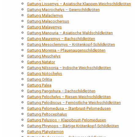
Gattung Lissemys – Asiatische Klappen-Weichschildkröten
Gattung Macrochelys – Geierschildkröten
Gattung Malaclemys
Gattung Malacochersus
Gattung Malayemys
Gattung Manouria – Asiatische Waldschildkröten
Gattung Mauremys – Bachschildkröten
Gattung Mesoclemmys – Krötenkopf-Schildkröten
Gattung Morenia – Pfauenaugenschildkröten
Gattung Myuchelys
Gattung Natator
Gattung Nilssonia – Indische Weichschildkröten
Gattung Notochelys
Gattung Orlitia
Gattung Palea
Gattung Pangshura – Dachschildkröten
Gattung Pelochelys – Riesen-Weichschildkröten
Gattung Pelodiscus – Fernöstliche Weichschildkröten
Gattung Pelomedusa – Starrbrust-Pelomedusen
Gattung Peltocephalus
Gattung Pelusios – Klappbrust-Pelomedusen
Gattung Phrynops – Bärtige Krötenkopf-Schildkröten
Gattung Platysternon