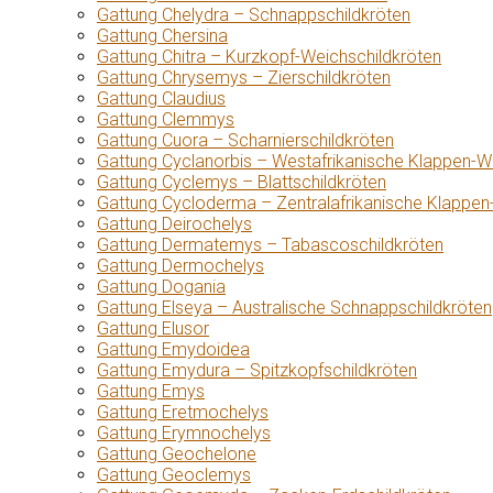
Gattung Chelydra – Schnappschildkröten
Gattung Chersina
Gattung Chitra – Kurzkopf-Weichschildkröten
Gattung Chrysemys – Zierschildkröten
Gattung Claudius
Gattung Clemmys
Gattung Cuora – Scharnierschildkröten
Gattung Cyclanorbis – Westafrikanische Klappen-W
Gattung Cyclemys – Blattschildkröten
Gattung Cycloderma – Zentralafrikanische Klappen
Gattung Deirochelys
Gattung Dermatemys – Tabascoschildkröten
Gattung Dermochelys
Gattung Dogania
Gattung Elseya – Australische Schnappschildkröten
Gattung Elusor
Gattung Emydoidea
Gattung Emydura – Spitzkopfschildkröten
Gattung Emys
Gattung Eretmochelys
Gattung Erymnochelys
Gattung Geochelone
Gattung Geoclemys