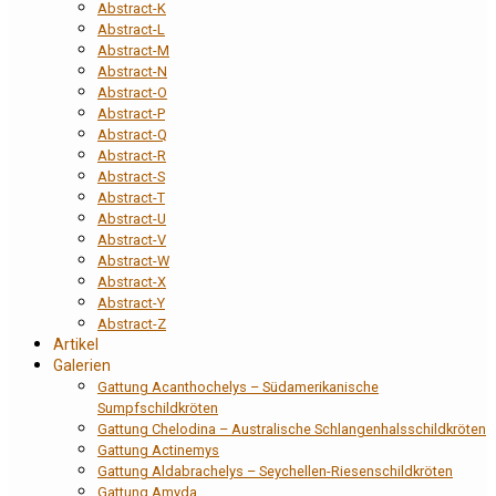
Abstract-K
Abstract-L
Abstract-M
Abstract-N
Abstract-O
Abstract-P
Abstract-Q
Abstract-R
Abstract-S
Abstract-T
Abstract-U
Abstract-V
Abstract-W
Abstract-X
Abstract-Y
Abstract-Z
Artikel
Galerien
Gattung Acanthochelys – Südamerikanische
Sumpfschildkröten
Gattung Chelodina – Australische Schlangenhalsschildkröten
Gattung Actinemys
Gattung Aldabrachelys – Seychellen-Riesenschildkröten
Gattung Amyda