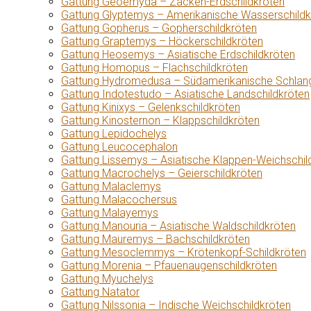
Gattung Geoemyda – Zacken-Erdschildkröten
Gattung Glyptemys – Amerikanische Wasserschildk
Gattung Gopherus – Gopherschildkröten
Gattung Graptemys – Höckerschildkröten
Gattung Heosemys – Asiatische Erdschildkröten
Gattung Homopus – Flachschildkröten
Gattung Hydromedusa – Südamerikanische Schlang
Gattung Indotestudo – Asiatische Landschildkröten
Gattung Kinixys – Gelenkschildkröten
Gattung Kinosternon – Klappschildkröten
Gattung Lepidochelys
Gattung Leucocephalon
Gattung Lissemys – Asiatische Klappen-Weichschil
Gattung Macrochelys – Geierschildkröten
Gattung Malaclemys
Gattung Malacochersus
Gattung Malayemys
Gattung Manouria – Asiatische Waldschildkröten
Gattung Mauremys – Bachschildkröten
Gattung Mesoclemmys – Krötenkopf-Schildkröten
Gattung Morenia – Pfauenaugenschildkröten
Gattung Myuchelys
Gattung Natator
Gattung Nilssonia – Indische Weichschildkröten