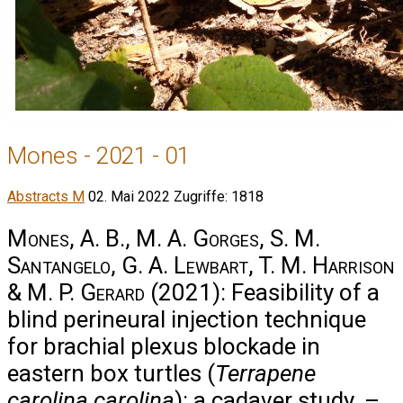
Mones - 2021 - 01
Abstracts M
02. Mai 2022
Zugriffe: 1818
Mones, A. B., M. A. Gorges, S. M.
Santangelo, G. A. Lewbart, T. M. Harrison
& M. P. Gerard
(2021): Feasibility of a
blind perineural injection technique
for brachial plexus blockade in
eastern box turtles (
Terrapene
carolina carolina
): a cadaver study. –