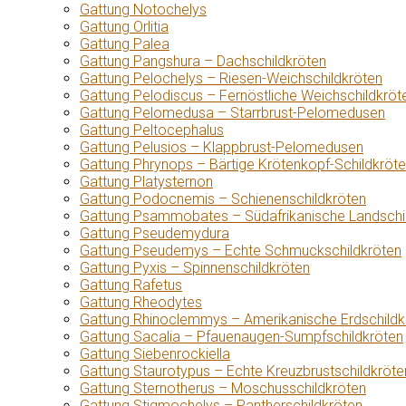
Gattung Notochelys
Gattung Orlitia
Gattung Palea
Gattung Pangshura – Dachschildkröten
Gattung Pelochelys – Riesen-Weichschildkröten
Gattung Pelodiscus – Fernöstliche Weichschildkröt
Gattung Pelomedusa – Starrbrust-Pelomedusen
Gattung Peltocephalus
Gattung Pelusios – Klappbrust-Pelomedusen
Gattung Phrynops – Bärtige Krötenkopf-Schildkröt
Gattung Platysternon
Gattung Podocnemis – Schienenschildkröten
Gattung Psammobates – Südafrikanische Landschi
Gattung Pseudemydura
Gattung Pseudemys – Echte Schmuckschildkröten
Gattung Pyxis – Spinnenschildkröten
Gattung Rafetus
Gattung Rheodytes
Gattung Rhinoclemmys – Amerikanische Erdschildk
Gattung Sacalia – Pfauenaugen-Sumpfschildkröten
Gattung Siebenrockiella
Gattung Staurotypus – Echte Kreuzbrustschildkröte
Gattung Sternotherus – Moschusschildkröten
Gattung Stigmochelys – Pantherschildkröten