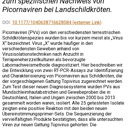
zum spezifischen Nachweis von
Picornaviren bei Landschildkröten.
DOI:
10.1177/1040638716628584 (externer Link)
Picornaviren (PVs) von den verschiedensten terrestrischen
Schildkrötenspezies wurden bis vor kurzem meist als „Virus
X“ bezeichnet. Virus „X“ wurde häufiger in den
verschiedensten Geweben anhand von
Virusisolationstechniken nach Anzucht in
Terrapeneherzzellkulturen als bevorzugte
Labornachweismethode diagnostiziert. Hier beschreiben wir
die Entwicklung von zwei RT-PCR-Assays zur Identifizierung
und Charakterisierung von Picornaviren aus Schildkröten, die
der vorgeschlagenen Gattung Topivirus zugerechnet werden.
Zum Test dieser neuen Diagnosesysteme wurden PVs aus
Mundschleimhautabstrichen und Gewebeproben die in
Deutschland, Italien und Ungarn zwischen 2000 bis 2013
gesammelt worden waren, isoliert. Alle 25 getesteten Isolate
zeigten eine positive Reaktion mit den beiden neuen
Übereinstimmungsprimer-Sets. Die Sequenzierung der
vervielfältigten Produkte bestätigten, dass alle untersuchten
Viren zur neuen Gattung Topivirus gehörten. Die