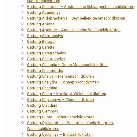
Sumpfschildkröten
Gattung Chelodina – Australische Schlangenhalsschildkröten
Gattung Actinemys
Gattung Aldabrachelys – Seychellen-Riesenschildkröten
Gattung Amyda
Gattung Apalone – Amerikanische Weichschildkröten
Gattung Astrochelys
Gattung Batagur
Gattung Caretta
Gattung Carettochelys
Gattung Centrochelys
Gattung Chelonia – Grüne Meeresschildkröten
Gattung Chelonoidis
Gattung Chelus – Fransenschildkröten
Gattung Chelydra – Schnappschildkröten
Gattung Chersina
Gattung Chitra – Kurzkopf-Weichschildkröten
Gattung Chrysemys – Zierschildkröten
Gattung Claudius
Gattung Clemmys
Gattung Cuora – Scharnierschildkröten
Gattung Cyclanorbis – Westafrikanische Klappen-
Weichschildkröten
Gattung Cyclemys – Blattschildkröten