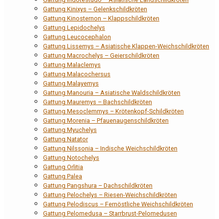
Gattung Kinixys – Gelenkschildkröten
Gattung Kinosternon – Klappschildkröten
Gattung Lepidochelys
Gattung Leucocephalon
Gattung Lissemys – Asiatische Klappen-Weichschildkröten
Gattung Macrochelys – Geierschildkröten
Gattung Malaclemys
Gattung Malacochersus
Gattung Malayemys
Gattung Manouria – Asiatische Waldschildkröten
Gattung Mauremys – Bachschildkröten
Gattung Mesoclemmys – Krötenkopf-Schildkröten
Gattung Morenia – Pfauenaugenschildkröten
Gattung Myuchelys
Gattung Natator
Gattung Nilssonia – Indische Weichschildkröten
Gattung Notochelys
Gattung Orlitia
Gattung Palea
Gattung Pangshura – Dachschildkröten
Gattung Pelochelys – Riesen-Weichschildkröten
Gattung Pelodiscus – Fernöstliche Weichschildkröten
Gattung Pelomedusa – Starrbrust-Pelomedusen