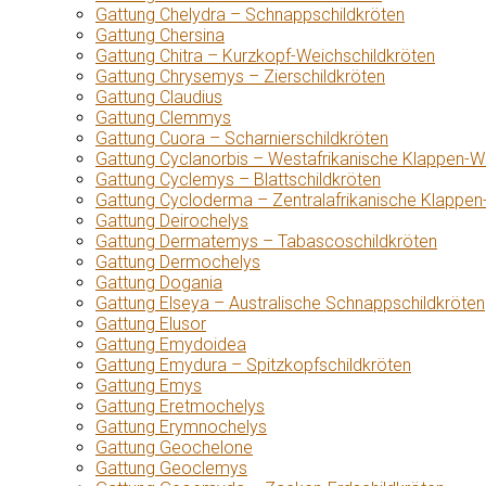
Gattung Chelydra – Schnappschildkröten
Gattung Chersina
Gattung Chitra – Kurzkopf-Weichschildkröten
Gattung Chrysemys – Zierschildkröten
Gattung Claudius
Gattung Clemmys
Gattung Cuora – Scharnierschildkröten
Gattung Cyclanorbis – Westafrikanische Klappen-W
Gattung Cyclemys – Blattschildkröten
Gattung Cycloderma – Zentralafrikanische Klappen
Gattung Deirochelys
Gattung Dermatemys – Tabascoschildkröten
Gattung Dermochelys
Gattung Dogania
Gattung Elseya – Australische Schnappschildkröten
Gattung Elusor
Gattung Emydoidea
Gattung Emydura – Spitzkopfschildkröten
Gattung Emys
Gattung Eretmochelys
Gattung Erymnochelys
Gattung Geochelone
Gattung Geoclemys