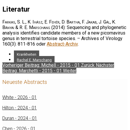
Literatur
Farkas, S. L., K. Ihász, E. Fehér, D. Bartha, F. Jakab, J. Gál, K.
Bányai & R. E. Marschang
(2014): Sequencing and phylogenetic
analysis identifies candidate members of a new picornavirus
genus in terrestrial tortoise species. – Archives of Virology
160(3): 811-816 oder
Abstract-Archiv
.
Krankheiten
Rachel E. Marschang
Vorheriger Beitrag: Michell - 2015 - 01
Zurück
Nächster
Beitrag: Marchetti - 2015 - 01
Weiter
Neueste Abstracts
White - 2026 - 01
Hilton - 2024 - 01
Duran - 2024 - 01
Chen - 2026 - 01