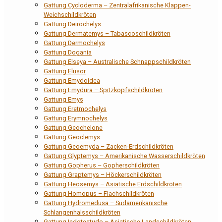
Gattung Cycloderma – Zentralafrikanische Klappen-
Weichschildkröten
Gattung Deirochelys
Gattung Dermatemys – Tabascoschildkröten
Gattung Dermochelys
Gattung Dogania
Gattung Elseya – Australische Schnappschildkröten
Gattung Elusor
Gattung Emydoidea
Gattung Emydura – Spitzkopfschildkröten
Gattung Emys
Gattung Eretmochelys
Gattung Erymnochelys
Gattung Geochelone
Gattung Geoclemys
Gattung Geoemyda – Zacken-Erdschildkröten
Gattung Glyptemys – Amerikanische Wasserschildkröten
Gattung Gopherus – Gopherschildkröten
Gattung Graptemys – Höckerschildkröten
Gattung Heosemys – Asiatische Erdschildkröten
Gattung Homopus – Flachschildkröten
Gattung Hydromedusa – Südamerikanische
Schlangenhalsschildkröten
Gattung Indotestudo – Asiatische Landschildkröten