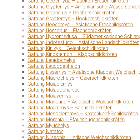
Gattung Geoemyda – Zacken-Erdschildkröten
Gattung Glyptemys – Amerikanische Wasserschildk
Gattung Gopherus – Gopherschildkröten
Gattung Graptemys – Höckerschildkröten
Gattung Heosemys – Asiatische Erdschildkröten
Gattung Homopus – Flachschildkröten
Gattung Hydromedusa – Südamerikanische Schlang
Gattung Indotestudo – Asiatische Landschildkröten
Gattung Kinixys – Gelenkschildkröten
Gattung Kinosternon – Klappschildkröten
Gattung Lepidochelys
Gattung Leucocephalon
Gattung Lissemys – Asiatische Klappen-Weichschil
Gattung Macrochelys – Geierschildkröten
Gattung Malaclemys
Gattung Malacochersus
Gattung Malayemys
Gattung Manouria – Asiatische Waldschildkröten
Gattung Mauremys – Bachschildkröten
Gattung Mesoclemmys – Krötenkopf-Schildkröten
Gattung Morenia – Pfauenaugenschildkröten
Gattung Myuchelys
Gattung Natator
Gattung Nilssonia – Indische Weichschildkröten