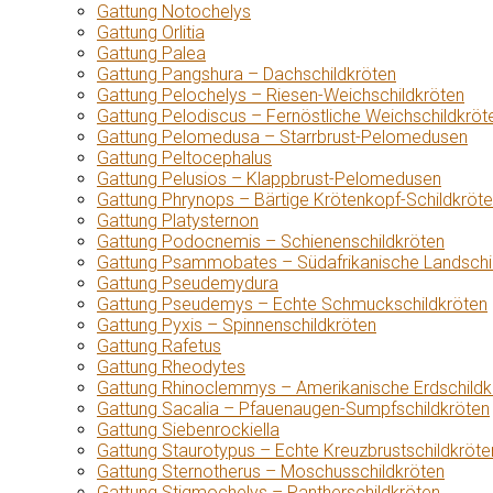
Gattung Notochelys
Gattung Orlitia
Gattung Palea
Gattung Pangshura – Dachschildkröten
Gattung Pelochelys – Riesen-Weichschildkröten
Gattung Pelodiscus – Fernöstliche Weichschildkröt
Gattung Pelomedusa – Starrbrust-Pelomedusen
Gattung Peltocephalus
Gattung Pelusios – Klappbrust-Pelomedusen
Gattung Phrynops – Bärtige Krötenkopf-Schildkröt
Gattung Platysternon
Gattung Podocnemis – Schienenschildkröten
Gattung Psammobates – Südafrikanische Landschi
Gattung Pseudemydura
Gattung Pseudemys – Echte Schmuckschildkröten
Gattung Pyxis – Spinnenschildkröten
Gattung Rafetus
Gattung Rheodytes
Gattung Rhinoclemmys – Amerikanische Erdschildk
Gattung Sacalia – Pfauenaugen-Sumpfschildkröten
Gattung Siebenrockiella
Gattung Staurotypus – Echte Kreuzbrustschildkröte
Gattung Sternotherus – Moschusschildkröten
Gattung Stigmochelys – Pantherschildkröten