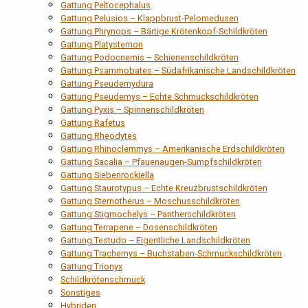
Gattung Peltocephalus
Gattung Pelusios – Klappbrust-Pelomedusen
Gattung Phrynops – Bärtige Krötenkopf-Schildkröten
Gattung Platysternon
Gattung Podocnemis – Schienenschildkröten
Gattung Psammobates – Südafrikanische Landschildkröten
Gattung Pseudemydura
Gattung Pseudemys – Echte Schmuckschildkröten
Gattung Pyxis – Spinnenschildkröten
Gattung Rafetus
Gattung Rheodytes
Gattung Rhinoclemmys – Amerikanische Erdschildkröten
Gattung Sacalia – Pfauenaugen-Sumpfschildkröten
Gattung Siebenrockiella
Gattung Staurotypus – Echte Kreuzbrustschildkröten
Gattung Sternotherus – Moschusschildkröten
Gattung Stigmochelys – Pantherschildkröten
Gattung Terrapene – Dosenschildkröten
Gattung Testudo – Eigentliche Landschildkröten
Gattung Trachemys – Buchstaben-Schmuckschildkröten
Gattung Trionyx
Schildkrötenschmuck
Sonstiges
Hybriden