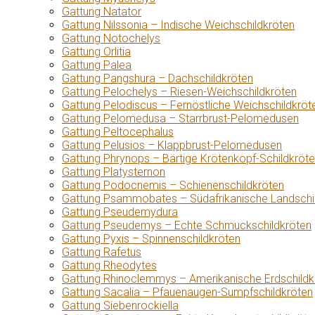
Gattung Natator
Gattung Nilssonia – Indische Weichschildkröten
Gattung Notochelys
Gattung Orlitia
Gattung Palea
Gattung Pangshura – Dachschildkröten
Gattung Pelochelys – Riesen-Weichschildkröten
Gattung Pelodiscus – Fernöstliche Weichschildkröt
Gattung Pelomedusa – Starrbrust-Pelomedusen
Gattung Peltocephalus
Gattung Pelusios – Klappbrust-Pelomedusen
Gattung Phrynops – Bärtige Krötenkopf-Schildkröt
Gattung Platysternon
Gattung Podocnemis – Schienenschildkröten
Gattung Psammobates – Südafrikanische Landschi
Gattung Pseudemydura
Gattung Pseudemys – Echte Schmuckschildkröten
Gattung Pyxis – Spinnenschildkröten
Gattung Rafetus
Gattung Rheodytes
Gattung Rhinoclemmys – Amerikanische Erdschildk
Gattung Sacalia – Pfauenaugen-Sumpfschildkröten
Gattung Siebenrockiella