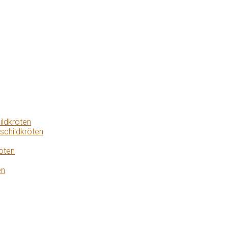
ildkröten
schildkröten
öten
en