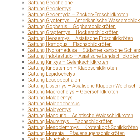
Gattung Geochelone
Gattung Geoclemys
Gattung Geoemyda – Zacken-Erdschildkröten
Gattung Glyptemys – Amerikanische Wasserschildk
Gattung Gopherus – Gopherschildkröten
Gattung Graptemys – Höckerschildkröten
Gattung Heosemys – Asiatische Erdschildkröten
Gattung Homopus – Flachschildkröten
Gattung Hydromedusa – Südamerikanische Schlang
Gattung Indotestudo – Asiatische Landschildkröten
Gattung Kinixys – Gelenkschildkröten
Gattung Kinosternon – Klappschildkröten
Gattung Lepidochelys
Gattung Leucocephalon
Gattung Lissemys – Asiatische Klappen-Weichschil
Gattung Macrochelys – Geierschildkröten
Gattung Malaclemys
Gattung Malacochersus
Gattung Malayemys
Gattung Manouria – Asiatische Waldschildkröten
Gattung Mauremys – Bachschildkröten
Gattung Mesoclemmys – Krötenkopf-Schildkröten
Gattung Morenia – Pfauenaugenschildkröten
Gattung Myuchelys