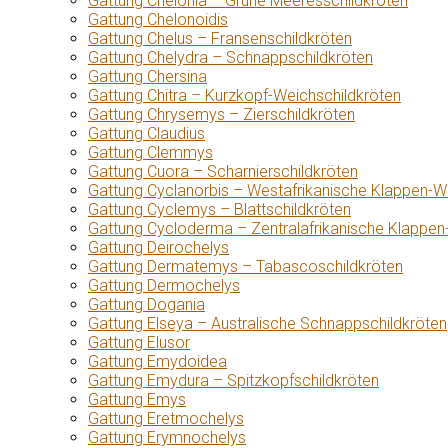
Gattung Chelonia – Grüne Meeresschildkröten
Gattung Chelonoidis
Gattung Chelus – Fransenschildkröten
Gattung Chelydra – Schnappschildkröten
Gattung Chersina
Gattung Chitra – Kurzkopf-Weichschildkröten
Gattung Chrysemys – Zierschildkröten
Gattung Claudius
Gattung Clemmys
Gattung Cuora – Scharnierschildkröten
Gattung Cyclanorbis – Westafrikanische Klappen-W
Gattung Cyclemys – Blattschildkröten
Gattung Cycloderma – Zentralafrikanische Klappen
Gattung Deirochelys
Gattung Dermatemys – Tabascoschildkröten
Gattung Dermochelys
Gattung Dogania
Gattung Elseya – Australische Schnappschildkröten
Gattung Elusor
Gattung Emydoidea
Gattung Emydura – Spitzkopfschildkröten
Gattung Emys
Gattung Eretmochelys
Gattung Erymnochelys