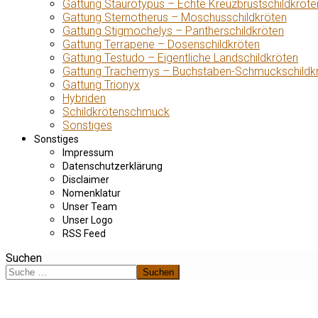
Gattung Staurotypus – Echte Kreuzbrustschildkröte
Gattung Sternotherus – Moschusschildkröten
Gattung Stigmochelys – Pantherschildkröten
Gattung Terrapene – Dosenschildkröten
Gattung Testudo – Eigentliche Landschildkröten
Gattung Trachemys – Buchstaben-Schmuckschildk
Gattung Trionyx
Hybriden
Schildkrötenschmuck
Sonstiges
Sonstiges
Impressum
Datenschutzerklärung
Disclaimer
Nomenklatur
Unser Team
Unser Logo
RSS Feed
Suchen
Suchen