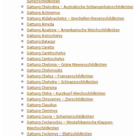
Sumpfschildkröten
Gattung Chelodina – Australische Schlangenhalsschildkröten
Gattung Actinemys
Gattung Aldabrachelys – Seychellen-Riesenschildkröten
Gattung Amyda
Gattung Apalone – Amerikanische Weichschildkröten
Gattung Astrochelys
Gattung Batagur
Gattung Caretta
Gattung Carettochelys
Gattung Centrochelys
Gattung Chelonia – Grüne Meeresschildkröten
Gattung Chelonoidis
Gattung Chelus – Fransenschildkröten
Gattung Chelydra – Schnappschildkröten
Gattung Chersina
Gattung Chitra – Kurzkopf-Weichschildkröten
Gattung Chrysemys – Zierschildkröten
Gattung Claudius
Gattung Clemmys
Gattung Cuora – Scharnierschildkröten
Gattung Cyclanorbis – Westafrikanische Klappen-
Weichschildkröten
Gattung Cyclemys – Blattschildkröten