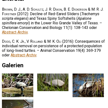
Brown, D. J., A. D. Schultz, J. R. Dixon, B. E. Dickerson & M. R. J.
Forstner
(2012): Decline of Red-Eared Sliders (
Trachemys
scripta elegans
) and Texas Spiny Softshells (
Apalone
spinifera emoryi
) in the Lower Rio Grande Valley of Texas. –
Chelonian Conservation and Biology 11(1): 138-143 oder
Abstract-Archiv
.
Dodd, C. K. Jr., V. Rolland & M. K. Oli
(2016): Consequences of
individual removal on persistence of a protected population
of long-lived turtles. – Animal Conservation 19(4): 369-379
oder
Abstract-Archiv
.
Galerien