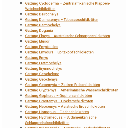
Gattung Cycloderma – Zentralafrikanische Klappen-
Weichschildkröten
Gattung Deirochelys
Gattung Dermatemys – Tabascoschildkröten
Gattung Dermochelys
Gattung Dogania
Gattung Elseya – Australische Schnappschildkröten
Gattung Elusor
Gattung Emydoidea
Gattung Emydura – Spitzkopfschildkröten
Gattung Emys
Gattung Eretmochelys
Gattung Erymnochelys
Gattung Geochelone
Gattung Geoclemys
Gattung Geoemyda – Zacken-Erdschildkröten
Gattung Glyptemys – Amerikanische Wasserschildkröten
Gattung Gopherus – Gopherschildkröten
Gattung Graptemys – Höckerschildkröten
Gattung Heosemys – Asiatische Erdschildkröten
Gattung Homopus – Flachschildkröten
Gattung Hydromedusa – Südamerikanische
Schlangenhalsschildkröten