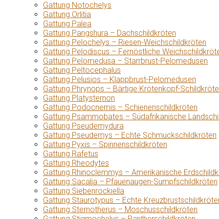
Gattung Notochelys
Gattung Orlitia
Gattung Palea
Gattung Pangshura – Dachschildkröten
Gattung Pelochelys – Riesen-Weichschildkröten
Gattung Pelodiscus – Fernöstliche Weichschildkröt
Gattung Pelomedusa – Starrbrust-Pelomedusen
Gattung Peltocephalus
Gattung Pelusios – Klappbrust-Pelomedusen
Gattung Phrynops – Bärtige Krötenkopf-Schildkröt
Gattung Platysternon
Gattung Podocnemis – Schienenschildkröten
Gattung Psammobates – Südafrikanische Landschi
Gattung Pseudemydura
Gattung Pseudemys – Echte Schmuckschildkröten
Gattung Pyxis – Spinnenschildkröten
Gattung Rafetus
Gattung Rheodytes
Gattung Rhinoclemmys – Amerikanische Erdschildk
Gattung Sacalia – Pfauenaugen-Sumpfschildkröten
Gattung Siebenrockiella
Gattung Staurotypus – Echte Kreuzbrustschildkröte
Gattung Sternotherus – Moschusschildkröten
Gattung Stigmochelys – Pantherschildkröten