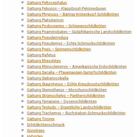
Gattung Peltocephalus
Gattung Pelusios – Klappbrust-Pelomedusen
Gattung Phrynops – Bärtige Krötenkopf-Schildkröten
Gattung Platysternon
Gattung Podocnemis – Schienenschildkröten
Gattung Psammobates – Südafrikanische Landschildkröten
Gattung Pseudemydura
Gattung Pseudemys – Echte Schmuckschildkröten
Gattung Pyxis – Spinnenschildkröten
Gattung Rafetus
Gattung Rheodytes
Gattung Rhinoclemmys – Amerikanische Erdschildkröten
Gattung Sacalia – Pfauenaugen-Sumpfschildkröten
Gattung Siebenrockiella
Gattung Staurotypus – Echte Kreuzbrustschildkröten
Gattung Sternotherus – Moschusschildkröten
Gattung Stigmochelys – Pantherschildkröten
Gattung Terrapene – Dosenschildkröten
Gattung Testudo – Eigentliche Landschildkröten
Gattung Trachemys – Buchstaben-Schmuckschildkröten
Gattung Trionyx
Schildkrötenschmuck
Sonstiges
Hybriden