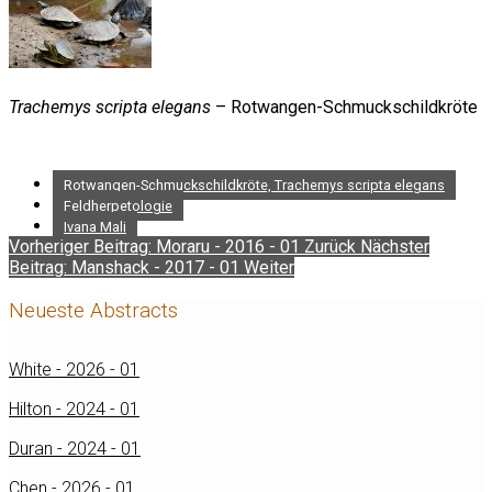
Trachemys scripta elegans
– Rotwangen-Schmuckschildkröte
Rotwangen-Schmuckschildkröte, Trachemys scripta elegans
Feldherpetologie
Ivana Mali
Vorheriger Beitrag: Moraru - 2016 - 01
Zurück
Nächster
Beitrag: Manshack - 2017 - 01
Weiter
Neueste Abstracts
White - 2026 - 01
Hilton - 2024 - 01
Duran - 2024 - 01
Chen - 2026 - 01