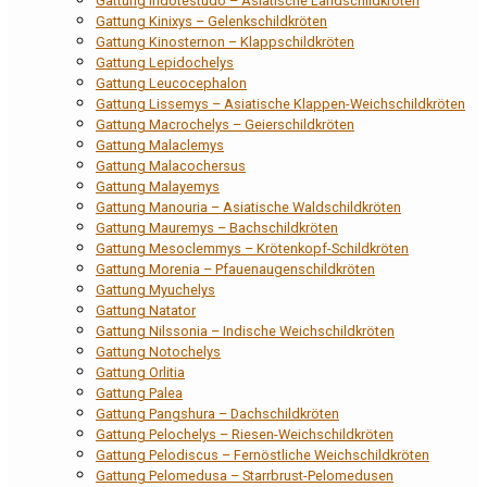
Gattung Indotestudo – Asiatische Landschildkröten
Gattung Kinixys – Gelenkschildkröten
Gattung Kinosternon – Klappschildkröten
Gattung Lepidochelys
Gattung Leucocephalon
Gattung Lissemys – Asiatische Klappen-Weichschildkröten
Gattung Macrochelys – Geierschildkröten
Gattung Malaclemys
Gattung Malacochersus
Gattung Malayemys
Gattung Manouria – Asiatische Waldschildkröten
Gattung Mauremys – Bachschildkröten
Gattung Mesoclemmys – Krötenkopf-Schildkröten
Gattung Morenia – Pfauenaugenschildkröten
Gattung Myuchelys
Gattung Natator
Gattung Nilssonia – Indische Weichschildkröten
Gattung Notochelys
Gattung Orlitia
Gattung Palea
Gattung Pangshura – Dachschildkröten
Gattung Pelochelys – Riesen-Weichschildkröten
Gattung Pelodiscus – Fernöstliche Weichschildkröten
Gattung Pelomedusa – Starrbrust-Pelomedusen