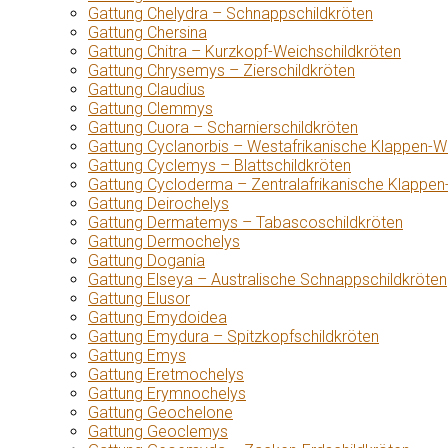
Gattung Chelydra – Schnappschildkröten
Gattung Chersina
Gattung Chitra – Kurzkopf-Weichschildkröten
Gattung Chrysemys – Zierschildkröten
Gattung Claudius
Gattung Clemmys
Gattung Cuora – Scharnierschildkröten
Gattung Cyclanorbis – Westafrikanische Klappen-W
Gattung Cyclemys – Blattschildkröten
Gattung Cycloderma – Zentralafrikanische Klappen
Gattung Deirochelys
Gattung Dermatemys – Tabascoschildkröten
Gattung Dermochelys
Gattung Dogania
Gattung Elseya – Australische Schnappschildkröten
Gattung Elusor
Gattung Emydoidea
Gattung Emydura – Spitzkopfschildkröten
Gattung Emys
Gattung Eretmochelys
Gattung Erymnochelys
Gattung Geochelone
Gattung Geoclemys