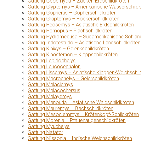
Gattung Geoemyda – Zacken-Erdschildkröten
Gattung Glyptemys – Amerikanische Wasserschildk
Gattung Gopherus – Gopherschildkröten
Gattung Graptemys – Höckerschildkröten
Gattung Heosemys – Asiatische Erdschildkröten
Gattung Homopus – Flachschildkröten
Gattung Hydromedusa – Südamerikanische Schlang
Gattung Indotestudo – Asiatische Landschildkröten
Gattung Kinixys – Gelenkschildkröten
Gattung Kinosternon – Klappschildkröten
Gattung Lepidochelys
Gattung Leucocephalon
Gattung Lissemys – Asiatische Klappen-Weichschil
Gattung Macrochelys – Geierschildkröten
Gattung Malaclemys
Gattung Malacochersus
Gattung Malayemys
Gattung Manouria – Asiatische Waldschildkröten
Gattung Mauremys – Bachschildkröten
Gattung Mesoclemmys – Krötenkopf-Schildkröten
Gattung Morenia – Pfauenaugenschildkröten
Gattung Myuchelys
Gattung Natator
Gattung Nilssonia – Indische Weichschildkröten