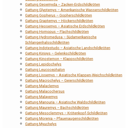
Gattung Geoemyda – Zacken-Erdschildkröten
Gattung Glyptemys – Amerikanische Wasserschildkröten
Gattung Gopherus – Gopherschildkröten
Gattung Graptemys – Höckerschildkröten
Gattung Heosemys – Asiatische Erdschildkröten
Gattung Homopus – Flachschildkröten
Gattung Hydromedusa – Südamerikanische
Schlangenhalsschildkröten
Gattung Indotestudo – Asiatische Landschildkröten
Gattung Kinixys – Gelenkschildkröten
Gattung Kinosternon – Klappschildkröten
Gattung Lepidochelys
Gattung Leucocephalon
Gattung Lissemys – Asiatische Klappen-Weichschildkröten
Gattung Macrochelys – Geierschildkröten
Gattung Malaclemys
Gattung Malacochersus
Gattung Malayemys
Gattung Manouria – Asiatische Waldschildkröten
Gattung Mauremys – Bachschildkröten
Gattung Mesoclemmys – Krötenkopf-Schildkröten
Gattung Morenia – Pfauenaugenschildkröten
Gattung Myuchelys