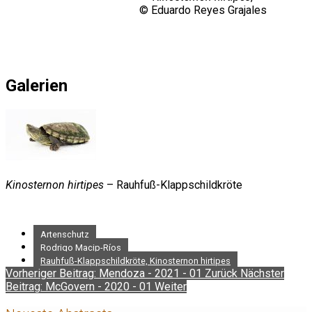
© Eduardo Reyes Grajales
Galerien
Kinosternon hirtipes
– Rauhfuß-Klappschildkröte
Artenschutz
Rodrigo Macip-Ríos
Rauhfuß-Klappschildkröte, Kinosternon hirtipes
Vorheriger Beitrag: Mendoza - 2021 - 01
Zurück
Nächster
Beitrag: McGovern - 2020 - 01
Weiter