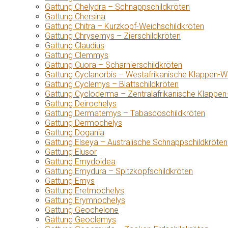
Gattung Chelydra – Schnappschildkröten
Gattung Chersina
Gattung Chitra – Kurzkopf-Weichschildkröten
Gattung Chrysemys – Zierschildkröten
Gattung Claudius
Gattung Clemmys
Gattung Cuora – Scharnierschildkröten
Gattung Cyclanorbis – Westafrikanische Klappen-W
Gattung Cyclemys – Blattschildkröten
Gattung Cycloderma – Zentralafrikanische Klappen
Gattung Deirochelys
Gattung Dermatemys – Tabascoschildkröten
Gattung Dermochelys
Gattung Dogania
Gattung Elseya – Australische Schnappschildkröten
Gattung Elusor
Gattung Emydoidea
Gattung Emydura – Spitzkopfschildkröten
Gattung Emys
Gattung Eretmochelys
Gattung Erymnochelys
Gattung Geochelone
Gattung Geoclemys