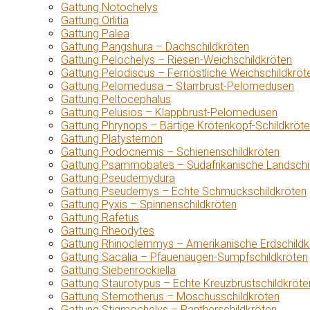
Gattung Notochelys
Gattung Orlitia
Gattung Palea
Gattung Pangshura – Dachschildkröten
Gattung Pelochelys – Riesen-Weichschildkröten
Gattung Pelodiscus – Fernöstliche Weichschildkröt
Gattung Pelomedusa – Starrbrust-Pelomedusen
Gattung Peltocephalus
Gattung Pelusios – Klappbrust-Pelomedusen
Gattung Phrynops – Bärtige Krötenkopf-Schildkröt
Gattung Platysternon
Gattung Podocnemis – Schienenschildkröten
Gattung Psammobates – Südafrikanische Landschi
Gattung Pseudemydura
Gattung Pseudemys – Echte Schmuckschildkröten
Gattung Pyxis – Spinnenschildkröten
Gattung Rafetus
Gattung Rheodytes
Gattung Rhinoclemmys – Amerikanische Erdschildk
Gattung Sacalia – Pfauenaugen-Sumpfschildkröten
Gattung Siebenrockiella
Gattung Staurotypus – Echte Kreuzbrustschildkröte
Gattung Sternotherus – Moschusschildkröten
Gattung Stigmochelys – Pantherschildkröten