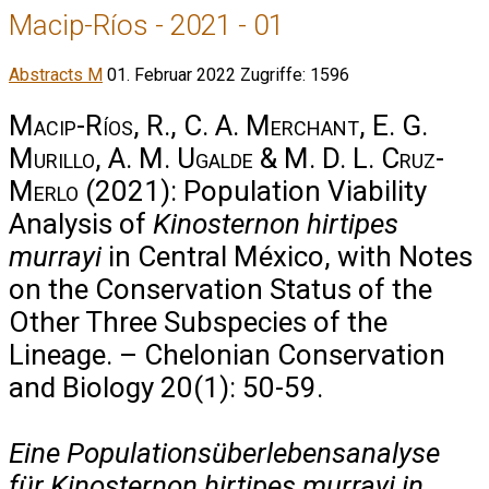
Macip-Ríos - 2021 - 01
Abstracts M
01. Februar 2022
Zugriffe: 1596
Macip-Ríos, R., C. A. Merchant, E. G.
Murillo, A. M. Ugalde & M. D. L. Cruz-
Merlo
(2021): Population Viability
Analysis of
Kinosternon hirtipes
murrayi
in Central México, with Notes
on the Conservation Status of the
Other Three Subspecies of the
Lineage. – Chelonian Conservation
and Biology 20(1): 50-59.
Eine Populationsüberlebensanalyse
für Kinosternon hirtipes murrayi in