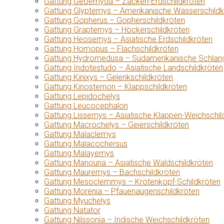
Gattung Geoemyda – Zacken-Erdschildkröten
Gattung Glyptemys – Amerikanische Wasserschildk
Gattung Gopherus – Gopherschildkröten
Gattung Graptemys – Höckerschildkröten
Gattung Heosemys – Asiatische Erdschildkröten
Gattung Homopus – Flachschildkröten
Gattung Hydromedusa – Südamerikanische Schlang
Gattung Indotestudo – Asiatische Landschildkröten
Gattung Kinixys – Gelenkschildkröten
Gattung Kinosternon – Klappschildkröten
Gattung Lepidochelys
Gattung Leucocephalon
Gattung Lissemys – Asiatische Klappen-Weichschil
Gattung Macrochelys – Geierschildkröten
Gattung Malaclemys
Gattung Malacochersus
Gattung Malayemys
Gattung Manouria – Asiatische Waldschildkröten
Gattung Mauremys – Bachschildkröten
Gattung Mesoclemmys – Krötenkopf-Schildkröten
Gattung Morenia – Pfauenaugenschildkröten
Gattung Myuchelys
Gattung Natator
Gattung Nilssonia – Indische Weichschildkröten