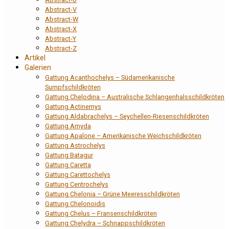
Abstract-V
Abstract-W
Abstract-X
Abstract-Y
Abstract-Z
Artikel
Galerien
Gattung Acanthochelys – Südamerikanische
Sumpfschildkröten
Gattung Chelodina – Australische Schlangenhalsschildkröten
Gattung Actinemys
Gattung Aldabrachelys – Seychellen-Riesenschildkröten
Gattung Amyda
Gattung Apalone – Amerikanische Weichschildkröten
Gattung Astrochelys
Gattung Batagur
Gattung Caretta
Gattung Carettochelys
Gattung Centrochelys
Gattung Chelonia – Grüne Meeresschildkröten
Gattung Chelonoidis
Gattung Chelus – Fransenschildkröten
Gattung Chelydra – Schnappschildkröten