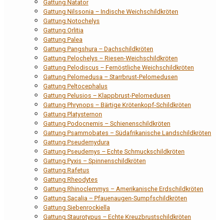
Gattung Natator
Gattung Nilssonia – Indische Weichschildkröten
Gattung Notochelys
Gattung Orlitia
Gattung Palea
Gattung Pangshura – Dachschildkröten
Gattung Pelochelys – Riesen-Weichschildkröten
Gattung Pelodiscus – Fernöstliche Weichschildkröten
Gattung Pelomedusa – Starrbrust-Pelomedusen
Gattung Peltocephalus
Gattung Pelusios – Klappbrust-Pelomedusen
Gattung Phrynops – Bärtige Krötenkopf-Schildkröten
Gattung Platysternon
Gattung Podocnemis – Schienenschildkröten
Gattung Psammobates – Südafrikanische Landschildkröten
Gattung Pseudemydura
Gattung Pseudemys – Echte Schmuckschildkröten
Gattung Pyxis – Spinnenschildkröten
Gattung Rafetus
Gattung Rheodytes
Gattung Rhinoclemmys – Amerikanische Erdschildkröten
Gattung Sacalia – Pfauenaugen-Sumpfschildkröten
Gattung Siebenrockiella
Gattung Staurotypus – Echte Kreuzbrustschildkröten