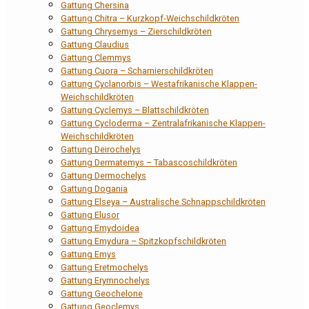
Gattung Chersina
Gattung Chitra – Kurzkopf-Weichschildkröten
Gattung Chrysemys – Zierschildkröten
Gattung Claudius
Gattung Clemmys
Gattung Cuora – Scharnierschildkröten
Gattung Cyclanorbis – Westafrikanische Klappen-
Weichschildkröten
Gattung Cyclemys – Blattschildkröten
Gattung Cycloderma – Zentralafrikanische Klappen-
Weichschildkröten
Gattung Deirochelys
Gattung Dermatemys – Tabascoschildkröten
Gattung Dermochelys
Gattung Dogania
Gattung Elseya – Australische Schnappschildkröten
Gattung Elusor
Gattung Emydoidea
Gattung Emydura – Spitzkopfschildkröten
Gattung Emys
Gattung Eretmochelys
Gattung Erymnochelys
Gattung Geochelone
Gattung Geoclemys