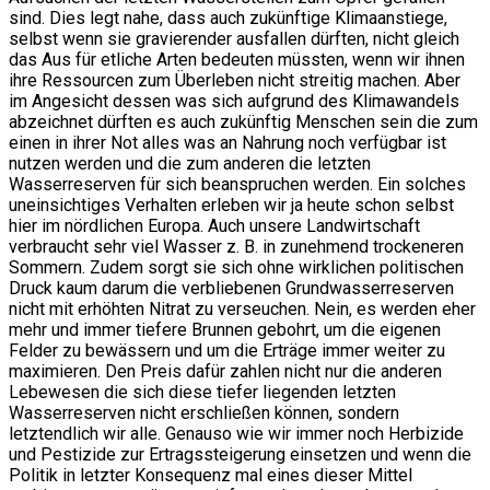
sind. Dies legt nahe, dass auch zukünftige Klimaanstiege,
selbst wenn sie gravierender ausfallen dürften, nicht gleich
das Aus für etliche Arten bedeuten müssten, wenn wir ihnen
ihre Ressourcen zum Überleben nicht streitig machen. Aber
im Angesicht dessen was sich aufgrund des Klimawandels
abzeichnet dürften es auch zukünftig Menschen sein die zum
einen in ihrer Not alles was an Nahrung noch verfügbar ist
nutzen werden und die zum anderen die letzten
Wasserreserven für sich beanspruchen werden. Ein solches
uneinsichtiges Verhalten erleben wir ja heute schon selbst
hier im nördlichen Europa. Auch unsere Landwirtschaft
verbraucht sehr viel Wasser z. B. in zunehmend trockeneren
Sommern. Zudem sorgt sie sich ohne wirklichen politischen
Druck kaum darum die verbliebenen Grundwasserreserven
nicht mit erhöhten Nitrat zu verseuchen. Nein, es werden eher
mehr und immer tiefere Brunnen gebohrt, um die eigenen
Felder zu bewässern und um die Erträge immer weiter zu
maximieren. Den Preis dafür zahlen nicht nur die anderen
Lebewesen die sich diese tiefer liegenden letzten
Wasserreserven nicht erschließen können, sondern
letztendlich wir alle. Genauso wie wir immer noch Herbizide
und Pestizide zur Ertragssteigerung einsetzen und wenn die
Politik in letzter Konsequenz mal eines dieser Mittel