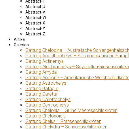
Abstract-T
Abstract-U
Abstract-V
Abstract-W
Abstract-X
Abstract-Y
Abstract-Z
Artikel
Galerien
Gattung Chelodina – Australische Schlangenhalssch
Gattung Acanthochelys – Südamerikanische Sumpf
Gattung Actinemys
Gattung Aldabrachelys – Seychellen-Riesenschildkr
Gattung Amyda
Gattung Apalone – Amerikanische Weichschildkröt
Gattung Astrochelys
Gattung Batagur
Gattung Caretta
Gattung Carettochelys
Gattung Centrochelys
Gattung Chelonia – Grüne Meeresschildkröten
Gattung Chelonoidis
Gattung Chelus – Fransenschildkröten
Gattung Chelydra – Schnappschildkröten