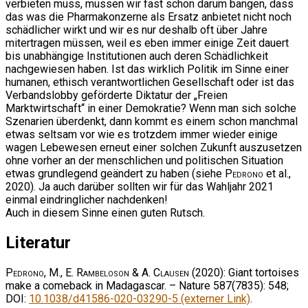
verbieten muss, müssen wir fast schon darum bangen, dass
das was die Pharmakonzerne als Ersatz anbietet nicht noch
schädlicher wirkt und wir es nur deshalb oft über Jahre
mitertragen müssen, weil es eben immer einige Zeit dauert
bis unabhängige Institutionen auch deren Schädlichkeit
nachgewiesen haben. Ist das wirklich Politik im Sinne einer
humanen, ethisch verantwortlichen Gesellschaft oder ist das
Verbandslobby geförderte Diktatur der „Freien
Marktwirtschaft“ in einer Demokratie? Wenn man sich solche
Szenarien überdenkt, dann kommt es einem schon manchmal
etwas seltsam vor wie es trotzdem immer wieder einige
wagen Lebewesen erneut einer solchen Zukunft auszusetzen
ohne vorher an der menschlichen und politischen Situation
etwas grundlegend geändert zu haben (siehe
Pedrono
et al.,
2020). Ja auch darüber sollten wir für das Wahljahr 2021
einmal eindringlicher nachdenken!
Auch in diesem Sinne einen guten Rutsch.
Literatur
Pedrono, M., E. Rambeloson & A. Clausen
(2020): Giant tortoises
make a comeback in Madagascar. – Nature 587(7835): 548;
DOI:
10.1038/d41586-020-03290-5 (externer Link)
.