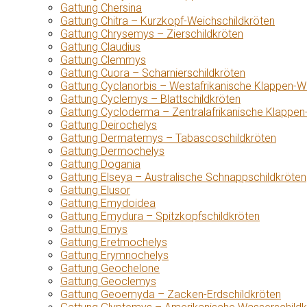
Gattung Chersina
Gattung Chitra – Kurzkopf-Weichschildkröten
Gattung Chrysemys – Zierschildkröten
Gattung Claudius
Gattung Clemmys
Gattung Cuora – Scharnierschildkröten
Gattung Cyclanorbis – Westafrikanische Klappen-W
Gattung Cyclemys – Blattschildkröten
Gattung Cycloderma – Zentralafrikanische Klappen
Gattung Deirochelys
Gattung Dermatemys – Tabascoschildkröten
Gattung Dermochelys
Gattung Dogania
Gattung Elseya – Australische Schnappschildkröten
Gattung Elusor
Gattung Emydoidea
Gattung Emydura – Spitzkopfschildkröten
Gattung Emys
Gattung Eretmochelys
Gattung Erymnochelys
Gattung Geochelone
Gattung Geoclemys
Gattung Geoemyda – Zacken-Erdschildkröten