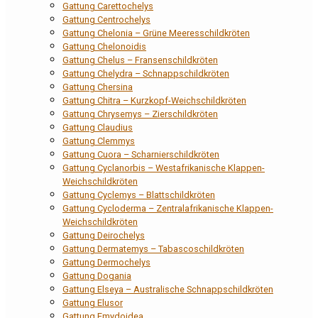
Gattung Carettochelys
Gattung Centrochelys
Gattung Chelonia – Grüne Meeresschildkröten
Gattung Chelonoidis
Gattung Chelus – Fransenschildkröten
Gattung Chelydra – Schnappschildkröten
Gattung Chersina
Gattung Chitra – Kurzkopf-Weichschildkröten
Gattung Chrysemys – Zierschildkröten
Gattung Claudius
Gattung Clemmys
Gattung Cuora – Scharnierschildkröten
Gattung Cyclanorbis – Westafrikanische Klappen-
Weichschildkröten
Gattung Cyclemys – Blattschildkröten
Gattung Cycloderma – Zentralafrikanische Klappen-
Weichschildkröten
Gattung Deirochelys
Gattung Dermatemys – Tabascoschildkröten
Gattung Dermochelys
Gattung Dogania
Gattung Elseya – Australische Schnappschildkröten
Gattung Elusor
Gattung Emydoidea