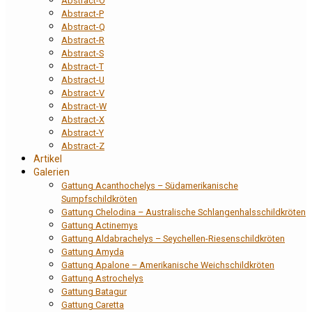
Abstract-O
Abstract-P
Abstract-Q
Abstract-R
Abstract-S
Abstract-T
Abstract-U
Abstract-V
Abstract-W
Abstract-X
Abstract-Y
Abstract-Z
Artikel
Galerien
Gattung Acanthochelys – Südamerikanische
Sumpfschildkröten
Gattung Chelodina – Australische Schlangenhalsschildkröten
Gattung Actinemys
Gattung Aldabrachelys – Seychellen-Riesenschildkröten
Gattung Amyda
Gattung Apalone – Amerikanische Weichschildkröten
Gattung Astrochelys
Gattung Batagur
Gattung Caretta