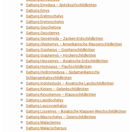
Gattung Emydura – Spitzkopfschildkröten
Gattung Emys
Gattung Eretmochelys
Gattung Erymnochelys
Gattung Geochelone
Gattung Geoclemys
Gattung Geoemyda – Zacken-Erdschildkröten
Gattung Glyptemys – Amerikanische Wasserschildkröten
Gattung Gopherus – Gopherschildkröten
Gattung Graptemys – Höckerschildkröten
Gattung Heosemys – Asiatische Erdschildkröten
Gattung Homopus – Flachschildkröten
Gattung Hydromedusa – Südamerikanische
Schlangenhalsschildkröten
Gattung Indotestudo – Asiatische Landschildkröten
Gattung Kinixys – Gelenkschildkröten
Gattung Kinosternon – Klappschildkröten
Gattung Lepidochelys
Gattung Leucocephalon
Gattung Lissemys – Asiatische Klappen-Weichschildkröten
Gattung Macrochelys – Geierschildkröten
Gattung Malaclemys
Gattung Malacochersus