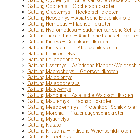
Gattung Glyptemys – Amerikanische Wasserschildk
Gattung Gopherus – Gopherschildkröten
Gattung Graptemys – Höckerschildkröten
Gattung Heosemys – Asiatische Erdschildkröten
Gattung Homopus – Flachschildkröten
Gattung Hydromedusa – Südamerikanische Schlang
Gattung Indotestudo – Asiatische Landschildkröten
Gattung Kinixys – Gelenkschildkröten
Gattung Kinosternon – Klappschildkröten
Gattung Lepidochelys
Gattung Leucocephalon
Gattung Lissemys – Asiatische Klappen-Weichschil
Gattung Macrochelys – Geierschildkröten
Gattung Malaclemys
Gattung Malacochersus
Gattung Malayemys
Gattung Manouria – Asiatische Waldschildkröten
Gattung Mauremys – Bachschildkröten
Gattung Mesoclemmys – Krötenkopf-Schildkröten
Gattung Morenia – Pfauenaugenschildkröten
Gattung Myuchelys
Gattung Natator
Gattung Nilssonia – Indische Weichschildkröten
Gattung Notochelys