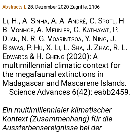
Abstracts L
28. Dezember 2020
Zugriffe: 2106
Li, H., A. Sinha, A. A. André, C. Spötl, H.
B. Vonhof, A. Meunier, G. Kathayat, P.
Duan, N. R. G. Voarintsoa, Y. Ning, J.
Biswas, P. Hu, X. Li, L. Sha, J. Zhao, R. L.
Edwards & H. Cheng
(2020): A
multimillennial climatic context for
the megafaunal extinctions in
Madagascar and Mascarene Islands.
– Science Advances 6(42): eabb2459.
Ein multimillennialer klimatischer
Kontext (Zusammenhang) für die
Aussterbensereignisse bei der