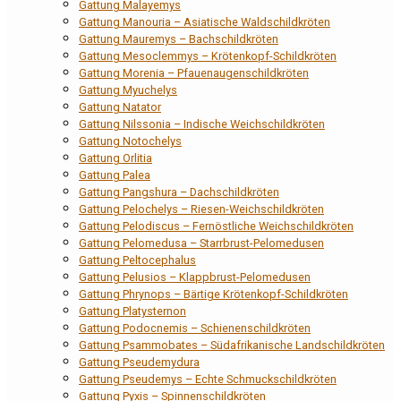
Gattung Malayemys
Gattung Manouria – Asiatische Waldschildkröten
Gattung Mauremys – Bachschildkröten
Gattung Mesoclemmys – Krötenkopf-Schildkröten
Gattung Morenia – Pfauenaugenschildkröten
Gattung Myuchelys
Gattung Natator
Gattung Nilssonia – Indische Weichschildkröten
Gattung Notochelys
Gattung Orlitia
Gattung Palea
Gattung Pangshura – Dachschildkröten
Gattung Pelochelys – Riesen-Weichschildkröten
Gattung Pelodiscus – Fernöstliche Weichschildkröten
Gattung Pelomedusa – Starrbrust-Pelomedusen
Gattung Peltocephalus
Gattung Pelusios – Klappbrust-Pelomedusen
Gattung Phrynops – Bärtige Krötenkopf-Schildkröten
Gattung Platysternon
Gattung Podocnemis – Schienenschildkröten
Gattung Psammobates – Südafrikanische Landschildkröten
Gattung Pseudemydura
Gattung Pseudemys – Echte Schmuckschildkröten
Gattung Pyxis – Spinnenschildkröten