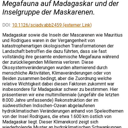
Megafauna auf Madagaskar und der
Inselgruppe der Maskarenen.
DOI:
10.1126/sciadv.abb2459 (externer Link)
Madagaskar sowie die Inseln der Mascarenen wie Mauritius
und Rodrigues waren in der Vergangenheit von
katastrophenartigen ökologischen Transformationen der
Landschaft betroffen die dazu führten, dass sie fast
vollständig ihre gesamte endemische Megafauna während
der zurückliegenden Millennia verloren. Diese
Ökosystemveränderungen wurden alternierend durch
menschliche Aktivitäten, Klimaveränderungen oder von
Beiden zusammen bedingt, aber die Zuordnung welche
relative Wichtigkeit dabei diesen Faktoren zukommt war
insbesondere für Madagaskar schwer zu bestimmen. Hier
präsentieren wir eine multimillenniale (ungefähr die letzten
8.000 Jahre umfassende) Rekonstruktion der im
südwestlichen Indischen-Ozean abgelaufenen
hydroklimatischen Veränderungen anhand von Speleothemen
von der Insel Rodrigues, die etwa 1.600 km östlich von
Madagaskar liegt. Dieser Klimarekord zeigt sich
wiederholende Muster an hydroklimatischen Schwankungen