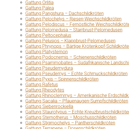
Gattung Orlitia
Gattung Palea
Gattung Pangshura – Dachschildkröten
Gattung Pelochelys – Riesen-Weichschildkröten
Gattung Pelodiscus – Fernöstliche Weichschildkröt
Gattung Pelomedusa – Starrbrust-Pelomedusen
Gattung Peltocephalus
Gattung Pelusios – Klappbrust-Pelomedusen
Gattung Phrynops – Bärtige Krötenkopf-Schildkröt
Gattung Platysternon
Gattung Podocnemis – Schienenschildkröten
Gattung Psammobates – Südafrikanische Landschi
Gattung Pseudemydura
Gattung Pseudemys – Echte Schmuckschildkröten
Gattung Pyxis – Spinnenschildkröten
Gattung Rafetus
Gattung Rheodytes
Gattung Rhinoclemmys – Amerikanische Erdschildk
Gattung Sacalia – Pfauenaugen-Sumpfschildkröten
Gattung Siebenrockiella
Gattung Staurotypus – Echte Kreuzbrustschildkröte
Gattung Sternotherus – Moschusschildkröten
Gattung Stigmochelys – Pantherschildkröten
Gattung Terrapene – Dosenschildkröten