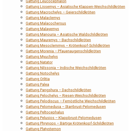
Gattung Leucocephalon
Gattung Lissemys – Asiatische Klappen-Weichschildkröten
Gattung Macrochelys – Geierschildkröten
Gattung Malaclemys
Gattung Malacochersus
Gattung Malayemys
Gattung Manouria – Asiatische Waldschildkröten
Gattung Mauremys – Bachschildkröten
Gattung Mesoclemmys – Krötenkopf-Schildkröten
Gattung Morenia – Pfauenaugenschildkröten
Gattung Myuchelys
Gattung Natator
Gattung Nilssonia – Indische Weichschildkröten
Gattung Notochelys
Gattung Orlitia
Gattung Palea
Gattung Pangshura – Dachschildkröten
Gattung Pelochelys – Riesen-Weichschildkröten
Gattung Pelodiscus – Fernöstliche Weichschildkröten
Gattung Pelomedusa – Starrbrust-Pelomedusen
Gattung Peltocephalus
Gattung Pelusios – Klappbrust-Pelomedusen
Gattung Phrynops – Bärtige Krötenkopf-Schildkröten
Gattung Platysternon