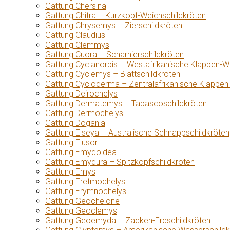
Gattung Chersina
Gattung Chitra – Kurzkopf-Weichschildkröten
Gattung Chrysemys – Zierschildkröten
Gattung Claudius
Gattung Clemmys
Gattung Cuora – Scharnierschildkröten
Gattung Cyclanorbis – Westafrikanische Klappen-W
Gattung Cyclemys – Blattschildkröten
Gattung Cycloderma – Zentralafrikanische Klappen
Gattung Deirochelys
Gattung Dermatemys – Tabascoschildkröten
Gattung Dermochelys
Gattung Dogania
Gattung Elseya – Australische Schnappschildkröten
Gattung Elusor
Gattung Emydoidea
Gattung Emydura – Spitzkopfschildkröten
Gattung Emys
Gattung Eretmochelys
Gattung Erymnochelys
Gattung Geochelone
Gattung Geoclemys
Gattung Geoemyda – Zacken-Erdschildkröten