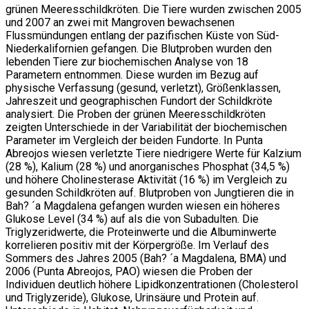
grünen Meeresschildkröten. Die Tiere wurden zwischen 2005
und 2007 an zwei mit Mangroven bewachsenen
Flussmündungen entlang der pazifischen Küste von Süd-
Niederkalifornien gefangen. Die Blutproben wurden den
lebenden Tiere zur biochemischen Analyse von 18
Parametern entnommen. Diese wurden im Bezug auf
physische Verfassung (gesund, verletzt), Größenklassen,
Jahreszeit und geographischen Fundort der Schildkröte
analysiert. Die Proben der grünen Meeresschildkröten
zeigten Unterschiede in der Variabilität der biochemischen
Parameter im Vergleich der beiden Fundorte. In Punta
Abreojos wiesen verletzte Tiere niedrigere Werte für Kalzium
(28 %), Kalium (28 %) und anorganisches Phosphat (34,5 %)
und höhere Cholinesterase Aktivität (16 %) im Vergleich zu
gesunden Schildkröten auf. Blutproben von Jungtieren die in
Bah? ´a Magdalena gefangen wurden wiesen ein höheres
Glukose Level (34 %) auf als die von Subadulten. Die
Triglyzeridwerte, die Proteinwerte und die Albuminwerte
korrelieren positiv mit der Körpergröße. Im Verlauf des
Sommers des Jahres 2005 (Bah? ´a Magdalena, BMA) und
2006 (Punta Abreojos, PAO) wiesen die Proben der
Individuen deutlich höhere Lipidkonzentrationen (Cholesterol
und Triglyzeride), Glukose, Urinsäure und Protein auf.