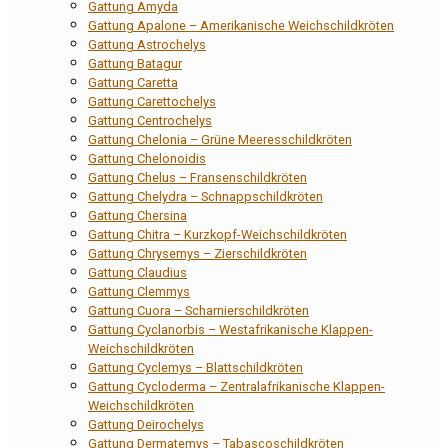
Gattung Amyda
Gattung Apalone – Amerikanische Weichschildkröten
Gattung Astrochelys
Gattung Batagur
Gattung Caretta
Gattung Carettochelys
Gattung Centrochelys
Gattung Chelonia – Grüne Meeresschildkröten
Gattung Chelonoidis
Gattung Chelus – Fransenschildkröten
Gattung Chelydra – Schnappschildkröten
Gattung Chersina
Gattung Chitra – Kurzkopf-Weichschildkröten
Gattung Chrysemys – Zierschildkröten
Gattung Claudius
Gattung Clemmys
Gattung Cuora – Scharnierschildkröten
Gattung Cyclanorbis – Westafrikanische Klappen-
Weichschildkröten
Gattung Cyclemys – Blattschildkröten
Gattung Cycloderma – Zentralafrikanische Klappen-
Weichschildkröten
Gattung Deirochelys
Gattung Dermatemys – Tabascoschildkröten