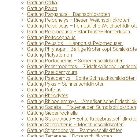
Gattung Orlitia
Gattung Palea
Gattung Pangshura – Dachschildkröten
Gattung Pelochelys – Riesen-Weichschildkröten
Gattung Pelodiscus – Fernöstliche Weichschildkröt
Gattung Pelomedusa – Starrbrust-Pelomedusen
Gattung Peltocephalus
Gattung Pelusios – Klappbrust-Pelomedusen
Gattung Phrynops – Bärtige Krötenkopf-Schildkröt
Gattung Platysternon
Gattung Podocnemis – Schienenschildkröten
Gattung Psammobates – Südafrikanische Landschi
Gattung Pseudemydura
Gattung Pseudemys – Echte Schmuckschildkröten
Gattung Pyxis – Spinnenschildkröten
Gattung Rafetus
Gattung Rheodytes
Gattung Rhinoclemmys – Amerikanische Erdschildk
Gattung Sacalia – Pfauenaugen-Sumpfschildkröten
Gattung Siebenrockiella
Gattung Staurotypus – Echte Kreuzbrustschildkröte
Gattung Sternotherus – Moschusschildkröten
Gattung Stigmochelys – Pantherschildkröten
Gattung Terrapene – Dosenschildkröten