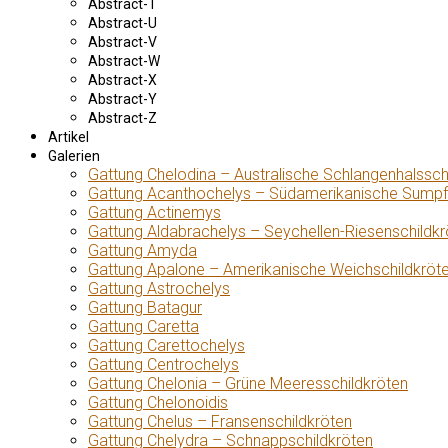
Abstract-T
Abstract-U
Abstract-V
Abstract-W
Abstract-X
Abstract-Y
Abstract-Z
Artikel
Galerien
Gattung Chelodina – Australische Schlangenhalssch
Gattung Acanthochelys – Südamerikanische Sumpf
Gattung Actinemys
Gattung Aldabrachelys – Seychellen-Riesenschildkr
Gattung Amyda
Gattung Apalone – Amerikanische Weichschildkröt
Gattung Astrochelys
Gattung Batagur
Gattung Caretta
Gattung Carettochelys
Gattung Centrochelys
Gattung Chelonia – Grüne Meeresschildkröten
Gattung Chelonoidis
Gattung Chelus – Fransenschildkröten
Gattung Chelydra – Schnappschildkröten