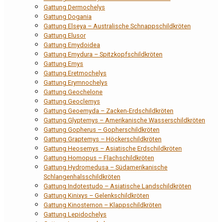
Gattung Dermochelys
Gattung Dogania
Gattung Elseya – Australische Schnappschildkröten
Gattung Elusor
Gattung Emydoidea
Gattung Emydura – Spitzkopfschildkröten
Gattung Emys
Gattung Eretmochelys
Gattung Erymnochelys
Gattung Geochelone
Gattung Geoclemys
Gattung Geoemyda – Zacken-Erdschildkröten
Gattung Glyptemys – Amerikanische Wasserschildkröten
Gattung Gopherus – Gopherschildkröten
Gattung Graptemys – Höckerschildkröten
Gattung Heosemys – Asiatische Erdschildkröten
Gattung Homopus – Flachschildkröten
Gattung Hydromedusa – Südamerikanische
Schlangenhalsschildkröten
Gattung Indotestudo – Asiatische Landschildkröten
Gattung Kinixys – Gelenkschildkröten
Gattung Kinosternon – Klappschildkröten
Gattung Lepidochelys