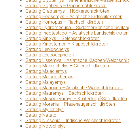
Gattung Glyptemys – Amerikanische Wasserschildk
Gattung Gopherus – Gopherschildkröten
Gattung Graptemys – Höckerschildkröten
Gattung Heosemys – Asiatische Erdschildkröten
Gattung Homopus – Flachschildkröten
Gattung Hydromedusa – Südamerikanische Schlang
Gattung Indotestudo – Asiatische Landschildkröten
Gattung Kinixys – Gelenkschildkröten
Gattung Kinosternon – Klappschildkröten
Gattung Lepidochelys
Gattung Leucocephalon
Gattung Lissemys – Asiatische Klappen-Weichschil
Gattung Macrochelys – Geierschildkröten
Gattung Malaclemys
Gattung Malacochersus
Gattung Malayemys
Gattung Manouria – Asiatische Waldschildkröten
Gattung Mauremys – Bachschildkröten
Gattung Mesoclemmys – Krötenkopf-Schildkröten
Gattung Morenia – Pfauenaugenschildkröten
Gattung Myuchelys
Gattung Natator
Gattung Nilssonia – Indische Weichschildkröten
Gattung Notochelys