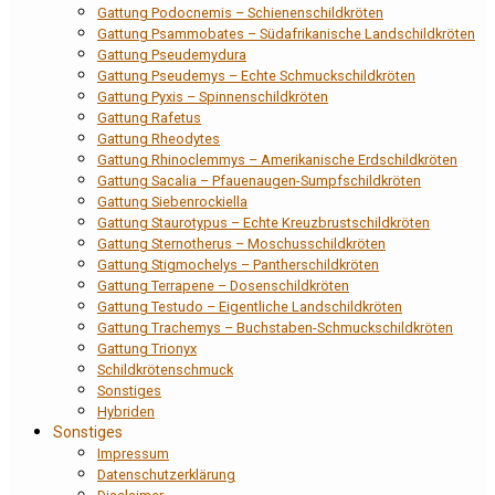
Gattung Podocnemis – Schienenschildkröten
Gattung Psammobates – Südafrikanische Landschildkröten
Gattung Pseudemydura
Gattung Pseudemys – Echte Schmuckschildkröten
Gattung Pyxis – Spinnenschildkröten
Gattung Rafetus
Gattung Rheodytes
Gattung Rhinoclemmys – Amerikanische Erdschildkröten
Gattung Sacalia – Pfauenaugen-Sumpfschildkröten
Gattung Siebenrockiella
Gattung Staurotypus – Echte Kreuzbrustschildkröten
Gattung Sternotherus – Moschusschildkröten
Gattung Stigmochelys – Pantherschildkröten
Gattung Terrapene – Dosenschildkröten
Gattung Testudo – Eigentliche Landschildkröten
Gattung Trachemys – Buchstaben-Schmuckschildkröten
Gattung Trionyx
Schildkrötenschmuck
Sonstiges
Hybriden
Sonstiges
Impressum
Datenschutzerklärung