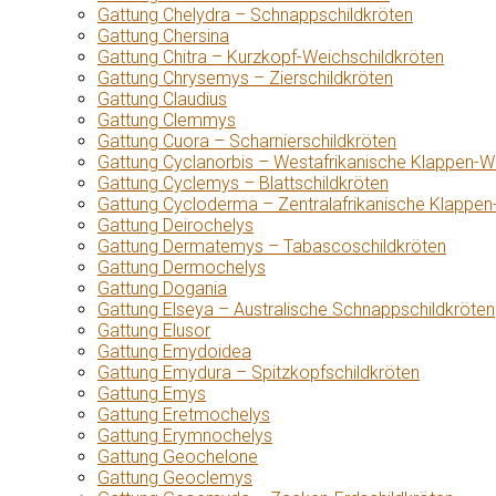
Gattung Chelydra – Schnappschildkröten
Gattung Chersina
Gattung Chitra – Kurzkopf-Weichschildkröten
Gattung Chrysemys – Zierschildkröten
Gattung Claudius
Gattung Clemmys
Gattung Cuora – Scharnierschildkröten
Gattung Cyclanorbis – Westafrikanische Klappen-W
Gattung Cyclemys – Blattschildkröten
Gattung Cycloderma – Zentralafrikanische Klappen
Gattung Deirochelys
Gattung Dermatemys – Tabascoschildkröten
Gattung Dermochelys
Gattung Dogania
Gattung Elseya – Australische Schnappschildkröten
Gattung Elusor
Gattung Emydoidea
Gattung Emydura – Spitzkopfschildkröten
Gattung Emys
Gattung Eretmochelys
Gattung Erymnochelys
Gattung Geochelone
Gattung Geoclemys