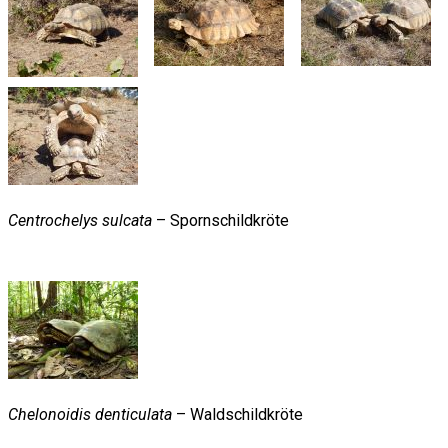
Centrochelys sulcata
– Spornschildkröte
Chelonoidis denticulata
– Waldschildkröte