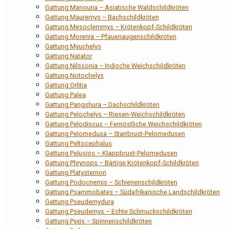
Gattung Manouria – Asiatische Waldschildkröten
Gattung Mauremys – Bachschildkröten
Gattung Mesoclemmys – Krötenkopf-Schildkröten
Gattung Morenia – Pfauenaugenschildkröten
Gattung Myuchelys
Gattung Natator
Gattung Nilssonia – Indische Weichschildkröten
Gattung Notochelys
Gattung Orlitia
Gattung Palea
Gattung Pangshura – Dachschildkröten
Gattung Pelochelys – Riesen-Weichschildkröten
Gattung Pelodiscus – Fernöstliche Weichschildkröten
Gattung Pelomedusa – Starrbrust-Pelomedusen
Gattung Peltocephalus
Gattung Pelusios – Klappbrust-Pelomedusen
Gattung Phrynops – Bärtige Krötenkopf-Schildkröten
Gattung Platysternon
Gattung Podocnemis – Schienenschildkröten
Gattung Psammobates – Südafrikanische Landschildkröten
Gattung Pseudemydura
Gattung Pseudemys – Echte Schmuckschildkröten
Gattung Pyxis – Spinnenschildkröten