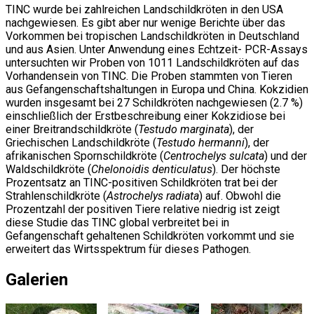
TINC wurde bei zahlreichen Landschildkröten in den USA
nachgewiesen. Es gibt aber nur wenige Berichte über das
Vorkommen bei tropischen Landschildkröten in Deutschland
und aus Asien. Unter Anwendung eines Echtzeit- PCR-Assays
untersuchten wir Proben von 1011 Landschildkröten auf das
Vorhandensein von TINC. Die Proben stammten von Tieren
aus Gefangenschaftshaltungen in Europa und China. Kokzidien
wurden insgesamt bei 27 Schildkröten nachgewiesen (2.7 %)
einschließlich der Erstbeschreibung einer Kokzidiose bei
einer Breitrandschildkröte (
Testudo marginata
), der
Griechischen Landschildkröte (
Testudo hermanni
), der
afrikanischen Spornschildkröte (
Centrochelys sulcata
) und der
Waldschildkröte (
Chelonoidis denticulatus
). Der höchste
Prozentsatz an TINC-positiven Schildkröten trat bei der
Strahlenschildkröte (
Astrochelys radiata
) auf. Obwohl die
Prozentzahl der positiven Tiere relative niedrig ist zeigt
diese Studie das TINC global verbreitet bei in
Gefangenschaft gehaltenen Schildkröten vorkommt und sie
erweitert das Wirtsspektrum für dieses Pathogen.
Galerien