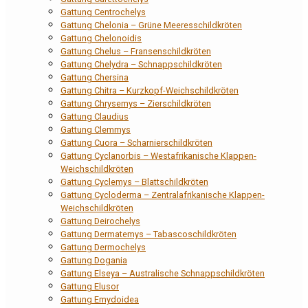
Gattung Centrochelys
Gattung Chelonia – Grüne Meeresschildkröten
Gattung Chelonoidis
Gattung Chelus – Fransenschildkröten
Gattung Chelydra – Schnappschildkröten
Gattung Chersina
Gattung Chitra – Kurzkopf-Weichschildkröten
Gattung Chrysemys – Zierschildkröten
Gattung Claudius
Gattung Clemmys
Gattung Cuora – Scharnierschildkröten
Gattung Cyclanorbis – Westafrikanische Klappen-
Weichschildkröten
Gattung Cyclemys – Blattschildkröten
Gattung Cycloderma – Zentralafrikanische Klappen-
Weichschildkröten
Gattung Deirochelys
Gattung Dermatemys – Tabascoschildkröten
Gattung Dermochelys
Gattung Dogania
Gattung Elseya – Australische Schnappschildkröten
Gattung Elusor
Gattung Emydoidea