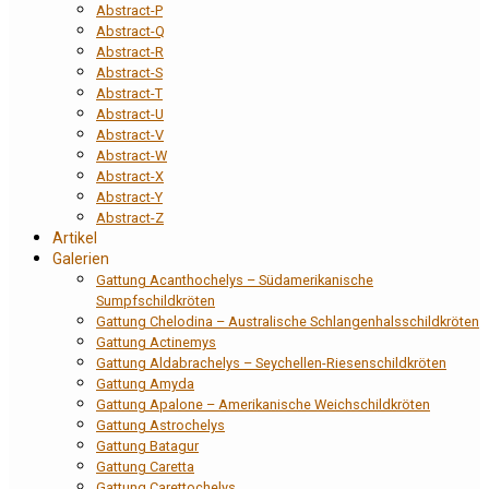
Abstract-P
Abstract-Q
Abstract-R
Abstract-S
Abstract-T
Abstract-U
Abstract-V
Abstract-W
Abstract-X
Abstract-Y
Abstract-Z
Artikel
Galerien
Gattung Acanthochelys – Südamerikanische
Sumpfschildkröten
Gattung Chelodina – Australische Schlangenhalsschildkröten
Gattung Actinemys
Gattung Aldabrachelys – Seychellen-Riesenschildkröten
Gattung Amyda
Gattung Apalone – Amerikanische Weichschildkröten
Gattung Astrochelys
Gattung Batagur
Gattung Caretta
Gattung Carettochelys