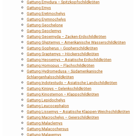
Gattung Emydura – Spitzkopfschildkröten
Gattung Emys
Gattung Eretmochelys
Gattung Erymnochelys
Gattung Geochelone
Gattung Geoclemys
Gattung Geoemyda – Zacken-Erdschildkröten
Gattung Glyptemys – Amerikanische Wasserschildkröten
Gattung Gopherus – Gopherschildkröten
Gattung Graptemys – Höckerschildkröten
Gattung Heosemys – Asiatische Erdschildkröten
Gattung Homopus – Flachschildkröten
Gattung Hydromedusa – Südamerikanische
Schlangenhalsschildkröten
Gattung Indotestudo – Asiatische Landschildkröten
Gattung Kinixys – Gelenkschildkröten
Gattung Kinosternon – Klappschildkröten
Gattung Lepidochelys
Gattung Leucocephalon
Gattung Lissemys – Asiatische Klappen-Weichschildkröten
Gattung Macrochelys – Geierschildkröten
Gattung Malaclemys
Gattung Malacochersus
Gattung Malayemys