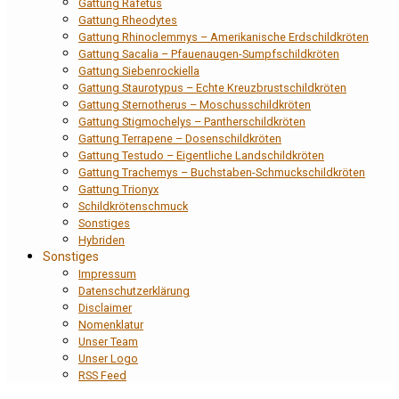
Gattung Rafetus
Gattung Rheodytes
Gattung Rhinoclemmys – Amerikanische Erdschildkröten
Gattung Sacalia – Pfauenaugen-Sumpfschildkröten
Gattung Siebenrockiella
Gattung Staurotypus – Echte Kreuzbrustschildkröten
Gattung Sternotherus – Moschusschildkröten
Gattung Stigmochelys – Pantherschildkröten
Gattung Terrapene – Dosenschildkröten
Gattung Testudo – Eigentliche Landschildkröten
Gattung Trachemys – Buchstaben-Schmuckschildkröten
Gattung Trionyx
Schildkrötenschmuck
Sonstiges
Hybriden
Sonstiges
Impressum
Datenschutzerklärung
Disclaimer
Nomenklatur
Unser Team
Unser Logo
RSS Feed