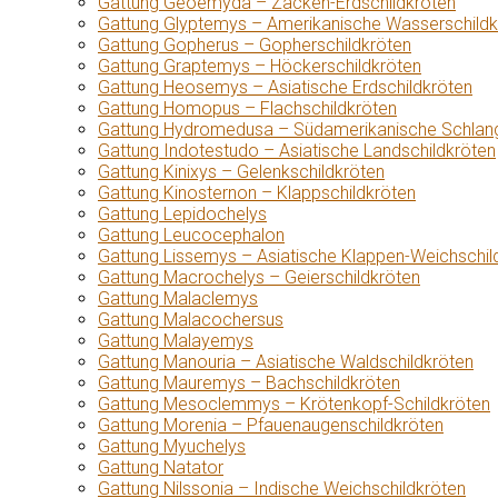
Gattung Geoemyda – Zacken-Erdschildkröten
Gattung Glyptemys – Amerikanische Wasserschildk
Gattung Gopherus – Gopherschildkröten
Gattung Graptemys – Höckerschildkröten
Gattung Heosemys – Asiatische Erdschildkröten
Gattung Homopus – Flachschildkröten
Gattung Hydromedusa – Südamerikanische Schlang
Gattung Indotestudo – Asiatische Landschildkröten
Gattung Kinixys – Gelenkschildkröten
Gattung Kinosternon – Klappschildkröten
Gattung Lepidochelys
Gattung Leucocephalon
Gattung Lissemys – Asiatische Klappen-Weichschil
Gattung Macrochelys – Geierschildkröten
Gattung Malaclemys
Gattung Malacochersus
Gattung Malayemys
Gattung Manouria – Asiatische Waldschildkröten
Gattung Mauremys – Bachschildkröten
Gattung Mesoclemmys – Krötenkopf-Schildkröten
Gattung Morenia – Pfauenaugenschildkröten
Gattung Myuchelys
Gattung Natator
Gattung Nilssonia – Indische Weichschildkröten