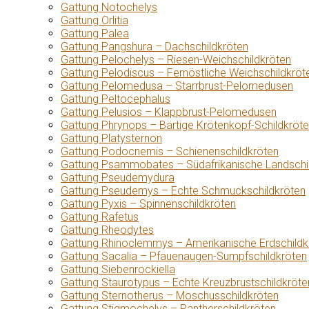
Gattung Notochelys
Gattung Orlitia
Gattung Palea
Gattung Pangshura – Dachschildkröten
Gattung Pelochelys – Riesen-Weichschildkröten
Gattung Pelodiscus – Fernöstliche Weichschildkröt
Gattung Pelomedusa – Starrbrust-Pelomedusen
Gattung Peltocephalus
Gattung Pelusios – Klappbrust-Pelomedusen
Gattung Phrynops – Bärtige Krötenkopf-Schildkröt
Gattung Platysternon
Gattung Podocnemis – Schienenschildkröten
Gattung Psammobates – Südafrikanische Landschi
Gattung Pseudemydura
Gattung Pseudemys – Echte Schmuckschildkröten
Gattung Pyxis – Spinnenschildkröten
Gattung Rafetus
Gattung Rheodytes
Gattung Rhinoclemmys – Amerikanische Erdschildk
Gattung Sacalia – Pfauenaugen-Sumpfschildkröten
Gattung Siebenrockiella
Gattung Staurotypus – Echte Kreuzbrustschildkröte
Gattung Sternotherus – Moschusschildkröten
Gattung Stigmochelys – Pantherschildkröten