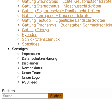
Gattung Staurotypus – Echte Kreuzbrustschildkröte
Gattung Sternotherus – Moschusschildkröten
Gattung Stigmochelys – Pantherschildkröten
Gattung Terrapene – Dosenschildkröten
Gattung Testudo – Eigentliche Landschildkröten
Gattung Trachemys – Buchstaben-Schmuckschildk
Gattung Trionyx
Hybriden
Schildkrötenschmuck
Sonstiges
Sonstiges
Impressum
Datenschutzerklärung
Disclaimer
Nomenklatur
Unser Team
Unser Logo
RSS Feed
Suchen
Suchen