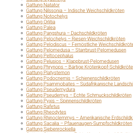
Gattung Natator
Gattung Nilssonia – Indische Weichschildkröten
Gattung Notochelys
Gattung Orlitia
Gattung Palea
Gattung Pangshura – Dachschildkröten
Gattung Pelochelys – Riesen-Weichschildkröten
Gattung Pelodiscus – Fernöstliche Weichschildkröt
Gattung Pelomedusa – Starrbrust-Pelomedusen
Gattung Peltocephalus
Gattung Pelusios – Klappbrust-Pelomedusen
Gattung Phrynops – Bärtige Krötenkopf-Schildkröt
Gattung Platysternon
Gattung Podocnemis – Schienenschildkröten
Gattung Psammobates – Südafrikanische Landschi
Gattung Pseudemydura
Gattung Pseudemys – Echte Schmuckschildkröten
Gattung Pyxis – Spinnenschildkröten
Gattung Rafetus
Gattung Rheodytes
Gattung Rhinoclemmys – Amerikanische Erdschildk
Gattung Sacalia – Pfauenaugen-Sumpfschildkröten
Gattung Siebenrockiella