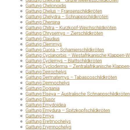
Gattung Chelonia – Grüne Meeresschildkröten
Gattung Chelonoidis
Gattung Chelus – Fransenschildkröten
Gattung Chelydra – Schnappschildkröten
Gattung Chersina
Gattung Chitra – Kurzkopf-Weichschildkröten
Gattung Chrysemys – Zierschildkröten
Gattung Claudius
Gattung Clemmys
Gattung Cuora – Scharnierschildkröten
Gattung Cyclanorbis – Westafrikanische Klappen-W
Gattung Cyclemys – Blattschildkröten
Gattung Cycloderma – Zentralafrikanische Klappen
Gattung Deirochelys
Gattung Dermatemys – Tabascoschildkröten
Gattung Dermochelys
Gattung Dogania
Gattung Elseya – Australische Schnappschildkröten
Gattung Elusor
Gattung Emydoidea
Gattung Emydura – Spitzkopfschildkröten
Gattung Emys
Gattung Eretmochelys
Gattung Erymnochelys