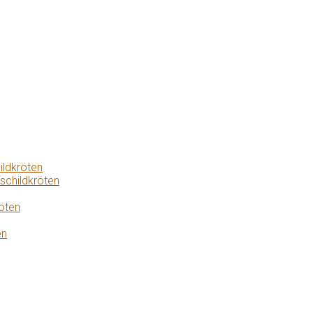
ildkröten
schildkröten
öten
en