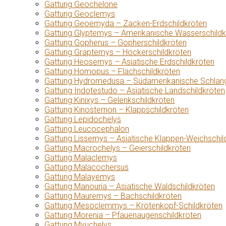
Gattung Geochelone
Gattung Geoclemys
Gattung Geoemyda – Zacken-Erdschildkröten
Gattung Glyptemys – Amerikanische Wasserschildk
Gattung Gopherus – Gopherschildkröten
Gattung Graptemys – Höckerschildkröten
Gattung Heosemys – Asiatische Erdschildkröten
Gattung Homopus – Flachschildkröten
Gattung Hydromedusa – Südamerikanische Schlang
Gattung Indotestudo – Asiatische Landschildkröten
Gattung Kinixys – Gelenkschildkröten
Gattung Kinosternon – Klappschildkröten
Gattung Lepidochelys
Gattung Leucocephalon
Gattung Lissemys – Asiatische Klappen-Weichschil
Gattung Macrochelys – Geierschildkröten
Gattung Malaclemys
Gattung Malacochersus
Gattung Malayemys
Gattung Manouria – Asiatische Waldschildkröten
Gattung Mauremys – Bachschildkröten
Gattung Mesoclemmys – Krötenkopf-Schildkröten
Gattung Morenia – Pfauenaugenschildkröten
Gattung Myuchelys