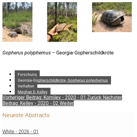
Gopherus polyphemus
– Georgia-Gopherschildkröte
Forschung
Georgia-Gopherschildkröte, Gopherus polyphemus
Verhalten
Meghan D. Kelley
Vorheriger Beitrag: Kornilev - 2020 - 01
Zurück
Nächster
Beitrag: Kelley - 2020 - 02
Weiter
Neueste Abstracts
White - 2026 - 01