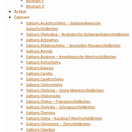
Abstract-Y
Abstract-Z
Artikel
Galerien
Gattung Acanthochelys – Südamerikanische
Sumpfschildkröten
Gattung Chelodina – Australische Schlangenhalsschildkröten
Gattung Actinemys
Gattung Aldabrachelys – Seychellen-Riesenschildkröten
Gattung Amyda
Gattung Apalone – Amerikanische Weichschildkröten
Gattung Astrochelys
Gattung Batagur
Gattung Caretta
Gattung Carettochelys
Gattung Centrochelys
Gattung Chelonia – Grüne Meeresschildkröten
Gattung Chelonoidis
Gattung Chelus – Fransenschildkröten
Gattung Chelydra – Schnappschildkröten
Gattung Chersina
Gattung Chitra – Kurzkopf-Weichschildkröten
Gattung Chrysemys – Zierschildkröten
Gattung Claudius