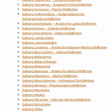
Gattung Heosemys – Asiatische Erdschildkröten
Gattung Homopus – Flachschildkröten
Gattung Hydromedusa – Südamerikanische
Schlangenhalsschildkröten
Gattung Indotestudo – Asiatische Landschildkröten
Gattung Kinixys – Gelenkschildkröten
Gattung Kinosternon – Klappschildkröten
Gattung Lepidochelys
Gattung Leucocephalon
Gattung Lissemys – Asiatische Klappen-Weichschildkröten
Gattung Macrochelys – Geierschildkröten
Gattung Malaclemys
Gattung Malacochersus
Gattung Malayemys
Gattung Manouria – Asiatische Waldschildkröten
Gattung Mauremys – Bachschildkröten
Gattung Mesoclemmys – Krötenkopf-Schildkröten
Gattung Morenia – Pfauenaugenschildkröten
Gattung Myuchelys
Gattung Natator
Gattung Nilssonia – Indische Weichschildkröten
Gattung Notochelys
Gattung Orlitia