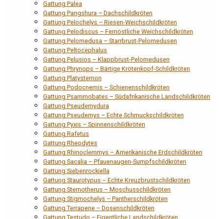
Gattung Palea
Gattung Pangshura – Dachschildkröten
Gattung Pelochelys – Riesen-Weichschildkröten
Gattung Pelodiscus – Fernöstliche Weichschildkröten
Gattung Pelomedusa – Starrbrust-Pelomedusen
Gattung Peltocephalus
Gattung Pelusios – Klappbrust-Pelomedusen
Gattung Phrynops – Bärtige Krötenkopf-Schildkröten
Gattung Platysternon
Gattung Podocnemis – Schienenschildkröten
Gattung Psammobates – Südafrikanische Landschildkröten
Gattung Pseudemydura
Gattung Pseudemys – Echte Schmuckschildkröten
Gattung Pyxis – Spinnenschildkröten
Gattung Rafetus
Gattung Rheodytes
Gattung Rhinoclemmys – Amerikanische Erdschildkröten
Gattung Sacalia – Pfauenaugen-Sumpfschildkröten
Gattung Siebenrockiella
Gattung Staurotypus – Echte Kreuzbrustschildkröten
Gattung Sternotherus – Moschusschildkröten
Gattung Stigmochelys – Pantherschildkröten
Gattung Terrapene – Dosenschildkröten
Gattung Testudo – Eigentliche Landschildkröten