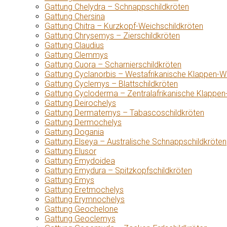
Gattung Chelydra – Schnappschildkröten
Gattung Chersina
Gattung Chitra – Kurzkopf-Weichschildkröten
Gattung Chrysemys – Zierschildkröten
Gattung Claudius
Gattung Clemmys
Gattung Cuora – Scharnierschildkröten
Gattung Cyclanorbis – Westafrikanische Klappen-W
Gattung Cyclemys – Blattschildkröten
Gattung Cycloderma – Zentralafrikanische Klappen
Gattung Deirochelys
Gattung Dermatemys – Tabascoschildkröten
Gattung Dermochelys
Gattung Dogania
Gattung Elseya – Australische Schnappschildkröten
Gattung Elusor
Gattung Emydoidea
Gattung Emydura – Spitzkopfschildkröten
Gattung Emys
Gattung Eretmochelys
Gattung Erymnochelys
Gattung Geochelone
Gattung Geoclemys