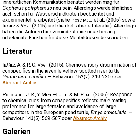
innerartlichen Kommunikation benutzt werden mag für
Gopherus polyphemus
neu sein. Allerdings wurde ähnliches
auch schon für Wasserschildkröten beobachtet und
experimentell erarbeitet (siehe
Poschadel
et al., (2006) sowie
Ibanez & Vogt
(2015) und die dort zitierte Literatur). Allerdings
haben die Autoren hier zumindest eine neue bislang
unbekannte Funktion für diese Mentaldrüsen beschrieben.
Literatur
Ibáñez, A. & R. C. Vogt
(2015): Chemosensory discrimination of
conspecifics in the juvenile yellow-spotted river turtle
Podocnemis unifilis
. – Behaviour 152(2): 219-230 oder
Abstract-Archiv
.
Poschadel, J. R., Y. Meyer-Lucht & M. Plath
(2006): Response
to chemical cues from conspecifics reflects male mating
preference for large females and avoidance of large
competitors in the European pond turtle,
Emys orbicularis
. –
Behaviour 143(5): 569-587 oder
Abstract-Archiv
.
Galerien