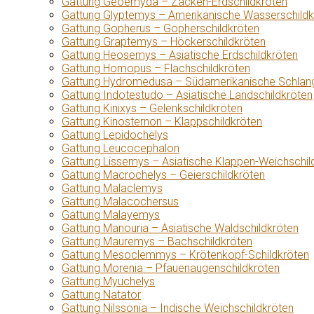
Gattung Geoemyda – Zacken-Erdschildkröten
Gattung Glyptemys – Amerikanische Wasserschildk
Gattung Gopherus – Gopherschildkröten
Gattung Graptemys – Höckerschildkröten
Gattung Heosemys – Asiatische Erdschildkröten
Gattung Homopus – Flachschildkröten
Gattung Hydromedusa – Südamerikanische Schlang
Gattung Indotestudo – Asiatische Landschildkröten
Gattung Kinixys – Gelenkschildkröten
Gattung Kinosternon – Klappschildkröten
Gattung Lepidochelys
Gattung Leucocephalon
Gattung Lissemys – Asiatische Klappen-Weichschil
Gattung Macrochelys – Geierschildkröten
Gattung Malaclemys
Gattung Malacochersus
Gattung Malayemys
Gattung Manouria – Asiatische Waldschildkröten
Gattung Mauremys – Bachschildkröten
Gattung Mesoclemmys – Krötenkopf-Schildkröten
Gattung Morenia – Pfauenaugenschildkröten
Gattung Myuchelys
Gattung Natator
Gattung Nilssonia – Indische Weichschildkröten