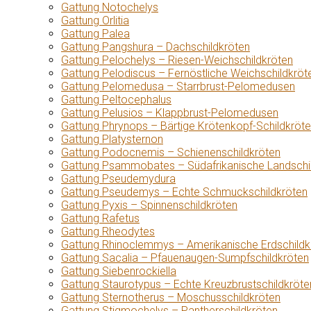
Gattung Notochelys
Gattung Orlitia
Gattung Palea
Gattung Pangshura – Dachschildkröten
Gattung Pelochelys – Riesen-Weichschildkröten
Gattung Pelodiscus – Fernöstliche Weichschildkröt
Gattung Pelomedusa – Starrbrust-Pelomedusen
Gattung Peltocephalus
Gattung Pelusios – Klappbrust-Pelomedusen
Gattung Phrynops – Bärtige Krötenkopf-Schildkröt
Gattung Platysternon
Gattung Podocnemis – Schienenschildkröten
Gattung Psammobates – Südafrikanische Landschi
Gattung Pseudemydura
Gattung Pseudemys – Echte Schmuckschildkröten
Gattung Pyxis – Spinnenschildkröten
Gattung Rafetus
Gattung Rheodytes
Gattung Rhinoclemmys – Amerikanische Erdschildk
Gattung Sacalia – Pfauenaugen-Sumpfschildkröten
Gattung Siebenrockiella
Gattung Staurotypus – Echte Kreuzbrustschildkröte
Gattung Sternotherus – Moschusschildkröten
Gattung Stigmochelys – Pantherschildkröten