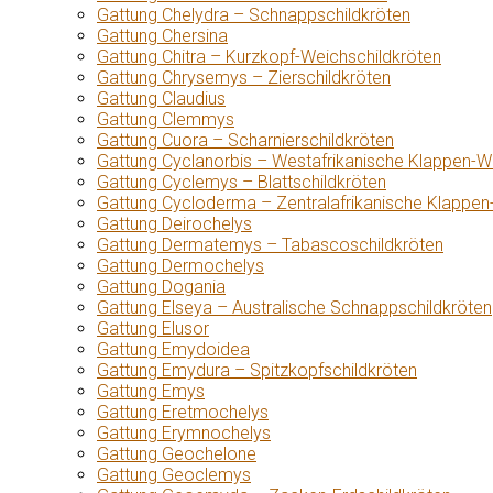
Gattung Chelydra – Schnappschildkröten
Gattung Chersina
Gattung Chitra – Kurzkopf-Weichschildkröten
Gattung Chrysemys – Zierschildkröten
Gattung Claudius
Gattung Clemmys
Gattung Cuora – Scharnierschildkröten
Gattung Cyclanorbis – Westafrikanische Klappen-W
Gattung Cyclemys – Blattschildkröten
Gattung Cycloderma – Zentralafrikanische Klappen
Gattung Deirochelys
Gattung Dermatemys – Tabascoschildkröten
Gattung Dermochelys
Gattung Dogania
Gattung Elseya – Australische Schnappschildkröten
Gattung Elusor
Gattung Emydoidea
Gattung Emydura – Spitzkopfschildkröten
Gattung Emys
Gattung Eretmochelys
Gattung Erymnochelys
Gattung Geochelone
Gattung Geoclemys