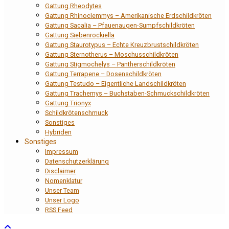
Gattung Rheodytes
Gattung Rhinoclemmys – Amerikanische Erdschildkröten
Gattung Sacalia – Pfauenaugen-Sumpfschildkröten
Gattung Siebenrockiella
Gattung Staurotypus – Echte Kreuzbrustschildkröten
Gattung Sternotherus – Moschusschildkröten
Gattung Stigmochelys – Pantherschildkröten
Gattung Terrapene – Dosenschildkröten
Gattung Testudo – Eigentliche Landschildkröten
Gattung Trachemys – Buchstaben-Schmuckschildkröten
Gattung Trionyx
Schildkrötenschmuck
Sonstiges
Hybriden
Sonstiges
Impressum
Datenschutzerklärung
Disclaimer
Nomenklatur
Unser Team
Unser Logo
RSS Feed