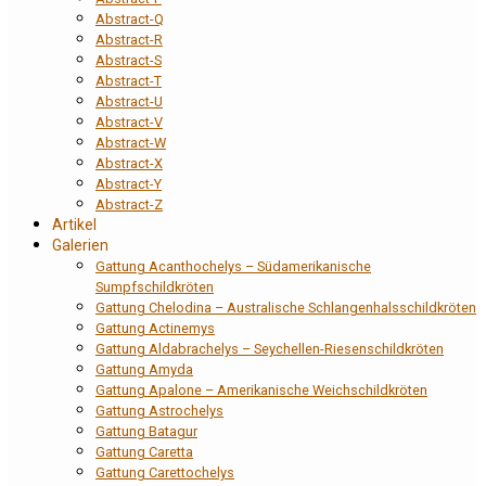
Abstract-Q
Abstract-R
Abstract-S
Abstract-T
Abstract-U
Abstract-V
Abstract-W
Abstract-X
Abstract-Y
Abstract-Z
Artikel
Galerien
Gattung Acanthochelys – Südamerikanische
Sumpfschildkröten
Gattung Chelodina – Australische Schlangenhalsschildkröten
Gattung Actinemys
Gattung Aldabrachelys – Seychellen-Riesenschildkröten
Gattung Amyda
Gattung Apalone – Amerikanische Weichschildkröten
Gattung Astrochelys
Gattung Batagur
Gattung Caretta
Gattung Carettochelys