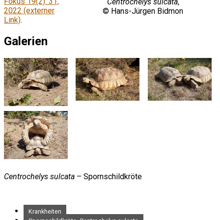
Fokus 19(2): 31,
Centrochelys sulcata
,
2022 (externer
© Hans-Jürgen Bidmon
Link)
.
Galerien
Centrochelys sulcata
– Spornschildkröte
Krankheiten