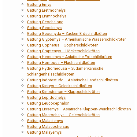
Gattung Emys
Gattung Eretmochelys
Gattung Erymnochelys
Gattung Geochelone
Gattung Geoclemys
Gattung Geoemyda – Zacken-Erdschildkröten
Gattung Glyptemys – Amerikanische Wasserschildkröten
Gattung Gopherus – Gopherschildkröten
Gattung Graptemys – Höckerschildkröten
Gattung Heosemys – Asiatische Erdschildkröten
Gattung Homopus – Flachschildkröten
Gattung Hydromedusa – Südamerikanische
Schlangenhalsschildkröten
Gattung Indotestudo – Asiatische Landschildkröten
Gattung Kinixys – Gelenkschildkröten
Gattung Kinosternon – Klappschildkröten
Gattung Lepidochelys
Gattung Leucocephalon
Gattung Lissemys – Asiatische Klappen-Weichschildkröten
Gattung Macrochelys – Geierschildkröten
Gattung Malaclemys
Gattung Malacochersus
Gattung Malayemys