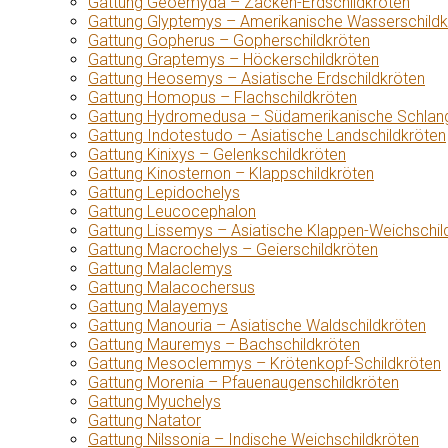
Gattung Geoemyda – Zacken-Erdschildkröten
Gattung Glyptemys – Amerikanische Wasserschildk
Gattung Gopherus – Gopherschildkröten
Gattung Graptemys – Höckerschildkröten
Gattung Heosemys – Asiatische Erdschildkröten
Gattung Homopus – Flachschildkröten
Gattung Hydromedusa – Südamerikanische Schlang
Gattung Indotestudo – Asiatische Landschildkröten
Gattung Kinixys – Gelenkschildkröten
Gattung Kinosternon – Klappschildkröten
Gattung Lepidochelys
Gattung Leucocephalon
Gattung Lissemys – Asiatische Klappen-Weichschil
Gattung Macrochelys – Geierschildkröten
Gattung Malaclemys
Gattung Malacochersus
Gattung Malayemys
Gattung Manouria – Asiatische Waldschildkröten
Gattung Mauremys – Bachschildkröten
Gattung Mesoclemmys – Krötenkopf-Schildkröten
Gattung Morenia – Pfauenaugenschildkröten
Gattung Myuchelys
Gattung Natator
Gattung Nilssonia – Indische Weichschildkröten