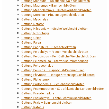
Gattung Manouria – Asiatische Waldschildkröten
Gattung Mauremys – Bachschildkröten
Gattung Mesoclemmys – Krötenkopf-Schildkröten
Gattung Morenia – Pfauenaugenschildkröten
Gattung Myuchelys
Gattung Natator
Gattung Nilssonia – Indische Weichschildkröten
Gattung Notochelys
Gattung Orlitia
Gattung Palea
Gattung Pangshura – Dachschildkröten
Gattung Pelochelys – Riesen-Weichschildkröten
Gattung Pelodiscus – Fernöstliche Weichschildkröten
Gattung Pelomedusa – Starrbrust-Pelomedusen
Gattung Peltocephalus
Gattung Pelusios – Klappbrust-Pelomedusen
Gattung Phrynops – Bärtige Krötenkopf-Schildkröten
Gattung Platysternon
Gattung Podocnemis – Schienenschildkröten
Gattung Psammobates – Südafrikanische Landschildkröten
Gattung Pseudemydura
Gattung Pseudemys – Echte Schmuckschildkröten
Gattung Pyxis – Spinnenschildkröten
Gattung Rafetus