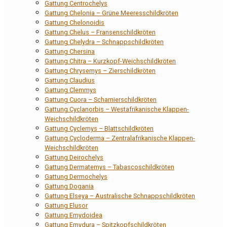
Gattung Centrochelys
Gattung Chelonia – Grüne Meeresschildkröten
Gattung Chelonoidis
Gattung Chelus – Fransenschildkröten
Gattung Chelydra – Schnappschildkröten
Gattung Chersina
Gattung Chitra – Kurzkopf-Weichschildkröten
Gattung Chrysemys – Zierschildkröten
Gattung Claudius
Gattung Clemmys
Gattung Cuora – Scharnierschildkröten
Gattung Cyclanorbis – Westafrikanische Klappen-
Weichschildkröten
Gattung Cyclemys – Blattschildkröten
Gattung Cycloderma – Zentralafrikanische Klappen-
Weichschildkröten
Gattung Deirochelys
Gattung Dermatemys – Tabascoschildkröten
Gattung Dermochelys
Gattung Dogania
Gattung Elseya – Australische Schnappschildkröten
Gattung Elusor
Gattung Emydoidea
Gattung Emydura – Spitzkopfschildkröten