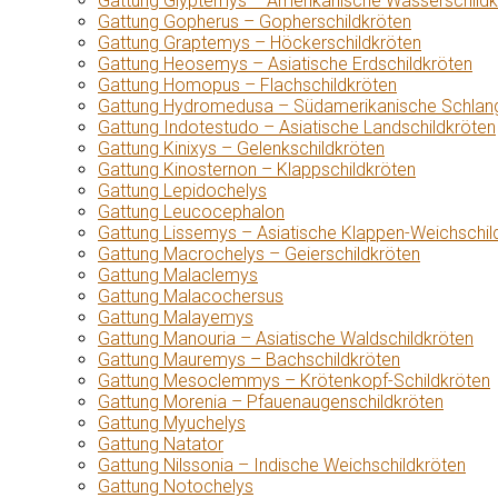
Gattung Glyptemys – Amerikanische Wasserschildk
Gattung Gopherus – Gopherschildkröten
Gattung Graptemys – Höckerschildkröten
Gattung Heosemys – Asiatische Erdschildkröten
Gattung Homopus – Flachschildkröten
Gattung Hydromedusa – Südamerikanische Schlang
Gattung Indotestudo – Asiatische Landschildkröten
Gattung Kinixys – Gelenkschildkröten
Gattung Kinosternon – Klappschildkröten
Gattung Lepidochelys
Gattung Leucocephalon
Gattung Lissemys – Asiatische Klappen-Weichschil
Gattung Macrochelys – Geierschildkröten
Gattung Malaclemys
Gattung Malacochersus
Gattung Malayemys
Gattung Manouria – Asiatische Waldschildkröten
Gattung Mauremys – Bachschildkröten
Gattung Mesoclemmys – Krötenkopf-Schildkröten
Gattung Morenia – Pfauenaugenschildkröten
Gattung Myuchelys
Gattung Natator
Gattung Nilssonia – Indische Weichschildkröten
Gattung Notochelys