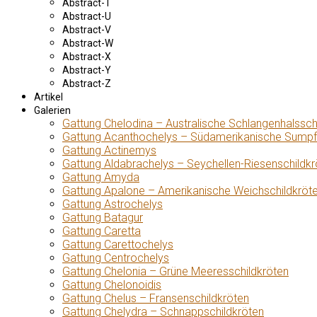
Abstract-T
Abstract-U
Abstract-V
Abstract-W
Abstract-X
Abstract-Y
Abstract-Z
Artikel
Galerien
Gattung Chelodina – Australische Schlangenhalssch
Gattung Acanthochelys – Südamerikanische Sumpf
Gattung Actinemys
Gattung Aldabrachelys – Seychellen-Riesenschildkr
Gattung Amyda
Gattung Apalone – Amerikanische Weichschildkröt
Gattung Astrochelys
Gattung Batagur
Gattung Caretta
Gattung Carettochelys
Gattung Centrochelys
Gattung Chelonia – Grüne Meeresschildkröten
Gattung Chelonoidis
Gattung Chelus – Fransenschildkröten
Gattung Chelydra – Schnappschildkröten