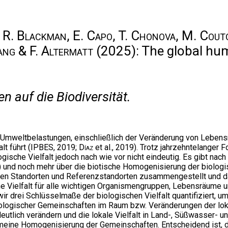
et, R. Blackman, E. Capo, T. Chonova, M. Cout
ang & F. Altermatt
(2025): The global hum
 auf die Biodiversität.
n Umweltbelastungen, einschließlich der Veränderung von Lebe
t führt (
IPBES
, 2019;
Díaz
et al., 2019). Trotz jahrzehntelanger
che Vielfalt jedoch nach wie vor nicht eindeutig. Es gibt nach
8) und noch mehr über die biotische Homogenisierung der biologi
nen Standorten und Referenzstandorten zusammengestellt und da
e Vielfalt für alle wichtigen Organismengruppen, Lebensräume u
 wir drei Schlüsselmaße der biologischen Vielfalt quantifiziert, 
gischer Gemeinschaften im Raum bzw. Veränderungen der lokale
lich verändern und die lokale Vielfalt in Land-, Süßwasser- 
gemeine Homogenisierung der Gemeinschaften. Entscheidend ist,