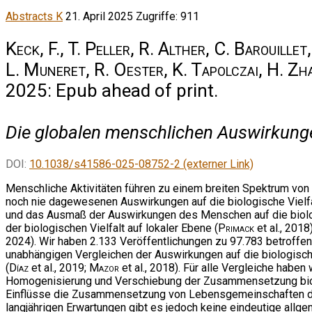
Abstracts K
21. April 2025
Zugriffe: 911
Keck, F., T. Peller, R. Alther, C. Barouill
L. Muneret, R. Oester, K. Tapolczai, H. Zh
2025: Epub ahead of print.
Die globalen menschlichen Auswirkungen
DOI:
10.1038/s41586-025-08752-2 (externer Link)
Menschliche Aktivitäten führen zu einem breiten Spektrum vo
noch nie dagewesenen Auswirkungen auf die biologische Vielfal
und das Ausmaß der Auswirkungen des Menschen auf die biologis
der biologischen Vielfalt auf lokaler Ebene (
Primack
et al., 201
2024). Wir haben 2.133 Veröffentlichungen zu 97.783 betroffe
unabhängigen Vergleichen der Auswirkungen auf die biologisch
(
Díaz
et al., 2019;
Mazor
et al., 2018). Für alle Vergleiche haben
Homogenisierung und Verschiebung der Zusammensetzung biolo
Einflüsse die Zusammensetzung von Lebensgemeinschaften deut
langjährigen Erwartungen gibt es jedoch keine eindeutige all