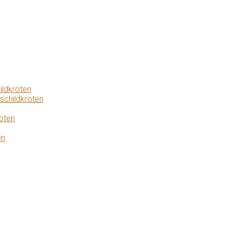
ildkröten
schildkröten
öten
en