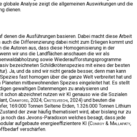
de globale Analyse zeigt die allgemeinen Auswirkungen und die
ng dienen.
, auf denen die Ausführungen basieren. Dabei macht diese Arbeit
s auch die Differenzierung dabei nicht zum Erliegen kommt und
n die Autoren aus, dass diese Homogenisierung in der
 wenn wir uns die Landflächen anschauen die wir als
 Tropenwaldabholzung sowie Wiederaufforstungsprogramme
vasiv bezeichneten Schildkrötenspezies mit eines der besten
atur). Ja, und da sind wir nicht gerade besser, denn man kann
 Spezies fast homogen über die ganze Welt verbreitet hat und
 Planeten mitbewohnenden Spezies eingeleitet hat. Es stellt
twendigen gewaltigen Datenmengen zu analysieren und
t schon abzeichnet nutzen wir KI genauso wie die Sozialen
lant,
Crawford
, 2024;
Castelveechi
, 2024) und beuten die
fer, 169.000 Tonnen Seltene Erden, 1.326.000 Tonnen Lithium
n Zustand der zwar häufig thematisiert wird, aber bislang nur zu
 da ja noch das Jevons-Paradoxon welches besagt, dass jede
dular aufgebaute energieeffizientere KI (
Conroy & Mallapaty
,
offbedarf verschärfen.