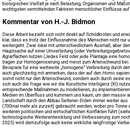
biologischen Vielfalt je nach Belastung, Organismen und Maßs
wichtigsten vermittelnden Faktoren menschlicher Einflüsse auf 
Kommentar von H.-J. Bidmon
Diese Arbeit bezieht sich nicht direkt auf Schildkröten und erw
klar, dass es trotz der Einflussnahme des Menschen nicht nur
weitergeht. Zwar lokal mit unterschiedlichem Ausmaß, aber de
Hauptsache auf einer Umverteilung (oder Verbreitungsgebietsve
Agrarflächen nutzen (Jedes Feld oder jede Plantage eine hom
tragen zur Homogenisierung und meist zum Artenschwund bei. J
Beispiele für eine weltweite „homogene“ Verbreitung durch d
auch gleichzeitig mit anmerken, dass der auf den
Homo sapien
somit nicht nur den Artenschwund, sondern auch durch seine e
sich auch die Frage wie wir die Künstliche Intelligenz (KI) nu
entsprechende Maßnahmen zu modellieren, zu implementieren un
Medien im Überfluss und kümmern uns kaum, um den massiv an
Landschaft durch den Abbau Seltener-Erden immer weiter aus.
(700mal mehr als zurzeit) gebraucht werden, wobei pro Tonne 
weiteren politischen und wirtschaftlichen Konflikten führt (si
technologische Weiterentwicklung und Verbesserung zum noch hä
2025) wird demzufolge auch keine wirkliche langfristige Verbe