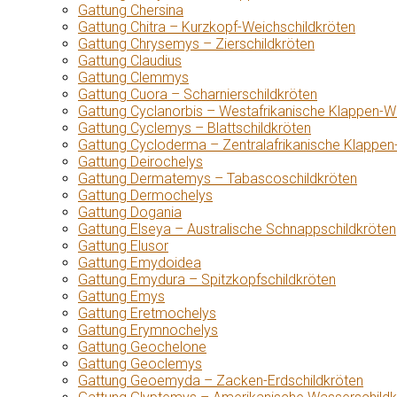
Gattung Chersina
Gattung Chitra – Kurzkopf-Weichschildkröten
Gattung Chrysemys – Zierschildkröten
Gattung Claudius
Gattung Clemmys
Gattung Cuora – Scharnierschildkröten
Gattung Cyclanorbis – Westafrikanische Klappen-W
Gattung Cyclemys – Blattschildkröten
Gattung Cycloderma – Zentralafrikanische Klappen
Gattung Deirochelys
Gattung Dermatemys – Tabascoschildkröten
Gattung Dermochelys
Gattung Dogania
Gattung Elseya – Australische Schnappschildkröten
Gattung Elusor
Gattung Emydoidea
Gattung Emydura – Spitzkopfschildkröten
Gattung Emys
Gattung Eretmochelys
Gattung Erymnochelys
Gattung Geochelone
Gattung Geoclemys
Gattung Geoemyda – Zacken-Erdschildkröten