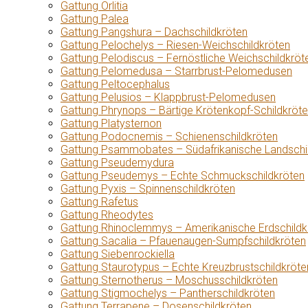
Gattung Orlitia
Gattung Palea
Gattung Pangshura – Dachschildkröten
Gattung Pelochelys – Riesen-Weichschildkröten
Gattung Pelodiscus – Fernöstliche Weichschildkröt
Gattung Pelomedusa – Starrbrust-Pelomedusen
Gattung Peltocephalus
Gattung Pelusios – Klappbrust-Pelomedusen
Gattung Phrynops – Bärtige Krötenkopf-Schildkröt
Gattung Platysternon
Gattung Podocnemis – Schienenschildkröten
Gattung Psammobates – Südafrikanische Landschi
Gattung Pseudemydura
Gattung Pseudemys – Echte Schmuckschildkröten
Gattung Pyxis – Spinnenschildkröten
Gattung Rafetus
Gattung Rheodytes
Gattung Rhinoclemmys – Amerikanische Erdschildk
Gattung Sacalia – Pfauenaugen-Sumpfschildkröten
Gattung Siebenrockiella
Gattung Staurotypus – Echte Kreuzbrustschildkröte
Gattung Sternotherus – Moschusschildkröten
Gattung Stigmochelys – Pantherschildkröten
Gattung Terrapene – Dosenschildkröten