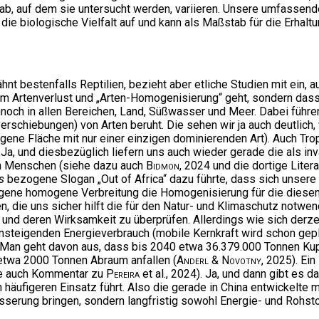
tab, auf dem sie untersucht werden, variieren. Unsere umfassen
die biologische Vielfalt auf und kann als Maßstab für die Erhaltu
ähnt bestenfalls Reptilien, bezieht aber etliche Studien mit ein
 um Artenverlust und „Arten-Homogenisierung“ geht, sondern das
nnoch in allen Bereichen, Land, Süßwasser und Meer. Dabei führe
rschiebungen) von Arten beruht. Die sehen wir ja auch deutlich,
ogene Fläche mit nur einer einzigen dominierenden Art). Auch
a, und diesbezüglich liefern uns auch wieder gerade die als in
en Menschen (siehe dazu auch
Bidmon
, 2024 und die dortige Liter
s
bezogene Slogan „Out of Africa“ dazu führte, dass sich unsere
igene homogene Verbreitung die Homogenisierung für die diesen
tzen, die uns sicher hilft die für den Natur- und Klimaschutz no
d deren Wirksamkeit zu überprüfen. Allerdings wie sich derzei
steigenden Energieverbrauch (mobile Kernkraft wird schon gep
 Man geht davon aus, dass bis 2040 etwa 36.379.000 Tonnen Kup
etwa 2000 Tonnen Abraum anfallen (
Anderl & Novotny
, 2025). Ei
ehe auch Kommentar zu
Pereira
et al., 2024). Ja, und dann gibt es
ufigeren Einsatz führt. Also die gerade in China entwickelte mo
sserung bringen, sondern langfristig sowohl Energie- und Rohst