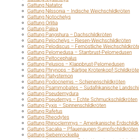
Gattung Natator
Gattung Nilssonia – Indische Weichschildkröten
Gattung Notochelys
Gattung Orlitia
Gattung Palea
Gattung Pangshura – Dachschildkröten
Gattung Pelochelys – Riesen-Weichschildkröten
Gattung Pelodiscus – Fernöstliche Weichschildkröt
Gattung Pelomedusa – Starrbrust-Pelomedusen
Gattung Peltocephalus
Gattung Pelusios – Klappbrust-Pelomedusen
Gattung Phrynops – Bärtige Krötenkopf-Schildkröt
Gattung Platysternon
Gattung Podocnemis – Schienenschildkröten
Gattung Psammobates – Südafrikanische Landschi
Gattung Pseudemydura
Gattung Pseudemys – Echte Schmuckschildkröten
Gattung Pyxis – Spinnenschildkröten
Gattung Rafetus
Gattung Rheodytes
Gattung Rhinoclemmys – Amerikanische Erdschildk
Gattung Sacalia – Pfauenaugen-Sumpfschildkröten
Gattung Siebenrockiella