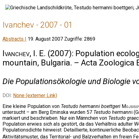
Ivanchev - 2007 - 01
Abstracts I
19. August 2007
Zugriffe: 2869
Ivanchev, I. E.
(2007): Population ecolog
mountain, Bulgaria. – Acta Zoologica 
Die Populationsökologie und Biologie 
DOI:
None (externer Link)
Eine kleine Population von
Testudo hermanni boettgeri
Mojsiso
untersucht – am Berg Eminska wurden 57
Testudo hermann
i (
G
markiert und beschrieben. Nur ein Männchen von
Testudo graec
Population erwies sich als gestört, da das Verhältnis adulter 
Populationsdichte hinweist. Detaillierte, kontinuierliche Beo
Aktivitätsmuster, das Territorial- und Balzverhalten im freien 