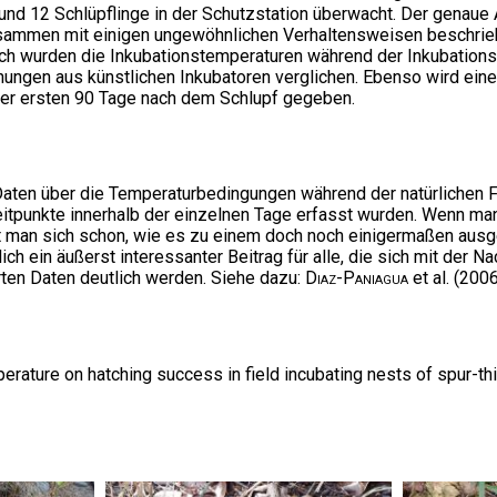
d 12 Schlüpflinge in der Schutzstation überwacht. Der genaue 
sammen mit einigen ungewöhnlichen Verhaltensweisen beschrie
lich wurden die Inkubationstemperaturen während der Inkubations
ungen aus künstlichen Inkubatoren verglichen. Ebenso wird eine 
der ersten 90 Tage nach dem Schlupf gegeben.
Daten über die Temperaturbedingungen während der natürlichen F
eitpunkte innerhalb der einzelnen Tage erfasst wurden. Wenn man
agt man sich schon, wie es zu einem doch noch einigermaßen aus
ich ein äußerst interessanter Beitrag für alle, die sich mit der
rten Daten deutlich werden. Siehe dazu:
Diaz-Paniagua
et al. (200
erature on hatching success in field incubating nests of spur-th