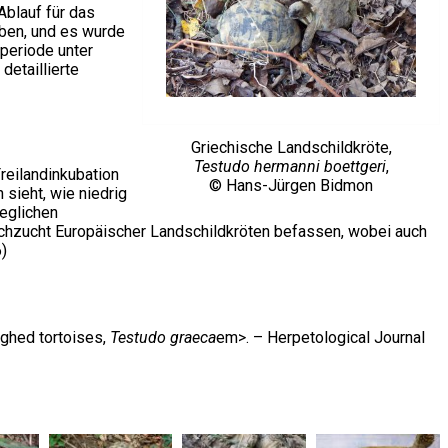
Ablauf für das
ben, und es wurde
periode unter
detaillierte
Griechische Landschildkröte,
Testudo hermanni boettgeri
,
reilandinkubation
© Hans-Jürgen Bidmon
 sieht, wie niedrig
geglichen
 Nachzucht Europäischer Landschildkröten befassen, wobei auch
6)
ighed tortoises,
Testudo graeca
em>. – Herpetological Journal