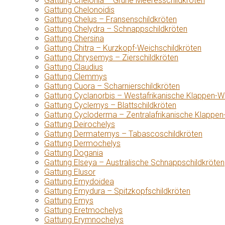
Gattung Chelonia – Grüne Meeresschildkröten
Gattung Chelonoidis
Gattung Chelus – Fransenschildkröten
Gattung Chelydra – Schnappschildkröten
Gattung Chersina
Gattung Chitra – Kurzkopf-Weichschildkröten
Gattung Chrysemys – Zierschildkröten
Gattung Claudius
Gattung Clemmys
Gattung Cuora – Scharnierschildkröten
Gattung Cyclanorbis – Westafrikanische Klappen-W
Gattung Cyclemys – Blattschildkröten
Gattung Cycloderma – Zentralafrikanische Klappen
Gattung Deirochelys
Gattung Dermatemys – Tabascoschildkröten
Gattung Dermochelys
Gattung Dogania
Gattung Elseya – Australische Schnappschildkröten
Gattung Elusor
Gattung Emydoidea
Gattung Emydura – Spitzkopfschildkröten
Gattung Emys
Gattung Eretmochelys
Gattung Erymnochelys