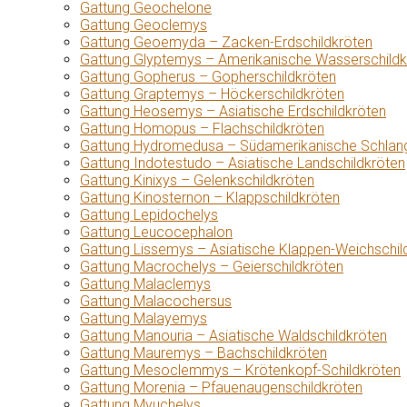
Gattung Geochelone
Gattung Geoclemys
Gattung Geoemyda – Zacken-Erdschildkröten
Gattung Glyptemys – Amerikanische Wasserschildk
Gattung Gopherus – Gopherschildkröten
Gattung Graptemys – Höckerschildkröten
Gattung Heosemys – Asiatische Erdschildkröten
Gattung Homopus – Flachschildkröten
Gattung Hydromedusa – Südamerikanische Schlang
Gattung Indotestudo – Asiatische Landschildkröten
Gattung Kinixys – Gelenkschildkröten
Gattung Kinosternon – Klappschildkröten
Gattung Lepidochelys
Gattung Leucocephalon
Gattung Lissemys – Asiatische Klappen-Weichschil
Gattung Macrochelys – Geierschildkröten
Gattung Malaclemys
Gattung Malacochersus
Gattung Malayemys
Gattung Manouria – Asiatische Waldschildkröten
Gattung Mauremys – Bachschildkröten
Gattung Mesoclemmys – Krötenkopf-Schildkröten
Gattung Morenia – Pfauenaugenschildkröten
Gattung Myuchelys