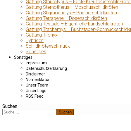
Gattung Staurotypus – Echte Kreuzbrustschildkröte
Gattung Sternotherus – Moschusschildkröten
Gattung Stigmochelys – Pantherschildkröten
Gattung Terrapene – Dosenschildkröten
Gattung Testudo – Eigentliche Landschildkröten
Gattung Trachemys – Buchstaben-Schmuckschildk
Gattung Trionyx
Hybriden
Schildkrötenschmuck
Sonstiges
Sonstiges
Impressum
Datenschutzerklärung
Disclaimer
Nomenklatur
Unser Team
Unser Logo
RSS Feed
Suchen
Suchen