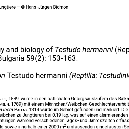
y and biology of
Testudo hermanni
(Rep
Bulgaria 59(2): 153-163.
von
Testudo hermanni
(Reptilia: Testudi
vics
, 1889, wurde in den östlichsten Gebirgsausläufern des Balk
melin
, 1789) mit einem Männchen/Weibchen-Geschlechterverhält
a ibera
Pallas
, 1814 wurde im Gebiet gefunden und markiert. Die 
Weibchen zu Jungtieren bei 0,19 lag, was auf einen alarmierende
bachtungen während verschiedener Tages- und Jahreszeiten erfass
2
Feld sowie innerhalb einer 2000 m
umfassenden eingefassten Sch