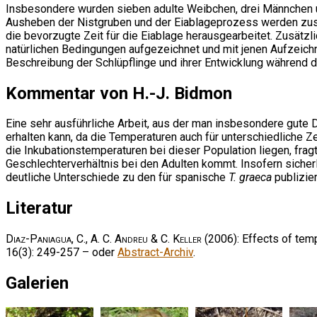
Insbesondere wurden sieben adulte Weibchen, drei Männchen un
Ausheben der Nistgruben und der Eiablageprozess werden zu
die bevorzugte Zeit für die Eiablage herausgearbeitet. Zusätz
natürlichen Bedingungen aufgezeichnet und mit jenen Aufzeichn
Beschreibung der Schlüpflinge und ihrer Entwicklung während 
Kommentar von H.-J. Bidmon
Eine sehr ausführliche Arbeit, aus der man insbesondere gute 
erhalten kann, da die Temperaturen auch für unterschiedliche Z
die Inkubationstemperaturen bei dieser Population liegen, fr
Geschlechterverhältnis bei den Adulten kommt. Insofern sicherl
deutliche Unterschiede zu den für spanische
T. graeca
publizie
Literatur
Diaz-Paniagua, C., A. C. Andreu & C. Keller
(2006): Effects of temp
16(3): 249-257 – oder
Abstract-Archiv
.
Galerien