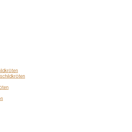
ildkröten
schildkröten
öten
en