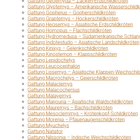
Gattung Geoemyda – Zacken-Erdschildkröten
Gattung Glyptemys – Amerikanische Wasserschildk
Gattung Gopherus – Gopherschildkröten
Gattung Graptemys – Höckerschildkröten
Gattung Heosemys – Asiatische Erdschildkröten
Gattung Homopus – Flachschildkröten
Gattung Hydromedusa – Südamerikanische Schlang
Gattung Indotestudo – Asiatische Landschildkröten
Gattung Kinixys – Gelenkschildkröten
Gattung Kinosternon – Klappschildkröten
Gattung Lepidochelys
Gattung Leucocephalon
Gattung Lissemys – Asiatische Klappen-Weichschil
Gattung Macrochelys – Geierschildkröten
Gattung Malaclemys
Gattung Malacochersus
Gattung Malayemys
Gattung Manouria – Asiatische Waldschildkröten
Gattung Mauremys – Bachschildkröten
Gattung Mesoclemmys – Krötenkopf-Schildkröten
Gattung Morenia – Pfauenaugenschildkröten
Gattung Myuchelys
Gattung Natator
Gattung Nilssonia – Indische Weichschildkröten