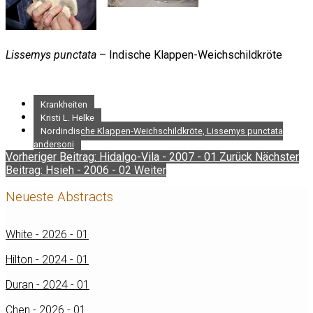
Lissemys punctata
– Indische Klappen-Weichschildkröte
Krankheiten
Kristi L. Helke
Nordindische Klappen-Weichschildkröte, Lissemys punctata
andersoni
Vorheriger Beitrag: Hidalgo-Vila - 2007 - 01
Zurück
Nächster
Beitrag: Hsieh - 2006 - 02
Weiter
Neueste Abstracts
White - 2026 - 01
Hilton - 2024 - 01
Duran - 2024 - 01
Chen - 2026 - 01