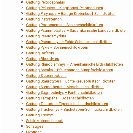
Gattung Peltocephalus
Gattung Pelusios – Klappbrust-Pelomedusen
Gattung Phrynops – Bärtige Krötenkopf-Schildkröten
Gattung Platysternon
Gattung Podocnemis – Schienenschildkröten
Gattung Psammobates – Südafrikanische Landschildkröten
Gattung Pseudemydura
Gattung Pseudemys – Echte Schmuckschildkröten
Gattung Pyxis – Spinnenschildkröten
Gattung Rafetus
Gattung Rheodytes
Gattung Rhinoclemmys – Amerikanische Erdschildkröten
Gattung Sacalia – Pfauenaugen-Sumpfschildkröten
Gattung Siebenrockiella
Gattung Staurotypus – Echte Kreuzbrustschildkröten
Gattung Sternotherus – Moschusschildkröten
Gattung Stigmochelys – Pantherschildkröten
Gattung Terrapene – Dosenschildkröten
Gattung Testudo – Eigentliche Landschildkröten
Gattung Trachemys – Buchstaben-Schmuckschildkröten
Gattung Trionyx
Schildkrötenschmuck
Sonstiges
Hybriden