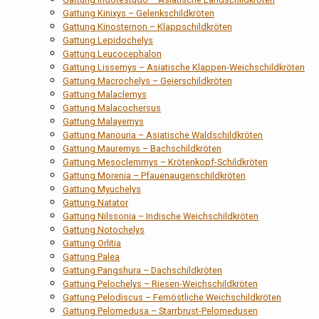
Gattung Kinixys – Gelenkschildkröten
Gattung Kinosternon – Klappschildkröten
Gattung Lepidochelys
Gattung Leucocephalon
Gattung Lissemys – Asiatische Klappen-Weichschildkröten
Gattung Macrochelys – Geierschildkröten
Gattung Malaclemys
Gattung Malacochersus
Gattung Malayemys
Gattung Manouria – Asiatische Waldschildkröten
Gattung Mauremys – Bachschildkröten
Gattung Mesoclemmys – Krötenkopf-Schildkröten
Gattung Morenia – Pfauenaugenschildkröten
Gattung Myuchelys
Gattung Natator
Gattung Nilssonia – Indische Weichschildkröten
Gattung Notochelys
Gattung Orlitia
Gattung Palea
Gattung Pangshura – Dachschildkröten
Gattung Pelochelys – Riesen-Weichschildkröten
Gattung Pelodiscus – Fernöstliche Weichschildkröten
Gattung Pelomedusa – Starrbrust-Pelomedusen