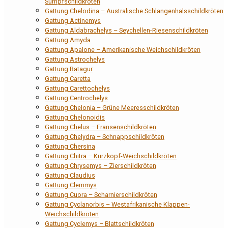
Sumpfschildkröten
Gattung Chelodina – Australische Schlangenhalsschildkröten
Gattung Actinemys
Gattung Aldabrachelys – Seychellen-Riesenschildkröten
Gattung Amyda
Gattung Apalone – Amerikanische Weichschildkröten
Gattung Astrochelys
Gattung Batagur
Gattung Caretta
Gattung Carettochelys
Gattung Centrochelys
Gattung Chelonia – Grüne Meeresschildkröten
Gattung Chelonoidis
Gattung Chelus – Fransenschildkröten
Gattung Chelydra – Schnappschildkröten
Gattung Chersina
Gattung Chitra – Kurzkopf-Weichschildkröten
Gattung Chrysemys – Zierschildkröten
Gattung Claudius
Gattung Clemmys
Gattung Cuora – Scharnierschildkröten
Gattung Cyclanorbis – Westafrikanische Klappen-
Weichschildkröten
Gattung Cyclemys – Blattschildkröten