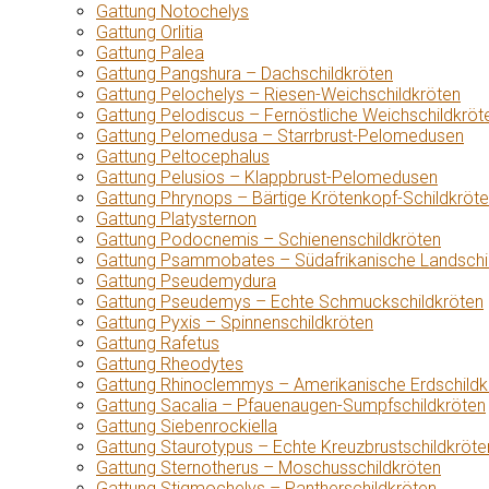
Gattung Notochelys
Gattung Orlitia
Gattung Palea
Gattung Pangshura – Dachschildkröten
Gattung Pelochelys – Riesen-Weichschildkröten
Gattung Pelodiscus – Fernöstliche Weichschildkröt
Gattung Pelomedusa – Starrbrust-Pelomedusen
Gattung Peltocephalus
Gattung Pelusios – Klappbrust-Pelomedusen
Gattung Phrynops – Bärtige Krötenkopf-Schildkröt
Gattung Platysternon
Gattung Podocnemis – Schienenschildkröten
Gattung Psammobates – Südafrikanische Landschi
Gattung Pseudemydura
Gattung Pseudemys – Echte Schmuckschildkröten
Gattung Pyxis – Spinnenschildkröten
Gattung Rafetus
Gattung Rheodytes
Gattung Rhinoclemmys – Amerikanische Erdschildk
Gattung Sacalia – Pfauenaugen-Sumpfschildkröten
Gattung Siebenrockiella
Gattung Staurotypus – Echte Kreuzbrustschildkröte
Gattung Sternotherus – Moschusschildkröten
Gattung Stigmochelys – Pantherschildkröten