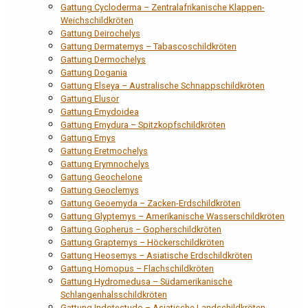
Gattung Cycloderma – Zentralafrikanische Klappen-
Weichschildkröten
Gattung Deirochelys
Gattung Dermatemys – Tabascoschildkröten
Gattung Dermochelys
Gattung Dogania
Gattung Elseya – Australische Schnappschildkröten
Gattung Elusor
Gattung Emydoidea
Gattung Emydura – Spitzkopfschildkröten
Gattung Emys
Gattung Eretmochelys
Gattung Erymnochelys
Gattung Geochelone
Gattung Geoclemys
Gattung Geoemyda – Zacken-Erdschildkröten
Gattung Glyptemys – Amerikanische Wasserschildkröten
Gattung Gopherus – Gopherschildkröten
Gattung Graptemys – Höckerschildkröten
Gattung Heosemys – Asiatische Erdschildkröten
Gattung Homopus – Flachschildkröten
Gattung Hydromedusa – Südamerikanische
Schlangenhalsschildkröten
Gattung Indotestudo – Asiatische Landschildkröten