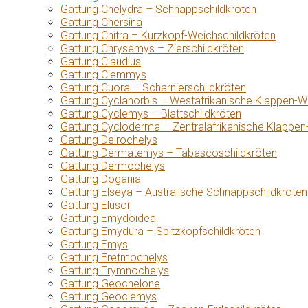
Gattung Chelydra – Schnappschildkröten
Gattung Chersina
Gattung Chitra – Kurzkopf-Weichschildkröten
Gattung Chrysemys – Zierschildkröten
Gattung Claudius
Gattung Clemmys
Gattung Cuora – Scharnierschildkröten
Gattung Cyclanorbis – Westafrikanische Klappen-W
Gattung Cyclemys – Blattschildkröten
Gattung Cycloderma – Zentralafrikanische Klappen
Gattung Deirochelys
Gattung Dermatemys – Tabascoschildkröten
Gattung Dermochelys
Gattung Dogania
Gattung Elseya – Australische Schnappschildkröten
Gattung Elusor
Gattung Emydoidea
Gattung Emydura – Spitzkopfschildkröten
Gattung Emys
Gattung Eretmochelys
Gattung Erymnochelys
Gattung Geochelone
Gattung Geoclemys