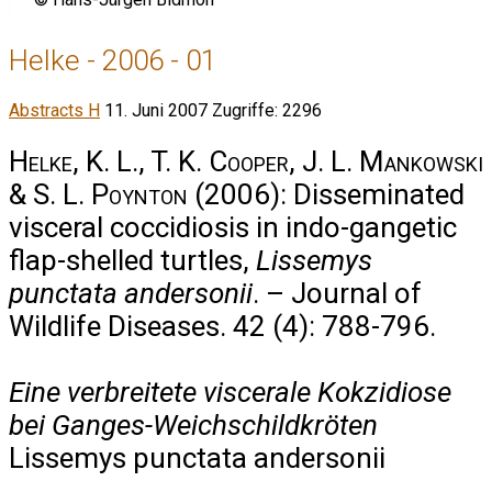
Helke - 2006 - 01
Abstracts H
11. Juni 2007
Zugriffe: 2296
Helke, K. L., T. K. Cooper, J. L. Mankowski
& S. L. Poynton
(2006): Disseminated
visceral coccidiosis in indo-gangetic
flap-shelled turtles,
Lissemys
punctata andersonii
. – Journal of
Wildlife Diseases. 42 (4): 788-796.
Eine verbreitete viscerale Kokzidiose
bei Ganges-Weichschildkröten
Lissemys punctata andersonii