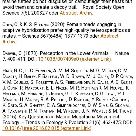
marine turtles do not ‘disguise’ or ‘camouflage’ their nests but
avoid them and create a decoy trail. – Royal Society Open
Science 7(5): 200327 oder
Abstract-Archiv
.
Chen, C. & K. S. Pfennig
(2020): Female toads engaging in
adaptive hybridization prefer high-quality heterospecifics as
mates. – Science 367(6484): 1377-1379 oder
Abstract-
Archiv
.
Darwin, C.
(1873): Perception in the Lower Animals. – Nature
7, 409-411; DOI:
10.1038/007409a0 (externer Link)
.
Hays, G. C., L. C. Ferreira, A. M. M. Sequeira, M. G. Meekan, C. M.
Duarte, H. Bailey, F. Bailleul, W. D. Bowen, M. J. Caley, D. P. Costa,
V. M. Eguíluz, S. Fossette, A. S. Friedlaender, N. Gales, A. C. Gleiss,
J. Gunn, R. Harcourt, E. L. Hazen, M. R. HeithausR, M. Heupel, K.
Holland, M. Horning, I. Jonsen, G. L. Kooyman, C. G. Lowe, P. T.
Madsen, H. Marsh, R. A. Phillips, D. Righton, Y. Ropert-Coudert,
K. Sato, S. A. Shaffer, C. A. Simpfendorfer, D. W. Sims, G. Skomal,
A. Takahashi, P. N. Trathan, M. Wikelski, J. N. Womble & M. Thums
(2016): Key Questions in Marine Megafauna Movement
Ecology. – Trends in Ecology & Evolution 31(6): 463-475; DOI:
10.1016/j.tree.2016.02.015 (externer Link)
.