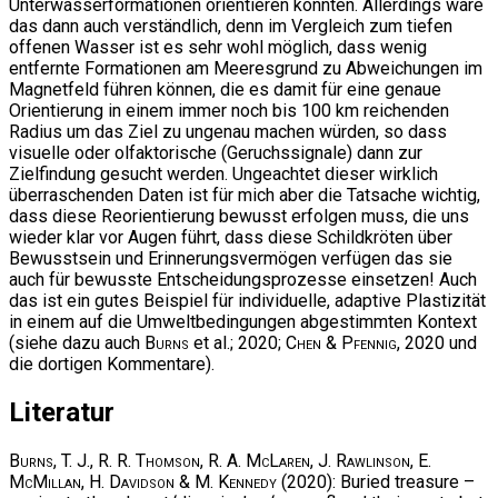
Unterwasserformationen orientieren könnten. Allerdings wäre
das dann auch verständlich, denn im Vergleich zum tiefen
offenen Wasser ist es sehr wohl möglich, dass wenig
entfernte Formationen am Meeresgrund zu Abweichungen im
Magnetfeld führen können, die es damit für eine genaue
Orientierung in einem immer noch bis 100 km reichenden
Radius um das Ziel zu ungenau machen würden, so dass
visuelle oder olfaktorische (Geruchssignale) dann zur
Zielfindung gesucht werden. Ungeachtet dieser wirklich
überraschenden Daten ist für mich aber die Tatsache wichtig,
dass diese Reorientierung bewusst erfolgen muss, die uns
wieder klar vor Augen führt, dass diese Schildkröten über
Bewusstsein und Erinnerungsvermögen verfügen das sie
auch für bewusste Entscheidungsprozesse einsetzen! Auch
das ist ein gutes Beispiel für individuelle, adaptive Plastizität
in einem auf die Umweltbedingungen abgestimmten Kontext
(siehe dazu auch
Burns
et al.; 2020;
Chen & Pfennig
, 2020 und
die dortigen Kommentare).
Literatur
Burns, T. J., R. R. Thomson, R. A. McLaren, J. Rawlinson, E.
McMillan, H. Davidson & M. Kennedy
(2020): Buried treasure –