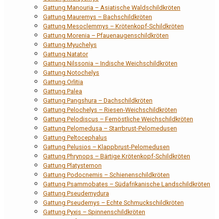
Gattung Manouria – Asiatische Waldschildkröten
Gattung Mauremys – Bachschildkröten
Gattung Mesoclemmys – Krötenkopf-Schildkröten
Gattung Morenia – Pfauenaugenschildkröten
Gattung Myuchelys
Gattung Natator
Gattung Nilssonia – Indische Weichschildkröten
Gattung Notochelys
Gattung Orlitia
Gattung Palea
Gattung Pangshura – Dachschildkröten
Gattung Pelochelys – Riesen-Weichschildkröten
Gattung Pelodiscus – Fernöstliche Weichschildkröten
Gattung Pelomedusa – Starrbrust-Pelomedusen
Gattung Peltocephalus
Gattung Pelusios – Klappbrust-Pelomedusen
Gattung Phrynops – Bärtige Krötenkopf-Schildkröten
Gattung Platysternon
Gattung Podocnemis – Schienenschildkröten
Gattung Psammobates – Südafrikanische Landschildkröten
Gattung Pseudemydura
Gattung Pseudemys – Echte Schmuckschildkröten
Gattung Pyxis – Spinnenschildkröten