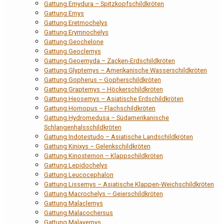
Gattung Emydura – Spitzkopfschildkröten
Gattung Emys
Gattung Eretmochelys
Gattung Erymnochelys
Gattung Geochelone
Gattung Geoclemys
Gattung Geoemyda – Zacken-Erdschildkröten
Gattung Glyptemys – Amerikanische Wasserschildkröten
Gattung Gopherus – Gopherschildkröten
Gattung Graptemys – Höckerschildkröten
Gattung Heosemys – Asiatische Erdschildkröten
Gattung Homopus – Flachschildkröten
Gattung Hydromedusa – Südamerikanische
Schlangenhalsschildkröten
Gattung Indotestudo – Asiatische Landschildkröten
Gattung Kinixys – Gelenkschildkröten
Gattung Kinosternon – Klappschildkröten
Gattung Lepidochelys
Gattung Leucocephalon
Gattung Lissemys – Asiatische Klappen-Weichschildkröten
Gattung Macrochelys – Geierschildkröten
Gattung Malaclemys
Gattung Malacochersus
Gattung Malayemys