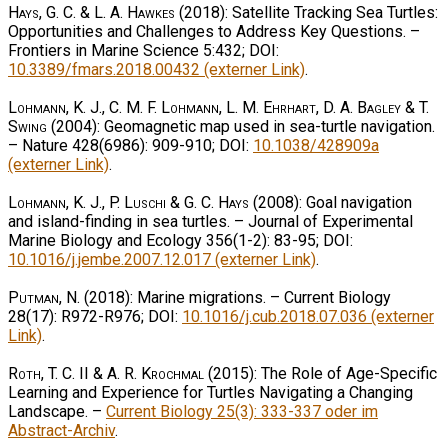
Hays, G. C. & L. A. Hawkes
(2018): Satellite Tracking Sea Turtles:
Opportunities and Challenges to Address Key Questions. –
Frontiers in Marine Science 5:432; DOI:
10.3389/fmars.2018.00432 (externer Link)
.
Lohmann, K. J., C. M. F. Lohmann, L. M. Ehrhart, D. A. Bagley & T.
Swing
(2004): Geomagnetic map used in sea-turtle navigation.
– Nature 428(6986): 909-910; DOI:
10.1038/428909a
(externer Link)
.
Lohmann, K. J., P. Luschi & G. C. Hays
(2008): Goal navigation
and island-finding in sea turtles. – Journal of Experimental
Marine Biology and Ecology 356(1-2): 83-95; DOI:
10.1016/j.jembe.2007.12.017 (externer Link)
.
Putman, N.
(2018): Marine migrations. – Current Biology
28(17): R972-R976; DOI:
10.1016/j.cub.2018.07.036 (externer
Link)
.
Roth, T. C. II & A. R. Krochmal
(2015): The Role of Age-Specific
Learning and Experience for Turtles Navigating a Changing
Landscape. –
Current Biology 25(3): 333-337 oder im
Abstract-Archiv
.