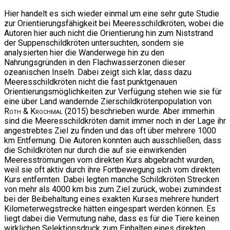
Hier handelt es sich wieder einmal um eine sehr gute Studie
zur Orientierungsfähigkeit bei Meeresschildkröten, wobei die
Autoren hier auch nicht die Orientierung hin zum Niststrand
der Suppenschildkröten untersuchten, sondern sie
analysierten hier die Wanderwege hin zu den
Nahrungsgründen in den Flachwasserzonen dieser
ozeanischen Inseln. Dabei zeigt sich klar, dass dazu
Meeresschildkröten nicht die fast punktgenauen
Orientierungsmöglichkeiten zur Verfügung stehen wie sie für
eine über Land wandernde Zierschildkrötenpopulation von
Roth & Krochmal
(2015) beschrieben wurde. Aber immerhin
sind die Meeresschildkröten damit immer noch in der Lage ihr
angestrebtes Ziel zu finden und das oft über mehrere 1000
km Entfernung. Die Autoren konnten auch ausschließen, dass
die Schildkröten nur durch die auf sie einwirkenden
Meeresströmungen vom direkten Kurs abgebracht wurden,
weil sie oft aktiv durch ihre Fortbewegung sich vom direkten
Kurs entfernten. Dabei legten manche Schildkröten Strecken
von mehr als 4000 km bis zum Ziel zurück, wobei zumindest
bei der Beibehaltung eines exakten Kurses mehrere hundert
Kilometerwegstrecke hätten eingespart werden können. Es
liegt dabei die Vermutung nahe, dass es für die Tiere keinen
wirklichen Selektionsdruck zum Einhalten eines direkten