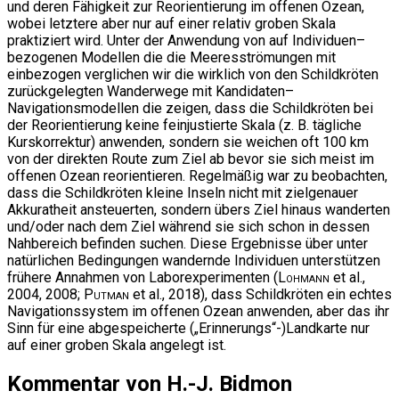
und deren Fähigkeit zur Reorientierung im offenen Ozean,
wobei letztere aber nur auf einer relativ groben Skala
praktiziert wird. Unter der Anwendung von auf Individuen–
bezogenen Modellen die die Meeresströmungen mit
einbezogen verglichen wir die wirklich von den Schildkröten
zurückgelegten Wanderwege mit Kandidaten–
Navigationsmodellen die zeigen, dass die Schildkröten bei
der Reorientierung keine feinjustierte Skala (z. B. tägliche
Kurskorrektur) anwenden, sondern sie weichen oft 100 km
von der direkten Route zum Ziel ab bevor sie sich meist im
offenen Ozean reorientieren. Regelmäßig war zu beobachten,
dass die Schildkröten kleine Inseln nicht mit zielgenauer
Akkuratheit ansteuerten, sondern übers Ziel hinaus wanderten
und/oder nach dem Ziel während sie sich schon in dessen
Nahbereich befinden suchen. Diese Ergebnisse über unter
natürlichen Bedingungen wandernde Individuen unterstützen
frühere Annahmen von Laborexperimenten (
Lohmann
et al.,
2004, 2008;
Putman
et al., 2018), dass Schildkröten ein echtes
Navigationssystem im offenen Ozean anwenden, aber das ihr
Sinn für eine abgespeicherte („Erinnerungs“-)Landkarte nur
auf einer groben Skala angelegt ist.
Kommentar von H.-J. Bidmon