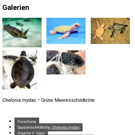
Galerien
Chelonia mydas
– Grüne Meeresschildkröte
Forschung
Suppenschildkröte, Chelonia mydas
Graeme C. Hays