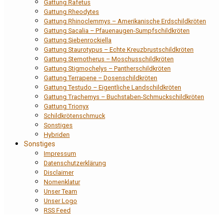
Gattung Rafetus
Gattung Rheodytes
Gattung Rhinoclemmys – Amerikanische Erdschildkröten
Gattung Sacalia – Pfauenaugen-Sumpfschildkröten
Gattung Siebenrockiella
Gattung Staurotypus – Echte Kreuzbrustschildkröten
Gattung Sternotherus – Moschusschildkröten
Gattung Stigmochelys – Pantherschildkröten
Gattung Terrapene – Dosenschildkröten
Gattung Testudo – Eigentliche Landschildkröten
Gattung Trachemys – Buchstaben-Schmuckschildkröten
Gattung Trionyx
Schildkrötenschmuck
Sonstiges
Hybriden
Sonstiges
Impressum
Datenschutzerklärung
Disclaimer
Nomenklatur
Unser Team
Unser Logo
RSS Feed