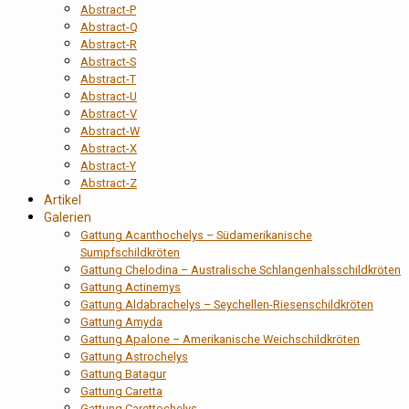
Abstract-P
Abstract-Q
Abstract-R
Abstract-S
Abstract-T
Abstract-U
Abstract-V
Abstract-W
Abstract-X
Abstract-Y
Abstract-Z
Artikel
Galerien
Gattung Acanthochelys – Südamerikanische
Sumpfschildkröten
Gattung Chelodina – Australische Schlangenhalsschildkröten
Gattung Actinemys
Gattung Aldabrachelys – Seychellen-Riesenschildkröten
Gattung Amyda
Gattung Apalone – Amerikanische Weichschildkröten
Gattung Astrochelys
Gattung Batagur
Gattung Caretta
Gattung Carettochelys