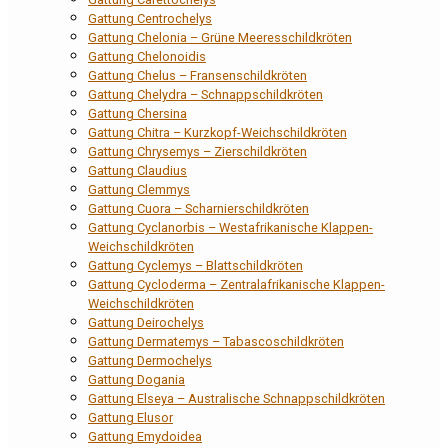
Gattung Centrochelys
Gattung Chelonia – Grüne Meeresschildkröten
Gattung Chelonoidis
Gattung Chelus – Fransenschildkröten
Gattung Chelydra – Schnappschildkröten
Gattung Chersina
Gattung Chitra – Kurzkopf-Weichschildkröten
Gattung Chrysemys – Zierschildkröten
Gattung Claudius
Gattung Clemmys
Gattung Cuora – Scharnierschildkröten
Gattung Cyclanorbis – Westafrikanische Klappen-
Weichschildkröten
Gattung Cyclemys – Blattschildkröten
Gattung Cycloderma – Zentralafrikanische Klappen-
Weichschildkröten
Gattung Deirochelys
Gattung Dermatemys – Tabascoschildkröten
Gattung Dermochelys
Gattung Dogania
Gattung Elseya – Australische Schnappschildkröten
Gattung Elusor
Gattung Emydoidea