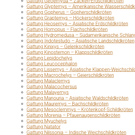
Gattung Geoemyda – Zacken-Erdschildkröten
Gattung Glyptemys – Amerikanische Wasserschildk
Gattung Gopherus – Gopherschildkröten
Gattung Graptemys – Höckerschildkröten
Gattung Heosemys – Asiatische Erdschildkröten
Gattung Homopus – Flachschildkröten
Gattung Hydromedusa – Südamerikanische Schlang
Gattung Indotestudo – Asiatische Landschildkröten
Gattung Kinixys – Gelenkschildkröten
Gattung Kinosternon – Klappschildkröten
Gattung Lepidochelys
Gattung Leucocephalon
Gattung Lissemys – Asiatische Klappen-Weichschil
Gattung Macrochelys – Geierschildkröten
Gattung Malaclemys
Gattung Malacochersus
Gattung Malayemys
Gattung Manouria – Asiatische Waldschildkröten
Gattung Mauremys – Bachschildkröten
Gattung Mesoclemmys – Krötenkopf-Schildkröten
Gattung Morenia – Pfauenaugenschildkröten
Gattung Myuchelys
Gattung Natator
Gattung Nilssonia – Indische Weichschildkröten