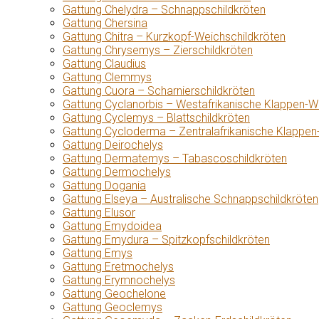
Gattung Chelydra – Schnappschildkröten
Gattung Chersina
Gattung Chitra – Kurzkopf-Weichschildkröten
Gattung Chrysemys – Zierschildkröten
Gattung Claudius
Gattung Clemmys
Gattung Cuora – Scharnierschildkröten
Gattung Cyclanorbis – Westafrikanische Klappen-W
Gattung Cyclemys – Blattschildkröten
Gattung Cycloderma – Zentralafrikanische Klappen
Gattung Deirochelys
Gattung Dermatemys – Tabascoschildkröten
Gattung Dermochelys
Gattung Dogania
Gattung Elseya – Australische Schnappschildkröten
Gattung Elusor
Gattung Emydoidea
Gattung Emydura – Spitzkopfschildkröten
Gattung Emys
Gattung Eretmochelys
Gattung Erymnochelys
Gattung Geochelone
Gattung Geoclemys