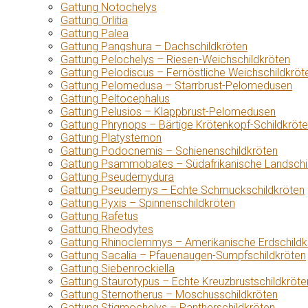
Gattung Notochelys
Gattung Orlitia
Gattung Palea
Gattung Pangshura – Dachschildkröten
Gattung Pelochelys – Riesen-Weichschildkröten
Gattung Pelodiscus – Fernöstliche Weichschildkröt
Gattung Pelomedusa – Starrbrust-Pelomedusen
Gattung Peltocephalus
Gattung Pelusios – Klappbrust-Pelomedusen
Gattung Phrynops – Bärtige Krötenkopf-Schildkröt
Gattung Platysternon
Gattung Podocnemis – Schienenschildkröten
Gattung Psammobates – Südafrikanische Landschi
Gattung Pseudemydura
Gattung Pseudemys – Echte Schmuckschildkröten
Gattung Pyxis – Spinnenschildkröten
Gattung Rafetus
Gattung Rheodytes
Gattung Rhinoclemmys – Amerikanische Erdschildk
Gattung Sacalia – Pfauenaugen-Sumpfschildkröten
Gattung Siebenrockiella
Gattung Staurotypus – Echte Kreuzbrustschildkröte
Gattung Sternotherus – Moschusschildkröten
Gattung Stigmochelys – Pantherschildkröten