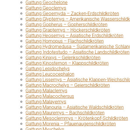
Gattung Geochelone
Gattung Geoclemys
Gattung Geoemyda – Zacken-Erdschildkröten
Gattung Glyptemys – Amerikanische Wasserschildk
Gattung Gopherus – Gopherschildkröten
Gattung Graptemys – Höckerschildkröten
Gattung Heosemys – Asiatische Erdschildkröten
Gattung Homopus – Flachschildkröten
Gattung Hydromedusa – Südamerikanische Schlang
Gattung Indotestudo – Asiatische Landschildkröten
Gattung Kinixys – Gelenkschildkröten
Gattung Kinosternon – Klappschildkröten
Gattung Lepidochelys
Gattung Leucocephalon
Gattung Lissemys – Asiatische Klappen-Weichschil
Gattung Macrochelys – Geierschildkröten
Gattung Malaclemys
Gattung Malacochersus
Gattung Malayemys
Gattung Manouria – Asiatische Waldschildkröten
Gattung Mauremys – Bachschildkröten
Gattung Mesoclemmys – Krötenkopf-Schildkröten
Gattung Morenia – Pfauenaugenschildkröten
Gattung Myuchelys