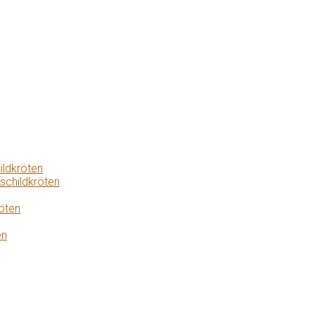
ildkröten
schildkröten
öten
en