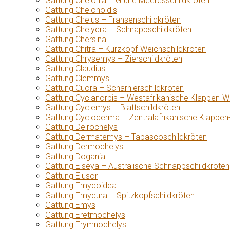
Gattung Chelonia – Grüne Meeresschildkröten
Gattung Chelonoidis
Gattung Chelus – Fransenschildkröten
Gattung Chelydra – Schnappschildkröten
Gattung Chersina
Gattung Chitra – Kurzkopf-Weichschildkröten
Gattung Chrysemys – Zierschildkröten
Gattung Claudius
Gattung Clemmys
Gattung Cuora – Scharnierschildkröten
Gattung Cyclanorbis – Westafrikanische Klappen-W
Gattung Cyclemys – Blattschildkröten
Gattung Cycloderma – Zentralafrikanische Klappen
Gattung Deirochelys
Gattung Dermatemys – Tabascoschildkröten
Gattung Dermochelys
Gattung Dogania
Gattung Elseya – Australische Schnappschildkröten
Gattung Elusor
Gattung Emydoidea
Gattung Emydura – Spitzkopfschildkröten
Gattung Emys
Gattung Eretmochelys
Gattung Erymnochelys