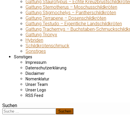
Gattung Staurotypus – Echte Kreuzbrustschildkröte
Gattung Sternotherus – Moschusschildkröten
Gattung Stigmochelys – Pantherschildkröten
Gattung Terrapene – Dosenschildkröten
Gattung Testudo – Eigentliche Landschildkröten
Gattung Trachemys – Buchstaben-Schmuckschildk
Gattung Trionyx
Hybriden
Schildkrötenschmuck
Sonstiges
Sonstiges
Impressum
Datenschutzerklärung
Disclaimer
Nomenklatur
Unser Team
Unser Logo
RSS Feed
Suchen
Suchen