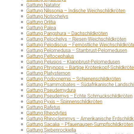
Gattung Natator
Gattung Nilssonia – Indische Weichschildkröten
Gattung Notochelys
Gattung Orlitia
Gattung Palea
Gattung Pangshura – Dachschildkröten
Gattung Pelochelys – Riesen-Weichschildkröten
Gattung Pelodiscus – Fernöstliche Weichschildkröt
Gattung Pelomedusa – Starrbrust-Pelomedusen
Gattung Peltocephalus
Gattung Pelusios – Klappbrust-Pelomedusen
Gattung Phrynops – Bärtige Krötenkopf-Schildkröt
Gattung Platysternon
Gattung Podocnemis – Schienenschildkröten
Gattung Psammobates – Südafrikanische Landschi
Gattung Pseudemydura
Gattung Pseudemys – Echte Schmuckschildkröten
Gattung Pyxis – Spinnenschildkröten
Gattung Rafetus
Gattung Rheodytes
Gattung Rhinoclemmys – Amerikanische Erdschildk
Gattung Sacalia – Pfauenaugen-Sumpfschildkröten
Gattung Siebenrockiella