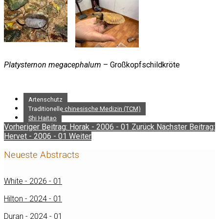
Platysternon megacephalum
– Großkopfschildkröte
Artenschutz
Traditionelle chinesische Medizin (TCM)
Shi Haitao
Vorheriger Beitrag: Horak - 2006 - 01
Zurück
Nächster Beitrag:
Hervet - 2006 - 01
Weiter
Neueste Abstracts
White - 2026 - 01
Hilton - 2024 - 01
Duran - 2024 - 01