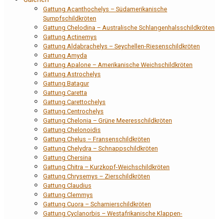
Gattung Acanthochelys – Südamerikanische
Sumpfschildkröten
Gattung Chelodina – Australische Schlangenhalsschildkröten
Gattung Actinemys
Gattung Aldabrachelys – Seychellen-Riesenschildkröten
Gattung Amyda
Gattung Apalone – Amerikanische Weichschildkröten
Gattung Astrochelys
Gattung Batagur
Gattung Caretta
Gattung Carettochelys
Gattung Centrochelys
Gattung Chelonia – Grüne Meeresschildkröten
Gattung Chelonoidis
Gattung Chelus – Fransenschildkröten
Gattung Chelydra – Schnappschildkröten
Gattung Chersina
Gattung Chitra – Kurzkopf-Weichschildkröten
Gattung Chrysemys – Zierschildkröten
Gattung Claudius
Gattung Clemmys
Gattung Cuora – Scharnierschildkröten
Gattung Cyclanorbis – Westafrikanische Klappen-