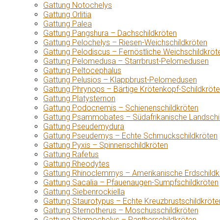
Gattung Notochelys
Gattung Orlitia
Gattung Palea
Gattung Pangshura – Dachschildkröten
Gattung Pelochelys – Riesen-Weichschildkröten
Gattung Pelodiscus – Fernöstliche Weichschildkröt
Gattung Pelomedusa – Starrbrust-Pelomedusen
Gattung Peltocephalus
Gattung Pelusios – Klappbrust-Pelomedusen
Gattung Phrynops – Bärtige Krötenkopf-Schildkröt
Gattung Platysternon
Gattung Podocnemis – Schienenschildkröten
Gattung Psammobates – Südafrikanische Landschi
Gattung Pseudemydura
Gattung Pseudemys – Echte Schmuckschildkröten
Gattung Pyxis – Spinnenschildkröten
Gattung Rafetus
Gattung Rheodytes
Gattung Rhinoclemmys – Amerikanische Erdschildk
Gattung Sacalia – Pfauenaugen-Sumpfschildkröten
Gattung Siebenrockiella
Gattung Staurotypus – Echte Kreuzbrustschildkröte
Gattung Sternotherus – Moschusschildkröten
Gattung Stigmochelys – Pantherschildkröten