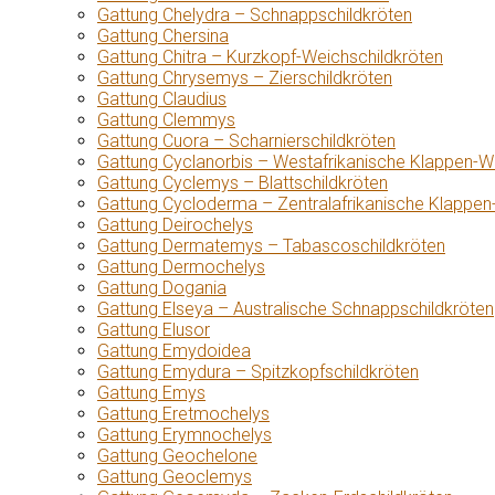
Gattung Chelydra – Schnappschildkröten
Gattung Chersina
Gattung Chitra – Kurzkopf-Weichschildkröten
Gattung Chrysemys – Zierschildkröten
Gattung Claudius
Gattung Clemmys
Gattung Cuora – Scharnierschildkröten
Gattung Cyclanorbis – Westafrikanische Klappen-W
Gattung Cyclemys – Blattschildkröten
Gattung Cycloderma – Zentralafrikanische Klappen
Gattung Deirochelys
Gattung Dermatemys – Tabascoschildkröten
Gattung Dermochelys
Gattung Dogania
Gattung Elseya – Australische Schnappschildkröten
Gattung Elusor
Gattung Emydoidea
Gattung Emydura – Spitzkopfschildkröten
Gattung Emys
Gattung Eretmochelys
Gattung Erymnochelys
Gattung Geochelone
Gattung Geoclemys