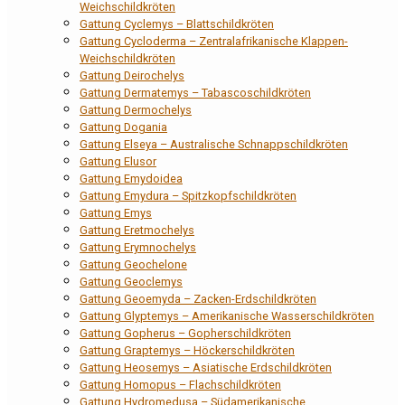
Weichschildkröten
Gattung Cyclemys – Blattschildkröten
Gattung Cycloderma – Zentralafrikanische Klappen-
Weichschildkröten
Gattung Deirochelys
Gattung Dermatemys – Tabascoschildkröten
Gattung Dermochelys
Gattung Dogania
Gattung Elseya – Australische Schnappschildkröten
Gattung Elusor
Gattung Emydoidea
Gattung Emydura – Spitzkopfschildkröten
Gattung Emys
Gattung Eretmochelys
Gattung Erymnochelys
Gattung Geochelone
Gattung Geoclemys
Gattung Geoemyda – Zacken-Erdschildkröten
Gattung Glyptemys – Amerikanische Wasserschildkröten
Gattung Gopherus – Gopherschildkröten
Gattung Graptemys – Höckerschildkröten
Gattung Heosemys – Asiatische Erdschildkröten
Gattung Homopus – Flachschildkröten
Gattung Hydromedusa – Südamerikanische