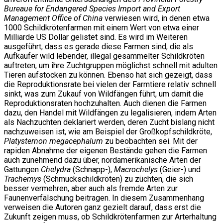
Bureaue for Endangered Species Import and Export
Management Office of China
verwiesen wird, in denen etwa
1000 Schildkrötenfarmen mit einem Wert von etwa einer
Milliarde US Dollar gelistet sind. Es wird im Weiteren
ausgeführt, dass es gerade diese Farmen sind, die als
Aufkäufer wild lebender, illegal gesammelter Schildkröten
auftreten, um ihre Zuchtgruppen möglichst schnell mit adulten
Tieren aufstocken zu können. Ebenso hat sich gezeigt, dass
die Reproduktionsrate bei vielen der Farmtiere relativ schnell
sinkt, was zum Zukauf von Wildfängen führt, um damit die
Reproduktionsraten hochzuhalten. Auch dienen die Farmen
dazu, den Handel mit Wildfängen zu legalisieren, indem Arten
als Nachzuchten deklariert werden, deren Zucht bislang nicht
nachzuweisen ist, wie am Beispiel der Großkopfschildkröte,
Platysternon megacephalum
zu beobachten sei. Mit der
rapiden Abnahme der eigenen Bestände gehen die Farmen
auch zunehmend dazu über, nordamerikanische Arten der
Gattungen
Chelydra
(Schnapp-),
Macrochelys
(Geier-) und
Trachemys
(Schmuckschildkröten) zu züchten, die sich
besser vermehren, aber auch als fremde Arten zur
Faunenverfälschung beitragen. In diesem Zusammenhang
verweisen die Autoren ganz gezielt darauf, dass erst die
Zukunft zeigen muss, ob Schildkrötenfarmen zur Arterhaltung