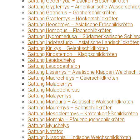
Gattung Geoemyda – Zacken-Erdschildkröten
Gattung Glyptemys – Amerikanische Wasserschildk
Gattung Gopherus – Gopherschildkröten
Gattung Graptemys – Höckerschildkröten
Gattung Heosemys – Asiatische Erdschildkröten
Gattung Homopus – Flachschildkröten
Gattung Hydromedusa – Südamerikanische Schlang
Gattung Indotestudo – Asiatische Landschildkröten
Gattung Kinixys – Gelenkschildkröten
Gattung Kinosternon – Klappschildkröten
Gattung Lepidochelys
Gattung Leucocephalon
Gattung Lissemys – Asiatische Klappen-Weichschil
Gattung Macrochelys – Geierschildkröten
Gattung Malaclemys
Gattung Malacochersus
Gattung Malayemys
Gattung Manouria – Asiatische Waldschildkröten
Gattung Mauremys – Bachschildkröten
Gattung Mesoclemmys – Krötenkopf-Schildkröten
Gattung Morenia – Pfauenaugenschildkröten
Gattung Myuchelys
Gattung Natator
Gattung Nilssonia – Indische Weichschildkröten