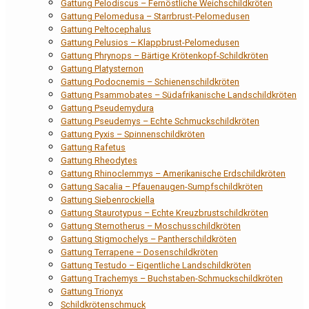
Gattung Pelodiscus – Fernöstliche Weichschildkröten
Gattung Pelomedusa – Starrbrust-Pelomedusen
Gattung Peltocephalus
Gattung Pelusios – Klappbrust-Pelomedusen
Gattung Phrynops – Bärtige Krötenkopf-Schildkröten
Gattung Platysternon
Gattung Podocnemis – Schienenschildkröten
Gattung Psammobates – Südafrikanische Landschildkröten
Gattung Pseudemydura
Gattung Pseudemys – Echte Schmuckschildkröten
Gattung Pyxis – Spinnenschildkröten
Gattung Rafetus
Gattung Rheodytes
Gattung Rhinoclemmys – Amerikanische Erdschildkröten
Gattung Sacalia – Pfauenaugen-Sumpfschildkröten
Gattung Siebenrockiella
Gattung Staurotypus – Echte Kreuzbrustschildkröten
Gattung Sternotherus – Moschusschildkröten
Gattung Stigmochelys – Pantherschildkröten
Gattung Terrapene – Dosenschildkröten
Gattung Testudo – Eigentliche Landschildkröten
Gattung Trachemys – Buchstaben-Schmuckschildkröten
Gattung Trionyx
Schildkrötenschmuck