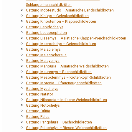
Schlangenhalsschildkröten
Gattung Indotestudo – Asiatische Landschildkröten
Gattung Kinixys – Gelenkschildkröten
Gattung Kinosternon – Klappschildkröten
Gattung Lepidochelys
Gattung Leucocephalon
Gattung Lissemys – Asiatische Klappen-Weichschildkröten
Gattung Macrochelys – Geierschildkröten
Gattung Malaclemys
Gattung Malacochersus
Gattung Malayemys
Gattung Manouria – Asiatische Waldschildkröten
Gattung Mauremys – Bachschildkröten
Gattung Mesoclemmys – Krötenkopf-Schildkröten
Gattung Morenia – Pfauenaugenschildkröten
Gattung Myuchelys
Gattung Natator
Gattung Nilssonia – Indische Weichschildkröten
Gattung Notochelys
Gattung Orlitia
Gattung Palea
Gattung Pangshura – Dachschildkröten
Gattung Pelochelys – Riesen-Weichschildkröten