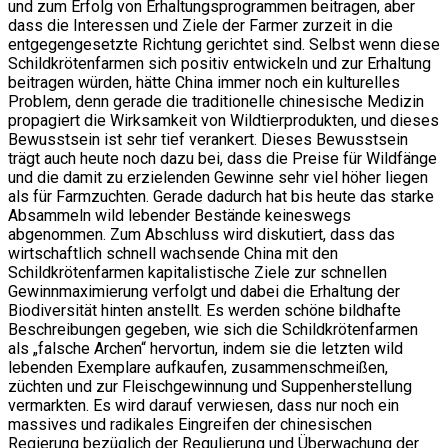
und zum Erfolg von Erhaltungsprogrammen beitragen, aber
dass die Interessen und Ziele der Farmer zurzeit in die
entgegengesetzte Richtung gerichtet sind. Selbst wenn diese
Schildkrötenfarmen sich positiv entwickeln und zur Erhaltung
beitragen würden, hätte China immer noch ein kulturelles
Problem, denn gerade die traditionelle chinesische Medizin
propagiert die Wirksamkeit von Wildtierprodukten, und dieses
Bewusstsein ist sehr tief verankert. Dieses Bewusstsein
trägt auch heute noch dazu bei, dass die Preise für Wildfänge
und die damit zu erzielenden Gewinne sehr viel höher liegen
als für Farmzuchten. Gerade dadurch hat bis heute das starke
Absammeln wild lebender Bestände keineswegs
abgenommen. Zum Abschluss wird diskutiert, dass das
wirtschaftlich schnell wachsende China mit den
Schildkrötenfarmen kapitalistische Ziele zur schnellen
Gewinnmaximierung verfolgt und dabei die Erhaltung der
Biodiversität hinten anstellt. Es werden schöne bildhafte
Beschreibungen gegeben, wie sich die Schildkrötenfarmen
als „falsche Archen“ hervortun, indem sie die letzten wild
lebenden Exemplare aufkaufen, zusammenschmeißen,
züchten und zur Fleischgewinnung und Suppenherstellung
vermarkten. Es wird darauf verwiesen, dass nur noch ein
massives und radikales Eingreifen der chinesischen
Regierung bezüglich der Regulierung und Überwachung der