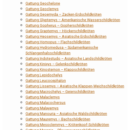
Gattung Geochelone
Gattung Geoclemys
Gattung Geoemyda – Zacken-Erdschildkröten
Gattung Glyptemys – Amerikanische Wasserschildkröten
Gattung Gopherus – Gopherschildkröten
Gattung Graptemys – Höckerschildkröten
Gattung Heosemys – Asiatische Erdschildkröten
Gattung Homopus – Flachschildkröten
Gattung Hydromedusa – Südamerikanische
Schlangenhalsschildkröten
Gattung Indotestudo – Asiatische Landschildkröten
Gattung Kinixys – Gelenkschildkröten
Gattung Kinosternon – Klappschildkröten
Gattung Lepidochelys
Gattung Leucocephalon
Gattung Lissemys – Asiatische Klappen-Weichschildkröten
Gattung Macrochelys – Geierschildkröten
Gattung Malaclemys
Gattung Malacochersus
Gattung Malayemys
Gattung Manouria – Asiatische Waldschildkröten
Gattung Mauremys – Bachschildkröten
Gattung Mesoclemmys – Krötenkopf-Schildkröten