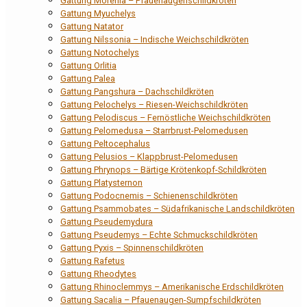
Gattung Morenia – Pfauenaugenschildkröten
Gattung Myuchelys
Gattung Natator
Gattung Nilssonia – Indische Weichschildkröten
Gattung Notochelys
Gattung Orlitia
Gattung Palea
Gattung Pangshura – Dachschildkröten
Gattung Pelochelys – Riesen-Weichschildkröten
Gattung Pelodiscus – Fernöstliche Weichschildkröten
Gattung Pelomedusa – Starrbrust-Pelomedusen
Gattung Peltocephalus
Gattung Pelusios – Klappbrust-Pelomedusen
Gattung Phrynops – Bärtige Krötenkopf-Schildkröten
Gattung Platysternon
Gattung Podocnemis – Schienenschildkröten
Gattung Psammobates – Südafrikanische Landschildkröten
Gattung Pseudemydura
Gattung Pseudemys – Echte Schmuckschildkröten
Gattung Pyxis – Spinnenschildkröten
Gattung Rafetus
Gattung Rheodytes
Gattung Rhinoclemmys – Amerikanische Erdschildkröten
Gattung Sacalia – Pfauenaugen-Sumpfschildkröten