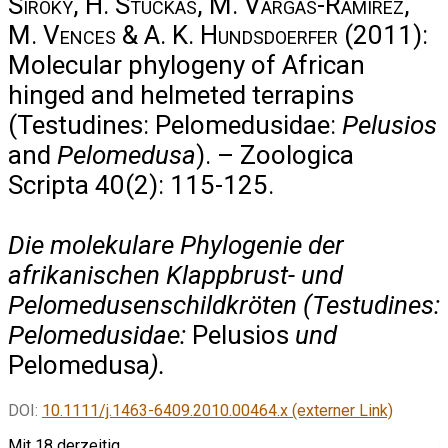
Siroky, H. Stuckas, M. Vargas-Ramírez,
M. Vences & A. K. Hundsdoerfer
(2011):
Molecular phylogeny of African
hinged and helmeted terrapins
(Testudines: Pelomedusidae:
Pelusios
and
Pelomedusa
). – Zoologica
Scripta 40(2): 115-125.
Die molekulare Phylogenie der
afrikanischen Klappbrust- und
Pelomedusenschildkröten (Testudines:
Pelomedusidae:
Pelusios
und
Pelomedusa
).
DOI:
10.1111/j.1463-6409.2010.00464.x (externer Link)
Mit 18 derzeitig