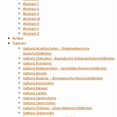
Abstract-T
Abstract-U
Abstract-V
Abstract-W
Abstract-X
Abstract-Y
Abstract-Z
Artikel
Galerien
Gattung Acanthochelys – Südamerikanische
Sumpfschildkröten
Gattung Chelodina – Australische Schlangenhalsschildkröten
Gattung Actinemys
Gattung Aldabrachelys – Seychellen-Riesenschildkröten
Gattung Amyda
Gattung Apalone – Amerikanische Weichschildkröten
Gattung Astrochelys
Gattung Batagur
Gattung Caretta
Gattung Carettochelys
Gattung Centrochelys
Gattung Chelonia – Grüne Meeresschildkröten
Gattung Chelonoidis