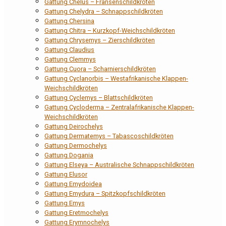
Gattung Chelus – Fransenschildkröten
Gattung Chelydra – Schnappschildkröten
Gattung Chersina
Gattung Chitra – Kurzkopf-Weichschildkröten
Gattung Chrysemys – Zierschildkröten
Gattung Claudius
Gattung Clemmys
Gattung Cuora – Scharnierschildkröten
Gattung Cyclanorbis – Westafrikanische Klappen-
Weichschildkröten
Gattung Cyclemys – Blattschildkröten
Gattung Cycloderma – Zentralafrikanische Klappen-
Weichschildkröten
Gattung Deirochelys
Gattung Dermatemys – Tabascoschildkröten
Gattung Dermochelys
Gattung Dogania
Gattung Elseya – Australische Schnappschildkröten
Gattung Elusor
Gattung Emydoidea
Gattung Emydura – Spitzkopfschildkröten
Gattung Emys
Gattung Eretmochelys
Gattung Erymnochelys