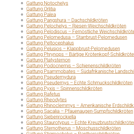
Gattung Notochelys
Gattung Orlitia
Gattung Palea
Gattung Pangshura – Dachschildkröten
Gattung Pelochelys – Riesen-Weichschildkröten
Gattung Pelodiscus – Fernöstliche Weichschildkröt
Gattung Pelomedusa – Starrbrust-Pelomedusen
Gattung Peltocephalus
Gattung Pelusios – Klappbrust-Pelomedusen
Gattung Phrynops – Bärtige Krötenkopf-Schildkröt
Gattung Platysternon
Gattung Podocnemis – Schienenschildkröten
Gattung Psammobates – Südafrikanische Landschi
Gattung Pseudemydura
Gattung Pseudemys – Echte Schmuckschildkröten
Gattung Pyxis – Spinnenschildkröten
Gattung Rafetus
Gattung Rheodytes
Gattung Rhinoclemmys – Amerikanische Erdschildk
Gattung Sacalia – Pfauenaugen-Sumpfschildkröten
Gattung Siebenrockiella
Gattung Staurotypus – Echte Kreuzbrustschildkröte
Gattung Sternotherus – Moschusschildkröten
Gattung Stigmochelys – Pantherschildkröten