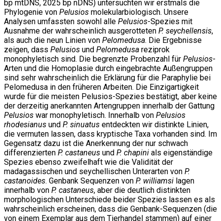
bp mtDNS, 2025 bp nDNS) untersuchten wir erstmals die
Phylogenie von
Pelusios
molekularbiologisch. Unsere
Analysen umfassten sowohl alle
Pelusios
-Spezies mit
Ausnahme der wahrscheinlich ausgerotteten
P. seychellensis
,
als auch die neun Linien von
Pelomedusa
. Die Ergebnisse
zeigen, dass
Pelusios
und
Pelomedusa
reziprok
monophyletisch sind. Die begrenzte Probenzahl für
Pelusios
-
Arten und die Homoplasie durch eingebrachte Außengruppen
sind sehr wahrscheinlich die Erklärung für die Paraphylie bei
Pelomedusa in den früheren Arbeiten. Die Einzigartigkeit
wurde für die meisten Pelusios-Spezies bestätigt, aber keine
der derzeitig anerkannten Artengruppen innerhalb der Gattung
Pelusios
war monophyletisch. Innerhalb von
Pelusios
rhodesianus
und
P. sinuatus
entdeckten wir distinkte Linien,
die vermuten lassen, dass kryptische Taxa vorhanden sind. Im
Gegensatz dazu ist die Anerkennung der nur schwach
differenzierten
P. castaneus
und
P. chapini
als eigenständige
Spezies ebenso zweifelhaft wie die Validität der
madagassischen und seychellischen Unterarten von
P.
castanoides
. Genbank Sequenzen von
P. williamsi
lagen
innerhalb von
P. castaneus
, aber die deutlich distinkten
morphologischen Unterschiede beider Spezies lassen es als
wahrscheinlich erscheinen, dass die Genbank-Sequenzen (die
von einem Exemplar aus dem Tierhandel stammen) auf einer