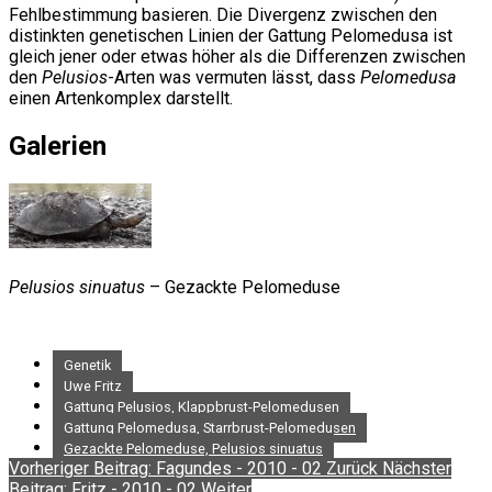
Fehlbestimmung basieren. Die Divergenz zwischen den
distinkten genetischen Linien der Gattung Pelomedusa ist
gleich jener oder etwas höher als die Differenzen zwischen
den
Pelusios
-Arten was vermuten lässt, dass
Pelomedusa
einen Artenkomplex darstellt.
Galerien
Pelusios sinuatus
– Gezackte Pelomeduse
Genetik
Uwe Fritz
Gattung Pelusios, Klappbrust-Pelomedusen
Gattung Pelomedusa, Starrbrust-Pelomedusen
Gezackte Pelomeduse, Pelusios sinuatus
Vorheriger Beitrag: Fagundes - 2010 - 02
Zurück
Nächster
Beitrag: Fritz - 2010 - 02
Weiter