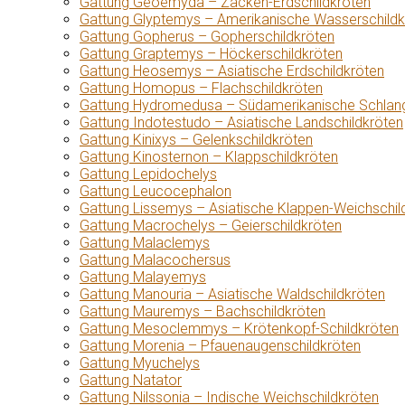
Gattung Geoemyda – Zacken-Erdschildkröten
Gattung Glyptemys – Amerikanische Wasserschildk
Gattung Gopherus – Gopherschildkröten
Gattung Graptemys – Höckerschildkröten
Gattung Heosemys – Asiatische Erdschildkröten
Gattung Homopus – Flachschildkröten
Gattung Hydromedusa – Südamerikanische Schlang
Gattung Indotestudo – Asiatische Landschildkröten
Gattung Kinixys – Gelenkschildkröten
Gattung Kinosternon – Klappschildkröten
Gattung Lepidochelys
Gattung Leucocephalon
Gattung Lissemys – Asiatische Klappen-Weichschil
Gattung Macrochelys – Geierschildkröten
Gattung Malaclemys
Gattung Malacochersus
Gattung Malayemys
Gattung Manouria – Asiatische Waldschildkröten
Gattung Mauremys – Bachschildkröten
Gattung Mesoclemmys – Krötenkopf-Schildkröten
Gattung Morenia – Pfauenaugenschildkröten
Gattung Myuchelys
Gattung Natator
Gattung Nilssonia – Indische Weichschildkröten