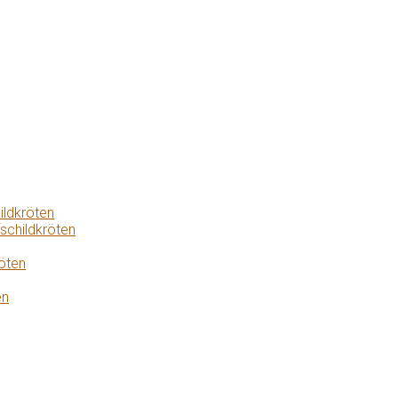
ildkröten
schildkröten
öten
en