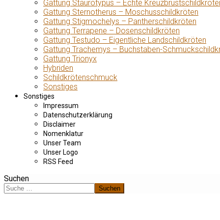
Gattung Staurotypus – Echte Kreuzbrustschildkröte
Gattung Sternotherus – Moschusschildkröten
Gattung Stigmochelys – Pantherschildkröten
Gattung Terrapene – Dosenschildkröten
Gattung Testudo – Eigentliche Landschildkröten
Gattung Trachemys – Buchstaben-Schmuckschildk
Gattung Trionyx
Hybriden
Schildkrötenschmuck
Sonstiges
Sonstiges
Impressum
Datenschutzerklärung
Disclaimer
Nomenklatur
Unser Team
Unser Logo
RSS Feed
Suchen
Suchen