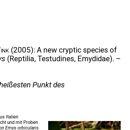
Wink
(2005): A new cryptic species of
ys
(Reptilia, Testudines, Emydidae). –
 heißesten Punkt des
s Italien
ucht und mit Proben
von
Emys orbicularis
.