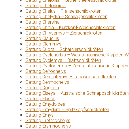
Gattung Chelonia – Grüne Meeresschildkröten
Gattung Chelonoidis
Gattung Chelus – Fransenschildkröten
Gattung Chelydra – Schnappschildkröten
Gattung Chersina
Gattung Chitra – Kurzkopf-Weichschildkröten
Gattung Chrysemys – Zierschildkröten
Gattung Claudius
Gattung Clemmys
Gattung Cuora – Scharnierschildkröten
Gattung Cyclanorbis – Westafrikanische Klappen-W
Gattung Cyclemys – Blattschildkröten
Gattung Cycloderma – Zentralafrikanische Klappen
Gattung Deirochelys
Gattung Dermatemys – Tabascoschildkröten
Gattung Dermochelys
Gattung Dogania
Gattung Elseya – Australische Schnappschildkröten
Gattung Elusor
Gattung Emydoidea
Gattung Emydura – Spitzkopfschildkröten
Gattung Emys
Gattung Eretmochelys
Gattung Erymnochelys