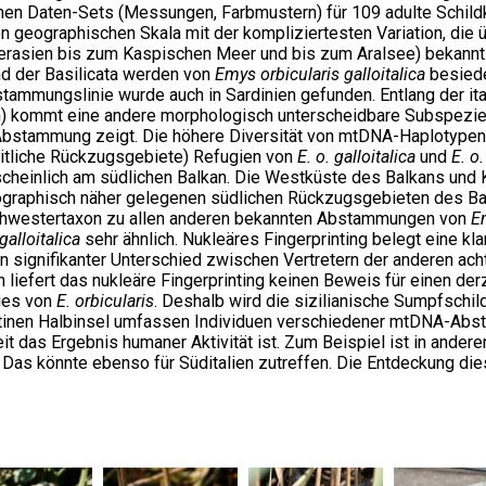
en Daten-Sets (Messungen, Farbmustern) für 109 adulte Schild
alen geographischen Skala mit der kompliziertesten Variation, die
erasien bis zum Kaspischen Meer und bis zum Aralsee) bekannt i
nd der Basilicata werden von
Emys orbicularis galloitalica
besiede
mmungslinie wurde auch in Sardinien gefunden. Entlang der ita
ien) kommt eine andere morphologisch unterscheidbare Subspezie
-Abstammung zeigt. Die höhere Diversität von mtDNA-Haplotype
zeitliche Rückzugsgebiete) Refugien von
E. o. galloitalica
und
E. o.
scheinlich am südlichen Balkan. Die Westküste des Balkans und
geographisch näher gelegenen südlichen Rückzugsgebieten des Bal
chwestertaxon zu allen anderen bekannten Abstammungen von
E
 galloitalica
sehr ähnlich. Nukleäres Fingerprinting belegt eine kla
n signifikanter Unterschied zwischen Vertretern der anderen ac
liefert das nukleäre Fingerprinting keinen Beweis für einen der
ies von
E. orbicularis
. Deshalb wird die sizilianische Sumpfschil
ntinen Halbinsel umfassen Individuen verschiedener mtDNA-Absta
das Ergebnis humaner Aktivität ist. Zum Beispiel ist in anderen
 Das könnte ebenso für Süditalien zutreffen. Die Entdeckung d