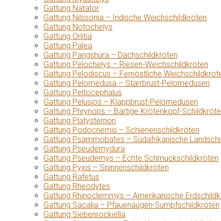
Gattung Natator
Gattung Nilssonia – Indische Weichschildkröten
Gattung Notochelys
Gattung Orlitia
Gattung Palea
Gattung Pangshura – Dachschildkröten
Gattung Pelochelys – Riesen-Weichschildkröten
Gattung Pelodiscus – Fernöstliche Weichschildkröt
Gattung Pelomedusa – Starrbrust-Pelomedusen
Gattung Peltocephalus
Gattung Pelusios – Klappbrust-Pelomedusen
Gattung Phrynops – Bärtige Krötenkopf-Schildkröt
Gattung Platysternon
Gattung Podocnemis – Schienenschildkröten
Gattung Psammobates – Südafrikanische Landschi
Gattung Pseudemydura
Gattung Pseudemys – Echte Schmuckschildkröten
Gattung Pyxis – Spinnenschildkröten
Gattung Rafetus
Gattung Rheodytes
Gattung Rhinoclemmys – Amerikanische Erdschildk
Gattung Sacalia – Pfauenaugen-Sumpfschildkröten
Gattung Siebenrockiella