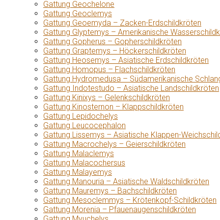
Gattung Geochelone
Gattung Geoclemys
Gattung Geoemyda – Zacken-Erdschildkröten
Gattung Glyptemys – Amerikanische Wasserschildk
Gattung Gopherus – Gopherschildkröten
Gattung Graptemys – Höckerschildkröten
Gattung Heosemys – Asiatische Erdschildkröten
Gattung Homopus – Flachschildkröten
Gattung Hydromedusa – Südamerikanische Schlang
Gattung Indotestudo – Asiatische Landschildkröten
Gattung Kinixys – Gelenkschildkröten
Gattung Kinosternon – Klappschildkröten
Gattung Lepidochelys
Gattung Leucocephalon
Gattung Lissemys – Asiatische Klappen-Weichschil
Gattung Macrochelys – Geierschildkröten
Gattung Malaclemys
Gattung Malacochersus
Gattung Malayemys
Gattung Manouria – Asiatische Waldschildkröten
Gattung Mauremys – Bachschildkröten
Gattung Mesoclemmys – Krötenkopf-Schildkröten
Gattung Morenia – Pfauenaugenschildkröten
Gattung Myuchelys