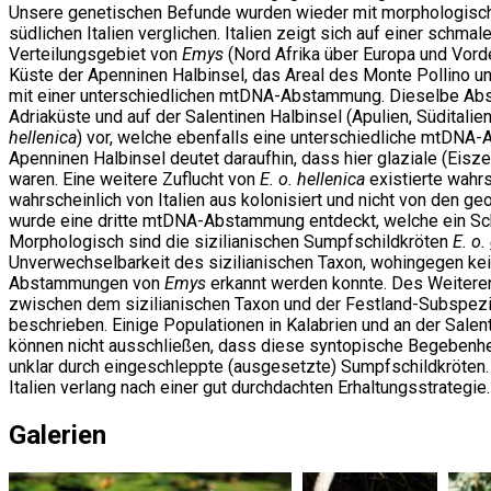
Unsere genetischen Befunde wurden wieder mit morphologisch
südlichen Italien verglichen. Italien zeigt sich auf einer schm
Verteilungsgebiet von
Emys
(Nord Afrika über Europa und Vord
Küste der Apenninen Halbinsel, das Areal des Monte Pollino u
mit einer unterschiedlichen mtDNA-Abstammung. Dieselbe Absta
Adriaküste und auf der Salentinen Halbinsel (Apulien, Südital
hellenica
) vor, welche ebenfalls eine unterschiedliche mtDNA
Apenninen Halbinsel deutet daraufhin, dass hier glaziale (Eis
waren. Eine weitere Zuflucht von
E. o. hellenica
existierte wahr
wahrscheinlich von Italien aus kolonisiert und nicht von den 
wurde eine dritte mtDNA-Abstammung entdeckt, welche ein S
Morphologisch sind die sizilianischen Sumpfschildkröten
E. o.
Unverwechselbarkeit des sizilianischen Taxon, wohingegen kei
Abstammungen von
Emys
erkannt werden konnte. Des Weiteren 
zwischen dem sizilianischen Taxon und der Festland-Subspez
beschrieben. Einige Populationen in Kalabrien und an der Sale
können nicht ausschließen, dass diese syntopische Begebenheit 
unklar durch eingeschleppte (ausgesetzte) Sumpfschildkröten.
Italien verlang nach einer gut durchdachten Erhaltungsstrategie.
Galerien