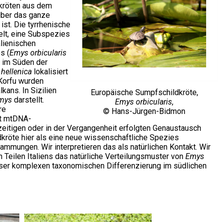
kröten aus dem
 über das ganze
st. Die tyrrhenische
lt, eine Subspezies
lienischen
s (
Emys orbicularis
n im Süden der
 hellenica
lokalisiert
 Korfu wurden
kans. In Sizilien
Europäische Sumpfschildkröte,
mys
darstellt.
Emys orbicularis
,
re
© Hans-Jürgen-Bidmon
ht mtDNA-
zeitigen oder in der Vergangenheit erfolgten Genaustausch
dkröte hier als eine neue wissenschaftliche Spezies
mmungen. Wir interpretieren das als natürlichen Kontakt. Wir
 Teilen Italiens das natürliche Verteilungsmuster von
Emys
ieser komplexen taxonomischen Differenzierung im südlichen