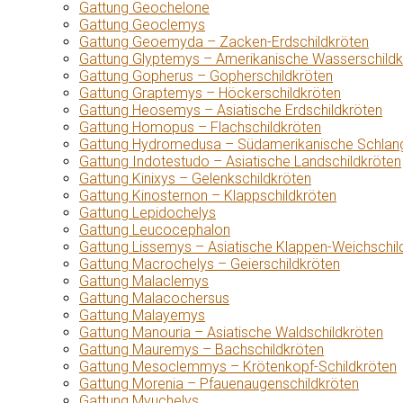
Gattung Geochelone
Gattung Geoclemys
Gattung Geoemyda – Zacken-Erdschildkröten
Gattung Glyptemys – Amerikanische Wasserschildk
Gattung Gopherus – Gopherschildkröten
Gattung Graptemys – Höckerschildkröten
Gattung Heosemys – Asiatische Erdschildkröten
Gattung Homopus – Flachschildkröten
Gattung Hydromedusa – Südamerikanische Schlang
Gattung Indotestudo – Asiatische Landschildkröten
Gattung Kinixys – Gelenkschildkröten
Gattung Kinosternon – Klappschildkröten
Gattung Lepidochelys
Gattung Leucocephalon
Gattung Lissemys – Asiatische Klappen-Weichschil
Gattung Macrochelys – Geierschildkröten
Gattung Malaclemys
Gattung Malacochersus
Gattung Malayemys
Gattung Manouria – Asiatische Waldschildkröten
Gattung Mauremys – Bachschildkröten
Gattung Mesoclemmys – Krötenkopf-Schildkröten
Gattung Morenia – Pfauenaugenschildkröten
Gattung Myuchelys