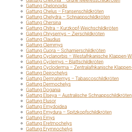
Gattung Chelonia – Grüne Meeresschildkröten
Gattung Chelonoidis
Gattung Chelus – Fransenschildkröten
Gattung Chelydra – Schnappschildkröten
Gattung Chersina
Gattung Chitra – Kurzkopf-Weichschildkröten
Gattung Chrysemys – Zierschildkröten
Gattung Claudius
Gattung Clemmys
Gattung Cuora – Scharnierschildkröten
Gattung Cyclanorbis – Westafrikanische Klappen-W
Gattung Cyclemys – Blattschildkröten
Gattung Cycloderma – Zentralafrikanische Klappen
Gattung Deirochelys
Gattung Dermatemys – Tabascoschildkröten
Gattung Dermochelys
Gattung Dogania
Gattung Elseya – Australische Schnappschildkröten
Gattung Elusor
Gattung Emydoidea
Gattung Emydura – Spitzkopfschildkröten
Gattung Emys
Gattung Eretmochelys
Gattung Erymnochelys