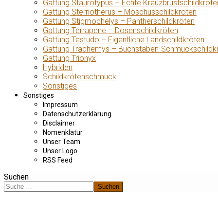
Gattung Staurotypus – Echte Kreuzbrustschildkröte
Gattung Sternotherus – Moschusschildkröten
Gattung Stigmochelys – Pantherschildkröten
Gattung Terrapene – Dosenschildkröten
Gattung Testudo – Eigentliche Landschildkröten
Gattung Trachemys – Buchstaben-Schmuckschildk
Gattung Trionyx
Hybriden
Schildkrötenschmuck
Sonstiges
Sonstiges
Impressum
Datenschutzerklärung
Disclaimer
Nomenklatur
Unser Team
Unser Logo
RSS Feed
Suchen
Suchen