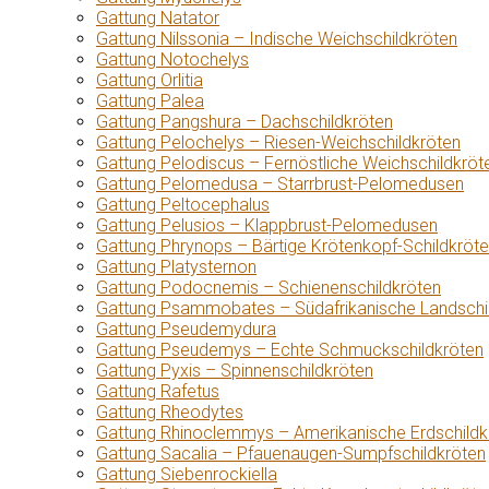
Gattung Natator
Gattung Nilssonia – Indische Weichschildkröten
Gattung Notochelys
Gattung Orlitia
Gattung Palea
Gattung Pangshura – Dachschildkröten
Gattung Pelochelys – Riesen-Weichschildkröten
Gattung Pelodiscus – Fernöstliche Weichschildkröt
Gattung Pelomedusa – Starrbrust-Pelomedusen
Gattung Peltocephalus
Gattung Pelusios – Klappbrust-Pelomedusen
Gattung Phrynops – Bärtige Krötenkopf-Schildkröt
Gattung Platysternon
Gattung Podocnemis – Schienenschildkröten
Gattung Psammobates – Südafrikanische Landschi
Gattung Pseudemydura
Gattung Pseudemys – Echte Schmuckschildkröten
Gattung Pyxis – Spinnenschildkröten
Gattung Rafetus
Gattung Rheodytes
Gattung Rhinoclemmys – Amerikanische Erdschildk
Gattung Sacalia – Pfauenaugen-Sumpfschildkröten
Gattung Siebenrockiella