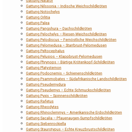
Gattung Natator
Gattung Nilssonia – Indische Weichschildkröten
Gattung Notochelys
Gattung Orlitia
Gattung Palea
Gattung Pangshura – Dachschildkröten
Gattung Pelochelys – Riesen-Weichschildkröten
Gattung Pelodiscus – Fernöstliche Weichschildkröten
Gattung Pelomedusa – Starrbrust-Pelomedusen
Gattung Peltocephalus
Gattung Pelusios – Klappbrust-Pelomedusen
Gattung Phrynops – Bärtige Krötenkopf-Schildkröten
Gattung Platysternon
Gattung Podocnemis – Schienenschildkröten
Gattung Psammobates – Südafrikanische Landschildkröten
Gattung Pseudemydura
Gattung Pseudemys – Echte Schmuckschildkröten
Gattung Pyxis – Spinnenschildkröten
Gattung Rafetus
Gattung Rheodytes
Gattung Rhinoclemmys – Amerikanische Erdschildkröten
Gattung Sacalia – Pfauenaugen-Sumpfschildkröten
Gattung Siebenrockiella
Gattung Staurotypus – Echte Kreuzbrustschildkröten