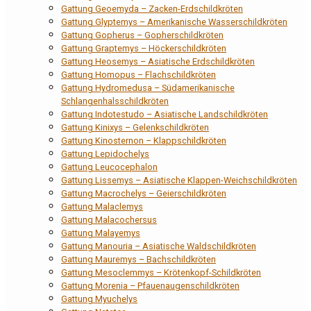
Gattung Geoemyda – Zacken-Erdschildkröten
Gattung Glyptemys – Amerikanische Wasserschildkröten
Gattung Gopherus – Gopherschildkröten
Gattung Graptemys – Höckerschildkröten
Gattung Heosemys – Asiatische Erdschildkröten
Gattung Homopus – Flachschildkröten
Gattung Hydromedusa – Südamerikanische
Schlangenhalsschildkröten
Gattung Indotestudo – Asiatische Landschildkröten
Gattung Kinixys – Gelenkschildkröten
Gattung Kinosternon – Klappschildkröten
Gattung Lepidochelys
Gattung Leucocephalon
Gattung Lissemys – Asiatische Klappen-Weichschildkröten
Gattung Macrochelys – Geierschildkröten
Gattung Malaclemys
Gattung Malacochersus
Gattung Malayemys
Gattung Manouria – Asiatische Waldschildkröten
Gattung Mauremys – Bachschildkröten
Gattung Mesoclemmys – Krötenkopf-Schildkröten
Gattung Morenia – Pfauenaugenschildkröten
Gattung Myuchelys