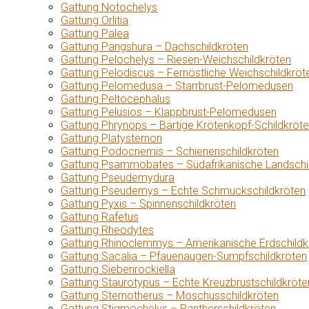
Gattung Notochelys
Gattung Orlitia
Gattung Palea
Gattung Pangshura – Dachschildkröten
Gattung Pelochelys – Riesen-Weichschildkröten
Gattung Pelodiscus – Fernöstliche Weichschildkröt
Gattung Pelomedusa – Starrbrust-Pelomedusen
Gattung Peltocephalus
Gattung Pelusios – Klappbrust-Pelomedusen
Gattung Phrynops – Bärtige Krötenkopf-Schildkröt
Gattung Platysternon
Gattung Podocnemis – Schienenschildkröten
Gattung Psammobates – Südafrikanische Landschi
Gattung Pseudemydura
Gattung Pseudemys – Echte Schmuckschildkröten
Gattung Pyxis – Spinnenschildkröten
Gattung Rafetus
Gattung Rheodytes
Gattung Rhinoclemmys – Amerikanische Erdschildk
Gattung Sacalia – Pfauenaugen-Sumpfschildkröten
Gattung Siebenrockiella
Gattung Staurotypus – Echte Kreuzbrustschildkröte
Gattung Sternotherus – Moschusschildkröten
Gattung Stigmochelys – Pantherschildkröten