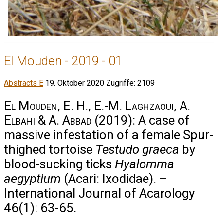
El Mouden - 2019 - 01
Abstracts E
19. Oktober 2020
Zugriffe: 2109
El Mouden, E. H., E.-M. Laghzaoui, A.
Elbahi & A. Abbad
(2019): A case of
massive infestation of a female Spur-
thighed tortoise
Testudo graeca
by
blood-sucking ticks
Hyalomma
aegyptium
(Acari: Ixodidae). –
International Journal of Acarology
46(1): 63-65.