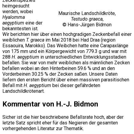
Zeckenspezies
heimgesucht
werden, wobei
Maurische Landschildkröte,
Hyalomma
Testudo graeca
,
aegyptium
eine der
© Hans-Jürgen Bidmon
bekanntesten ist.
Wir berichten hier über einen hochgradigen Zeckenbefall einer
weiblichen
T. graeca
im Mai 2018 bei Had Draa (region
Essaouira, Marokko). Das Weibchen hatte eine Carapaxlänge
von 175 mm und ein Körpergewicht von 779.3 g und war mit
288
H. aegyptium
in unterschiedlichen Entwicklungsstadien
befallen. Sie war von mehr weiblichen als männlichen Zecken
befallen wobei an den Hinterbeinen 59.6 % und an den
Vorderbeinen 30.25 % der Zecken saßen. Unsere Daten
liefern den ersten Bericht über einen massiven parasitischen
Befall mit
H. aegyptium
bei dieser gefährdeten
Landschildkrötenart.
Kommentar von H.-J. Bidmon
Sicher ist die hier beschriebene Befallsrate hoch, aber der
letzte Satz spricht eher für das Negieren der gesamten
vorhergehenden Literatur zur Thematik.