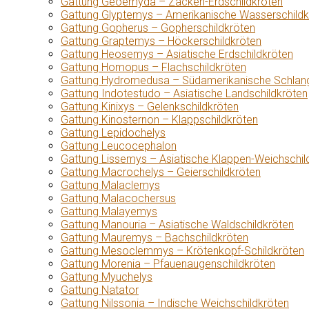
Gattung Geoemyda – Zacken-Erdschildkröten
Gattung Glyptemys – Amerikanische Wasserschildk
Gattung Gopherus – Gopherschildkröten
Gattung Graptemys – Höckerschildkröten
Gattung Heosemys – Asiatische Erdschildkröten
Gattung Homopus – Flachschildkröten
Gattung Hydromedusa – Südamerikanische Schlang
Gattung Indotestudo – Asiatische Landschildkröten
Gattung Kinixys – Gelenkschildkröten
Gattung Kinosternon – Klappschildkröten
Gattung Lepidochelys
Gattung Leucocephalon
Gattung Lissemys – Asiatische Klappen-Weichschil
Gattung Macrochelys – Geierschildkröten
Gattung Malaclemys
Gattung Malacochersus
Gattung Malayemys
Gattung Manouria – Asiatische Waldschildkröten
Gattung Mauremys – Bachschildkröten
Gattung Mesoclemmys – Krötenkopf-Schildkröten
Gattung Morenia – Pfauenaugenschildkröten
Gattung Myuchelys
Gattung Natator
Gattung Nilssonia – Indische Weichschildkröten