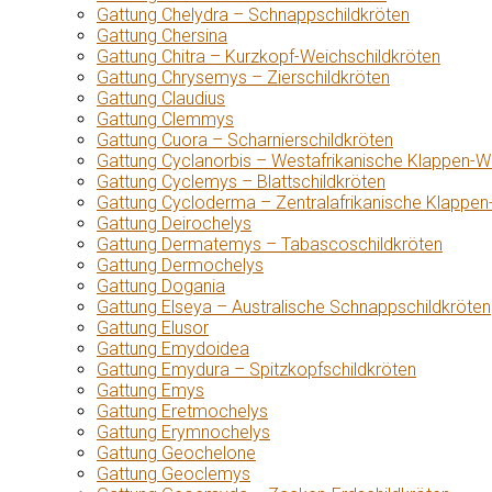
Gattung Chelydra – Schnappschildkröten
Gattung Chersina
Gattung Chitra – Kurzkopf-Weichschildkröten
Gattung Chrysemys – Zierschildkröten
Gattung Claudius
Gattung Clemmys
Gattung Cuora – Scharnierschildkröten
Gattung Cyclanorbis – Westafrikanische Klappen-W
Gattung Cyclemys – Blattschildkröten
Gattung Cycloderma – Zentralafrikanische Klappen
Gattung Deirochelys
Gattung Dermatemys – Tabascoschildkröten
Gattung Dermochelys
Gattung Dogania
Gattung Elseya – Australische Schnappschildkröten
Gattung Elusor
Gattung Emydoidea
Gattung Emydura – Spitzkopfschildkröten
Gattung Emys
Gattung Eretmochelys
Gattung Erymnochelys
Gattung Geochelone
Gattung Geoclemys