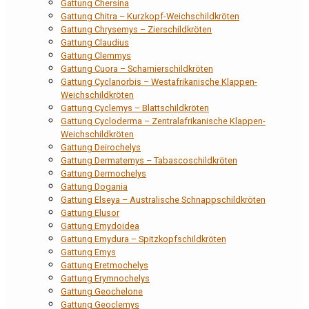
Gattung Chersina
Gattung Chitra – Kurzkopf-Weichschildkröten
Gattung Chrysemys – Zierschildkröten
Gattung Claudius
Gattung Clemmys
Gattung Cuora – Scharnierschildkröten
Gattung Cyclanorbis – Westafrikanische Klappen-
Weichschildkröten
Gattung Cyclemys – Blattschildkröten
Gattung Cycloderma – Zentralafrikanische Klappen-
Weichschildkröten
Gattung Deirochelys
Gattung Dermatemys – Tabascoschildkröten
Gattung Dermochelys
Gattung Dogania
Gattung Elseya – Australische Schnappschildkröten
Gattung Elusor
Gattung Emydoidea
Gattung Emydura – Spitzkopfschildkröten
Gattung Emys
Gattung Eretmochelys
Gattung Erymnochelys
Gattung Geochelone
Gattung Geoclemys