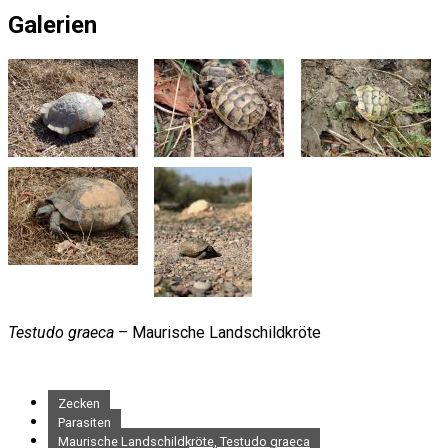
Galerien
Testudo graeca
– Maurische Landschildkröte
Zecken
Parasiten
Maurische Landschildkröte, Testudo graeca