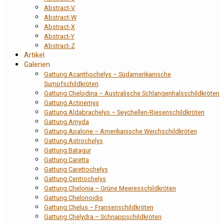
Abstract-V
Abstract-W
Abstract-X
Abstract-Y
Abstract-Z
Artikel
Galerien
Gattung Acanthochelys – Südamerikanische
Sumpfschildkröten
Gattung Chelodina – Australische Schlangenhalsschildkröten
Gattung Actinemys
Gattung Aldabrachelys – Seychellen-Riesenschildkröten
Gattung Amyda
Gattung Apalone – Amerikanische Weichschildkröten
Gattung Astrochelys
Gattung Batagur
Gattung Caretta
Gattung Carettochelys
Gattung Centrochelys
Gattung Chelonia – Grüne Meeresschildkröten
Gattung Chelonoidis
Gattung Chelus – Fransenschildkröten
Gattung Chelydra – Schnappschildkröten