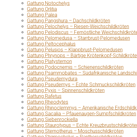
Gattung Notochelys
Gattung Orlitia
Gattung Palea
Gattung Pangshura – Dachschildkröten
Gattung Pelochelys – Riesen-Weichschildkröten
Gattung Pelodiscus – Fernöstliche Weichschildkröt
Gattung Pelomedusa – Starrbrust-Pelomedusen
Gattung Peltocephalus
Gattung Pelusios – Klappbrust-Pelomedusen
Gattung Phrynops – Bärtige Krötenkopf-Schildkröt
Gattung Platysternon
Gattung Podocnemis – Schienenschildkröten
Gattung Psammobates – Südafrikanische Landschi
Gattung Pseudemydura
Gattung Pseudemys – Echte Schmuckschildkröten
Gattung Pyxis – Spinnenschildkröten
Gattung Rafetus
Gattung Rheodytes
Gattung Rhinoclemmys – Amerikanische Erdschildk
Gattung Sacalia – Pfauenaugen-Sumpfschildkröten
Gattung Siebenrockiella
Gattung Staurotypus – Echte Kreuzbrustschildkröte
Gattung Sternotherus – Moschusschildkröten
Gattung Stigmochelys – Pantherschildkröten