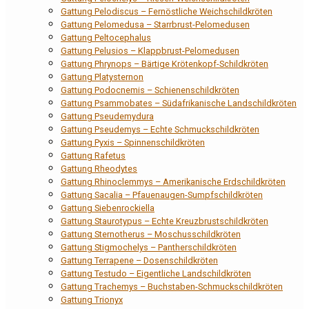
Gattung Pelodiscus – Fernöstliche Weichschildkröten
Gattung Pelomedusa – Starrbrust-Pelomedusen
Gattung Peltocephalus
Gattung Pelusios – Klappbrust-Pelomedusen
Gattung Phrynops – Bärtige Krötenkopf-Schildkröten
Gattung Platysternon
Gattung Podocnemis – Schienenschildkröten
Gattung Psammobates – Südafrikanische Landschildkröten
Gattung Pseudemydura
Gattung Pseudemys – Echte Schmuckschildkröten
Gattung Pyxis – Spinnenschildkröten
Gattung Rafetus
Gattung Rheodytes
Gattung Rhinoclemmys – Amerikanische Erdschildkröten
Gattung Sacalia – Pfauenaugen-Sumpfschildkröten
Gattung Siebenrockiella
Gattung Staurotypus – Echte Kreuzbrustschildkröten
Gattung Sternotherus – Moschusschildkröten
Gattung Stigmochelys – Pantherschildkröten
Gattung Terrapene – Dosenschildkröten
Gattung Testudo – Eigentliche Landschildkröten
Gattung Trachemys – Buchstaben-Schmuckschildkröten
Gattung Trionyx