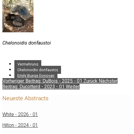
Chelonoidis donfaustoi
Vermehrung
Chelonoidis donfaustoi
Emily Buege Donovan
Vorheriger Beitrag: DuBois - 2025 - 01
Zurück
Nächster
Beitrag: Ducotterd - 2023 - 01
Weiter
Neueste Abstracts
White - 2026 - 01
Hilton - 2024 - 01