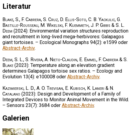
Literatur
Blake, S., F. Cabrera, S. Cruz, D. Ellis-Soto, C. B. Yackulic, G.
Bastille-Rousseau, M. Wikelski, F. Kuemmeth, J. P. Gibbs & S. L.
Deem
(2024): Environmental variation structures reproduction
and recruitment in long-lived mega-herbivores: Galapagos
giant tortoises. – Ecological Monographs 94(2): e1599 oder
Abstract-Archiv
.
Deem, S. L., S. Rivera, A. Nieto-Claudin, E. Emmel, F. Cabrera & S.
Blake
(2023): Temperature along an elevation gradient
determines Galapagos tortoise sex ratios. – Ecology and
Evolution 13(4): e100008 oder
Abstract-Archiv
.
Kazimierski, L. D., A. O. Trevisan, E. Kubisch, K. Laneri & N.
Catalano
(2023): Design and Development of a Family of
Integrated Devices to Monitor Animal Movement in the Wild.
– Sensors 23(7): 3684 oder
Abstract-Archiv
.
Galerien