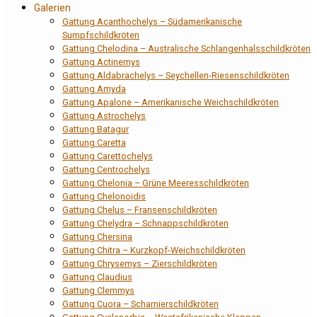
Galerien
Gattung Acanthochelys – Südamerikanische
Sumpfschildkröten
Gattung Chelodina – Australische Schlangenhalsschildkröten
Gattung Actinemys
Gattung Aldabrachelys – Seychellen-Riesenschildkröten
Gattung Amyda
Gattung Apalone – Amerikanische Weichschildkröten
Gattung Astrochelys
Gattung Batagur
Gattung Caretta
Gattung Carettochelys
Gattung Centrochelys
Gattung Chelonia – Grüne Meeresschildkröten
Gattung Chelonoidis
Gattung Chelus – Fransenschildkröten
Gattung Chelydra – Schnappschildkröten
Gattung Chersina
Gattung Chitra – Kurzkopf-Weichschildkröten
Gattung Chrysemys – Zierschildkröten
Gattung Claudius
Gattung Clemmys
Gattung Cuora – Scharnierschildkröten