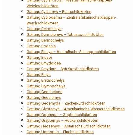
Gattung Cyclanorbis – Westafrikanische Klappen-
Weichschildkröten
Gattung Cyclemys – Blattschildkröten
Gattung Cycloderma – Zentralafrikanische Klappen-
Weichschildkröten
Gattung Deirochelys
Gattung Dermatemys – Tabascoschildkröten
Gattung Dermochelys
Gattung Dogania
Gattung Elseya – Australische Schnappschildkröten
Gattung Elusor
Gattung Emydoidea
Gattung Emydura – Spitzkopfschildkröten
Gattung Emys
Gattung Eretmochelys
Gattung Erymnochelys
Gattung Geochelone
Gattung Geoclemys
Gattung Geoemyda – Zacken-Erdschildkröten
Gattung Glyptemys – Amerikanische Wasserschildkröten
Gattung Gopherus – Gopherschildkröten
Gattung Graptemys – Höckerschildkröten
Gattung Heosemys – Asiatische Erdschildkröten
Gattung Homopus – Flachschildkröten