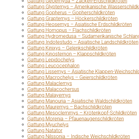
Gattung Geoemyda – Zacken-Erdschildkröten
Gattung Glyptemys – Amerikanische Wasserschildk
Gattung Gopherus – Gopherschildkröten
Gattung Graptemys – Höckerschildkröten
Gattung Heosemys – Asiatische Erdschildkröten
Gattung Homopus – Flachschildkröten
Gattung Hydromedusa – Südamerikanische Schlang
Gattung Indotestudo – Asiatische Landschildkröten
Gattung Kinixys – Gelenkschildkröten
Gattung Kinosternon – Klappschildkröten
Gattung Lepidochelys
Gattung Leucocephalon
Gattung Lissemys – Asiatische Klappen-Weichschil
Gattung Macrochelys – Geierschildkröten
Gattung Malaclemys
Gattung Malacochersus
Gattung Malayemys
Gattung Manouria – Asiatische Waldschildkröten
Gattung Mauremys – Bachschildkröten
Gattung Mesoclemmys – Krötenkopf-Schildkröten
Gattung Morenia – Pfauenaugenschildkröten
Gattung Myuchelys
Gattung Natator
Gattung Nilssonia – Indische Weichschildkröten