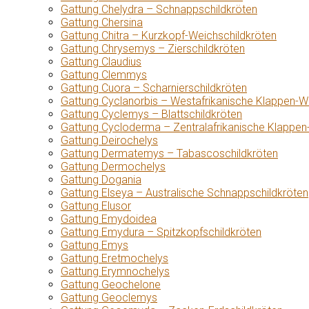
Gattung Chelydra – Schnappschildkröten
Gattung Chersina
Gattung Chitra – Kurzkopf-Weichschildkröten
Gattung Chrysemys – Zierschildkröten
Gattung Claudius
Gattung Clemmys
Gattung Cuora – Scharnierschildkröten
Gattung Cyclanorbis – Westafrikanische Klappen-W
Gattung Cyclemys – Blattschildkröten
Gattung Cycloderma – Zentralafrikanische Klappen
Gattung Deirochelys
Gattung Dermatemys – Tabascoschildkröten
Gattung Dermochelys
Gattung Dogania
Gattung Elseya – Australische Schnappschildkröten
Gattung Elusor
Gattung Emydoidea
Gattung Emydura – Spitzkopfschildkröten
Gattung Emys
Gattung Eretmochelys
Gattung Erymnochelys
Gattung Geochelone
Gattung Geoclemys