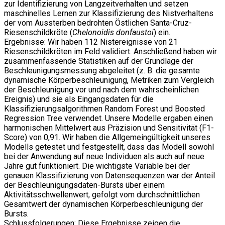
zur Identifizierung von Langzeitverhalten und setzen
maschinelles Lernen zur Klassifizierung des Nistverhaltens
der vom Aussterben bedrohten Östlichen Santa-Cruz-
Riesenschildkröte (
Chelonoidis donfaustoi
) ein.
Ergebnisse: Wir haben 112 Nistereignisse von 21
Riesenschildkröten im Feld validiert. Anschließend haben wir
zusammenfassende Statistiken auf der Grundlage der
Beschleunigungsmessung abgeleitet (z. B. die gesamte
dynamische Körperbeschleunigung, Metriken zum Vergleich
der Beschleunigung vor und nach dem wahrscheinlichen
Ereignis) und sie als Eingangsdaten für die
Klassifizierungsalgorithmen Random Forest und Boosted
Regression Tree verwendet. Unsere Modelle ergaben einen
harmonischen Mittelwert aus Präzision und Sensitivität (F1-
Score) von 0,91. Wir haben die Allgemeingültigkeit unseres
Modells getestet und festgestellt, dass das Modell sowohl
bei der Anwendung auf neue Individuen als auch auf neue
Jahre gut funktioniert. Die wichtigste Variable bei der
genauen Klassifizierung von Datensequenzen war der Anteil
der Beschleunigungsdaten-Bursts über einem
Aktivitätsschwellenwert, gefolgt vom durchschnittlichen
Gesamtwert der dynamischen Körperbeschleunigung der
Bursts.
Schlussfolgerungen: Diese Ergebnisse zeigen die