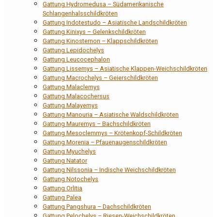
Gattung Hydromedusa – Südamerikanische
Schlangenhalsschildkröten
Gattung Indotestudo – Asiatische Landschildkröten
Gattung Kinixys – Gelenkschildkröten
Gattung Kinosternon – Klappschildkröten
Gattung Lepidochelys
Gattung Leucocephalon
Gattung Lissemys – Asiatische Klappen-Weichschildkröten
Gattung Macrochelys – Geierschildkröten
Gattung Malaclemys
Gattung Malacochersus
Gattung Malayemys
Gattung Manouria – Asiatische Waldschildkröten
Gattung Mauremys – Bachschildkröten
Gattung Mesoclemmys – Krötenkopf-Schildkröten
Gattung Morenia – Pfauenaugenschildkröten
Gattung Myuchelys
Gattung Natator
Gattung Nilssonia – Indische Weichschildkröten
Gattung Notochelys
Gattung Orlitia
Gattung Palea
Gattung Pangshura – Dachschildkröten
Gattung Pelochelys – Riesen-Weichschildkröten