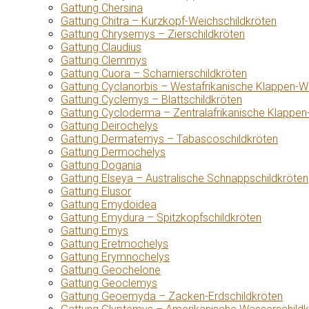
Gattung Chersina
Gattung Chitra – Kurzkopf-Weichschildkröten
Gattung Chrysemys – Zierschildkröten
Gattung Claudius
Gattung Clemmys
Gattung Cuora – Scharnierschildkröten
Gattung Cyclanorbis – Westafrikanische Klappen-W
Gattung Cyclemys – Blattschildkröten
Gattung Cycloderma – Zentralafrikanische Klappen
Gattung Deirochelys
Gattung Dermatemys – Tabascoschildkröten
Gattung Dermochelys
Gattung Dogania
Gattung Elseya – Australische Schnappschildkröten
Gattung Elusor
Gattung Emydoidea
Gattung Emydura – Spitzkopfschildkröten
Gattung Emys
Gattung Eretmochelys
Gattung Erymnochelys
Gattung Geochelone
Gattung Geoclemys
Gattung Geoemyda – Zacken-Erdschildkröten