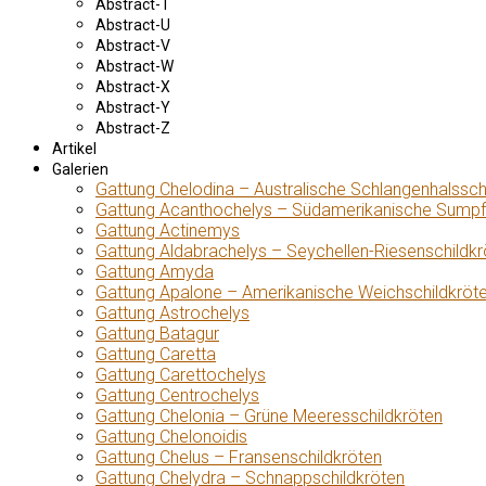
Abstract-T
Abstract-U
Abstract-V
Abstract-W
Abstract-X
Abstract-Y
Abstract-Z
Artikel
Galerien
Gattung Chelodina – Australische Schlangenhalssch
Gattung Acanthochelys – Südamerikanische Sumpf
Gattung Actinemys
Gattung Aldabrachelys – Seychellen-Riesenschildkr
Gattung Amyda
Gattung Apalone – Amerikanische Weichschildkröt
Gattung Astrochelys
Gattung Batagur
Gattung Caretta
Gattung Carettochelys
Gattung Centrochelys
Gattung Chelonia – Grüne Meeresschildkröten
Gattung Chelonoidis
Gattung Chelus – Fransenschildkröten
Gattung Chelydra – Schnappschildkröten