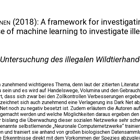
anen
(2018): A framework for investigating
 of machine learning to investigate ille
ntersuchung des illegalen Wildtierhand
n zunehmend wichtigeres Thema, denn laut der zitierten Literatu
sein und es wird auf Handelswege, Volumina und den Gebrauch v
rt, dass sich zwar bei den Zollkontrollen Verbesserungen ergeb
ichnet sich auch zunehmend eine Verlagerung ins Dark Net ab, l
ark Net noch zu negativ besetzt ist. Zudem erläutern die Autoren
gemacht werden und welche Möglichkeiten daraus ergeben den 
ber bislang die Überwachung dieser sozialen Netzwerke sehr sch
enannte selbstlernende „Neuronale Computernetzwerke“ trainier
ken und trainiert sie anhand von großen biologischen Datensamm
Erkenntnisse direkt mit dem Vorkommen der Spezies abzugleich