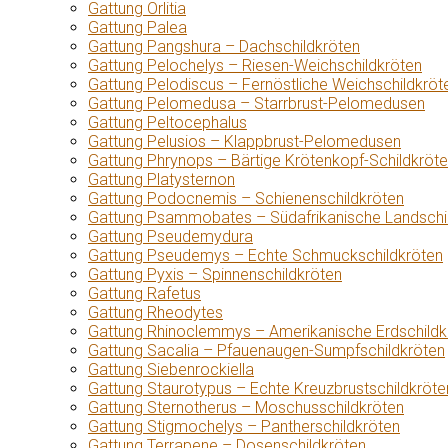
Gattung Orlitia
Gattung Palea
Gattung Pangshura – Dachschildkröten
Gattung Pelochelys – Riesen-Weichschildkröten
Gattung Pelodiscus – Fernöstliche Weichschildkröt
Gattung Pelomedusa – Starrbrust-Pelomedusen
Gattung Peltocephalus
Gattung Pelusios – Klappbrust-Pelomedusen
Gattung Phrynops – Bärtige Krötenkopf-Schildkröt
Gattung Platysternon
Gattung Podocnemis – Schienenschildkröten
Gattung Psammobates – Südafrikanische Landschi
Gattung Pseudemydura
Gattung Pseudemys – Echte Schmuckschildkröten
Gattung Pyxis – Spinnenschildkröten
Gattung Rafetus
Gattung Rheodytes
Gattung Rhinoclemmys – Amerikanische Erdschildk
Gattung Sacalia – Pfauenaugen-Sumpfschildkröten
Gattung Siebenrockiella
Gattung Staurotypus – Echte Kreuzbrustschildkröte
Gattung Sternotherus – Moschusschildkröten
Gattung Stigmochelys – Pantherschildkröten
Gattung Terrapene – Dosenschildkröten