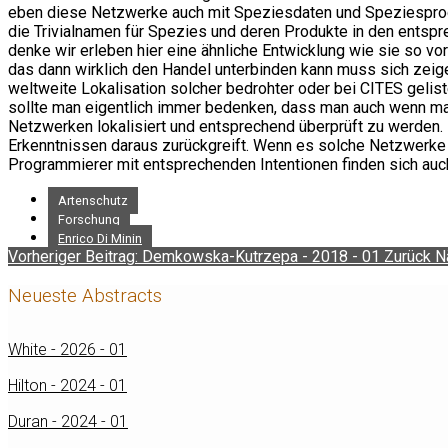
eben diese Netzwerke auch mit Speziesdaten und Speziesprodu
die Trivialnamen für Spezies und deren Produkte in den entsp
denke wir erleben hier eine ähnliche Entwicklung wie sie so 
das dann wirklich den Handel unterbinden kann muss sich zeigen
weltweite Lokalisation solcher bedrohter oder bei CITES gelis
sollte man eigentlich immer bedenken, dass man auch wenn man
Netzwerken lokalisiert und entsprechend überprüft zu werden.
Erkenntnissen daraus zurückgreift. Wenn es solche Netzwerke g
Programmierer mit entsprechenden Intentionen finden sich auch
Artenschutz
Forschung
Enrico Di Minin
Vorheriger Beitrag: Demkowska-Kutrzepa - 2018 - 01
Zurück
N
Neueste Abstracts
White - 2026 - 01
Hilton - 2024 - 01
Duran - 2024 - 01