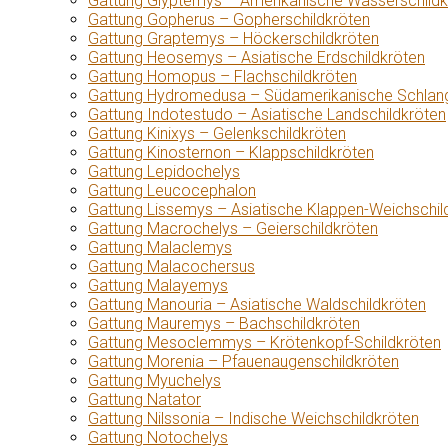
Gattung Glyptemys – Amerikanische Wasserschildk
Gattung Gopherus – Gopherschildkröten
Gattung Graptemys – Höckerschildkröten
Gattung Heosemys – Asiatische Erdschildkröten
Gattung Homopus – Flachschildkröten
Gattung Hydromedusa – Südamerikanische Schlang
Gattung Indotestudo – Asiatische Landschildkröten
Gattung Kinixys – Gelenkschildkröten
Gattung Kinosternon – Klappschildkröten
Gattung Lepidochelys
Gattung Leucocephalon
Gattung Lissemys – Asiatische Klappen-Weichschil
Gattung Macrochelys – Geierschildkröten
Gattung Malaclemys
Gattung Malacochersus
Gattung Malayemys
Gattung Manouria – Asiatische Waldschildkröten
Gattung Mauremys – Bachschildkröten
Gattung Mesoclemmys – Krötenkopf-Schildkröten
Gattung Morenia – Pfauenaugenschildkröten
Gattung Myuchelys
Gattung Natator
Gattung Nilssonia – Indische Weichschildkröten
Gattung Notochelys