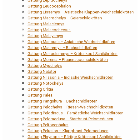
Gattung Lepidochelys
Gattung Leucocephalon
Gattung Lissemys – Asiatische Klappen-Weichschildkröten
Gattung Macrochelys – Geierschildkröten
Gattung Malaclemys
Gattung Malacochersus
Gattung Malayemys
Gattung Manouria – Asiatische Waldschildkröten
Gattung Mauremys – Bachschildkröten
Gattung Mesoclemmys – Krötenkopf-Schildkröten
Gattung Morenia – Pfauenaugenschildkröten
Gattung Myuchelys
Gattung Natator
Gattung Nilssonia – Indische Weichschildkröten
Gattung Notochelys
Gattung Orlitia
Gattung Palea
Gattung Pangshura – Dachschildkröten
Gattung Pelochelys – Riesen-Weichschildkröten
Gattung Pelodiscus – Fernöstliche Weichschildkröten
Gattung Pelomedusa – Starrbrust-Pelomedusen
Gattung Peltocephalus
Gattung Pelusios – Klappbrust-Pelomedusen
Gattung Phrynops – Bärtige Krötenkopf-Schildkröten