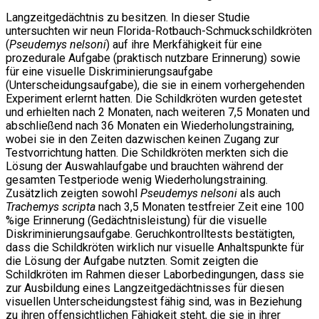
Langzeitgedächtnis zu besitzen. In dieser Studie
untersuchten wir neun Florida-Rotbauch-Schmuckschildkröten
(
Pseudemys nelsoni
) auf ihre Merkfähigkeit für eine
prozedurale Aufgabe (praktisch nutzbare Erinnerung) sowie
für eine visuelle Diskriminierungsaufgabe
(Unterscheidungsaufgabe), die sie in einem vorhergehenden
Experiment erlernt hatten. Die Schildkröten wurden getestet
und erhielten nach 2 Monaten, nach weiteren 7,5 Monaten und
abschließend nach 36 Monaten ein Wiederholungstraining,
wobei sie in den Zeiten dazwischen keinen Zugang zur
Testvorrichtung hatten. Die Schildkröten merkten sich die
Lösung der Auswahlaufgabe und brauchten während der
gesamten Testperiode wenig Wiederholungstraining.
Zusätzlich zeigten sowohl
Pseudemys nelsoni
als auch
Trachemys scripta
nach 3,5 Monaten testfreier Zeit eine 100
%ige Erinnerung (Gedächtnisleistung) für die visuelle
Diskriminierungsaufgabe. Geruchkontrolltests bestätigten,
dass die Schildkröten wirklich nur visuelle Anhaltspunkte für
die Lösung der Aufgabe nutzten. Somit zeigten die
Schildkröten im Rahmen dieser Laborbedingungen, dass sie
zur Ausbildung eines Langzeitgedächtnisses für diesen
visuellen Unterscheidungstest fähig sind, was in Beziehung
zu ihren offensichtlichen Fähigkeit steht, die sie in ihrer