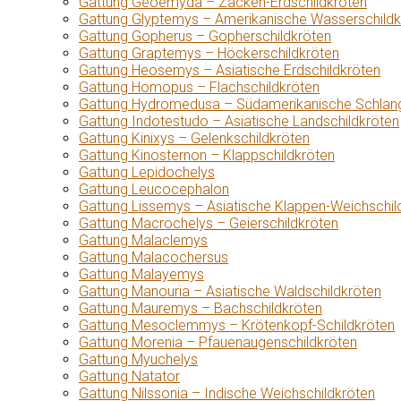
Gattung Geoemyda – Zacken-Erdschildkröten
Gattung Glyptemys – Amerikanische Wasserschildk
Gattung Gopherus – Gopherschildkröten
Gattung Graptemys – Höckerschildkröten
Gattung Heosemys – Asiatische Erdschildkröten
Gattung Homopus – Flachschildkröten
Gattung Hydromedusa – Südamerikanische Schlang
Gattung Indotestudo – Asiatische Landschildkröten
Gattung Kinixys – Gelenkschildkröten
Gattung Kinosternon – Klappschildkröten
Gattung Lepidochelys
Gattung Leucocephalon
Gattung Lissemys – Asiatische Klappen-Weichschil
Gattung Macrochelys – Geierschildkröten
Gattung Malaclemys
Gattung Malacochersus
Gattung Malayemys
Gattung Manouria – Asiatische Waldschildkröten
Gattung Mauremys – Bachschildkröten
Gattung Mesoclemmys – Krötenkopf-Schildkröten
Gattung Morenia – Pfauenaugenschildkröten
Gattung Myuchelys
Gattung Natator
Gattung Nilssonia – Indische Weichschildkröten