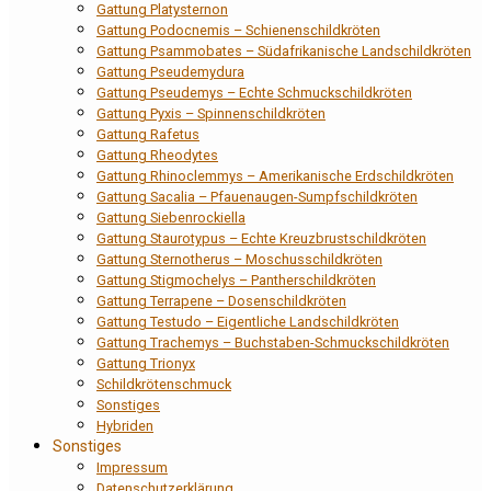
Gattung Platysternon
Gattung Podocnemis – Schienenschildkröten
Gattung Psammobates – Südafrikanische Landschildkröten
Gattung Pseudemydura
Gattung Pseudemys – Echte Schmuckschildkröten
Gattung Pyxis – Spinnenschildkröten
Gattung Rafetus
Gattung Rheodytes
Gattung Rhinoclemmys – Amerikanische Erdschildkröten
Gattung Sacalia – Pfauenaugen-Sumpfschildkröten
Gattung Siebenrockiella
Gattung Staurotypus – Echte Kreuzbrustschildkröten
Gattung Sternotherus – Moschusschildkröten
Gattung Stigmochelys – Pantherschildkröten
Gattung Terrapene – Dosenschildkröten
Gattung Testudo – Eigentliche Landschildkröten
Gattung Trachemys – Buchstaben-Schmuckschildkröten
Gattung Trionyx
Schildkrötenschmuck
Sonstiges
Hybriden
Sonstiges
Impressum
Datenschutzerklärung