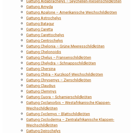
Gattung Aldabrachelys – Seychellen-Riesenschildkröten
Gattung Amyda
Gattung Apalone – Amerikanische Weichschildkröten
Gattung Astrochelys
Gattung Batagur
Gattung Caretta
Gattung Carettochelys
Gattung Centrochelys
Gattung Chelonia – Grüne Meeresschildkröten
Gattung Chelonoidis
Gattung Chelus – Fransenschildkröten
Gattung Chelydra – Schnappschildkröten
Gattung Chersina
Gattung Chitra – Kurzkopf-Weichschildkröten
Gattung Chrysemys – Zierschildkröten
Gattung Claudius
Gattung Clemmys
Gattung Cuora – Scharnierschildkröten
Gattung Cyclanorbis – Westafrikanische Klappen-
Weichschildkröten
Gattung Cyclemys – Blattschildkröten
Gattung Cycloderma – Zentralafrikanische Klappen-
Weichschildkröten
Gattung Deirochelys