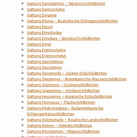
Gattung Dermatemys – Tabascoschildkröten
Gattung Dermochelys
Gattung Dogania
Gattung Elseya – Australische Schnappschildkröten
Gattung Elusor
Gattung Emydoidea
Gattung Emydura – Spitzkopfschildkröten
Gattung Emys
Gattung Eretmochelys
Gattung Erymnochelys
Gattung Geochelone
Gattung Geoclemys
Gattung Geoemyda – Zacken-Erdschildkröten
Gattung Glyptemys – Amerikanische Wasserschildkröten
Gattung Gopherus – Gopherschildkröten
Gattung Graptemys – Höckerschildkröten
Gattung Heosemys – Asiatische Erdschildkröten
Gattung Homopus – Flachschildkröten
Gattung Hydromedusa – Südamerikanische
Schlangenhalsschildkröten
Gattung Indotestudo – Asiatische Landschildkröten
Gattung Kinixys – Gelenkschildkröten
Gattung Kinosternon – Klappschildkröten