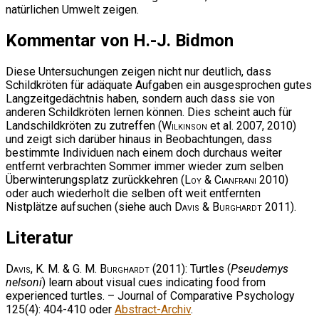
natürlichen Umwelt zeigen.
Kommentar von H.-J. Bidmon
Diese Untersuchungen zeigen nicht nur deutlich, dass
Schildkröten für adäquate Aufgaben ein ausgesprochen gutes
Langzeitgedächtnis haben, sondern auch dass sie von
anderen Schildkröten lernen können. Dies scheint auch für
Landschildkröten zu zutreffen (
Wilkinson
et al. 2007, 2010)
und zeigt sich darüber hinaus in Beobachtungen, dass
bestimmte Individuen nach einem doch durchaus weiter
entfernt verbrachten Sommer immer wieder zum selben
Überwinterungsplatz zurückkehren (
Loy & Cianfrani
2010)
oder auch wiederholt die selben oft weit entfernten
Nistplätze aufsuchen (siehe auch
Davis & Burghardt
2011).
Literatur
Davis, K. M. & G. M. Burghardt
(2011): Turtles (
Pseudemys
nelsoni
) learn about visual cues indicating food from
experienced turtles. – Journal of Comparative Psychology
125(4): 404-410 oder
Abstract-Archiv
.