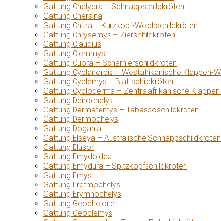
Gattung Chelydra – Schnappschildkröten
Gattung Chersina
Gattung Chitra – Kurzkopf-Weichschildkröten
Gattung Chrysemys – Zierschildkröten
Gattung Claudius
Gattung Clemmys
Gattung Cuora – Scharnierschildkröten
Gattung Cyclanorbis – Westafrikanische Klappen-W
Gattung Cyclemys – Blattschildkröten
Gattung Cycloderma – Zentralafrikanische Klappen
Gattung Deirochelys
Gattung Dermatemys – Tabascoschildkröten
Gattung Dermochelys
Gattung Dogania
Gattung Elseya – Australische Schnappschildkröten
Gattung Elusor
Gattung Emydoidea
Gattung Emydura – Spitzkopfschildkröten
Gattung Emys
Gattung Eretmochelys
Gattung Erymnochelys
Gattung Geochelone
Gattung Geoclemys