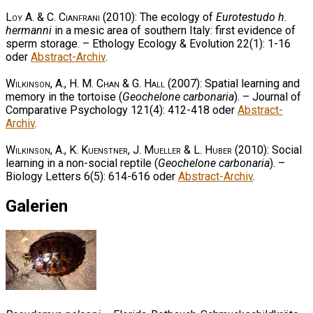
Loy A. & C. Cianfrani
(2010): The ecology of
Eurotestudo h.
hermanni
in a mesic area of southern Italy: first evidence of
sperm storage. – Ethology Ecology & Evolution 22(1): 1-16
oder
Abstract-Archiv
.
Wilkinson, A., H. M. Chan & G. Hall
(2007): Spatial learning and
memory in the tortoise (
Geochelone carbonaria
). – Journal of
Comparative Psychology 121(4): 412-418 oder
Abstract-
Archiv
.
Wilkinson, A., K. Kuenstner, J. Mueller & L. Huber
(2010): Social
learning in a non-social reptile (
Geochelone carbonaria
). –
Biology Letters 6(5): 614-616 oder
Abstract-Archiv
.
Galerien