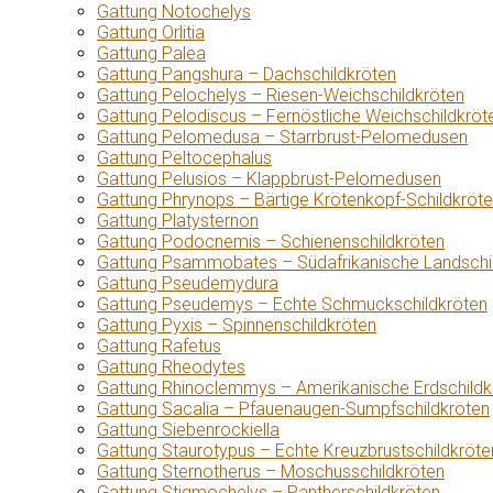
Gattung Notochelys
Gattung Orlitia
Gattung Palea
Gattung Pangshura – Dachschildkröten
Gattung Pelochelys – Riesen-Weichschildkröten
Gattung Pelodiscus – Fernöstliche Weichschildkröt
Gattung Pelomedusa – Starrbrust-Pelomedusen
Gattung Peltocephalus
Gattung Pelusios – Klappbrust-Pelomedusen
Gattung Phrynops – Bärtige Krötenkopf-Schildkröt
Gattung Platysternon
Gattung Podocnemis – Schienenschildkröten
Gattung Psammobates – Südafrikanische Landschi
Gattung Pseudemydura
Gattung Pseudemys – Echte Schmuckschildkröten
Gattung Pyxis – Spinnenschildkröten
Gattung Rafetus
Gattung Rheodytes
Gattung Rhinoclemmys – Amerikanische Erdschildk
Gattung Sacalia – Pfauenaugen-Sumpfschildkröten
Gattung Siebenrockiella
Gattung Staurotypus – Echte Kreuzbrustschildkröte
Gattung Sternotherus – Moschusschildkröten
Gattung Stigmochelys – Pantherschildkröten