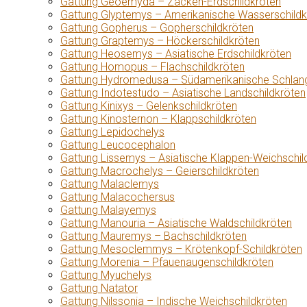
Gattung Geoemyda – Zacken-Erdschildkröten
Gattung Glyptemys – Amerikanische Wasserschildk
Gattung Gopherus – Gopherschildkröten
Gattung Graptemys – Höckerschildkröten
Gattung Heosemys – Asiatische Erdschildkröten
Gattung Homopus – Flachschildkröten
Gattung Hydromedusa – Südamerikanische Schlang
Gattung Indotestudo – Asiatische Landschildkröten
Gattung Kinixys – Gelenkschildkröten
Gattung Kinosternon – Klappschildkröten
Gattung Lepidochelys
Gattung Leucocephalon
Gattung Lissemys – Asiatische Klappen-Weichschil
Gattung Macrochelys – Geierschildkröten
Gattung Malaclemys
Gattung Malacochersus
Gattung Malayemys
Gattung Manouria – Asiatische Waldschildkröten
Gattung Mauremys – Bachschildkröten
Gattung Mesoclemmys – Krötenkopf-Schildkröten
Gattung Morenia – Pfauenaugenschildkröten
Gattung Myuchelys
Gattung Natator
Gattung Nilssonia – Indische Weichschildkröten