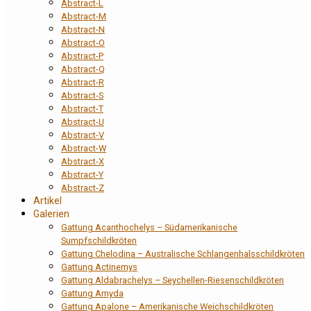
Abstract-L
Abstract-M
Abstract-N
Abstract-O
Abstract-P
Abstract-Q
Abstract-R
Abstract-S
Abstract-T
Abstract-U
Abstract-V
Abstract-W
Abstract-X
Abstract-Y
Abstract-Z
Artikel
Galerien
Gattung Acanthochelys – Südamerikanische
Sumpfschildkröten
Gattung Chelodina – Australische Schlangenhalsschildkröten
Gattung Actinemys
Gattung Aldabrachelys – Seychellen-Riesenschildkröten
Gattung Amyda
Gattung Apalone – Amerikanische Weichschildkröten