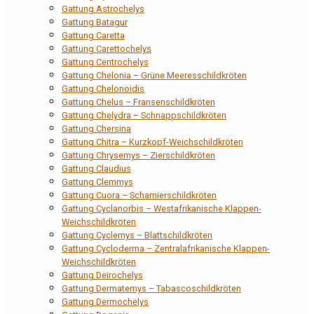
Gattung Astrochelys
Gattung Batagur
Gattung Caretta
Gattung Carettochelys
Gattung Centrochelys
Gattung Chelonia – Grüne Meeresschildkröten
Gattung Chelonoidis
Gattung Chelus – Fransenschildkröten
Gattung Chelydra – Schnappschildkröten
Gattung Chersina
Gattung Chitra – Kurzkopf-Weichschildkröten
Gattung Chrysemys – Zierschildkröten
Gattung Claudius
Gattung Clemmys
Gattung Cuora – Scharnierschildkröten
Gattung Cyclanorbis – Westafrikanische Klappen-
Weichschildkröten
Gattung Cyclemys – Blattschildkröten
Gattung Cycloderma – Zentralafrikanische Klappen-
Weichschildkröten
Gattung Deirochelys
Gattung Dermatemys – Tabascoschildkröten
Gattung Dermochelys