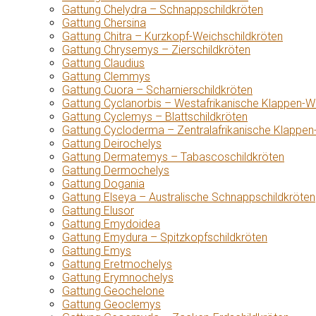
Gattung Chelydra – Schnappschildkröten
Gattung Chersina
Gattung Chitra – Kurzkopf-Weichschildkröten
Gattung Chrysemys – Zierschildkröten
Gattung Claudius
Gattung Clemmys
Gattung Cuora – Scharnierschildkröten
Gattung Cyclanorbis – Westafrikanische Klappen-W
Gattung Cyclemys – Blattschildkröten
Gattung Cycloderma – Zentralafrikanische Klappen
Gattung Deirochelys
Gattung Dermatemys – Tabascoschildkröten
Gattung Dermochelys
Gattung Dogania
Gattung Elseya – Australische Schnappschildkröten
Gattung Elusor
Gattung Emydoidea
Gattung Emydura – Spitzkopfschildkröten
Gattung Emys
Gattung Eretmochelys
Gattung Erymnochelys
Gattung Geochelone
Gattung Geoclemys