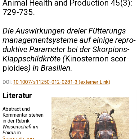
Animal Health and Production 45(3):
729-735.
Die Auswirkungen dreier Fütterungs­
managementsysteme auf einige re­pro­
duk­ti­ve Parameter bei der Skor­pions-
Klappschildkröte (
Kino­ster­non scor­
pioi­des
) in Brasi­lien.
DOI:
10.1007/s11250-012-0281-3 (externer Link)
Literatur
Abstract und
Kommentar stehen
in der Rubrik
Wissenschaft im
Fokus
in
Schildkröten im