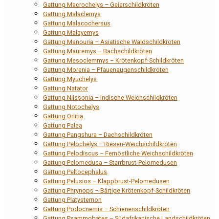
Gattung Macrochelys – Geierschildkröten
Gattung Malaclemys
Gattung Malacochersus
Gattung Malayemys
Gattung Manouria – Asiatische Waldschildkröten
Gattung Mauremys – Bachschildkröten
Gattung Mesoclemmys – Krötenkopf-Schildkröten
Gattung Morenia – Pfauenaugenschildkröten
Gattung Myuchelys
Gattung Natator
Gattung Nilssonia – Indische Weichschildkröten
Gattung Notochelys
Gattung Orlitia
Gattung Palea
Gattung Pangshura – Dachschildkröten
Gattung Pelochelys – Riesen-Weichschildkröten
Gattung Pelodiscus – Fernöstliche Weichschildkröten
Gattung Pelomedusa – Starrbrust-Pelomedusen
Gattung Peltocephalus
Gattung Pelusios – Klappbrust-Pelomedusen
Gattung Phrynops – Bärtige Krötenkopf-Schildkröten
Gattung Platysternon
Gattung Podocnemis – Schienenschildkröten
Gattung Psammobates – Südafrikanische Landschildkröten