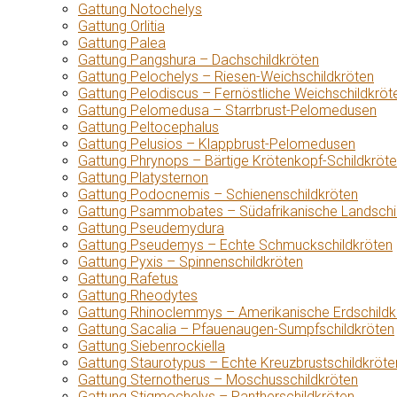
Gattung Notochelys
Gattung Orlitia
Gattung Palea
Gattung Pangshura – Dachschildkröten
Gattung Pelochelys – Riesen-Weichschildkröten
Gattung Pelodiscus – Fernöstliche Weichschildkröt
Gattung Pelomedusa – Starrbrust-Pelomedusen
Gattung Peltocephalus
Gattung Pelusios – Klappbrust-Pelomedusen
Gattung Phrynops – Bärtige Krötenkopf-Schildkröt
Gattung Platysternon
Gattung Podocnemis – Schienenschildkröten
Gattung Psammobates – Südafrikanische Landschi
Gattung Pseudemydura
Gattung Pseudemys – Echte Schmuckschildkröten
Gattung Pyxis – Spinnenschildkröten
Gattung Rafetus
Gattung Rheodytes
Gattung Rhinoclemmys – Amerikanische Erdschildk
Gattung Sacalia – Pfauenaugen-Sumpfschildkröten
Gattung Siebenrockiella
Gattung Staurotypus – Echte Kreuzbrustschildkröte
Gattung Sternotherus – Moschusschildkröten
Gattung Stigmochelys – Pantherschildkröten