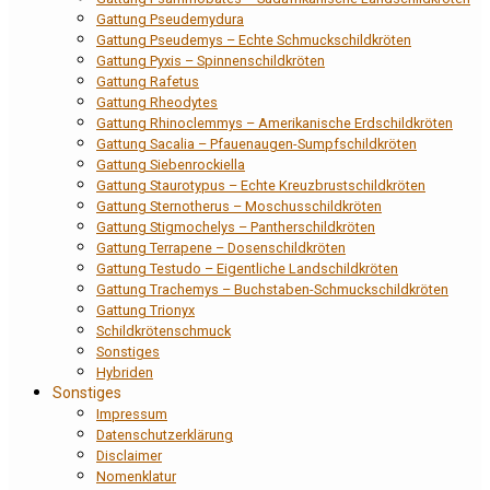
Gattung Pseudemydura
Gattung Pseudemys – Echte Schmuckschildkröten
Gattung Pyxis – Spinnenschildkröten
Gattung Rafetus
Gattung Rheodytes
Gattung Rhinoclemmys – Amerikanische Erdschildkröten
Gattung Sacalia – Pfauenaugen-Sumpfschildkröten
Gattung Siebenrockiella
Gattung Staurotypus – Echte Kreuzbrustschildkröten
Gattung Sternotherus – Moschusschildkröten
Gattung Stigmochelys – Pantherschildkröten
Gattung Terrapene – Dosenschildkröten
Gattung Testudo – Eigentliche Landschildkröten
Gattung Trachemys – Buchstaben-Schmuckschildkröten
Gattung Trionyx
Schildkrötenschmuck
Sonstiges
Hybriden
Sonstiges
Impressum
Datenschutzerklärung
Disclaimer
Nomenklatur