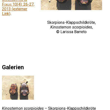
Fokus
10(4): 26-27,
2013 (externer
Link)
.
Skorpions-Klappschildkröte,
Kinosternon scorpioides
,
© Larissa Barreto
Galerien
Kinosternon scorpioides
– Skorpions-Klappschildkröte