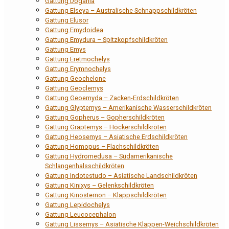
Gattung Dogania
Gattung Elseya – Australische Schnappschildkröten
Gattung Elusor
Gattung Emydoidea
Gattung Emydura – Spitzkopfschildkröten
Gattung Emys
Gattung Eretmochelys
Gattung Erymnochelys
Gattung Geochelone
Gattung Geoclemys
Gattung Geoemyda – Zacken-Erdschildkröten
Gattung Glyptemys – Amerikanische Wasserschildkröten
Gattung Gopherus – Gopherschildkröten
Gattung Graptemys – Höckerschildkröten
Gattung Heosemys – Asiatische Erdschildkröten
Gattung Homopus – Flachschildkröten
Gattung Hydromedusa – Südamerikanische
Schlangenhalsschildkröten
Gattung Indotestudo – Asiatische Landschildkröten
Gattung Kinixys – Gelenkschildkröten
Gattung Kinosternon – Klappschildkröten
Gattung Lepidochelys
Gattung Leucocephalon
Gattung Lissemys – Asiatische Klappen-Weichschildkröten