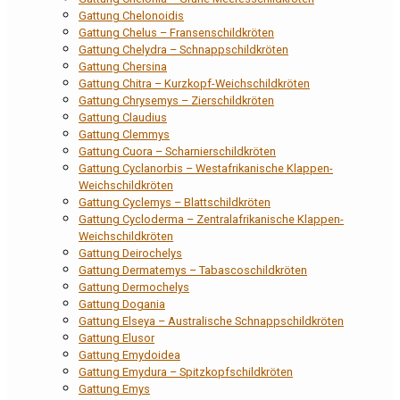
Gattung Chelonoidis
Gattung Chelus – Fransenschildkröten
Gattung Chelydra – Schnappschildkröten
Gattung Chersina
Gattung Chitra – Kurzkopf-Weichschildkröten
Gattung Chrysemys – Zierschildkröten
Gattung Claudius
Gattung Clemmys
Gattung Cuora – Scharnierschildkröten
Gattung Cyclanorbis – Westafrikanische Klappen-
Weichschildkröten
Gattung Cyclemys – Blattschildkröten
Gattung Cycloderma – Zentralafrikanische Klappen-
Weichschildkröten
Gattung Deirochelys
Gattung Dermatemys – Tabascoschildkröten
Gattung Dermochelys
Gattung Dogania
Gattung Elseya – Australische Schnappschildkröten
Gattung Elusor
Gattung Emydoidea
Gattung Emydura – Spitzkopfschildkröten
Gattung Emys