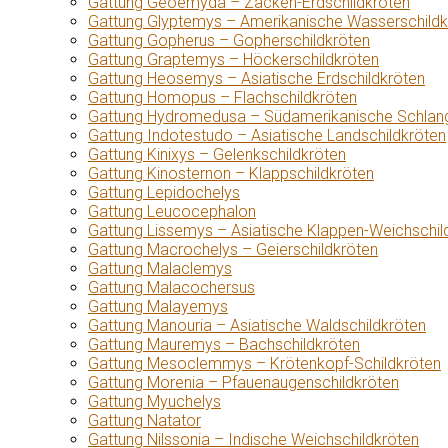
Gattung Geoemyda – Zacken-Erdschildkröten
Gattung Glyptemys – Amerikanische Wasserschildk
Gattung Gopherus – Gopherschildkröten
Gattung Graptemys – Höckerschildkröten
Gattung Heosemys – Asiatische Erdschildkröten
Gattung Homopus – Flachschildkröten
Gattung Hydromedusa – Südamerikanische Schlang
Gattung Indotestudo – Asiatische Landschildkröten
Gattung Kinixys – Gelenkschildkröten
Gattung Kinosternon – Klappschildkröten
Gattung Lepidochelys
Gattung Leucocephalon
Gattung Lissemys – Asiatische Klappen-Weichschil
Gattung Macrochelys – Geierschildkröten
Gattung Malaclemys
Gattung Malacochersus
Gattung Malayemys
Gattung Manouria – Asiatische Waldschildkröten
Gattung Mauremys – Bachschildkröten
Gattung Mesoclemmys – Krötenkopf-Schildkröten
Gattung Morenia – Pfauenaugenschildkröten
Gattung Myuchelys
Gattung Natator
Gattung Nilssonia – Indische Weichschildkröten