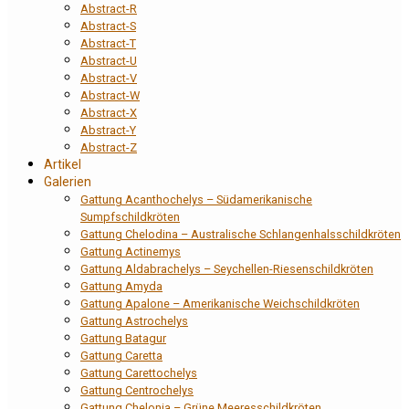
Abstract-R
Abstract-S
Abstract-T
Abstract-U
Abstract-V
Abstract-W
Abstract-X
Abstract-Y
Abstract-Z
Artikel
Galerien
Gattung Acanthochelys – Südamerikanische
Sumpfschildkröten
Gattung Chelodina – Australische Schlangenhalsschildkröten
Gattung Actinemys
Gattung Aldabrachelys – Seychellen-Riesenschildkröten
Gattung Amyda
Gattung Apalone – Amerikanische Weichschildkröten
Gattung Astrochelys
Gattung Batagur
Gattung Caretta
Gattung Carettochelys
Gattung Centrochelys
Gattung Chelonia – Grüne Meeresschildkröten