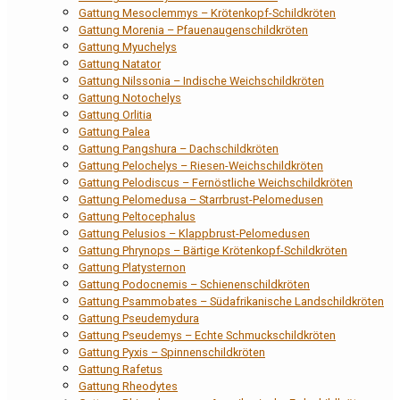
Gattung Mesoclemmys – Krötenkopf-Schildkröten
Gattung Morenia – Pfauenaugenschildkröten
Gattung Myuchelys
Gattung Natator
Gattung Nilssonia – Indische Weichschildkröten
Gattung Notochelys
Gattung Orlitia
Gattung Palea
Gattung Pangshura – Dachschildkröten
Gattung Pelochelys – Riesen-Weichschildkröten
Gattung Pelodiscus – Fernöstliche Weichschildkröten
Gattung Pelomedusa – Starrbrust-Pelomedusen
Gattung Peltocephalus
Gattung Pelusios – Klappbrust-Pelomedusen
Gattung Phrynops – Bärtige Krötenkopf-Schildkröten
Gattung Platysternon
Gattung Podocnemis – Schienenschildkröten
Gattung Psammobates – Südafrikanische Landschildkröten
Gattung Pseudemydura
Gattung Pseudemys – Echte Schmuckschildkröten
Gattung Pyxis – Spinnenschildkröten
Gattung Rafetus
Gattung Rheodytes