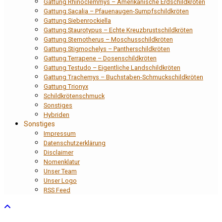
Gattung Rhinoclemmys – Amerikanische Erdschildkröten
Gattung Sacalia – Pfauenaugen-Sumpfschildkröten
Gattung Siebenrockiella
Gattung Staurotypus – Echte Kreuzbrustschildkröten
Gattung Sternotherus – Moschusschildkröten
Gattung Stigmochelys – Pantherschildkröten
Gattung Terrapene – Dosenschildkröten
Gattung Testudo – Eigentliche Landschildkröten
Gattung Trachemys – Buchstaben-Schmuckschildkröten
Gattung Trionyx
Schildkrötenschmuck
Sonstiges
Hybriden
Sonstiges
Impressum
Datenschutzerklärung
Disclaimer
Nomenklatur
Unser Team
Unser Logo
RSS Feed