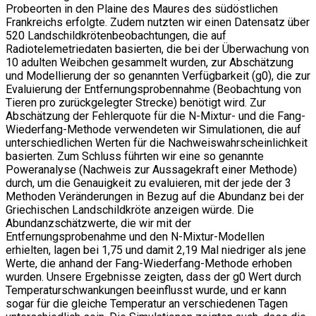
Probeorten in den Plaine des Maures des südöstlichen
Frankreichs erfolgte. Zudem nutzten wir einen Datensatz über
520 Landschildkrötenbeobachtungen, die auf
Radiotelemetriedaten basierten, die bei der Überwachung von
10 adulten Weibchen gesammelt wurden, zur Abschätzung
und Modellierung der so genannten Verfügbarkeit (g0), die zur
Evaluierung der Entfernungsprobennahme (Beobachtung von
Tieren pro zurückgelegter Strecke) benötigt wird. Zur
Abschätzung der Fehlerquote für die N-Mixtur- und die Fang-
Wiederfang-Methode verwendeten wir Simulationen, die auf
unterschiedlichen Werten für die Nachweiswahrscheinlichkeit
basierten. Zum Schluss führten wir eine so genannte
Poweranalyse (Nachweis zur Aussagekraft einer Methode)
durch, um die Genauigkeit zu evaluieren, mit der jede der 3
Methoden Veränderungen in Bezug auf die Abundanz bei der
Griechischen Landschildkröte anzeigen würde. Die
Abundanzschätzwerte, die wir mit der
Entfernungsprobenahme und den N-Mixtur-Modellen
erhielten, lagen bei 1,75 und damit 2,19 Mal niedriger als jene
Werte, die anhand der Fang-Wiederfang-Methode erhoben
wurden. Unsere Ergebnisse zeigten, dass der g0 Wert durch
Temperaturschwankungen beeinflusst wurde, und er kann
sogar für die gleiche Temperatur an verschiedenen Tagen