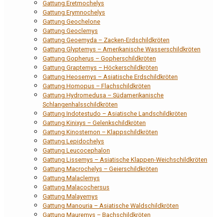
Gattung Eretmochelys
Gattung Erymnochelys
Gattung Geochelone
Gattung Geoclemys
Gattung Geoemyda – Zacken-Erdschildkröten
Gattung Glyptemys – Amerikanische Wasserschildkröten
Gattung Gopherus – Gopherschildkröten
Gattung Graptemys – Höckerschildkröten
Gattung Heosemys – Asiatische Erdschildkröten
Gattung Homopus – Flachschildkröten
Gattung Hydromedusa – Südamerikanische
Schlangenhalsschildkröten
Gattung Indotestudo – Asiatische Landschildkröten
Gattung Kinixys – Gelenkschildkröten
Gattung Kinosternon – Klappschildkröten
Gattung Lepidochelys
Gattung Leucocephalon
Gattung Lissemys – Asiatische Klappen-Weichschildkröten
Gattung Macrochelys – Geierschildkröten
Gattung Malaclemys
Gattung Malacochersus
Gattung Malayemys
Gattung Manouria – Asiatische Waldschildkröten
Gattung Mauremys – Bachschildkröten