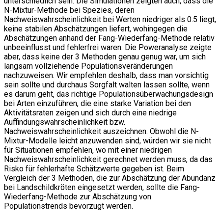
unterschiedlich sein. Die Simulationen zeigten auch, dass die
N-Mixtur-Methode bei Spezies, deren
Nachweiswahrscheinlichkeit bei Werten niedriger als 0.5 liegt,
keine stabilen Abschätzungen liefert, wohingegen die
Abschätzungen anhand der Fang-Wiederfang-Methode relativ
unbeeinflusst und fehlerfrei waren. Die Poweranalyse zeigte
aber, dass keine der 3 Methoden genau genug war, um sich
langsam vollziehende Populationsveränderungen
nachzuweisen. Wir empfehlen deshalb, dass man vorsichtig
sein sollte und durchaus Sorgfalt walten lassen sollte, wenn
es darum geht, das richtige Populationsüberwachungsdesign
bei Arten einzuführen, die eine starke Variation bei den
Aktivitätsraten zeigen und sich durch eine niedrige
Auffindungswahrscheinlichkeit bzw.
Nachweiswahrscheinlichkeit auszeichnen. Obwohl die N-
Mixtur-Modelle leicht anzuwenden sind, würden wir sie nicht
für Situationen empfehlen, wo mit einer niedrigen
Nachweiswahrscheinlichkeit gerechnet werden muss, da das
Risko für fehlerhafte Schätzwerte gegeben ist. Beim
Vergleich der 3 Methoden, die zur Abschätzung der Abundanz
bei Landschildkröten eingesetzt werden, sollte die Fang-
Wiederfang-Methode zur Abschätzung von
Populationstrends bevorzugt werden.