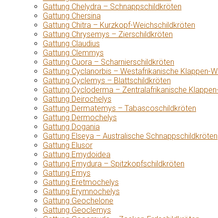
Gattung Chelydra – Schnappschildkröten
Gattung Chersina
Gattung Chitra – Kurzkopf-Weichschildkröten
Gattung Chrysemys – Zierschildkröten
Gattung Claudius
Gattung Clemmys
Gattung Cuora – Scharnierschildkröten
Gattung Cyclanorbis – Westafrikanische Klappen-W
Gattung Cyclemys – Blattschildkröten
Gattung Cycloderma – Zentralafrikanische Klappen
Gattung Deirochelys
Gattung Dermatemys – Tabascoschildkröten
Gattung Dermochelys
Gattung Dogania
Gattung Elseya – Australische Schnappschildkröten
Gattung Elusor
Gattung Emydoidea
Gattung Emydura – Spitzkopfschildkröten
Gattung Emys
Gattung Eretmochelys
Gattung Erymnochelys
Gattung Geochelone
Gattung Geoclemys