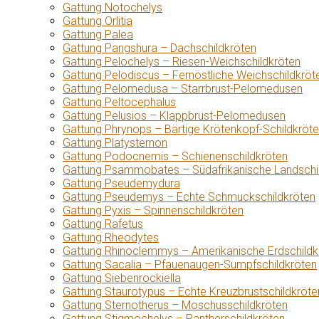
Gattung Notochelys
Gattung Orlitia
Gattung Palea
Gattung Pangshura – Dachschildkröten
Gattung Pelochelys – Riesen-Weichschildkröten
Gattung Pelodiscus – Fernöstliche Weichschildkröt
Gattung Pelomedusa – Starrbrust-Pelomedusen
Gattung Peltocephalus
Gattung Pelusios – Klappbrust-Pelomedusen
Gattung Phrynops – Bärtige Krötenkopf-Schildkröt
Gattung Platysternon
Gattung Podocnemis – Schienenschildkröten
Gattung Psammobates – Südafrikanische Landschi
Gattung Pseudemydura
Gattung Pseudemys – Echte Schmuckschildkröten
Gattung Pyxis – Spinnenschildkröten
Gattung Rafetus
Gattung Rheodytes
Gattung Rhinoclemmys – Amerikanische Erdschildk
Gattung Sacalia – Pfauenaugen-Sumpfschildkröten
Gattung Siebenrockiella
Gattung Staurotypus – Echte Kreuzbrustschildkröte
Gattung Sternotherus – Moschusschildkröten
Gattung Stigmochelys – Pantherschildkröten