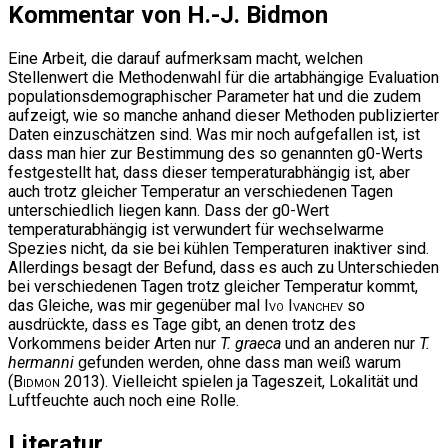
Kommentar von H.-J. Bidmon
Eine Arbeit, die darauf aufmerksam macht, welchen
Stellenwert die Methodenwahl für die artabhängige Evaluation
populationsdemographischer Parameter hat und die zudem
aufzeigt, wie so manche anhand dieser Methoden publizierter
Daten einzuschätzen sind. Was mir noch aufgefallen ist, ist
dass man hier zur Bestimmung des so genannten g0-Werts
festgestellt hat, dass dieser temperaturabhängig ist, aber
auch trotz gleicher Temperatur an verschiedenen Tagen
unterschiedlich liegen kann. Dass der g0-Wert
temperaturabhängig ist verwundert für wechselwarme
Spezies nicht, da sie bei kühlen Temperaturen inaktiver sind.
Allerdings besagt der Befund, dass es auch zu Unterschieden
bei verschiedenen Tagen trotz gleicher Temperatur kommt,
das Gleiche, was mir gegenüber mal
Ivo Ivanchev
so
ausdrückte, dass es Tage gibt, an denen trotz des
Vorkommens beider Arten nur
T. graeca
und an anderen nur
T.
hermanni
gefunden werden, ohne dass man weiß warum
(
Bidmon
2013). Vielleicht spielen ja Tageszeit, Lokalität und
Luftfeuchte auch noch eine Rolle.
Literatur