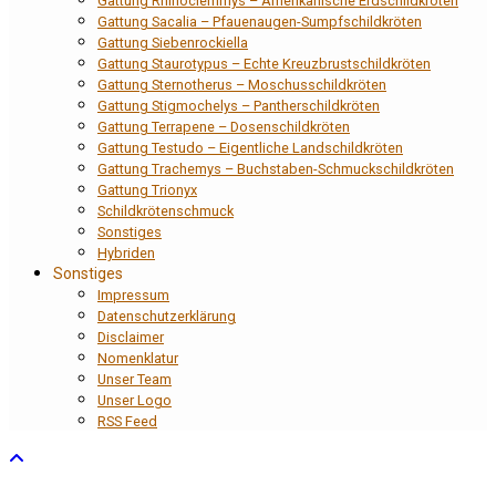
Gattung Rhinoclemmys – Amerikanische Erdschildkröten
Gattung Sacalia – Pfauenaugen-Sumpfschildkröten
Gattung Siebenrockiella
Gattung Staurotypus – Echte Kreuzbrustschildkröten
Gattung Sternotherus – Moschusschildkröten
Gattung Stigmochelys – Pantherschildkröten
Gattung Terrapene – Dosenschildkröten
Gattung Testudo – Eigentliche Landschildkröten
Gattung Trachemys – Buchstaben-Schmuckschildkröten
Gattung Trionyx
Schildkrötenschmuck
Sonstiges
Hybriden
Sonstiges
Impressum
Datenschutzerklärung
Disclaimer
Nomenklatur
Unser Team
Unser Logo
RSS Feed