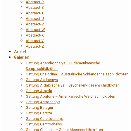
Abstract-R
Abstract-S
Abstract-T
Abstract-U
Abstract-V
Abstract-W
Abstract-X
Abstract-Y
Abstract-Z
Artikel
Galerien
Gattung Acanthochelys – Südamerikanische
Sumpfschildkröten
Gattung Chelodina – Australische Schlangenhalsschildkröten
Gattung Actinemys
Gattung Aldabrachelys – Seychellen-Riesenschildkröten
Gattung Amyda
Gattung Apalone – Amerikanische Weichschildkröten
Gattung Astrochelys
Gattung Batagur
Gattung Caretta
Gattung Carettochelys
Gattung Centrochelys
Gattung Chelonia – Grüne Meeresschildkröten