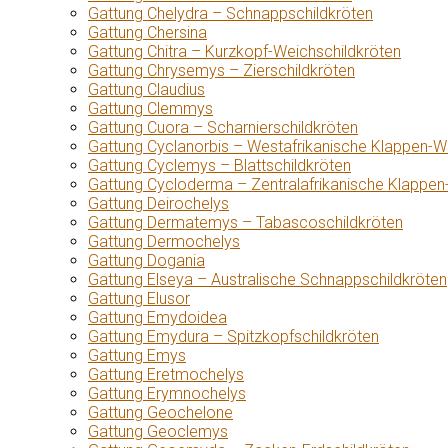
Gattung Chelydra – Schnappschildkröten
Gattung Chersina
Gattung Chitra – Kurzkopf-Weichschildkröten
Gattung Chrysemys – Zierschildkröten
Gattung Claudius
Gattung Clemmys
Gattung Cuora – Scharnierschildkröten
Gattung Cyclanorbis – Westafrikanische Klappen-W
Gattung Cyclemys – Blattschildkröten
Gattung Cycloderma – Zentralafrikanische Klappen
Gattung Deirochelys
Gattung Dermatemys – Tabascoschildkröten
Gattung Dermochelys
Gattung Dogania
Gattung Elseya – Australische Schnappschildkröten
Gattung Elusor
Gattung Emydoidea
Gattung Emydura – Spitzkopfschildkröten
Gattung Emys
Gattung Eretmochelys
Gattung Erymnochelys
Gattung Geochelone
Gattung Geoclemys