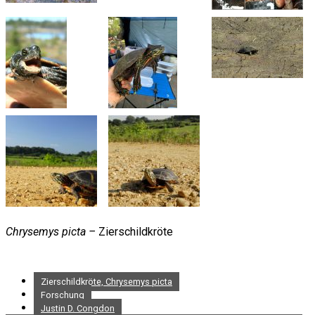
Chrysemys picta –
Zierschildkröte
Zierschildkröte, Chrysemys picta
Forschung
Justin D. Congdon