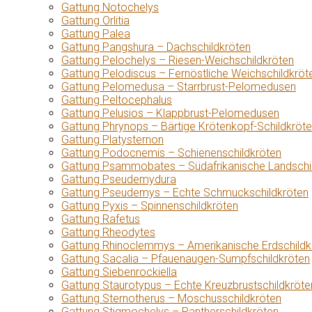
Gattung Notochelys
Gattung Orlitia
Gattung Palea
Gattung Pangshura – Dachschildkröten
Gattung Pelochelys – Riesen-Weichschildkröten
Gattung Pelodiscus – Fernöstliche Weichschildkröt
Gattung Pelomedusa – Starrbrust-Pelomedusen
Gattung Peltocephalus
Gattung Pelusios – Klappbrust-Pelomedusen
Gattung Phrynops – Bärtige Krötenkopf-Schildkröt
Gattung Platysternon
Gattung Podocnemis – Schienenschildkröten
Gattung Psammobates – Südafrikanische Landschi
Gattung Pseudemydura
Gattung Pseudemys – Echte Schmuckschildkröten
Gattung Pyxis – Spinnenschildkröten
Gattung Rafetus
Gattung Rheodytes
Gattung Rhinoclemmys – Amerikanische Erdschildk
Gattung Sacalia – Pfauenaugen-Sumpfschildkröten
Gattung Siebenrockiella
Gattung Staurotypus – Echte Kreuzbrustschildkröte
Gattung Sternotherus – Moschusschildkröten
Gattung Stigmochelys – Pantherschildkröten