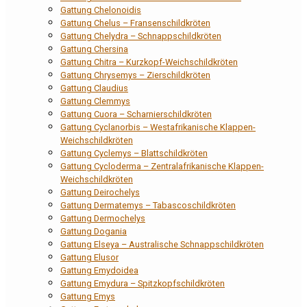
Gattung Chelonoidis
Gattung Chelus – Fransenschildkröten
Gattung Chelydra – Schnappschildkröten
Gattung Chersina
Gattung Chitra – Kurzkopf-Weichschildkröten
Gattung Chrysemys – Zierschildkröten
Gattung Claudius
Gattung Clemmys
Gattung Cuora – Scharnierschildkröten
Gattung Cyclanorbis – Westafrikanische Klappen-
Weichschildkröten
Gattung Cyclemys – Blattschildkröten
Gattung Cycloderma – Zentralafrikanische Klappen-
Weichschildkröten
Gattung Deirochelys
Gattung Dermatemys – Tabascoschildkröten
Gattung Dermochelys
Gattung Dogania
Gattung Elseya – Australische Schnappschildkröten
Gattung Elusor
Gattung Emydoidea
Gattung Emydura – Spitzkopfschildkröten
Gattung Emys