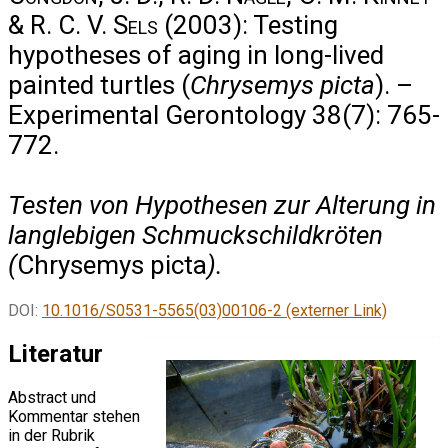
& R. C. V. Sels
(2003): Testing
hypotheses of aging in long-lived
painted turtles (
Chrysemys picta
). –
Experimental Gerontology 38(7): 765-
772.
Testen von Hypothesen zur Alterung in
langlebigen Schmuckschildkröten
(
Chrysemys picta
).
DOI:
10.1016/S0531-5565(03)00106-2 (externer Link)
Literatur
Abstract und
Kommentar stehen
in der Rubrik