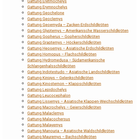
Gattung Eretmochelys
Gattung Erymnochelys
Gattung Geochelone
Gattung Geoclemys
Gattung Geoemyda – Zacken-Erdschildkröten
Gattung Glyptemys – Amerikanische Wasserschildkröten
Gattung Gopherus – Gopherschildkröten
Gattung Graptemys – Höckerschildkröten
Gattung Heosemys – Asiatische Erdschildkröten
Gattung Homopus – Flachschildkröten
Gattung Hydromedusa – Südamerikanische
Schlangenhalsschildkröten
Gattung Indotestudo – Asiatische Landschildkröten
Gattung Kinixys – Gelenkschildkröten
Gattung Kinosternon – Klappschildkröten
Gattung Lepidochelys
Gattung Leucocephalon
Gattung Lissemys – Asiatische Klappen-Weichschildkröten
Gattung Macrochelys – Geierschildkröten
Gattung Malaclemys
Gattung Malacochersus
Gattung Malayemys
Gattung Manouria – Asiatische Waldschildkröten
Gattung Mauremys – Bachschildkröten