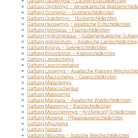
Gattung Geoemyda – Zacken-Erdschildkröten
Gattung Glyptemys – Amerikanische Wasserschildk
Gattung Gopherus – Gopherschildkröten
Gattung Graptemys – Höckerschildkröten
Gattung Heosemys – Asiatische Erdschildkröten
Gattung Homopus – Flachschildkröten
Gattung Hydromedusa – Südamerikanische Schlang
Gattung Indotestudo – Asiatische Landschildkröten
Gattung Kinixys – Gelenkschildkröten
Gattung Kinosternon – Klappschildkröten
Gattung Lepidochelys
Gattung Leucocephalon
Gattung Lissemys – Asiatische Klappen-Weichschil
Gattung Macrochelys – Geierschildkröten
Gattung Malaclemys
Gattung Malacochersus
Gattung Malayemys
Gattung Manouria – Asiatische Waldschildkröten
Gattung Mauremys – Bachschildkröten
Gattung Mesoclemmys – Krötenkopf-Schildkröten
Gattung Morenia – Pfauenaugenschildkröten
Gattung Myuchelys
Gattung Natator
Gattung Nilssonia – Indische Weichschildkröten