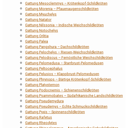
Gattung Mesoclemmys – Krötenkopf-Schildkröten
Gattung Morenia – Pfauenaugenschildkröten
Gattung Myuchelys
Gattung Natator
Gattung Nilssonia – Indische Weichschildkröten
Gattung Notochelys
Gattung Orlitia
Gattung Palea
Gattung Pangshura – Dachschildkröten
Gattung Pelochelys – Riesen-Weichschildkröten
Gattung Pelodiscus – Fernöstliche Weichschildkröten
Gattung Pelomedusa – Starrbrust-Pelomedusen
Gattung Peltocephalus
Gattung Pelusios – Klappbrust-Pelomedusen
Gattung Phrynops – Bärtige Krötenkopf-Schildkröten
Gattung Platysternon
Gattung Podocnemis – Schienenschildkröten
Gattung Psammobates – Südafrikanische Landschildkröten
Gattung Pseudemydura
Gattung Pseudemys – Echte Schmuckschildkröten
Gattung Pyxis – Spinnenschildkröten
Gattung Rafetus
Gattung Rheodytes