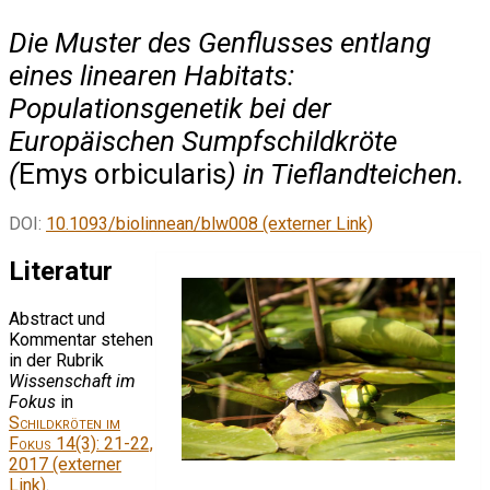
Die Muster des Genflusses entlang
eines linearen Habitats:
Populationsgenetik bei der
Europäischen Sumpfschildkröte
(
Emys orbicularis
) in Tieflandteichen.
DOI:
10.1093/biolinnean/blw008 (externer Link)
Literatur
Abstract und
Kommentar stehen
in der Rubrik
Wissenschaft im
Fokus
in
Schildkröten im
Fokus
14(3): 21-22,
2017 (externer
Link)
.