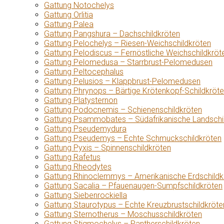
Gattung Notochelys
Gattung Orlitia
Gattung Palea
Gattung Pangshura – Dachschildkröten
Gattung Pelochelys – Riesen-Weichschildkröten
Gattung Pelodiscus – Fernöstliche Weichschildkröt
Gattung Pelomedusa – Starrbrust-Pelomedusen
Gattung Peltocephalus
Gattung Pelusios – Klappbrust-Pelomedusen
Gattung Phrynops – Bärtige Krötenkopf-Schildkröt
Gattung Platysternon
Gattung Podocnemis – Schienenschildkröten
Gattung Psammobates – Südafrikanische Landschi
Gattung Pseudemydura
Gattung Pseudemys – Echte Schmuckschildkröten
Gattung Pyxis – Spinnenschildkröten
Gattung Rafetus
Gattung Rheodytes
Gattung Rhinoclemmys – Amerikanische Erdschildk
Gattung Sacalia – Pfauenaugen-Sumpfschildkröten
Gattung Siebenrockiella
Gattung Staurotypus – Echte Kreuzbrustschildkröte
Gattung Sternotherus – Moschusschildkröten
Gattung Stigmochelys – Pantherschildkröten