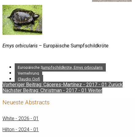
Emys orbicularis
– Europäische Sumpfschildkröte
Europäische Sumpfschildkröte, Emys orbicularis
Vermehrung
Claudio Ciofi
Vorheriger Beitrag: Cáceres-Martínez - 2017 - 01
Zurück
Nächster Beitrag: Christman - 2017 - 01
Weiter
Neueste Abstracts
White - 2026 - 01
Hilton - 2024 - 01