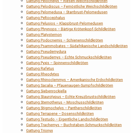
Gattung Pelochelys – Riesen-Weichschildkröten
Gattung Pelodiscus – Fernöstliche Weichschildkröten
Gattung Pelomedusa – Starrbrust-Pelomedusen
Gattung Peltocephalus
Gattung Pelusios – Klappbrust-Pelomedusen
Gattung Phrynops – Bärtige Krötenkopf-Schildkröten
Gattung Platysternon
Gattung Podocnemis – Schienenschildkröten
Gattung Psammobates – Südafrikanische Landschildkröten
Gattung Pseudemydura
Gattung Pseudemys – Echte Schmuckschildkröten
Gattung Pyxis – Spinnenschildkröten
Gattung Rafetus
Gattung Rheodytes
Gattung Rhinoclemmys – Amerikanische Erdschildkröten
Gattung Sacalia – Pfauenaugen-Sumpfschildkröten
Gattung Siebenrockiella
Gattung Staurotypus – Echte Kreuzbrustschildkröten
Gattung Sternotherus – Moschusschildkröten
Gattung Stigmochelys – Pantherschildkröten
Gattung Terrapene – Dosenschildkröten
Gattung Testudo – Eigentliche Landschildkröten
Gattung Trachemys – Buchstaben-Schmuckschildkröten
Gattung Trionyx