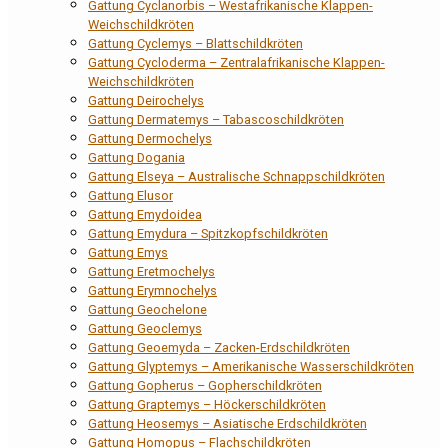
Gattung Cyclanorbis – Westafrikanische Klappen-
Weichschildkröten
Gattung Cyclemys – Blattschildkröten
Gattung Cycloderma – Zentralafrikanische Klappen-
Weichschildkröten
Gattung Deirochelys
Gattung Dermatemys – Tabascoschildkröten
Gattung Dermochelys
Gattung Dogania
Gattung Elseya – Australische Schnappschildkröten
Gattung Elusor
Gattung Emydoidea
Gattung Emydura – Spitzkopfschildkröten
Gattung Emys
Gattung Eretmochelys
Gattung Erymnochelys
Gattung Geochelone
Gattung Geoclemys
Gattung Geoemyda – Zacken-Erdschildkröten
Gattung Glyptemys – Amerikanische Wasserschildkröten
Gattung Gopherus – Gopherschildkröten
Gattung Graptemys – Höckerschildkröten
Gattung Heosemys – Asiatische Erdschildkröten
Gattung Homopus – Flachschildkröten