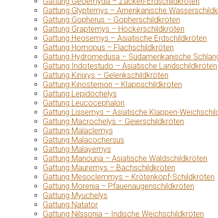
Gattung Geoemyda – Zacken-Erdschildkröten
Gattung Glyptemys – Amerikanische Wasserschildk
Gattung Gopherus – Gopherschildkröten
Gattung Graptemys – Höckerschildkröten
Gattung Heosemys – Asiatische Erdschildkröten
Gattung Homopus – Flachschildkröten
Gattung Hydromedusa – Südamerikanische Schlang
Gattung Indotestudo – Asiatische Landschildkröten
Gattung Kinixys – Gelenkschildkröten
Gattung Kinosternon – Klappschildkröten
Gattung Lepidochelys
Gattung Leucocephalon
Gattung Lissemys – Asiatische Klappen-Weichschil
Gattung Macrochelys – Geierschildkröten
Gattung Malaclemys
Gattung Malacochersus
Gattung Malayemys
Gattung Manouria – Asiatische Waldschildkröten
Gattung Mauremys – Bachschildkröten
Gattung Mesoclemmys – Krötenkopf-Schildkröten
Gattung Morenia – Pfauenaugenschildkröten
Gattung Myuchelys
Gattung Natator
Gattung Nilssonia – Indische Weichschildkröten