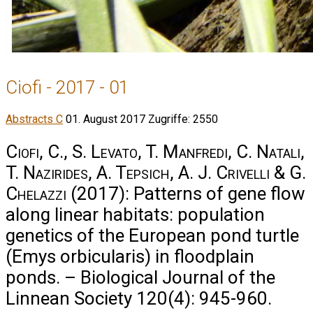
Ciofi - 2017 - 01
Abstracts C
01. August 2017
Zugriffe: 2550
Ciofi, C., S. Levato, T. Manfredi, C. Natali,
T. Nazirides, A. Tepsich, A. J. Crivelli & G.
Chelazzi
(2017): Patterns of gene flow
along linear habitats: population
genetics of the European pond turtle
(Emys orbicularis) in floodplain
ponds. – Biological Journal of the
Linnean Society 120(4): 945-960.