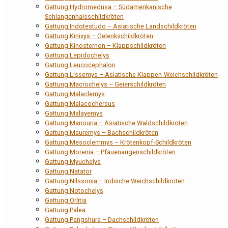
Gattung Hydromedusa – Südamerikanische
Schlangenhalsschildkröten
Gattung Indotestudo – Asiatische Landschildkröten
Gattung Kinixys – Gelenkschildkröten
Gattung Kinosternon – Klappschildkröten
Gattung Lepidochelys
Gattung Leucocephalon
Gattung Lissemys – Asiatische Klappen-Weichschildkröten
Gattung Macrochelys – Geierschildkröten
Gattung Malaclemys
Gattung Malacochersus
Gattung Malayemys
Gattung Manouria – Asiatische Waldschildkröten
Gattung Mauremys – Bachschildkröten
Gattung Mesoclemmys – Krötenkopf-Schildkröten
Gattung Morenia – Pfauenaugenschildkröten
Gattung Myuchelys
Gattung Natator
Gattung Nilssonia – Indische Weichschildkröten
Gattung Notochelys
Gattung Orlitia
Gattung Palea
Gattung Pangshura – Dachschildkröten