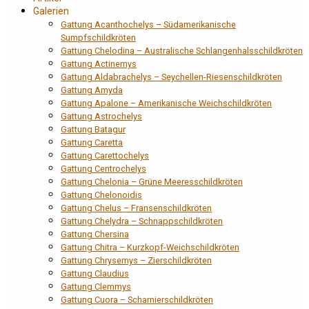
Galerien
Gattung Acanthochelys – Südamerikanische
Sumpfschildkröten
Gattung Chelodina – Australische Schlangenhalsschildkröten
Gattung Actinemys
Gattung Aldabrachelys – Seychellen-Riesenschildkröten
Gattung Amyda
Gattung Apalone – Amerikanische Weichschildkröten
Gattung Astrochelys
Gattung Batagur
Gattung Caretta
Gattung Carettochelys
Gattung Centrochelys
Gattung Chelonia – Grüne Meeresschildkröten
Gattung Chelonoidis
Gattung Chelus – Fransenschildkröten
Gattung Chelydra – Schnappschildkröten
Gattung Chersina
Gattung Chitra – Kurzkopf-Weichschildkröten
Gattung Chrysemys – Zierschildkröten
Gattung Claudius
Gattung Clemmys
Gattung Cuora – Scharnierschildkröten