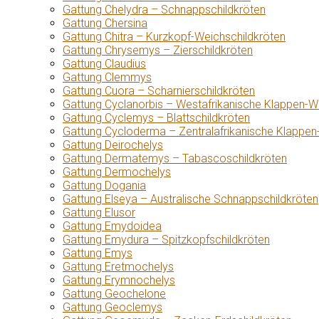
Gattung Chelydra – Schnappschildkröten
Gattung Chersina
Gattung Chitra – Kurzkopf-Weichschildkröten
Gattung Chrysemys – Zierschildkröten
Gattung Claudius
Gattung Clemmys
Gattung Cuora – Scharnierschildkröten
Gattung Cyclanorbis – Westafrikanische Klappen-W
Gattung Cyclemys – Blattschildkröten
Gattung Cycloderma – Zentralafrikanische Klappen
Gattung Deirochelys
Gattung Dermatemys – Tabascoschildkröten
Gattung Dermochelys
Gattung Dogania
Gattung Elseya – Australische Schnappschildkröten
Gattung Elusor
Gattung Emydoidea
Gattung Emydura – Spitzkopfschildkröten
Gattung Emys
Gattung Eretmochelys
Gattung Erymnochelys
Gattung Geochelone
Gattung Geoclemys