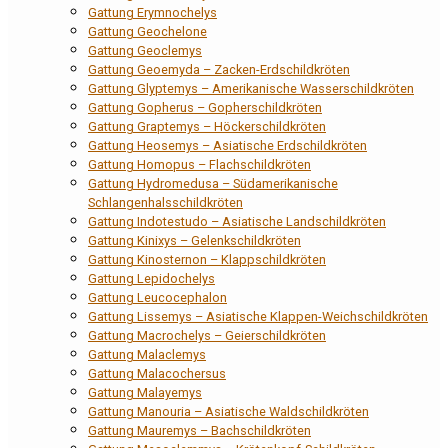
Gattung Erymnochelys
Gattung Geochelone
Gattung Geoclemys
Gattung Geoemyda – Zacken-Erdschildkröten
Gattung Glyptemys – Amerikanische Wasserschildkröten
Gattung Gopherus – Gopherschildkröten
Gattung Graptemys – Höckerschildkröten
Gattung Heosemys – Asiatische Erdschildkröten
Gattung Homopus – Flachschildkröten
Gattung Hydromedusa – Südamerikanische
Schlangenhalsschildkröten
Gattung Indotestudo – Asiatische Landschildkröten
Gattung Kinixys – Gelenkschildkröten
Gattung Kinosternon – Klappschildkröten
Gattung Lepidochelys
Gattung Leucocephalon
Gattung Lissemys – Asiatische Klappen-Weichschildkröten
Gattung Macrochelys – Geierschildkröten
Gattung Malaclemys
Gattung Malacochersus
Gattung Malayemys
Gattung Manouria – Asiatische Waldschildkröten
Gattung Mauremys – Bachschildkröten