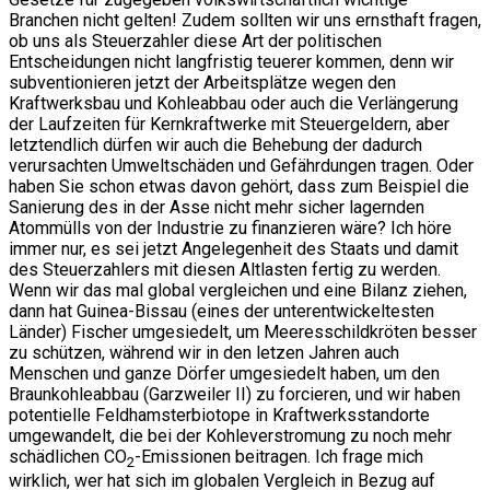
Branchen nicht gelten! Zudem sollten wir uns ernsthaft fragen,
ob uns als Steuerzahler diese Art der politischen
Entscheidungen nicht langfristig teuerer kommen, denn wir
subventionieren jetzt der Arbeitsplätze wegen den
Kraftwerksbau und Kohleabbau oder auch die Verlängerung
der Laufzeiten für Kernkraftwerke mit Steuergeldern, aber
letztendlich dürfen wir auch die Behebung der dadurch
verursachten Umweltschäden und Gefährdungen tragen. Oder
haben Sie schon etwas davon gehört, dass zum Beispiel die
Sanierung des in der Asse nicht mehr sicher lagernden
Atommülls von der Industrie zu finanzieren wäre? Ich höre
immer nur, es sei jetzt Angelegenheit des Staats und damit
des Steuerzahlers mit diesen Altlasten fertig zu werden.
Wenn wir das mal global vergleichen und eine Bilanz ziehen,
dann hat Guinea-Bissau (eines der unterentwickeltesten
Länder) Fischer umgesiedelt, um Meeresschildkröten besser
zu schützen, während wir in den letzen Jahren auch
Menschen und ganze Dörfer umgesiedelt haben, um den
Braunkohleabbau (Garzweiler II) zu forcieren, und wir haben
potentielle Feldhamsterbiotope in Kraftwerksstandorte
umgewandelt, die bei der Kohleverstromung zu noch mehr
schädlichen CO
-Emissionen beitragen. Ich frage mich
2
wirklich, wer hat sich im globalen Vergleich in Bezug auf