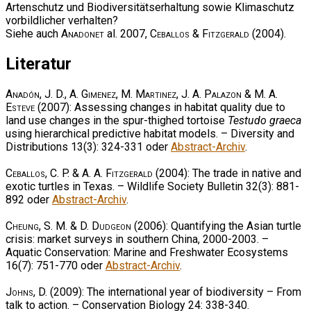
Artenschutz und Biodiversitätserhaltung sowie Klimaschutz
vorbildlicher verhalten?
Siehe auch
Anadonet
al. 2007,
Ceballos & Fitzgerald
(2004).
Literatur
Anadón, J. D., A. Gimenez, M. Martinez, J. A. Palazon & M. A.
Esteve
(2007): Assessing changes in habitat quality due to
land use changes in the spur-thighed tortoise
Testudo graeca
using hierarchical predictive habitat models. – Diversity and
Distributions 13(3): 324-331 oder
Abstract-Archiv
.
Ceballos, C. P. & A. A. Fitzgerald
(2004): The trade in native and
exotic turtles in Texas. – Wildlife Society Bulletin 32(3): 881-
892 oder
Abstract-Archiv
.
Cheung, S. M. & D. Dudgeon
(2006): Quantifying the Asian turtle
crisis: market surveys in southern China, 2000-2003. –
Aquatic Conservation: Marine and Freshwater Ecosystems
16(7): 751-770 oder
Abstract-Archiv
.
Johns, D.
(2009): The international year of biodiversity – From
talk to action. – Conservation Biology 24: 338-340.