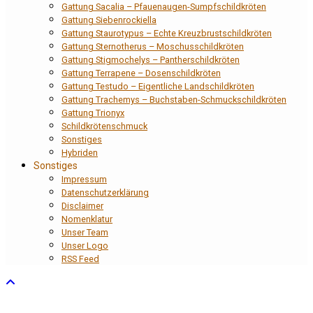
Gattung Sacalia – Pfauenaugen-Sumpfschildkröten
Gattung Siebenrockiella
Gattung Staurotypus – Echte Kreuzbrustschildkröten
Gattung Sternotherus – Moschusschildkröten
Gattung Stigmochelys – Pantherschildkröten
Gattung Terrapene – Dosenschildkröten
Gattung Testudo – Eigentliche Landschildkröten
Gattung Trachemys – Buchstaben-Schmuckschildkröten
Gattung Trionyx
Schildkrötenschmuck
Sonstiges
Hybriden
Sonstiges
Impressum
Datenschutzerklärung
Disclaimer
Nomenklatur
Unser Team
Unser Logo
RSS Feed