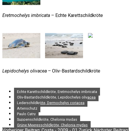
Eretmochelys imbricata
– Echte Karettschildkröte
Lepidochelys olivacea
– Oliv-Bastardschildkröte
Echte Karettschildkröte, Eretmochelys imbricata
Oliv-Bastardschildkröte, Lepidochelys olivacea
Lederschildkröte, Dermochelys coriacea
Artenschutz
Paulo Catry
Suppenschildkröte, Chelonia mydas
Grüne Meeresschildkröte, Chelonia mydas
Vorheriger Beitrag: Costa - 2009 - 01
Zurück
Nächster Beitrag: