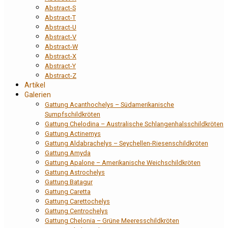
Abstract-S
Abstract-T
Abstract-U
Abstract-V
Abstract-W
Abstract-X
Abstract-Y
Abstract-Z
Artikel
Galerien
Gattung Acanthochelys – Südamerikanische
Sumpfschildkröten
Gattung Chelodina – Australische Schlangenhalsschildkröten
Gattung Actinemys
Gattung Aldabrachelys – Seychellen-Riesenschildkröten
Gattung Amyda
Gattung Apalone – Amerikanische Weichschildkröten
Gattung Astrochelys
Gattung Batagur
Gattung Caretta
Gattung Carettochelys
Gattung Centrochelys
Gattung Chelonia – Grüne Meeresschildkröten