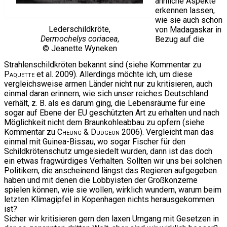
ähnliche Aspekte
erkennen lassen,
wie sie auch schon
Lederschildkröte,
von Madagaskar in
Dermochelys coriacea
,
Bezug auf die
© Jeanette Wyneken
Strahlenschildkröten bekannt sind (siehe Kommentar zu
Paquette
et al. 2009). Allerdings möchte ich, um diese
vergleichsweise armen Länder nicht nur zu kritisieren, auch
einmal daran erinnern, wie sich unser reiches Deutschland
verhält, z. B. als es darum ging, die Lebensräume für eine
sogar auf Ebene der EU geschützten Art zu erhalten und nach
Möglichkeit nicht dem Braunkohleabbau zu opfern (siehe
Kommentar zu
Cheung & Dudgeon
2006). Vergleicht man das
einmal mit Guinea-Bissau, wo sogar Fischer für den
Schildkrötenschutz umgesiedelt wurden, dann ist das doch
ein etwas fragwürdiges Verhalten. Sollten wir uns bei solchen
Politikern, die anscheinend längst das Regieren aufgegeben
haben und mit denen die Lobbyisten der Großkonzerne
spielen können, wie sie wollen, wirklich wundern, warum beim
letzten Klimagipfel in Kopenhagen nichts herausgekommen
ist?
Sicher wir kritisieren gern den laxen Umgang mit Gesetzen in