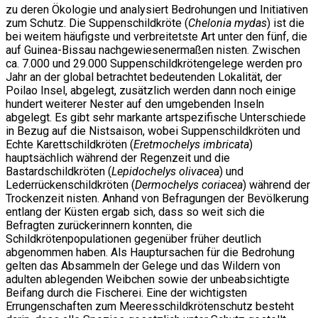
zu deren Ökologie und analysiert Bedrohungen und Initiativen
zum Schutz. Die Suppenschildkröte (
Chelonia mydas
) ist die
bei weitem häufigste und verbreitetste Art unter den fünf, die
auf Guinea-Bissau nachgewiesenermaßen nisten. Zwischen
ca. 7.000 und 29.000 Suppenschildkrötengelege werden pro
Jahr an der global betrachtet bedeutenden Lokalität, der
Poilao Insel, abgelegt, zusätzlich werden dann noch einige
hundert weiterer Nester auf den umgebenden Inseln
abgelegt. Es gibt sehr markante artspezifische Unterschiede
in Bezug auf die Nistsaison, wobei Suppenschildkröten und
Echte Karettschildkröten (
Eretmochelys imbricata
)
hauptsächlich während der Regenzeit und die
Bastardschildkröten (
Lepidochelys olivacea
) und
Lederrückenschildkröten (
Dermochelys coriacea
) während der
Trockenzeit nisten. Anhand von Befragungen der Bevölkerung
entlang der Küsten ergab sich, dass so weit sich die
Befragten zurückerinnern konnten, die
Schildkrötenpopulationen gegenüber früher deutlich
abgenommen haben. Als Hauptursachen für die Bedrohung
gelten das Absammeln der Gelege und das Wildern von
adulten ablegenden Weibchen sowie der unbeabsichtigte
Beifang durch die Fischerei. Eine der wichtigsten
Errungenschaften zum Meeresschildkrötenschutz besteht