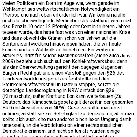
vielen Politikern ein Dorn im Auge war, wenn gerade im
Wahlkampf aus weltwirtschaftlichen Notwendigkeit ein
Preissprung nach oben erforderlich war. Wir kennen ja alle
noch die überwältigende Medienberichterstattung, wenn mal
das Benzin 10 oder 12 Pfennig oder Cent in früheren Jahren
teuerer wurde, das hatte fast was von einer nationalen Krise
und dass obwohl die Grünen schon vor Jahren auf die
Spritpreisentwicklung hingewiesen haben, die wir heute
kennen und als Wahlvolk so hinnehmen. Ein weiteres
aktuelles Indiz für solche Machenschaften (siehe auch
Johns
2009) bezieht sich auch auf den Kohlekraftwerksbau, denn
als das Oberverwaltungsgericht den dagegen klagenden
Bürgern Recht gab und einen Verstoß gegen den §26 des
Landesentwicklungsgesetzes feststellte und den
Steinkohlekraftwerksbau in Datteln stoppte, setzte die
derzeitige Landesregierung in NRW einfach den §26
(Klimaschutz) außer Kraft und Eon kann weiterbauen (Zu
Deutsch: das Klimaschutzgesetz gilt derzeit in der gesamten
BRD mit Ausnahme von NRW). Gesetze sollte man ernst
nehmen, anstatt sie zur Beliebigkeit zu degradieren, aber man
sollte sich auch, ehe man anderen einen laxen Umgang damit
unterstellt, an die Vorbildfunktion einer rechtsstaatlichen
Demokratie erinnern, und nicht so tun als würden einige
Gesetze für zugegeben volkswirtschaftlich wichtige