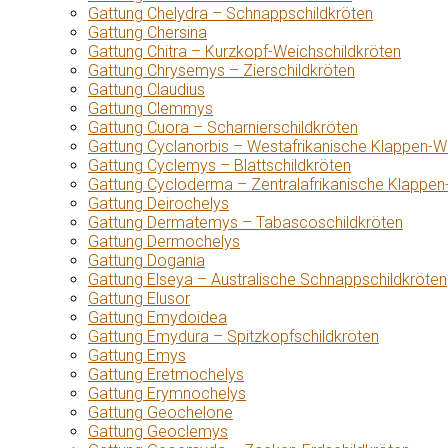
Gattung Chelydra – Schnappschildkröten
Gattung Chersina
Gattung Chitra – Kurzkopf-Weichschildkröten
Gattung Chrysemys – Zierschildkröten
Gattung Claudius
Gattung Clemmys
Gattung Cuora – Scharnierschildkröten
Gattung Cyclanorbis – Westafrikanische Klappen-W
Gattung Cyclemys – Blattschildkröten
Gattung Cycloderma – Zentralafrikanische Klappen
Gattung Deirochelys
Gattung Dermatemys – Tabascoschildkröten
Gattung Dermochelys
Gattung Dogania
Gattung Elseya – Australische Schnappschildkröten
Gattung Elusor
Gattung Emydoidea
Gattung Emydura – Spitzkopfschildkröten
Gattung Emys
Gattung Eretmochelys
Gattung Erymnochelys
Gattung Geochelone
Gattung Geoclemys