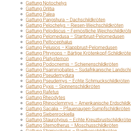
Gattung Notochelys
Gattung Orlitia
Gattung Palea
Gattung Pangshura – Dachschildkröten
Gattung Pelochelys – Riesen-Weichschildkröten
Gattung Pelodiscus – Fernöstliche Weichschildkröt
Gattung Pelomedusa – Starrbrust-Pelomedusen
Gattung Peltocephalus
Gattung Pelusios – Klappbrust-Pelomedusen
Gattung Phrynops – Bärtige Krötenkopf-Schildkröt
Gattung Platysternon
Gattung Podocnemis – Schienenschildkröten
Gattung Psammobates – Südafrikanische Landschi
Gattung Pseudemydura
Gattung Pseudemys – Echte Schmuckschildkröten
Gattung Pyxis – Spinnenschildkröten
Gattung Rafetus
Gattung Rheodytes
Gattung Rhinoclemmys – Amerikanische Erdschildk
Gattung Sacalia – Pfauenaugen-Sumpfschildkröten
Gattung Siebenrockiella
Gattung Staurotypus – Echte Kreuzbrustschildkröte
Gattung Sternotherus – Moschusschildkröten
Gattung Stigmochelys – Pantherschildkröten