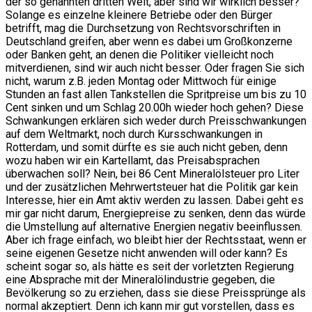
der so genannten dritten Welt, aber sind wir wirklich besser?
Solange es einzelne kleinere Betriebe oder den Bürger
betrifft, mag die Durchsetzung von Rechtsvorschriften in
Deutschland greifen, aber wenn es dabei um Großkonzerne
oder Banken geht, an denen die Politiker vielleicht noch
mitverdienen, sind wir auch nicht besser. Oder fragen Sie sich
nicht, warum z.B. jeden Montag oder Mittwoch für einige
Stunden an fast allen Tankstellen die Spritpreise um bis zu 10
Cent sinken und um Schlag 20.00h wieder hoch gehen? Diese
Schwankungen erklären sich weder durch Preisschwankungen
auf dem Weltmarkt, noch durch Kursschwankungen in
Rotterdam, und somit dürfte es sie auch nicht geben, denn
wozu haben wir ein Kartellamt, das Preisabsprachen
überwachen soll? Nein, bei 86 Cent Mineralölsteuer pro Liter
und der zusätzlichen Mehrwertsteuer hat die Politik gar kein
Interesse, hier ein Amt aktiv werden zu lassen. Dabei geht es
mir gar nicht darum, Energiepreise zu senken, denn das würde
die Umstellung auf alternative Energien negativ beeinflussen.
Aber ich frage einfach, wo bleibt hier der Rechtsstaat, wenn er
seine eigenen Gesetze nicht anwenden will oder kann? Es
scheint sogar so, als hätte es seit der vorletzten Regierung
eine Absprache mit der Mineralölindustrie gegeben, die
Bevölkerung so zu erziehen, dass sie diese Preissprünge als
normal akzeptiert. Denn ich kann mir gut vorstellen, dass es