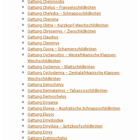
Gattung Chelonoidis
Gattung Chelus – Fransenschildkröten
Gattung Chelydra – Schnappschildkröten
Gattung Chersina
Gattung Chitra – Kurzkopf-Weichschildkröten
Gattung Chrysemys – Zierschildkröten
Gattung Claudius
Gattung Clemmys
Gattung Cuora – Scharnierschildkröten
Gattung Cyclanorbis – Westafrikanische Klappen-
Weichschildkröten
Gattung Cyclemys – Blattschildkröten
Gattung Cycloderma – Zentralafrikanische Klappen-
Weichschildkröten
Gattung Deirochelys
Gattung Dermatemys – Tabascoschildkröten
Gattung Dermochelys
Gattung Dogania
Gattung Elseya – Australische Schnappschildkröten
Gattung Elusor
Gattung Emydoidea
Gattung Emydura – Spitzkopfschildkröten
Gattung Emys
Gattung Eretmochelys