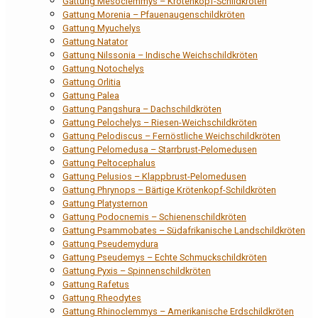
Gattung Mesoclemmys – Krötenkopf-Schildkröten
Gattung Morenia – Pfauenaugenschildkröten
Gattung Myuchelys
Gattung Natator
Gattung Nilssonia – Indische Weichschildkröten
Gattung Notochelys
Gattung Orlitia
Gattung Palea
Gattung Pangshura – Dachschildkröten
Gattung Pelochelys – Riesen-Weichschildkröten
Gattung Pelodiscus – Fernöstliche Weichschildkröten
Gattung Pelomedusa – Starrbrust-Pelomedusen
Gattung Peltocephalus
Gattung Pelusios – Klappbrust-Pelomedusen
Gattung Phrynops – Bärtige Krötenkopf-Schildkröten
Gattung Platysternon
Gattung Podocnemis – Schienenschildkröten
Gattung Psammobates – Südafrikanische Landschildkröten
Gattung Pseudemydura
Gattung Pseudemys – Echte Schmuckschildkröten
Gattung Pyxis – Spinnenschildkröten
Gattung Rafetus
Gattung Rheodytes
Gattung Rhinoclemmys – Amerikanische Erdschildkröten