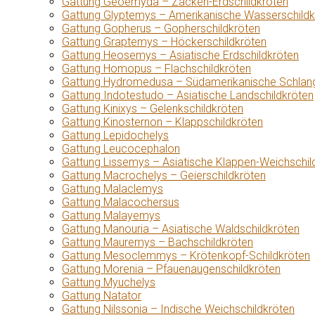
Gattung Geoemyda – Zacken-Erdschildkröten
Gattung Glyptemys – Amerikanische Wasserschildk
Gattung Gopherus – Gopherschildkröten
Gattung Graptemys – Höckerschildkröten
Gattung Heosemys – Asiatische Erdschildkröten
Gattung Homopus – Flachschildkröten
Gattung Hydromedusa – Südamerikanische Schlang
Gattung Indotestudo – Asiatische Landschildkröten
Gattung Kinixys – Gelenkschildkröten
Gattung Kinosternon – Klappschildkröten
Gattung Lepidochelys
Gattung Leucocephalon
Gattung Lissemys – Asiatische Klappen-Weichschil
Gattung Macrochelys – Geierschildkröten
Gattung Malaclemys
Gattung Malacochersus
Gattung Malayemys
Gattung Manouria – Asiatische Waldschildkröten
Gattung Mauremys – Bachschildkröten
Gattung Mesoclemmys – Krötenkopf-Schildkröten
Gattung Morenia – Pfauenaugenschildkröten
Gattung Myuchelys
Gattung Natator
Gattung Nilssonia – Indische Weichschildkröten