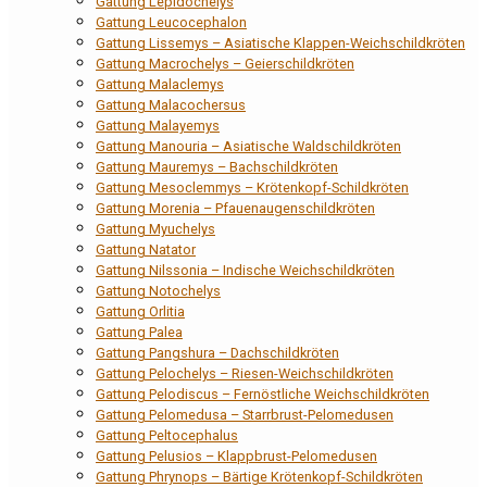
Gattung Lepidochelys
Gattung Leucocephalon
Gattung Lissemys – Asiatische Klappen-Weichschildkröten
Gattung Macrochelys – Geierschildkröten
Gattung Malaclemys
Gattung Malacochersus
Gattung Malayemys
Gattung Manouria – Asiatische Waldschildkröten
Gattung Mauremys – Bachschildkröten
Gattung Mesoclemmys – Krötenkopf-Schildkröten
Gattung Morenia – Pfauenaugenschildkröten
Gattung Myuchelys
Gattung Natator
Gattung Nilssonia – Indische Weichschildkröten
Gattung Notochelys
Gattung Orlitia
Gattung Palea
Gattung Pangshura – Dachschildkröten
Gattung Pelochelys – Riesen-Weichschildkröten
Gattung Pelodiscus – Fernöstliche Weichschildkröten
Gattung Pelomedusa – Starrbrust-Pelomedusen
Gattung Peltocephalus
Gattung Pelusios – Klappbrust-Pelomedusen
Gattung Phrynops – Bärtige Krötenkopf-Schildkröten