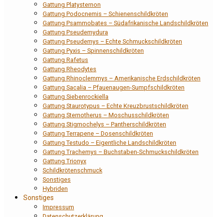
Gattung Platysternon
Gattung Podocnemis – Schienenschildkröten
Gattung Psammobates – Südafrikanische Landschildkröten
Gattung Pseudemydura
Gattung Pseudemys – Echte Schmuckschildkröten
Gattung Pyxis – Spinnenschildkröten
Gattung Rafetus
Gattung Rheodytes
Gattung Rhinoclemmys – Amerikanische Erdschildkröten
Gattung Sacalia – Pfauenaugen-Sumpfschildkröten
Gattung Siebenrockiella
Gattung Staurotypus – Echte Kreuzbrustschildkröten
Gattung Sternotherus – Moschusschildkröten
Gattung Stigmochelys – Pantherschildkröten
Gattung Terrapene – Dosenschildkröten
Gattung Testudo – Eigentliche Landschildkröten
Gattung Trachemys – Buchstaben-Schmuckschildkröten
Gattung Trionyx
Schildkrötenschmuck
Sonstiges
Hybriden
Sonstiges
Impressum
Datenschutzerklärung