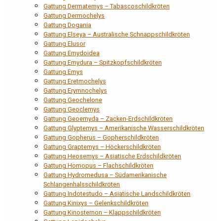
Gattung Dermatemys – Tabascoschildkröten
Gattung Dermochelys
Gattung Dogania
Gattung Elseya – Australische Schnappschildkröten
Gattung Elusor
Gattung Emydoidea
Gattung Emydura – Spitzkopfschildkröten
Gattung Emys
Gattung Eretmochelys
Gattung Erymnochelys
Gattung Geochelone
Gattung Geoclemys
Gattung Geoemyda – Zacken-Erdschildkröten
Gattung Glyptemys – Amerikanische Wasserschildkröten
Gattung Gopherus – Gopherschildkröten
Gattung Graptemys – Höckerschildkröten
Gattung Heosemys – Asiatische Erdschildkröten
Gattung Homopus – Flachschildkröten
Gattung Hydromedusa – Südamerikanische
Schlangenhalsschildkröten
Gattung Indotestudo – Asiatische Landschildkröten
Gattung Kinixys – Gelenkschildkröten
Gattung Kinosternon – Klappschildkröten