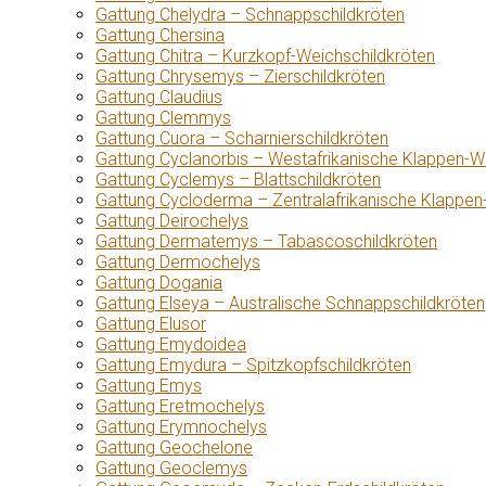
Gattung Chelydra – Schnappschildkröten
Gattung Chersina
Gattung Chitra – Kurzkopf-Weichschildkröten
Gattung Chrysemys – Zierschildkröten
Gattung Claudius
Gattung Clemmys
Gattung Cuora – Scharnierschildkröten
Gattung Cyclanorbis – Westafrikanische Klappen-W
Gattung Cyclemys – Blattschildkröten
Gattung Cycloderma – Zentralafrikanische Klappen
Gattung Deirochelys
Gattung Dermatemys – Tabascoschildkröten
Gattung Dermochelys
Gattung Dogania
Gattung Elseya – Australische Schnappschildkröten
Gattung Elusor
Gattung Emydoidea
Gattung Emydura – Spitzkopfschildkröten
Gattung Emys
Gattung Eretmochelys
Gattung Erymnochelys
Gattung Geochelone
Gattung Geoclemys