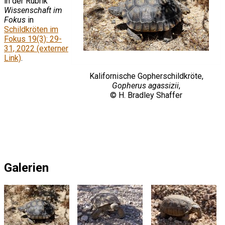
in der Rubrik
Wissenschaft im
Fokus
in
Schildkröten im
Fokus 19(3): 29-
31, 2022 (externer
Link)
.
Kalifornische Gopherschildkröte,
Gopherus agassizii
,
© H. Bradley Shaffer
Galerien