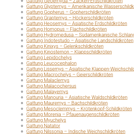
Gattung Geoemyda – Zacken-Erdschildkröten
Gattung Glyptemys – Amerikanische Wasserschildk
Gattung Gopherus – Gopherschildkröten
Gattung Graptemys – Höckerschildkröten
Gattung Heosemys – Asiatische Erdschildkröten
Gattung Homopus – Flachschildkröten
Gattung Hydromedusa – Südamerikanische Schlang
Gattung Indotestudo – Asiatische Landschildkröten
Gattung Kinixys – Gelenkschildkröten
Gattung Kinosternon – Klappschildkröten
Gattung Lepidochelys
Gattung Leucocephalon
Gattung Lissemys – Asiatische Klappen-Weichschil
Gattung Macrochelys – Geierschildkröten
Gattung Malaclemys
Gattung Malacochersus
Gattung Malayemys
Gattung Manouria – Asiatische Waldschildkröten
Gattung Mauremys – Bachschildkröten
Gattung Mesoclemmys – Krötenkopf-Schildkröten
Gattung Morenia – Pfauenaugenschildkröten
Gattung Myuchelys
Gattung Natator
Gattung Nilssonia – Indische Weichschildkröten