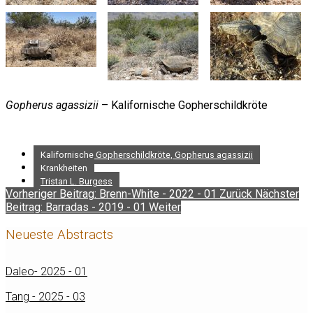
Gopherus agassizii
– Kalifornische Gopherschildkröte
Kalifornische Gopherschildkröte, Gopherus agassizii
Krankheiten
Tristan L. Burgess
Vorheriger Beitrag: Brenn-White - 2022 - 01
Zurück
Nächster
Beitrag: Barradas - 2019 - 01
Weiter
Neueste Abstracts
Daleo- 2025 - 01
Tang - 2025 - 03