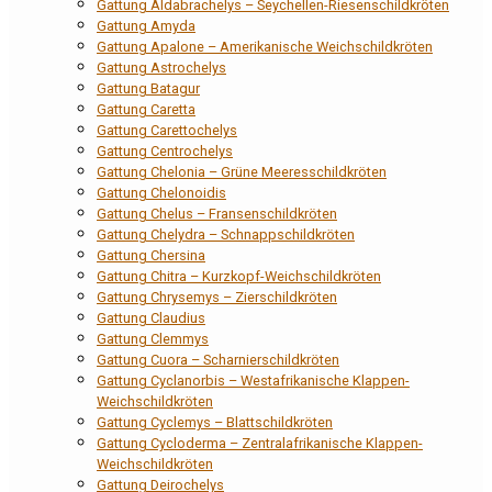
Gattung Aldabrachelys – Seychellen-Riesenschildkröten
Gattung Amyda
Gattung Apalone – Amerikanische Weichschildkröten
Gattung Astrochelys
Gattung Batagur
Gattung Caretta
Gattung Carettochelys
Gattung Centrochelys
Gattung Chelonia – Grüne Meeresschildkröten
Gattung Chelonoidis
Gattung Chelus – Fransenschildkröten
Gattung Chelydra – Schnappschildkröten
Gattung Chersina
Gattung Chitra – Kurzkopf-Weichschildkröten
Gattung Chrysemys – Zierschildkröten
Gattung Claudius
Gattung Clemmys
Gattung Cuora – Scharnierschildkröten
Gattung Cyclanorbis – Westafrikanische Klappen-
Weichschildkröten
Gattung Cyclemys – Blattschildkröten
Gattung Cycloderma – Zentralafrikanische Klappen-
Weichschildkröten
Gattung Deirochelys