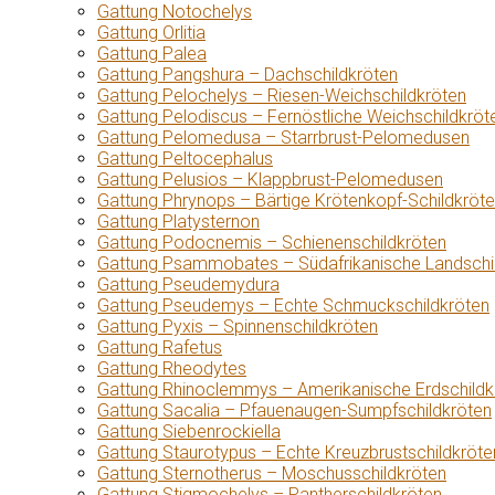
Gattung Notochelys
Gattung Orlitia
Gattung Palea
Gattung Pangshura – Dachschildkröten
Gattung Pelochelys – Riesen-Weichschildkröten
Gattung Pelodiscus – Fernöstliche Weichschildkröt
Gattung Pelomedusa – Starrbrust-Pelomedusen
Gattung Peltocephalus
Gattung Pelusios – Klappbrust-Pelomedusen
Gattung Phrynops – Bärtige Krötenkopf-Schildkröt
Gattung Platysternon
Gattung Podocnemis – Schienenschildkröten
Gattung Psammobates – Südafrikanische Landschi
Gattung Pseudemydura
Gattung Pseudemys – Echte Schmuckschildkröten
Gattung Pyxis – Spinnenschildkröten
Gattung Rafetus
Gattung Rheodytes
Gattung Rhinoclemmys – Amerikanische Erdschildk
Gattung Sacalia – Pfauenaugen-Sumpfschildkröten
Gattung Siebenrockiella
Gattung Staurotypus – Echte Kreuzbrustschildkröte
Gattung Sternotherus – Moschusschildkröten
Gattung Stigmochelys – Pantherschildkröten