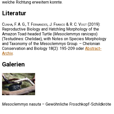
welche Richtung erweitern konnte.
Literatur
Cunha, F. A. G., T. Fernandes, J. Franco & R. C. Vogt
(2019):
Reproductive Biology and Hatchling Morphology of the
Amazon Toad-headed Turtle (
Mesoclemmys raniceps
)
(Testudines: Chelidae), with Notes on Species Morphology
and Taxonomy of the
Mesoclemmys
Group. – Chelonian
Conservation and Biology 18(2): 195-209 oder
Abstract-
Archiv
.
Galerien
Mesoclemmys nasuta
– Gewöhnliche Froschkopf-Schildkröte