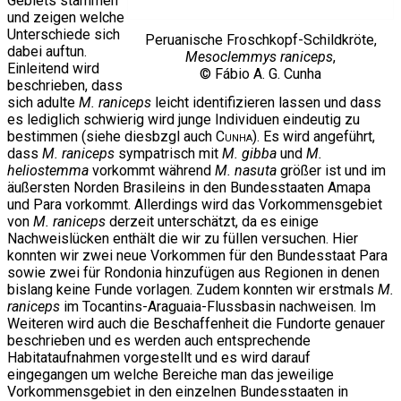
Gebiets stammen
und zeigen welche
Unterschiede sich
Peruanische Froschkopf-Schildkröte,
dabei auftun.
Mesoclemmys raniceps
,
Einleitend wird
© Fábio A. G. Cunha
beschrieben, dass
sich adulte
M. raniceps
leicht identifizieren lassen und dass
es lediglich schwierig wird junge Individuen eindeutig zu
bestimmen (siehe diesbzgl auch
Cunha
). Es wird angeführt,
dass
M. raniceps
sympatrisch mit
M. gibba
und
M.
heliostemma
vorkommt während
M. nasuta
größer ist und im
äußersten Norden Brasileins in den Bundesstaaten Amapa
und Para vorkommt. Allerdings wird das Vorkommensgebiet
von
M. raniceps
derzeit unterschätzt, da es einige
Nachweislücken enthält die wir zu füllen versuchen. Hier
konnten wir zwei neue Vorkommen für den Bundesstaat Para
sowie zwei für Rondonia hinzufügen aus Regionen in denen
bislang keine Funde vorlagen. Zudem konnten wir erstmals
M.
raniceps
im Tocantins-Araguaia-Flussbasin nachweisen. Im
Weiteren wird auch die Beschaffenheit die Fundorte genauer
beschrieben und es werden auch entsprechende
Habitataufnahmen vorgestellt und es wird darauf
eingegangen um welche Bereiche man das jeweilige
Vorkommensgebiet in den einzelnen Bundesstaaten in