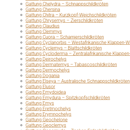
Gattung Chelydra – Schnappschildkröten
Gattung Chersina
Gattung Chitra – Kurzkopf-Weichschildkröten
Gattung Chrysemys – Zierschildkröten
Gattung Claudius
Gattung Clemmys
Gattung Cuora – Scharnierschildkröten
Gattung Cyclanorbis – Westafrikanische Klappen-W
Gattung Cyclemys – Blattschildkröten
Gattung Cycloderma – Zentralafrikanische Klappen
Gattung Deirochelys
Gattung Dermatemys – Tabascoschildkröten
Gattung Dermochelys
Gattung Dogania
Gattung Elseya – Australische Schnappschildkröten
Gattung Elusor
Gattung Emydoidea
Gattung Emydura – Spitzkopfschildkröten
Gattung Emys
Gattung Eretmochelys
Gattung Erymnochelys
Gattung Geochelone
Gattung Geoclemys