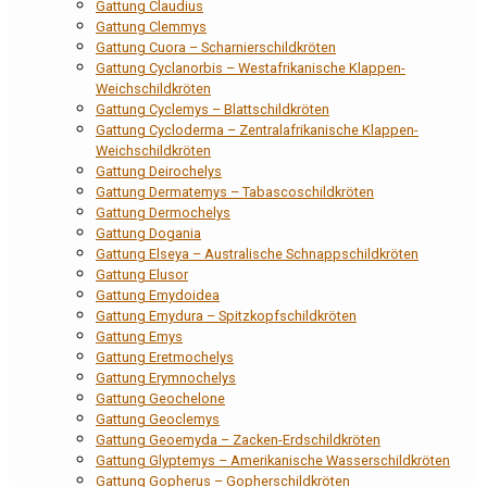
Gattung Claudius
Gattung Clemmys
Gattung Cuora – Scharnierschildkröten
Gattung Cyclanorbis – Westafrikanische Klappen-
Weichschildkröten
Gattung Cyclemys – Blattschildkröten
Gattung Cycloderma – Zentralafrikanische Klappen-
Weichschildkröten
Gattung Deirochelys
Gattung Dermatemys – Tabascoschildkröten
Gattung Dermochelys
Gattung Dogania
Gattung Elseya – Australische Schnappschildkröten
Gattung Elusor
Gattung Emydoidea
Gattung Emydura – Spitzkopfschildkröten
Gattung Emys
Gattung Eretmochelys
Gattung Erymnochelys
Gattung Geochelone
Gattung Geoclemys
Gattung Geoemyda – Zacken-Erdschildkröten
Gattung Glyptemys – Amerikanische Wasserschildkröten
Gattung Gopherus – Gopherschildkröten