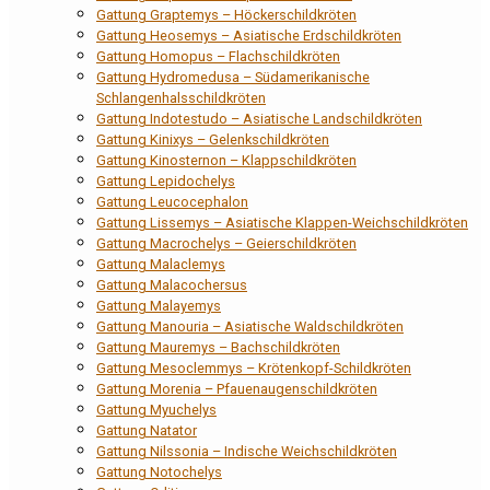
Gattung Graptemys – Höckerschildkröten
Gattung Heosemys – Asiatische Erdschildkröten
Gattung Homopus – Flachschildkröten
Gattung Hydromedusa – Südamerikanische
Schlangenhalsschildkröten
Gattung Indotestudo – Asiatische Landschildkröten
Gattung Kinixys – Gelenkschildkröten
Gattung Kinosternon – Klappschildkröten
Gattung Lepidochelys
Gattung Leucocephalon
Gattung Lissemys – Asiatische Klappen-Weichschildkröten
Gattung Macrochelys – Geierschildkröten
Gattung Malaclemys
Gattung Malacochersus
Gattung Malayemys
Gattung Manouria – Asiatische Waldschildkröten
Gattung Mauremys – Bachschildkröten
Gattung Mesoclemmys – Krötenkopf-Schildkröten
Gattung Morenia – Pfauenaugenschildkröten
Gattung Myuchelys
Gattung Natator
Gattung Nilssonia – Indische Weichschildkröten
Gattung Notochelys