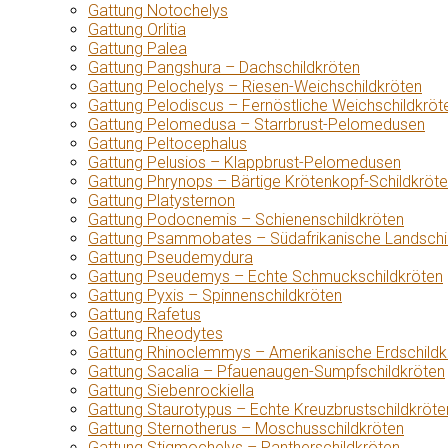
Gattung Notochelys
Gattung Orlitia
Gattung Palea
Gattung Pangshura – Dachschildkröten
Gattung Pelochelys – Riesen-Weichschildkröten
Gattung Pelodiscus – Fernöstliche Weichschildkröt
Gattung Pelomedusa – Starrbrust-Pelomedusen
Gattung Peltocephalus
Gattung Pelusios – Klappbrust-Pelomedusen
Gattung Phrynops – Bärtige Krötenkopf-Schildkröt
Gattung Platysternon
Gattung Podocnemis – Schienenschildkröten
Gattung Psammobates – Südafrikanische Landschi
Gattung Pseudemydura
Gattung Pseudemys – Echte Schmuckschildkröten
Gattung Pyxis – Spinnenschildkröten
Gattung Rafetus
Gattung Rheodytes
Gattung Rhinoclemmys – Amerikanische Erdschildk
Gattung Sacalia – Pfauenaugen-Sumpfschildkröten
Gattung Siebenrockiella
Gattung Staurotypus – Echte Kreuzbrustschildkröte
Gattung Sternotherus – Moschusschildkröten
Gattung Stigmochelys – Pantherschildkröten