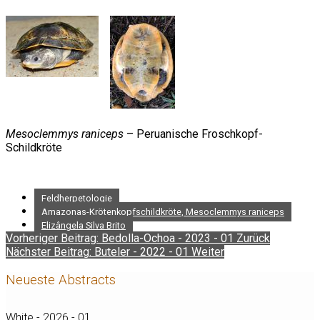
Mesoclemmys raniceps
– Peruanische Froschkopf-
Schildkröte
Feldherpetologie
Amazonas-Krötenkopfschildkröte, Mesoclemmys raniceps
Elizângela Silva Brito
Vorheriger Beitrag: Bedolla-Ochoa - 2023 - 01
Zurück
Nächster Beitrag: Buteler - 2022 - 01
Weiter
Neueste Abstracts
White - 2026 - 01