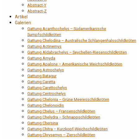
Abstract-Y
Abstract-Z
Artikel
Galerien
Gattung Acanthochelys – Südamerikanische
Sumpfschildkröten
Gattung Chelodina – Australische Schlangenhalsschildkröten
Gattung Actinemys
Gattung Aldabrachelys – Seychellen-Riesenschildkröten
Gattung Amyda
Gattung Apalone – Amerikanische Weichschildkröten
Gattung Astrochelys
Gattung Batagur
Gattung Caretta
Gattung Carettochelys
Gattung Centrochelys
Gattung Chelonia – Grüne Meeresschildkröten
Gattung Chelonoidis
Gattung Chelus – Fransenschildkröten
Gattung Chelydra – Schnappschildkröten
Gattung Chersina
Gattung Chitra – Kurzkopf-Weichschildkröten
Gattung Chrysemys – Zierschildkröten