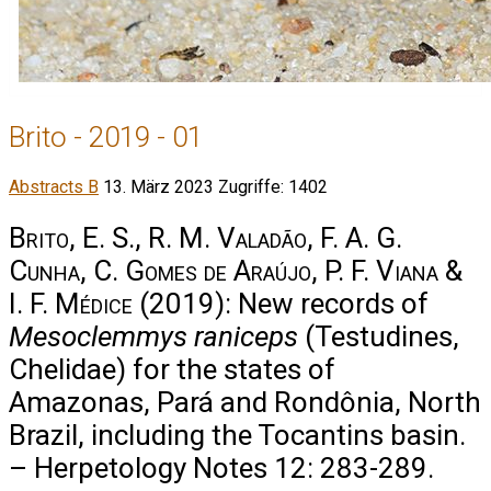
Brito - 2019 - 01
Abstracts B
13. März 2023
Zugriffe: 1402
Brito, E. S., R. M. Valadão, F. A. G.
Cunha, C. Gomes de Araújo, P. F. Viana &
I. F. Médice
(2019): New records of
Mesoclemmys raniceps
(Testudines,
Chelidae) for the states of
Amazonas, Pará and Rondônia, North
Brazil, including the Tocantins basin.
– Herpetology Notes 12: 283-289.