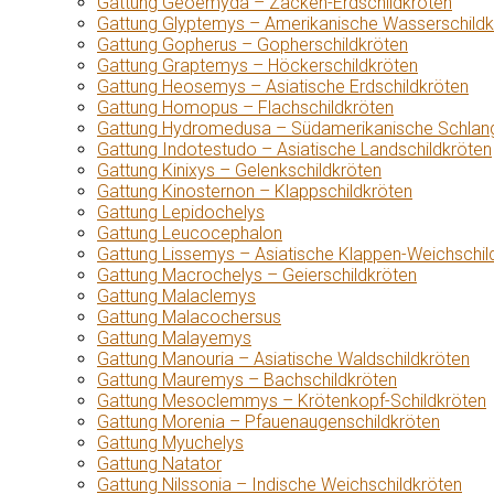
Gattung Geoemyda – Zacken-Erdschildkröten
Gattung Glyptemys – Amerikanische Wasserschildk
Gattung Gopherus – Gopherschildkröten
Gattung Graptemys – Höckerschildkröten
Gattung Heosemys – Asiatische Erdschildkröten
Gattung Homopus – Flachschildkröten
Gattung Hydromedusa – Südamerikanische Schlang
Gattung Indotestudo – Asiatische Landschildkröten
Gattung Kinixys – Gelenkschildkröten
Gattung Kinosternon – Klappschildkröten
Gattung Lepidochelys
Gattung Leucocephalon
Gattung Lissemys – Asiatische Klappen-Weichschil
Gattung Macrochelys – Geierschildkröten
Gattung Malaclemys
Gattung Malacochersus
Gattung Malayemys
Gattung Manouria – Asiatische Waldschildkröten
Gattung Mauremys – Bachschildkröten
Gattung Mesoclemmys – Krötenkopf-Schildkröten
Gattung Morenia – Pfauenaugenschildkröten
Gattung Myuchelys
Gattung Natator
Gattung Nilssonia – Indische Weichschildkröten