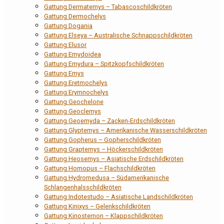
Gattung Dermatemys – Tabascoschildkröten
Gattung Dermochelys
Gattung Dogania
Gattung Elseya – Australische Schnappschildkröten
Gattung Elusor
Gattung Emydoidea
Gattung Emydura – Spitzkopfschildkröten
Gattung Emys
Gattung Eretmochelys
Gattung Erymnochelys
Gattung Geochelone
Gattung Geoclemys
Gattung Geoemyda – Zacken-Erdschildkröten
Gattung Glyptemys – Amerikanische Wasserschildkröten
Gattung Gopherus – Gopherschildkröten
Gattung Graptemys – Höckerschildkröten
Gattung Heosemys – Asiatische Erdschildkröten
Gattung Homopus – Flachschildkröten
Gattung Hydromedusa – Südamerikanische
Schlangenhalsschildkröten
Gattung Indotestudo – Asiatische Landschildkröten
Gattung Kinixys – Gelenkschildkröten
Gattung Kinosternon – Klappschildkröten