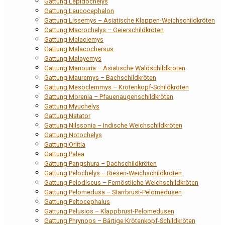
Gattung Lepidochelys
Gattung Leucocephalon
Gattung Lissemys – Asiatische Klappen-Weichschildkröten
Gattung Macrochelys – Geierschildkröten
Gattung Malaclemys
Gattung Malacochersus
Gattung Malayemys
Gattung Manouria – Asiatische Waldschildkröten
Gattung Mauremys – Bachschildkröten
Gattung Mesoclemmys – Krötenkopf-Schildkröten
Gattung Morenia – Pfauenaugenschildkröten
Gattung Myuchelys
Gattung Natator
Gattung Nilssonia – Indische Weichschildkröten
Gattung Notochelys
Gattung Orlitia
Gattung Palea
Gattung Pangshura – Dachschildkröten
Gattung Pelochelys – Riesen-Weichschildkröten
Gattung Pelodiscus – Fernöstliche Weichschildkröten
Gattung Pelomedusa – Starrbrust-Pelomedusen
Gattung Peltocephalus
Gattung Pelusios – Klappbrust-Pelomedusen
Gattung Phrynops – Bärtige Krötenkopf-Schildkröten