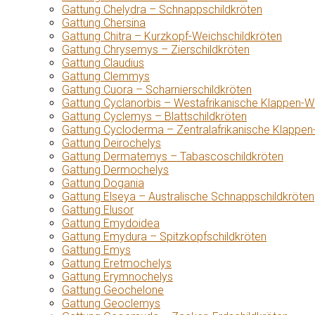
Gattung Chelydra – Schnappschildkröten
Gattung Chersina
Gattung Chitra – Kurzkopf-Weichschildkröten
Gattung Chrysemys – Zierschildkröten
Gattung Claudius
Gattung Clemmys
Gattung Cuora – Scharnierschildkröten
Gattung Cyclanorbis – Westafrikanische Klappen-W
Gattung Cyclemys – Blattschildkröten
Gattung Cycloderma – Zentralafrikanische Klappen
Gattung Deirochelys
Gattung Dermatemys – Tabascoschildkröten
Gattung Dermochelys
Gattung Dogania
Gattung Elseya – Australische Schnappschildkröten
Gattung Elusor
Gattung Emydoidea
Gattung Emydura – Spitzkopfschildkröten
Gattung Emys
Gattung Eretmochelys
Gattung Erymnochelys
Gattung Geochelone
Gattung Geoclemys