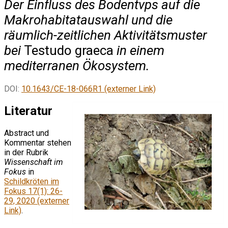
Der Einfluss des Bodentvps auf die
Makrohabitatauswahl und die
räumlich-zeitlichen Aktivitätsmuster
bei
Testudo graeca
in einem
mediterranen Ökosystem.
DOI:
10.1643/CE-18-066R1 (externer Link)
Literatur
Abstract und
Kommentar stehen
in der Rubrik
Wissenschaft im
Fokus
in
Schildkröten im
Fokus 17(1): 26-
29, 2020 (externer
Link)
.