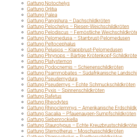
Gattung Notochelys
Gattung Orlitia
Gattung Palea
Gattung Pangshura – Dachschildkröten
Gattung Pelochelys – Riesen-Weichschildkröten
Gattung Pelodiscus – Fernöstliche Weichschildkröt
Gattung Pelomedusa – Starrbrust-Pelomedusen
Gattung Peltocephalus
Gattung Pelusios – Klappbrust-Pelomedusen
Gattung Phrynops – Bärtige Krötenkopf-Schildkröt
Gattung Platysternon
Gattung Podocnemis – Schienenschildkröten
Gattung Psammobates – Südafrikanische Landschi
Gattung Pseudemydura
Gattung Pseudemys – Echte Schmuckschildkröten
Gattung Pyxis – Spinnenschildkröten
Gattung Rafetus
Gattung Rheodytes
Gattung Rhinoclemmys – Amerikanische Erdschildk
Gattung Sacalia – Pfauenaugen-Sumpfschildkröten
Gattung Siebenrockiella
Gattung Staurotypus – Echte Kreuzbrustschildkröte
Gattung Sternotherus – Moschusschildkröten
Gattung Stigmochelys – Pantherschildkröten