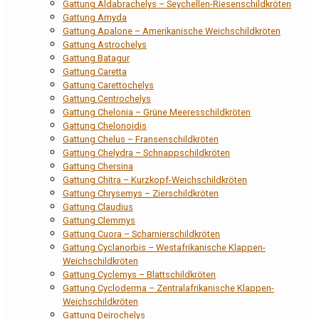
Gattung Aldabrachelys – Seychellen-Riesenschildkröten
Gattung Amyda
Gattung Apalone – Amerikanische Weichschildkröten
Gattung Astrochelys
Gattung Batagur
Gattung Caretta
Gattung Carettochelys
Gattung Centrochelys
Gattung Chelonia – Grüne Meeresschildkröten
Gattung Chelonoidis
Gattung Chelus – Fransenschildkröten
Gattung Chelydra – Schnappschildkröten
Gattung Chersina
Gattung Chitra – Kurzkopf-Weichschildkröten
Gattung Chrysemys – Zierschildkröten
Gattung Claudius
Gattung Clemmys
Gattung Cuora – Scharnierschildkröten
Gattung Cyclanorbis – Westafrikanische Klappen-
Weichschildkröten
Gattung Cyclemys – Blattschildkröten
Gattung Cycloderma – Zentralafrikanische Klappen-
Weichschildkröten
Gattung Deirochelys