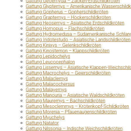
Gattung Geoemyda – Zacken-Erdschildkröten
Gattung Glyptemys – Amerikanische Wasserschildk
Gattung Gopherus – Gopherschildkröten
Gattung Graptemys – Höckerschildkröten
Gattung Heosemys – Asiatische Erdschildkröten
Gattung Homopus – Flachschildkröten
Gattung Hydromedusa – Südamerikanische Schlang
Gattung Indotestudo – Asiatische Landschildkröten
Gattung Kinixys – Gelenkschildkröten
Gattung Kinosternon – Klappschildkröten
Gattung Lepidochelys
Gattung Leucocephalon
Gattung Lissemys – Asiatische Klappen-Weichschil
Gattung Macrochelys – Geierschildkröten
Gattung Malaclemys
Gattung Malacochersus
Gattung Malayemys
Gattung Manouria – Asiatische Waldschildkröten
Gattung Mauremys – Bachschildkröten
Gattung Mesoclemmys – Krötenkopf-Schildkröten
Gattung Morenia – Pfauenaugenschildkröten
Gattung Myuchelys
Gattung Natator
Gattung Nilssonia – Indische Weichschildkröten