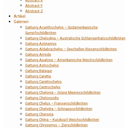
Abstract-X
Abstract-Y
Abstract-Z
Artikel
Galerien
Gattung Acanthochelys – Südamerikanische
Sumpfschildkröten
Gattung Chelodina – Australische Schlangenhalsschildkröten
Gattung Actinemys
Gattung Aldabrachelys – Seychellen-Riesenschildkröten
Gattung Amyda
Gattung Apalone – Amerikanische Weichschildkröten
Gattung Astrochelys
Gattung Batagur
Gattung Caretta
Gattung Carettochelys
Gattung Centrochelys
Gattung Chelonia – Grüne Meeresschildkröten
Gattung Chelonoidis
Gattung Chelus – Fransenschildkröten
Gattung Chelydra – Schnappschildkröten
Gattung Chersina
Gattung Chitra – Kurzkopf-Weichschildkröten
Gattung Chrysemys – Zierschildkröten