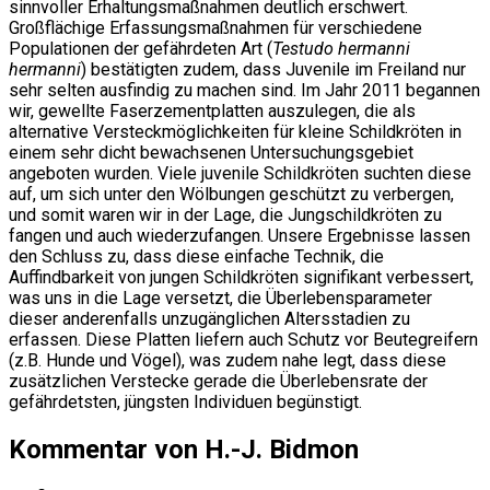
sinnvoller Erhaltungsmaßnahmen deutlich erschwert.
Großflächige Erfassungsmaßnahmen für verschiedene
Populationen der gefährdeten Art (
Testudo hermanni
hermanni
) bestätigten zudem, dass Juvenile im Freiland nur
sehr selten ausfindig zu machen sind. Im Jahr 2011 begannen
wir, gewellte Faserzementplatten auszulegen, die als
alternative Versteckmöglichkeiten für kleine Schildkröten in
einem sehr dicht bewachsenen Untersuchungsgebiet
angeboten wurden. Viele juvenile Schildkröten suchten diese
auf, um sich unter den Wölbungen geschützt zu verbergen,
und somit waren wir in der Lage, die Jungschildkröten zu
fangen und auch wiederzufangen. Unsere Ergebnisse lassen
den Schluss zu, dass diese einfache Technik, die
Auffindbarkeit von jungen Schildkröten signifikant verbessert,
was uns in die Lage versetzt, die Überlebensparameter
dieser anderenfalls unzugänglichen Altersstadien zu
erfassen. Diese Platten liefern auch Schutz vor Beutegreifern
(z.B. Hunde und Vögel), was zudem nahe legt, dass diese
zusätzlichen Verstecke gerade die Überlebensrate der
gefährdetsten, jüngsten Individuen begünstigt.
Kommentar von H.-J. Bidmon