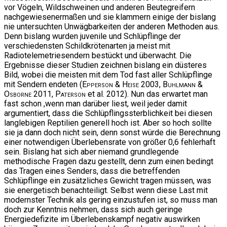
vor Vögeln, Wildschweinen und anderen Beutegreifern
nachgewiesenermaßen und sie klammern einige der bislang
nie untersuchten Unwägbarkeiten der anderen Methoden aus.
Denn bislang wurden juvenile und Schlüpflinge der
verschiedensten Schildkrötenarten ja meist mit
Radiotelemetriesendern bestückt und überwacht. Die
Ergebnisse dieser Studien zeichnen bislang ein düsteres
Bild, wobei die meisten mit dem Tod fast aller Schlüpflinge
mit Sendern endeten (
Epperson & Heise
2003,
Buhlmann &
Osborne
2011,
Paterson
et al. 2012). Nun das erwartet man
fast schon ,wenn man darüber liest, weil jeder damit
argumentiert, dass die Schlüpflingssterblichkeit bei diesen
langlebigen Reptilien generell hoch ist. Aber so hoch sollte
sie ja dann doch nicht sein, denn sonst würde die Berechnung
einer notwendigen Überlebensrate von größer 0,6 fehlerhaft
sein. Bislang hat sich aber niemand grundlegende
methodische Fragen dazu gestellt, denn zum einen bedingt
das Tragen eines Senders, dass die betreffenden
Schlüpflinge ein zusätzliches Gewicht tragen müssen, was
sie energetisch benachteiligt. Selbst wenn diese Last mit
modernster Technik als gering einzustufen ist, so muss man
doch zur Kenntnis nehmen, dass sich auch geringe
Energiedefizite im Überlebenskampf negativ auswirken