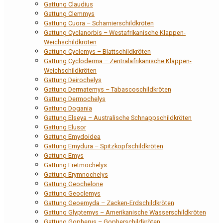
Gattung Claudius
Gattung Clemmys
Gattung Cuora – Scharnierschildkröten
Gattung Cyclanorbis – Westafrikanische Klappen-
Weichschildkröten
Gattung Cyclemys – Blattschildkröten
Gattung Cycloderma – Zentralafrikanische Klappen-
Weichschildkröten
Gattung Deirochelys
Gattung Dermatemys – Tabascoschildkröten
Gattung Dermochelys
Gattung Dogania
Gattung Elseya – Australische Schnappschildkröten
Gattung Elusor
Gattung Emydoidea
Gattung Emydura – Spitzkopfschildkröten
Gattung Emys
Gattung Eretmochelys
Gattung Erymnochelys
Gattung Geochelone
Gattung Geoclemys
Gattung Geoemyda – Zacken-Erdschildkröten
Gattung Glyptemys – Amerikanische Wasserschildkröten
Gattung Gopherus – Gopherschildkröten