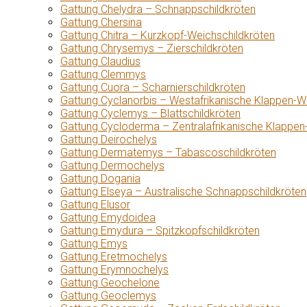
Gattung Chelydra – Schnappschildkröten
Gattung Chersina
Gattung Chitra – Kurzkopf-Weichschildkröten
Gattung Chrysemys – Zierschildkröten
Gattung Claudius
Gattung Clemmys
Gattung Cuora – Scharnierschildkröten
Gattung Cyclanorbis – Westafrikanische Klappen-W
Gattung Cyclemys – Blattschildkröten
Gattung Cycloderma – Zentralafrikanische Klappen
Gattung Deirochelys
Gattung Dermatemys – Tabascoschildkröten
Gattung Dermochelys
Gattung Dogania
Gattung Elseya – Australische Schnappschildkröten
Gattung Elusor
Gattung Emydoidea
Gattung Emydura – Spitzkopfschildkröten
Gattung Emys
Gattung Eretmochelys
Gattung Erymnochelys
Gattung Geochelone
Gattung Geoclemys