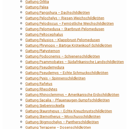
Gattung Orlitia
Gattung Palea
Gattung Pangshura – Dachschildkröten
Gattung Pelochelys – Riesen-Weichschildkröten
Gattung Pelodiscus – Fernöstliche Weichschildkröten
Gattung Pelomedusa – Starrbrust-Pelomedusen
Gattung Peltocephalus
Gattung Pelusios – Klappbrust-Pelomedusen
Gattung Phrynops – Bärtige Krötenkopf-Schildkröten
Gattung Platysternon
Gattung Podocnemis – Schienenschildkröten
Gattung Psammobates – Südafrikanische Landschildkröten
Gattung Pseudemydura
Gattung Pseudemys – Echte Schmuckschildkröten
Gattung Pyxis – Spinnenschildkröten
Gattung Rafetus
Gattung Rheodytes
Gattung Rhinoclemmys – Amerikanische Erdschildkröten
Gattung Sacalia – Pfauenaugen-Sumpfschildkröten
Gattung Siebenrockiella
Gattung Staurotypus – Echte Kreuzbrustschildkröten
Gattung Sternotherus – Moschusschildkröten
Gattung Stigmochelys – Pantherschildkröten
Gattung Terrapene – Dosenschildkröten