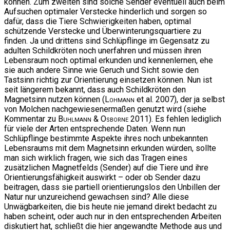
können. Zum zweiten sind solche Sender eventuell auch beim
Aufsuchen optimaler Verstecke hinderlich und sorgen so
dafür, dass die Tiere Schwierigkeiten haben, optimal
schützende Verstecke und Überwinterungsquartiere zu
finden. Ja und drittens sind Schlüpflinge im Gegensatz zu
adulten Schildkröten noch unerfahren und müssen ihren
Lebensraum noch optimal erkunden und kennenlernen, ehe
sie auch andere Sinne wie Geruch und Sicht sowie den
Tastsinn richtig zur Orientierung einsetzen können. Nun ist
seit längerem bekannt, dass auch Schildkröten den
Magnetsinn nutzen können (
Lohmann
et al. 2007), der ja selbst
von Molchen nachgewiesenermaßen genutzt wird (siehe
Kommentar zu
Buhlmann & Osborne
2011). Es fehlen lediglich
für viele der Arten entsprechende Daten. Wenn nun
Schlüpflinge bestimmte Aspekte ihres noch unbekannten
Lebensraums mit dem Magnetsinn erkunden würden, sollte
man sich wirklich fragen, wie sich das Tragen eines
zusätzlichen Magnetfelds (Sender) auf die Tiere und ihre
Orientierungsfähigkeit auswirkt – oder ob Sender dazu
beitragen, dass sie partiell orientierungslos den Unbillen der
Natur nur unzureichend gewachsen sind? Alle diese
Unwägbarkeiten, die bis heute nie jemand direkt bedacht zu
haben scheint, oder auch nur in den entsprechenden Arbeiten
diskutiert hat, schließt die hier angewandte Methode aus und