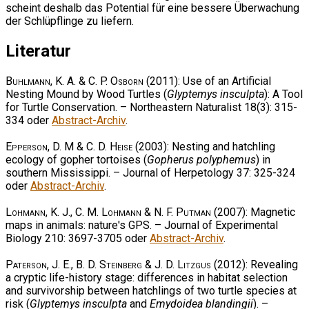
scheint deshalb das Potential für eine bessere Überwachung
der Schlüpflinge zu liefern.
Literatur
Buhlmann, K. A. & C. P. Osborn
(2011): Use of an Artificial
Nesting Mound by Wood Turtles (
Glyptemys insculpta
): A Tool
for Turtle Conservation. – Northeastern Naturalist 18(3): 315-
334 oder
Abstract-Archiv
.
Epperson, D. M & C. D. Heise
(2003): Nesting and hatchling
ecology of gopher tortoises (
Gopherus polyphemus
) in
southern Mississippi. – Journal of Herpetology 37: 325-324
oder
Abstract-Archiv
.
Lohmann, K. J., C. M. Lohmann & N. F. Putman
(2007): Magnetic
maps in animals: nature's GPS. – Journal of Experimental
Biology 210: 3697-3705 oder
Abstract-Archiv
.
Paterson, J. E., B. D. Steinberg & J. D. Litzgus
(2012): Revealing
a cryptic life-history stage: differences in habitat selection
and survivorship between hatchlings of two turtle species at
risk (
Glyptemys insculpta
and
Emydoidea blandingii
). –