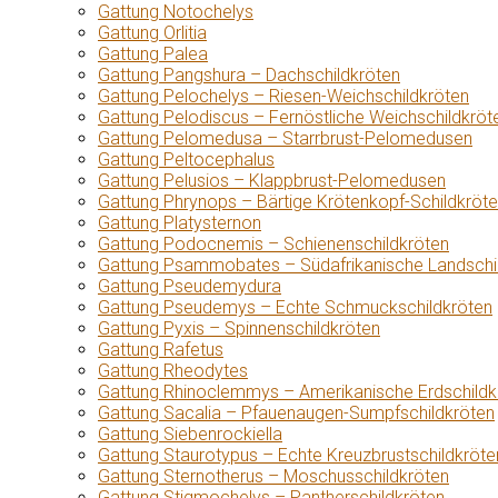
Gattung Notochelys
Gattung Orlitia
Gattung Palea
Gattung Pangshura – Dachschildkröten
Gattung Pelochelys – Riesen-Weichschildkröten
Gattung Pelodiscus – Fernöstliche Weichschildkröt
Gattung Pelomedusa – Starrbrust-Pelomedusen
Gattung Peltocephalus
Gattung Pelusios – Klappbrust-Pelomedusen
Gattung Phrynops – Bärtige Krötenkopf-Schildkröt
Gattung Platysternon
Gattung Podocnemis – Schienenschildkröten
Gattung Psammobates – Südafrikanische Landschi
Gattung Pseudemydura
Gattung Pseudemys – Echte Schmuckschildkröten
Gattung Pyxis – Spinnenschildkröten
Gattung Rafetus
Gattung Rheodytes
Gattung Rhinoclemmys – Amerikanische Erdschildk
Gattung Sacalia – Pfauenaugen-Sumpfschildkröten
Gattung Siebenrockiella
Gattung Staurotypus – Echte Kreuzbrustschildkröte
Gattung Sternotherus – Moschusschildkröten
Gattung Stigmochelys – Pantherschildkröten