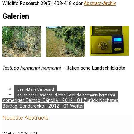
Wildlife Research 39(5): 408-418 oder
Abstract-Archiv
.
Galerien
Testudo hermanni hermanni
– Italienische Landschildkröte
Jean-Marie Ballouard
Italienische Landschildkröte, Testudo hermanni hermanni
Vorheriger Beitrag: Băncilă - 2012 - 01
Zurück
Nächster
Beitrag: Bondarenko - 2012 - 01
Weiter
Neueste Abstracts
White - 2026 - 01