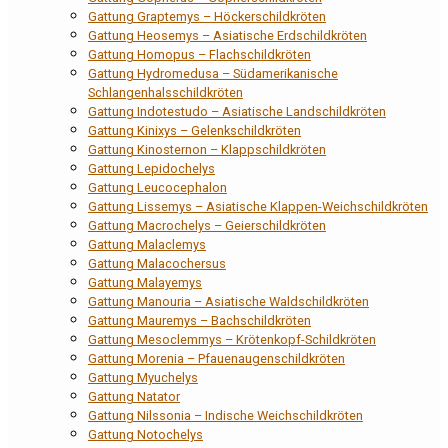
Gattung Graptemys – Höckerschildkröten
Gattung Heosemys – Asiatische Erdschildkröten
Gattung Homopus – Flachschildkröten
Gattung Hydromedusa – Südamerikanische
Schlangenhalsschildkröten
Gattung Indotestudo – Asiatische Landschildkröten
Gattung Kinixys – Gelenkschildkröten
Gattung Kinosternon – Klappschildkröten
Gattung Lepidochelys
Gattung Leucocephalon
Gattung Lissemys – Asiatische Klappen-Weichschildkröten
Gattung Macrochelys – Geierschildkröten
Gattung Malaclemys
Gattung Malacochersus
Gattung Malayemys
Gattung Manouria – Asiatische Waldschildkröten
Gattung Mauremys – Bachschildkröten
Gattung Mesoclemmys – Krötenkopf-Schildkröten
Gattung Morenia – Pfauenaugenschildkröten
Gattung Myuchelys
Gattung Natator
Gattung Nilssonia – Indische Weichschildkröten
Gattung Notochelys