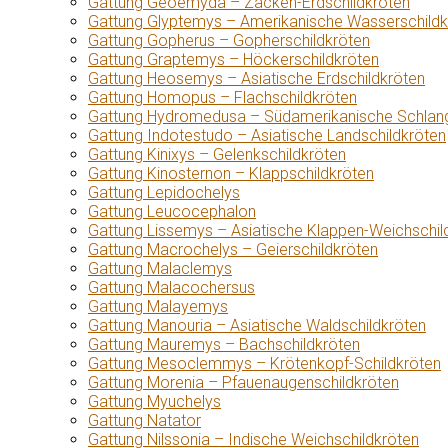
Gattung Geoemyda – Zacken-Erdschildkröten
Gattung Glyptemys – Amerikanische Wasserschildk
Gattung Gopherus – Gopherschildkröten
Gattung Graptemys – Höckerschildkröten
Gattung Heosemys – Asiatische Erdschildkröten
Gattung Homopus – Flachschildkröten
Gattung Hydromedusa – Südamerikanische Schlang
Gattung Indotestudo – Asiatische Landschildkröten
Gattung Kinixys – Gelenkschildkröten
Gattung Kinosternon – Klappschildkröten
Gattung Lepidochelys
Gattung Leucocephalon
Gattung Lissemys – Asiatische Klappen-Weichschil
Gattung Macrochelys – Geierschildkröten
Gattung Malaclemys
Gattung Malacochersus
Gattung Malayemys
Gattung Manouria – Asiatische Waldschildkröten
Gattung Mauremys – Bachschildkröten
Gattung Mesoclemmys – Krötenkopf-Schildkröten
Gattung Morenia – Pfauenaugenschildkröten
Gattung Myuchelys
Gattung Natator
Gattung Nilssonia – Indische Weichschildkröten